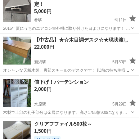
定！
5,000円
巻駅
6月1日
2016年夏にうちのエアコン室外機に取り付けた日よけになります！ ダ
イキンの14畳用のエアコン室外機でした！ サイズ‥ 横幅89センチ！
新潟
新潟市
巻駅
オフィス用家具
【中古品】★☆木目調デスク☆★現状渡し
縦幅43センチになります！ 取り付けビスは新品をお付けします！ 傷や
22,000円
汚れもありますが、...
新潟駅
5月30日
オシャレな天板木製、脚部スチールのデスクです！ 以前の持ち主様に
よると、メーカーはオリバーとのことですが、 メーカーシール等がな
新潟
新潟市
新潟駅
オフィス用家具
値下げ！パーテンション
いため、保証はいたしかねます。 全体的に目立った外傷はなく、かな
2,000円
りしっかりした作りで、...
水原駅
5月29日
木製で上部の孔子部分は金属になります、高さ1755幅900になりま
す、使用に伴ったビス穴が有ります。
新潟
阿賀野市
水原駅
オフィス用家具
パー
クリアフファイル500枚～
1,500円