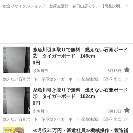
総合リサイクルショップ 創庫生活館 春日山店です。 【商品説明】
スチールキャビネットになります。 ガラス扉 サイズ：幅約90㎝ 奥行
新潟
上越市
春日山駅
オフィス用家具
約50㎝ 高さ約120㎝ 中古品ですので状態をよくご確認の上、ご購
入...
糸魚川引き取りで無料 燃えない石膏ボード
② タイガーボード 146cm
0円
糸魚川市
6月13日
燃えない石膏ボード 準不燃タイガーボード 発熱性2級 GB-R 小エネ
ルギー協力製品 製造元 NY サイズ 縦146cm× 横91cm× 厚み1cm 不
新潟
糸魚川市
オフィス用家具
石膏ボード
糸魚川引き取りで無料 燃えない石膏ボード
要になりましたので必要なかたぜひご活用ください。サイズ違いもも
① タイガーボード 182cm
う一...
0円
糸魚川市
6月13日
燃えない石膏ボード 準不燃タイガーボード 発熱性2級 GB-R 小エネ
ルギー協力製品 製造元 NY サイズ 縦182cm× 横91cm× 厚み1cm 不
新潟
糸魚川市
オフィス用家具
石膏ボード
≪月収31万円・派遣社員≫機械操作・製造補
要になりましたので必要なかたぜひご活用ください。サイズ違いもも