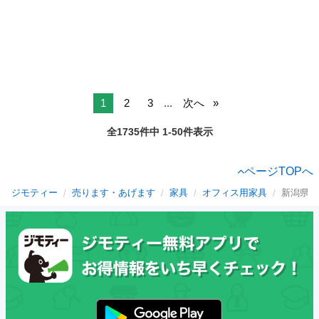
1
2
3
...
次へ
全1735件中 1-50件表示
ページTOPへ
ジモティー
売ります・あげます
家具
オフィス用家具
新潟県の