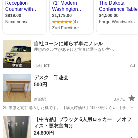
自社ローンに頼らず車にノレル
理想のクルマがあるけど審査に通らない方へ
Ad
（株）ICT
デスク 千趣会
500円
新潟駅
8月7日
20 年ほど前に購入した机です。 【購入時価格】10000円ぐらい 【サイ
ズ】縦：70cm、横：90cm、奥行き：60cm （大体です） 【傷などの
新潟
新潟市
新潟駅
オフィス用家具
【中古品】ブラック 6人用ロッカー ／オフ
状態】細かい傷などありますが、とても綺麗で使用するには問題ない
ィス・更衣室向け
かと思われます...
24,800円