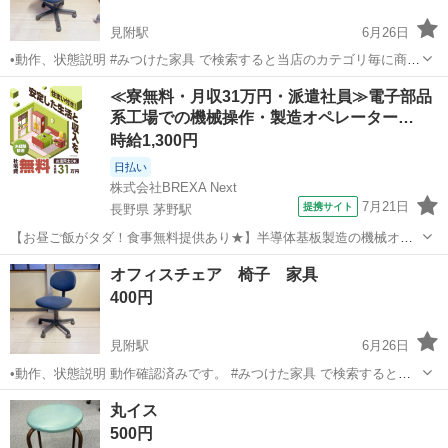
見附駅
6月26日
•動作、状態説明 #みつけた家具 で検索すると当店のカテゴリ毎に商品
を検索可能ですのでお求めの商品が探しやすくなります！ ※2026年3
新潟
見附市
見附駅
オフィス用家具
オフィス
≪寮無料・月収31万円・派遣社員≫電子部品
月6日実施の為、それ以前の物は表示されません。 順次付け加えてい
系工場での機械操作・製造オペレーター…
く予定です。 ...
時給1,300円
日払い
株式会社BREXA Next
7月21日
提携サイト
長野県 茅野駅
【お昼ご飯がタダ！食事無料提供あり★】半導体基板製造の機械オペ
レーターや検査作業！未経験活躍中★カップル＆友達同士の応募OK！
長野
茅野市
茅野駅
その他
オフィスチェア 椅子 家具
赴任旅費会社負担★嬉しい無料送迎◎正社員登用制度あり！マイカー
400円
通勤OK！無料駐車場完備！《長野県茅...
見附駅
6月26日
•動作、状態説明 動作確認済みです。 #みつけた家具 で検索すると当
店のカテゴリ毎に商品を検索可能ですのでお求めの商品が探しやすく
新潟
見附市
見附駅
オフィス用家具
オフィス
丸イス
なります！ ※2026年3月6日実施の為、それ以前の物は表示されませ
500円
ん。 順次付け加え...