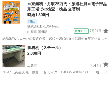
≪寮無料・月収25万円・派遣社員≫電子部品
系工場での検査・検品 交替制
時給1,300円
日払い
株式会社BREXA Next
7月21日
提携サイト
山梨県 国母駅
結晶SAWウェーハの製造作業！20代～50代の女性活躍中★年間休日
120日＆土日祝休み！クリーンルーム内でのお仕事！日払い制度利用可
山梨
国母駅
その他
事務机（スチール）
◎正社員登用制度あり！マイカー通勤可！《山梨県中巨摩郡昭和町》
2,000円
人気の工場のお仕事 ◇結晶...
上越市
8月1日
No.47 【商品説明】 数量：1台 サイズ：1200W×700D×700H （右サ
イド3段引出し） 注意：使用に伴った傷・剥がれ等が多少あるかも知
新潟
上越市
オフィス用家具
イオン
れません。よく状態を確認の上ご購入下さい。 【受け渡し...