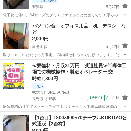
オンライン決済
新潟駅
5月27日
電子化に伴い、A4サイズのクリアファイルまとめ売りです！厚みのあ
る、しっかりしたタイプの物です。 今回500枚でのご提供ですが、
新潟
新潟市
新潟駅
オフィス用家具
数量
パソコン台 オフィス用品 机 デスク な
100枚から1000～万枚単位で必要な枚数お問い合わせ下さい。 必ず即
ど
購入ではなく、コメ...
2,000円
新発田駅
5月22日
取りに来ていただける方限定。 荷物載せれる車でお願いします。 使用
感ありです。 横約76センチ よろしくお願いします！
新潟
新発田市
新発田駅
オフィス用家具
オフィス用品
≪寮無料・月収31万円・派遣社員≫半導体工
場での機械操作・製造オペレーター 交…
時給1,300円
日払い
株式会社BREXA Next
7月21日
提携サイト
長野県 茅野駅
家賃無料の社宅でスマートライフをスタート！＜半導体基板製造の機
械操作・検査＞ランチ代もかからないオトクな職場◎／稼ぎもしっか
長野
茅野市
茅野駅
その他
【1台目】1800×900×70テーブルKOKUYO公
り！月収例31万円／長野県茅野市 半導体基板の製造・検査 クリーンル
式通販【2台有】
ーム内で、半導体基板の製造や検...
8,000円