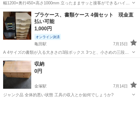
幅1200×奥行450×高さ1000mm 立ったままサッと接客ができるハイカ
ウンターです。執務側に扉付きの収納付きなので、スッキリと整頓し
新潟
新潟市
新潟駅
オフィス用家具
カウンター
プラケース、書類ケース 4個セット 現金直
て使うことが出来ます。 2つあります。 まとめて購入してくださる
払い可能
方、 2つで35,...
1,000円
オンライン決済
亀田駅
7月15日
A 4サイズの書類が入る大きさの3段ボックス 3つと、小さめの三段ボ
ックス 1つの4個セットです。 書類の整理 小物の整理にいかがでしょ
新潟
新潟市
亀田駅
オフィス用家具
プラケース
収納
うか。 右側 白い 3段ボックス2個（高さ27cm）、A4サイズの書類など
0円
が入る大きさ...
金塚駅
7月14日
ジャンク品 全体的悪い状態 工具の収入とか如何でしょうか?
新潟
新発田市
金塚駅
オフィス用家具