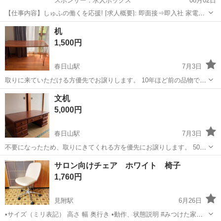
スポンサー：求人ボックス
08月02日
【仕事内容】しゅふの働くを応援! [求人概要]: 即面接⇒即入社 家電付
き寮完備&半年寮費無料 未経験STARTが90%以上 入社祝金最大15万
アルバイト・パート
机
円!日払い可!週2～OK シフト自由 ブランクOK! [職種名]: イベント警
1,500円
備・施設...
春日山駅
7月3日
取りに来ていただける方優先でお譲りします。 10年ほど前の品物で
す。 真ん中が少したわんでいます。 120センチ✖️50センチ 高さ70セ
新潟
上越市
春日山駅
オフィス用家具
譲り
文机
ンチ
5,000円
春日山駅
7月3日
不要になったため、取りにきてくれる方を優先にお譲りします。 50年
ほど前の品物ですが、あまり使用感無く、状態は良いと思います。
新潟
上越市
春日山駅
オフィス用家具
サロン向けチェア ホワイト 椅子
1,760円
見附駅
6月26日
•サイズ（ミリ表記） 高さ 幅 奥行き •動作、状態説明 #みつけた家具