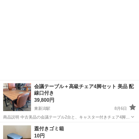
機能的なデスクです。 - ブランド: IKEA - カラー: ...
会議テーブル＋高級チェア4脚セット 美品 配
線口付き
39,800円
東新潟駅
8月6日
商品説明 中古美品の会議テーブル2台と、キャスター付きチェア4脚の
セットです。 テーブルには配線口が付いており、パソコン作業や会
新潟
新潟市
東新潟駅
オフィス用家具
蓋付きゴミ箱
議、事務所での使用に最適です。 【セット内容】 ・会議テーブル ×2
10円
台 ・高級キャスターチ...