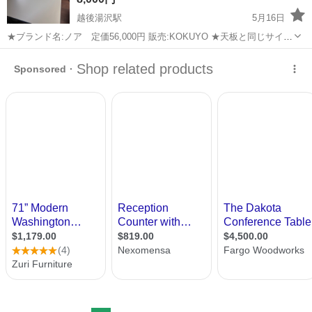
越後湯沢駅
5月16日
★ブランド名:ノア 定価56,000円 販売:KOKUYO ★天板と同じサイズ
のカッターマットを敷いて使っておりましたので大きな汚れやキズは
新潟
南魚沼郡
越後湯沢駅
オフィス用家具
KOKUYO
ありません。 よく見ると細かいキズが数点あります。 撮れるものだけ
撮って掲...