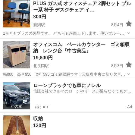
PLUS ガス式 オフィスチェア 2脚セット ブル
ー系 椅子 デスクチェア イ…
300円
新潟駅
8月4日
2台ともプラスの製品です。 どちらも座面上下します。薄いブルーの
方は動きが悪いです。 新潟市ちゅの大畑通で引き渡しです。よろしく
新潟
新潟市
新潟駅
オフィス用家具
オフィスコム ペールカウンター ゴミ箱収
お願いします。
納 レンジ台『中古美品』
19,800円
北長岡駅
8月3日
幅800 高さ950 奥行595 ゴミ箱収納です！天板奥中央に切り欠きが
あるので、背面にコンセントを通しやすく、天板も頑丈なので、上に
新潟
長岡市
北長岡駅
オフィス用家具
ローンブラックでも車にノレル
レンジやジャーも置けます！目立つ傷や汚れの少ない美品です！ 新品
信販会社でクルマのローンやリースが通らなくてもクル
時約35,000円...
マをご利用いただけるサービスがあります！
Ad
（株）ICT
収納
120円