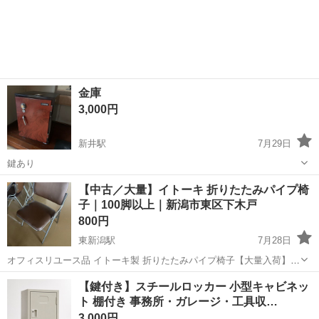
金庫
3,000円
新井駅
7月29日
鍵あり
新潟
妙高市
新井駅
オフィス用家具
【中古／大量】イトーキ 折りたたみパイプ椅
子｜100脚以上｜新潟市東区下木戸
800円
東新潟駅
7月28日
オフィスリユース品 イトーキ製 折りたたみパイプ椅子【大量入荷】で
す。 会議室・研修・イベント・町内会・自治会・飲食店の予備椅子な
新潟
新潟市
東新潟駅
オフィス用家具
イトーキ
【鍵付き】スチールロッカー 小型キャビネッ
ど、 業務用途で使用されていた丈夫な椅子になります。 状態 ・中古
ト 棚付き 事務所・ガレージ・工具収…
品のため、座面・背もた...
3,000円