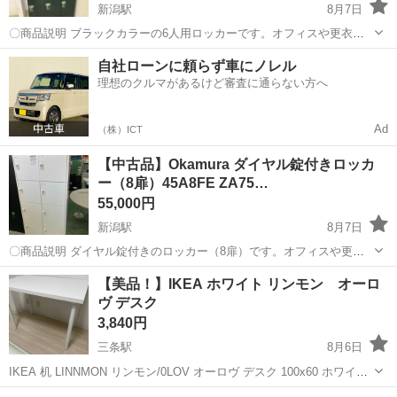
新潟駅
8月7日
〇商品説明 ブラックカラーの6人用ロッカーです。オフィスや更衣
室、共用スペースにおすすめのシンプルなデザインとなっておりま
新潟
新潟市
新潟駅
オフィス用家具
自社ローンに頼らず車にノレル
す。※こちらのロッカーは、施錠時でないと鍵の取り外しができませ
理想のクルマがあるけど審査に通らない方へ
ん。 〇状態 外観に使用に伴う細か...
Ad
（株）ICT
【中古品】Okamura ダイヤル錠付きロッカ
ー（8扉）45A8FE ZA75…
55,000円
新潟駅
8月7日
〇商品説明 ダイヤル錠付きのロッカー（8扉）です。オフィスや更衣
室、共用スペースにおすすめのシンプルなホワイトタイプ。扉内は広
新潟
新潟市
新潟駅
オフィス用家具
【美品！】IKEA ホワイト リンモン オーロ
めで書類や小物の収納に便利です。ダイヤル錠の操作説明シールが本
ヴ デスク
体に貼ってあります。 〇状態 ...
3,840円
三条駅
8月6日
IKEA 机 LINNMON リンモン/0LOV オーロヴ デスク 100x60 ホワイト
AP 清潔感のあるホワイトカラーで、脚の高さ調節が可能なシンプルで
新潟
三条市
三条駅
オフィス用家具