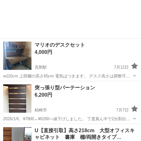
マリオのデスクセット
4,000円
見附駅
7月12日
w110cm 上部棚の高さ65cm 電気はつきます。 デスク高さは調整可能
です。 ひどい汚れはありません。 イスもおつけします。 デスク部分
新潟
見附市
見附駅
オフィス用家具
デスク
突っ張り型パーテーション
と上部の棚は取外しで搬出可能です。 サイド引出し収納もおつけしま
6,200円
す。 ノ...
柏崎市
7月7日
2026/1/6、¥7800→¥6200へ値下げしました。 丁度真ん中で2分割出来
ます。 サイズは写真5を参照ください。 同じ物がもう1つあります。
新潟
柏崎市
オフィス用家具
U【直接引取】高さ218cm 大型オフィスキ
ャビネット 書庫 棚/両開きタイプ…