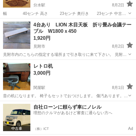
分水駅
8月2日
幅 40センチ 高さ 23センチ 奥行き 23センチ 中古品
にご理解いただける方にお譲りいたします。 よろしくお願いします。
新潟
燕市
分水駅
オフィス用家具
奥行き
4台あり LION 木目天板 折り畳み会議テー
ブル W1800ｘ450
1,920円
見附市
8月2日
見附市内のこちらの指定する場所まで引き取りに来て下さい。 見附市
内の方は配達無料です。 当日現金と引き換えでお願いいたします。 購
新潟
見附市
オフィス用家具
天板
レトロ机
入意思がハッキリしていない方はご遠慮下さい。
3,000円
関屋駅
8月1日
昔の机になります。 椅子もセットでおつけします。 傷汚あります。
W1050 D750 H735 画像判断にてお願い致します。
新潟
新潟市
関屋駅
オフィス用家具
D750
自社ローンに頼らず車にノレル
理想のクルマがあるけど審査に通らない方へ
Ad
（株）ICT