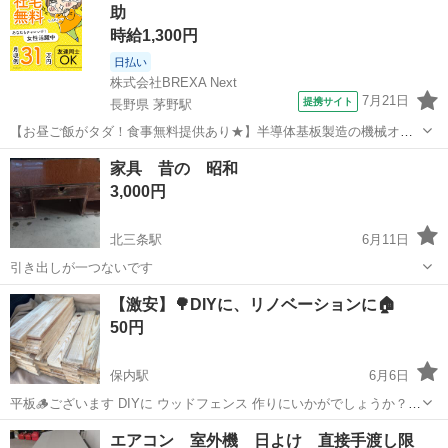
助
う一...
時給1,300円
日払い
株式会社BREXA Next
7月21日
提携サイト
長野県 茅野駅
【お昼ご飯がタダ！食事無料提供あり★】半導体基板製造の機械オペ
レーターや検査作業！未経験活躍中★カップル＆友達同士の応募OK！
長野
茅野市
茅野駅
その他
家具 昔の 昭和
赴任旅費会社負担★嬉しい無料送迎◎正社員登用制度あり！マイカー
3,000円
通勤OK！無料駐車場完備！《長野県茅...
北三条駅
6月11日
引き出しが一つないです
新潟
南蒲原郡
北三条駅
オフィス用家具
【激安】🌳DIYに、リノベーションに🏠
50円
保内駅
6月6日
平板🪵ございます DIYに ウッドフェンス 作りにいかがでしょうか？
いろいろサイズありますが、全て1枚50円にです。 冬前に在庫処分い
新潟
三条市
保内駅
オフィス用家具
リノベーション
エアコン 室外機 日よけ 直接手渡し限
たします。 長さ60から70センチ、 厚さ1.5センチ.幅9センチ