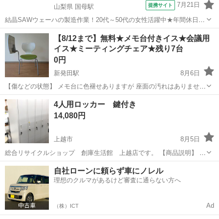
7月21日
提携サイト
山梨県 国母駅
結晶SAWウェーハの製造作業！20代～50代の女性活躍中★年間休日
120日＆土日祝休み！クリーンルーム内でのお仕事！日払い制度利用可
山梨
国母駅
その他
【8/12まで】無料★メモ台付きイス★会議用
◎正社員登用制度あり！マイカー通勤可！《山梨県中巨摩郡昭和町》
イス★ミーティングチェア★残り7台
人気の工場のお仕事 ◇結晶...
0円
新発田駅
8月6日
【傷などの状態】 メモ台に色褪せありますが 座面の汚れはありません
問題なく使用できるかと思います 【希望取引場所・希望取引曜日・時
新潟
新発田市
新発田駅
オフィス用家具
4人用ロッカー 鍵付き
間帯】 新発田市城北町 平日 午前10時〜午後5時 全部で7台あり
14,080円
ますので 複数希望...
上越市
8月5日
総合リサイクルショップ 創庫生活館 上越店です。 【商品説明】 4
人用ロッカー 鍵付きになります。 サイズ：（約） 幅 ：90㎝ 奥
新潟
上越市
オフィス用家具
自社ローンに頼らず車にノレル
行 ：51㎝ 高さ ：180㎝ 中古品ですので状態をよくご確認の...
理想のクルマがあるけど審査に通らない方へ
Ad
（株）ICT