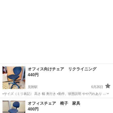
で検索すると当店のカテゴリ毎に商品を検索可能ですのでお求めの商
新潟
見附市
見附駅
オフィス用家具
サロン
品が探しやすくなります！ ※2026年3月6日実施の為、それ以前の物は
表示されま...
オフィス向けチェア リクライニング
440円
見附駅
6月26日
•サイズ（ミリ表記） 高さ 幅 奥行き •動作、状態説明 やや汚れあり #
みつけた家具 で検索すると当店のカテゴリ毎に商品を検索可能ですの
新潟
見附市
見附駅
オフィス用家具
オフィス
オフィスチェア 椅子 家具
でお求めの商品が探しやすくなります！ ※2026年3月6日実施の為、そ
400円
れ以前の...