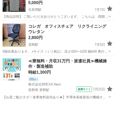
5,000円
北長岡駅
7月7日
【商品説明】 ご覧いただきありがとうございます。 こちらは、両開き
タイプの大型オフィスキャビネットです。 直接引き取りにてお取引を
新潟
長岡市
北長岡駅
オフィス用家具
書庫
コレガ オフィスチェア リクライニング
お願いいたします。 ○メーカー名：不明 ○サイズ（外寸）：（約）幅
ウレタン
89.5c...
2,800円
見附駅
7月5日
9個在庫あります。 •サイズ（ミリ表記） 高さ920〜1020 幅640 奥行き
640 座面高さ430〜530 •動作、状態説明 動作確認済み、状態良いで
新潟
見附市
見附駅
オフィス用家具
オフィス
≪寮無料・月収31万円・派遣社員≫機械操
す。 #みつけた家具 で検索すると当店のカテゴリ毎に商品を...
作・製造補助
時給1,300円
日払い
株式会社BREXA Next
7月21日
提携サイト
長野県 茅野駅
【お昼ご飯がタダ！食事無料提供あり★】半導体基板製造の機械オペ
レーターや検査作業！未経験活躍中★カップル＆友達同士の応募OK！
長野
茅野市
茅野駅
その他
赴任旅費会社負担★嬉しい無料送迎◎正社員登用制度あり！マイカー
通勤OK！無料駐車場完備！《長野県茅...