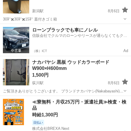
新潟駅
8月6日
30㌢✖️30㌢✖️15㌢ 蓋付きゴミ箱
新潟
新潟市
新潟駅
オフィス用家具
ローンブラックでも車にノレル
信販会社でクルマのローンやリースが通らなくてもクル
マをご利用いただけるサービスがあります！
Ad
（株）ICT
ナカバヤシ 黒板 ウッドカラーボード
W900×H600mm
1,500円
荻川駅
8月6日
ご覧頂きありがとうございます。 ブランドナカバヤシ(Nakabayashi)
色ブラック 材質木材 取り付けタイプ吊り下げ 商品の寸法89.9幅 x
新潟
新潟市
荻川駅
オフィス用家具
ナカバヤシ
≪寮無料・月収25万円・派遣社員≫検査・検
59.9高さ cm 本体寸法:W900×H600×D14mm 有効盤面寸...
品
時給1,300円
日払い
株式会社BREXA Next