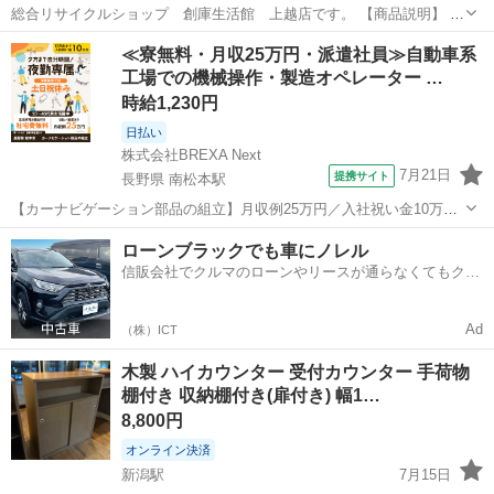
総合リサイクルショップ 創庫生活館 上越店です。 【商品説明】 コ
クヨ ガラス戸付キャビネット になります。 サイズ(約）：幅90㎝ 奥
新潟
上越市
オフィス用家具
コクヨ
≪寮無料・月収25万円・派遣社員≫自動車系
行45㎝ 高さ105㎝ 中古品ですので状態をよくご確認の上、ご購入くだ
工場での機械操作・製造オペレーター …
さ...
時給1,230円
日払い
株式会社BREXA Next
7月21日
提携サイト
長野県 南松本駅
【カーナビゲーション部品の組立】月収例25万円／入社祝い金10万
円！／うれしい土日祝休み★年間休日125日／稼げる夜勤専属！日払い
長野
松本市
南松本駅
その他
ローンブラックでも車にノレル
OK！ 人気の工場のお仕事 ◇カーナビゲーション部品の組立◇ ■ 業務
信販会社でクルマのローンやリースが通らなくてもクル
内容 車載用カーナビゲ...
マをご利用いただけるサービスがあります！
Ad
（株）ICT
木製 ハイカウンター 受付カウンター 手荷物
棚付き 収納棚付き(扉付き) 幅1…
8,800円
オンライン決済
新潟駅
7月15日