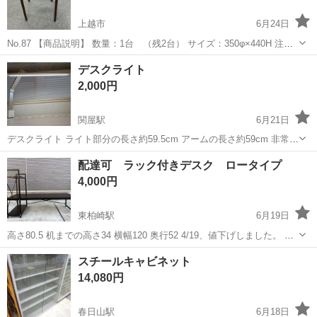
上越市
6月24日
No.87 【商品説明】 数量：1台 （残2台） サイズ：350φ×440H 注
意：使用に伴った傷・剥がれ等が多少あるかも知れません。よく状態
新潟
上越市
オフィス用家具
デスクライト
を確認の上ご購入下さい。 【受け渡し方法】 教室に...
2,000円
関屋駅
6月21日
デスクライト ライト部分の長さ約59.5cm アームの長さ約59cm 非常に
明るいてす。 調光機能はありません。
新潟
新潟市
関屋駅
オフィス用家具
配達可 ラック付きデスク ロータイプ
4,000円
東柏崎駅
6月19日
高さ80.5 机までの高さ34 横幅120 奥行52 4/19、値下げしました。 写
真の状態でのお渡しになります。 サビのある場所があります。
新潟
柏崎市
東柏崎駅
オフィス用家具
ロー
スチールキャビネット
14,080円
春日山駅
6月18日