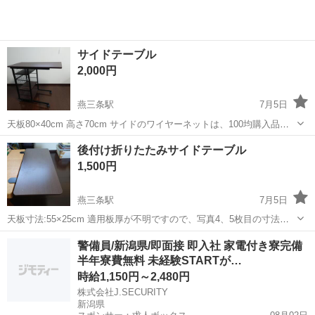
サイドテーブル
2,000円
燕三条駅
7月5日
天板80×40cm 高さ70cm サイドのワイヤーネットは、100均購入品を
インシュロックで取り付けてあります。インシュロックを切れば外れ
新潟
三条市
燕三条駅
オフィス用家具
サイドテーブル
後付け折りたたみサイドテーブル
ます。
1,500円
燕三条駅
7月5日
天板寸法:55×25cm 適用板厚が不明ですので、写真4、5枚目の寸法を
ご確認ください。
新潟
三条市
燕三条駅
オフィス用家具
サイドテーブル
警備員/新潟県/即面接 即入社 家電付き寮完備
半年寮費無料 未経験STARTが…
時給1,150円～2,480円
株式会社J.SECURITY
新潟県