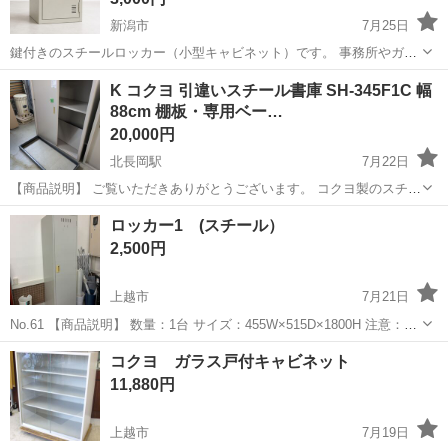
新潟市
7月25日
鍵付きのスチールロッカー（小型キャビネット）です。 事務所やガレ
ージ、倉庫、ご自宅での工具・書類・防災用品などの収納におすすめ
新潟
新潟市
オフィス用家具
ガレージ
K コクヨ 引違いスチール書庫 SH-345F1C 幅
です。 特徴 ・鍵付き（施錠できます） ・棚板付き ・丈夫なスチール
88cm 棚板・専用ベー…
製 ・コンパクトサイズで...
20,000円
北長岡駅
7月22日
【商品説明】 ご覧いただきありがとうございます。 コクヨ製のスチー
ル引違い書庫です。 A４ファイルや書類、事務用品などの保管に適し
新潟
長岡市
北長岡駅
オフィス用家具
ロッカー1 (スチール）
ています。 直接引き取りにてお取引をお願いいたします。 【商品情
2,500円
報】 ○メ...
上越市
7月21日
No.61 【商品説明】 数量：1台 サイズ：455W×515D×1800H 注意：使
用に伴った傷・剥がれ等が多少あるかも知れません。よく状態を確認
新潟
上越市
オフィス用家具
イオン
コクヨ ガラス戸付キャビネット
の上ご購入下さい。 【受け渡し方法】 先ず教室に来て...
11,880円
上越市
7月19日