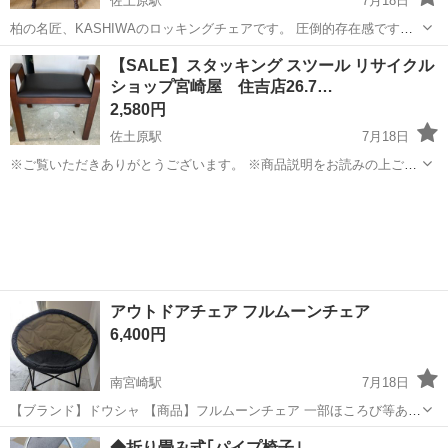
佐土原駅
7月18日
柏の名匠、KASHIWAのロッキングチェアです。 圧倒的存在感です。
100cm×60cm×60cm
宮崎
宮崎市
佐土原駅
椅子
アームチェア
【SALE】スタッキング スツール リサイクル
ショップ宮崎屋 住吉店26.7…
2,580円
佐土原駅
7月18日
※ご覧いただきありがとうございます。 ※商品説明をお読みの上ご納
得の上でご購入お願い致します 。 こちらの商品は住吉店にございま
宮崎
宮崎市
佐土原駅
椅子
スタッキング
す。 商品名：スタッキング スツール 状態： 中古品 新品相...
アウトドアチェア フルムーンチェア
6,400円
南宮崎駅
7月18日
【ブランド】ドウシャ 【商品】フルムーンチェア 一部ほころび等あり
ます。写真あり 【カラー】ベージュ&グレー（ナフコ限定カラー）
宮崎
宮崎市
南宮崎駅
椅子
◆折り畳み式｢パイプ椅子｣