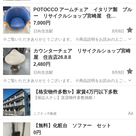
POTOCCO アームチェア イタリア製 ブル
ー リサイクルショップ宮崎屋 住…
7,000円
日向住吉駅
8月8日
※ご覧いただきありがとうございます。 ※商品説明をお読みの上ご納
得の上でご購入お願い致します 。 こちらの商品は住吉店にございま
宮崎
宮崎市
日向住吉駅
椅子
アームチェア
カウンターチェア リサイクルショップ宮崎
す。 商品名：POTOCCO アームチェア イタリア製 ブルー 状態：
屋 住吉店26.8.8
中古 現状販売...
2,480円
日向住吉駅
8月8日
※ご覧いただきありがとうございます。 ※商品説明をお読みの上ご納
得の上でご購入お願い致します 。 こちらの商品は住吉店にございま
宮崎
宮崎市
日向住吉駅
椅子
カウンター
【格安物件多数✨】家賃4万円以下多数
す。 商品名：カウンターチェアー 状態： 中古品 現状販売 小
【保証人ナシ】賃貸物件多数掲載！
傷、使用感がござい...
Ad
ニフティ不動産
【無料】化粧台 ソファー セット
0円