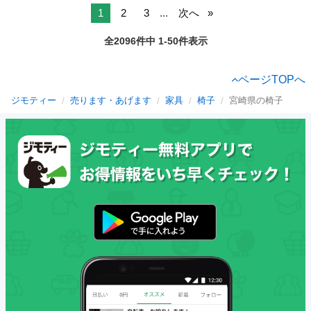
1
2
3
...
次へ
全2096件中 1-50件表示
ページTOPへ
ジモティー
売ります・あげます
家具
椅子
宮崎県の椅子