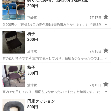
折りたたみ椅子 1脚200円 在庫2点
200円
宮崎駅
7月17日
各200円✨ （画像2枚目の青色2脚は売約済みとなります。） 在庫2点あ
ります。 状態は様々で、スレ傷、破れ等あるものもあります。 現状の
宮崎
宮崎市
宮崎駅
椅子
椅子
ままのお渡しです。 ★取引場所★ 【リサイクル倉庫】 宮崎市永楽町
200円
132...
油津駅
7月15日
背の低い椅子です🪑 室内で使用しており、頻度も少なかったのでまだ
まだ綺麗です。 ただし、祖母が使用していた物で シートを洗うか カ
宮崎
日南市
油津駅
椅子
祖母
椅子
バーなどしていただく必要があるかと思います。 現状渡しになります
300円
のでご理解いただける方...
油津駅
7月15日
室内で使用しており、頻度も少なかったのでまだまだ綺麗です。 ただ
し、祖母が使用していた物で シートを洗うか カバーなどしていただく
宮崎
日南市
油津駅
椅子
円座クッション
必要があるかと思います。 現状渡しになりますのでご理解いただける
800円
方へお譲りします。