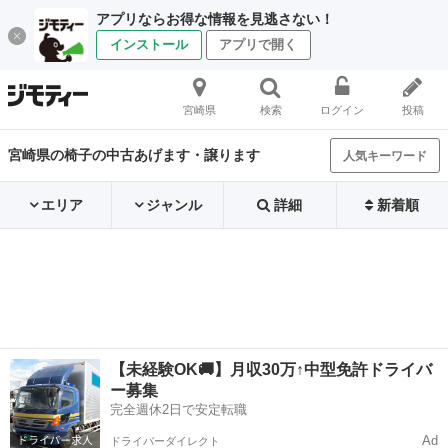
アプリならお得な情報を見逃さない！
インストール
アプリで開く
宮崎県
検索
ログイン
投稿
宮崎県の椅子の中古あげます・譲ります
人気キーワード
エリア
ジャンル
詳細
新着順
【未経験OK🚚】月収30万↑中型免許ドライバ
ー募集
完全週休2日で安定転職
Ad
ドライバーダイレクト