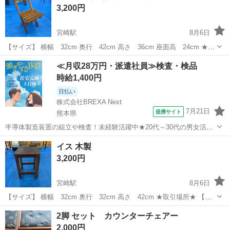
3,200円
宮崎駅
8月6日
【サイズ】 横幅 32cm 奥行 42cm 高さ 36cm 座面高 24cm ★取
引場所★ 【リサイクル倉庫】 宮崎市永楽町132番地 （Google MAP）
宮崎
宮崎市
宮崎駅
椅子
≪月収28万円・派遣社員≫検査・検品
店舗ではない為、お越しの際は、事前に来店日時を合わせて...
時給1,400円
日払い
株式会社BREXA Next
7月21日
提携サイト
熊本県
半導体製造装置の組立や検査！未経験活躍中★20代～30代の男女活躍
中★ワンルーム寮完備！赴任旅費会社負担！マイカー通勤OK！無料駐
熊本
その他
イス 木製
車場あり！正社員登用あり！《熊本県菊池郡大津町》 人気の工場のお
3,200円
仕事 ◇半導体製造装置の組立...
宮崎駅
8月6日
【サイズ】 横幅 32cm 奥行 32cm 高さ 42cm ★取引場所★ 【リ
サイクル倉庫】 宮崎市永楽町132番地 （Google MAP） 店舗ではない
宮崎
宮崎市
宮崎駅
椅子
2脚 セット カウンターチェアー
為、お越しの際は、事前に来店日時を合わせての対応となります。
2,000円