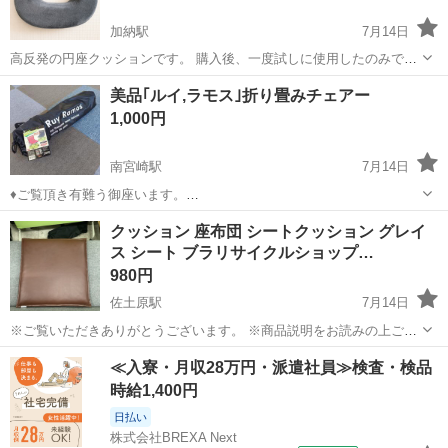
加納駅
7月14日
高反発の円座クッションです。 購入後、一度試しに使用したのみで、
その後は自宅保管していました。 目立つ汚れやへたりはなく、全体的
宮崎
宮崎市
加納駅
椅子
デスクワーク
美品｢ルイ,ラモス｣折り畳みチェアー
にきれいな状態です。 【カラー】 グレー 【サイズ】 約37×30×高さ
1,000円
6cm カバーは...
南宮崎駅
7月14日
♦️ご覧頂き有難う御座います。
―――――――――――――――――― ⭕️美品｢ルイ,ラモス｣折り畳
宮崎
宮崎市
南宮崎駅
椅子
クッション 座布団 シートクッション グレイ
みチェアー 🟣ラモス氏は元Jリーグの選手でしたね❗️
ス シート ブラリサイクルショップ…
―――――――――――――――――― ⭕️知人からの依頼ですが既に
当...
980円
佐土原駅
7月14日
※ご覧いただきありがとうございます。 ※商品説明をお読みの上ご納
得の上でご購入お願い致します 商品名：クッション 座布団 シートク
宮崎
宮崎市
佐土原駅
椅子
シート
≪入寮・月収28万円・派遣社員≫検査・検品
ッション グレイス シート ブラウン 状態： 中古品 【サイズ】約
時給1,400円
43×43×5cm...
日払い
株式会社BREXA Next