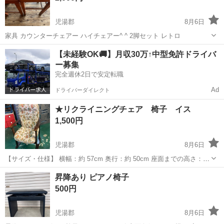
児湯郡
8月6日
家具 カウンターチェアー ハイチェアー^ ^ 2脚セット レトロ
宮崎
児湯郡
椅子
ハイチェアー
【未経験OK🚚】月収30万↑中型免許ドライバ
ー募集
完全週休2日で安定転職
Ad
ドライバーダイレクト
★リクライニングチェア 椅子 イス
1,500円
児湯郡
8月6日
【サイズ・仕様】 横幅：約 57cm 奥行：約 50cm 座面までの高さ：約
40cm ※多少の誤差があると思いますが予めご承知の上ご購入をお願
宮崎
児湯郡
椅子
昇降あり ピアノ椅子
い致します。 【付属品】 写真の物が全てです 【受け取り】 宮崎県児
500円
湯郡高...
児湯郡
8月6日