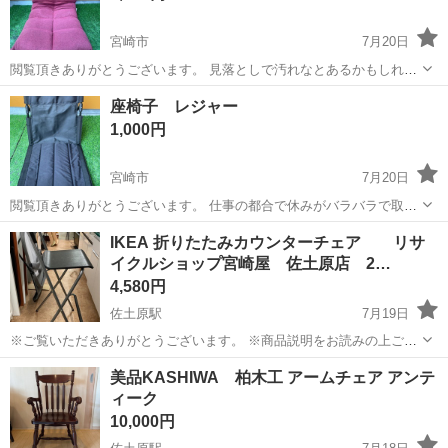
宮崎市
7月20日
閲覧頂きありがとうございます。 見落としで汚れなとあるかもしれま
せん。 あくまで中古としてお考えください。 仕事の都合で休みがバラ
宮崎
宮崎市
椅子
座椅子 レジャー
バラで取り引きにお時間がかかる場合があります。 よろしくお願いし
1,000円
ます。
宮崎市
7月20日
閲覧頂きありがとうございます。 仕事の都合で休みがバラバラで取り
引きにお時間がかかる場合があります。 よろしくお願いします。
宮崎
宮崎市
椅子
IKEA 折りたたみカウンターチェア リサ
イクルショップ宮崎屋 佐土原店 2…
4,580円
佐土原駅
7月19日
※ご覧いただきありがとうございます。 ※商品説明をお読みの上ご納
得の上でご購入お願い致します。 商品名：IKEA 折りたたみカウンタ
宮崎
宮崎市
佐土原駅
椅子
カウンター
美品KASHIWA 柏木工 アームチェア アンテ
ーチェア 状態： 中古品 フットレストが付いているので、ラクな姿勢
ィーク
で腰掛けられます...
10,000円