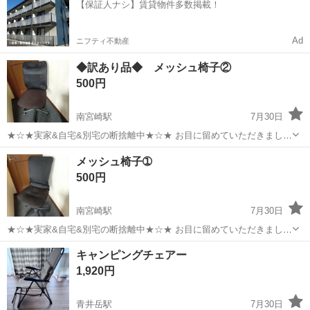
【保証人ナシ】賃貸物件多数掲載！
仕事 ◇半導体製造装置の組立...
Ad
ニフティ不動産
◆訳あり品◆ メッシュ椅子②
500円
南宮崎駅
7月30日
★☆★実家&自宅&別宅の断捨離中★☆★ お目に留めていただきまして
ありがとうございます♪ 別宅でデスクワーク時に使っていた 椅子で
宮崎
宮崎市
南宮崎駅
椅子
実家
メッシュ椅子➀
す…こちらは訳ありで 背もたれのメッシュ(取外し可能)の ファスナー
500円
が破損しており 被せ...
南宮崎駅
7月30日
★☆★実家&自宅&別宅の断捨離中★☆★ お目に留めていただきまして
ありがとうございます♪ 別宅でデスクワーク時に使っていた 椅子で
宮崎
宮崎市
南宮崎駅
椅子
キャンピングチェアー
す…使用感あります(^_^;) 捨てるには勿体ないので どなたかご入用の
1,920円
方がおられました...
青井岳駅
7月30日