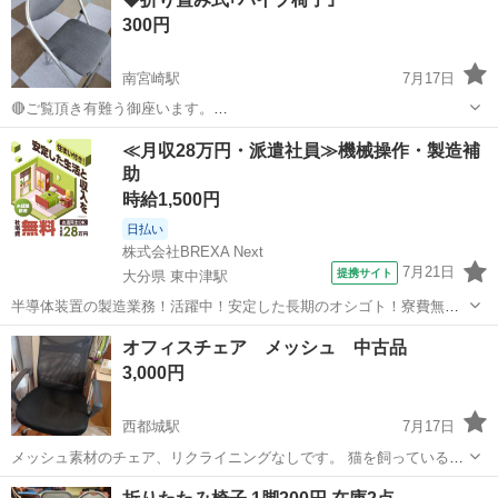
【サイズ】104cm×87cm×94cm 【型番】APL-RC707N 【素材】スチー
300円
ル、ポリ...
南宮崎駅
7月17日
🔴ご覧頂き有難う御座います。
―――――――――――――――――― 🟢折り畳み式パイプ椅子 🟢小
宮崎
宮崎市
南宮崎駅
椅子
≪月収28万円・派遣社員≫機械操作・製造補
さな傷補修が有りますが～ 大きな醜い傷は無いようです。
助
―――――――――――――――――― 🟣知人からの依頼ですが既に
当方が...
時給1,500円
日払い
株式会社BREXA Next
7月21日
提携サイト
大分県 東中津駅
半導体装置の製造業務！活躍中！安定した長期のオシゴト！寮費無料
★赴任旅費会社負担◎20代～40代の男性活躍中★未経験活躍中！高時
大分
中津市
東中津駅
その他
オフィスチェア メッシュ 中古品
給1,500円！《大分県中津市》 人気の工場のお仕事 ◇半導体装置内部
3,000円
のシート製造◇ ＊クリー...
西都城駅
7月17日
メッシュ素材のチェア、リクライニングなしです。 猫を飼っているの
で、革部分に多少傷ありますが、めくれる程ではないです。
宮崎
都城市
西都城駅
椅子