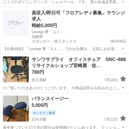
ニトリのダイニングベンチ「シェルブール」です。 黒の合成皮革座面
と、ダークブラウンの木製フレームを組み合わせた落ち着いたデザイ
宮崎
西都市
日向新富駅
椅子
高収入/即日可「フロアレディ募集」ラウンジ
ンです。 【サイズ】 横幅：約110cm 高さ：約39cm 奥行：約40cm ダ
求人
イニング用のほ...
時給5,000円
Lounge 夢「ユメ」
宮崎県
スポンサー：求人ボックス
08月06日
【仕事内容】「Lounge 夢「ユメ」」でのお仕事は… 元気にお出迎え
ドリンクを作ってご提供 お客様とおしゃべり 笑顔でお見送り 難しい
アルバイト・パート
サンワサプライ オフィスチェア SNC−888
ことや複雑な内容はお願いしません! どなたでもすぐに覚えられるの
リサイクルショップ宮崎屋 佐…
で、夜職初心者さんもご安心く...
780円
佐土原駅
7月24日
※ご覧いただきありがとうございます。 ※商品説明をお読みの上ご納
得の上でご購入お願い致します。 商品名：サンワサプライ オフィス
宮崎
宮崎市
佐土原駅
椅子
SNC
バランスイージー
チェア SNC−888 状態： 中古品 ※現物ご確認の上ご判断くださ
5,000円
い。 ※お値下げはご...
オンライン決済
日向市駅
7月21日
長年使っていたので木の部分は使用感がだいぶあります。 クッション