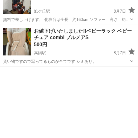
旭ケ丘駅
8月7日
無料で差し上げます。 化粧台は全長 約160cm ソファー 高さ 約
80cm 近々、処分予定です。
宮崎
延岡市
旭ケ丘駅
椅子
お値下げいたしました‼️ベビーラック ベビー
チェア combi プルメアS
500円
高鍋駅
8月7日
貰い物ですので写ってるものが全てです シミあり。
宮崎
児湯郡
高鍋駅
椅子
プルメア