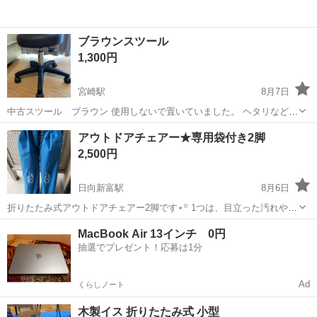
ブラウンスツール
1,300円
宮崎駅
8月7日
中古スツール ブラウン 使用しないで置いていました。 ヘタリなどは
ないです。 裏側に布が付いてましたが剥がしてます 写真の状態をご理
宮崎
宮崎市
宮崎駅
椅子
アウトドアチェアー★専用袋付き2脚
解頂ける方でお願い致します。 引き渡しは宮崎駅、南宮崎駅、加納周
2,500円
辺希望です。
日向新富駅
8月6日
折りたたみ式アウトドアチェアー2脚です⋆꙳ 1つは、目立った汚れや破
損箇所もありませんが もう1つは、椅子の裏部分のシート剥がれ(画像4
宮崎
西都市
日向新富駅
椅子
MacBook Air 13インチ 0円
枚目) 角部分など2ヶ所に擦れてほつれ易くなっている部分(画像5枚目)
抽選でプレゼント！応募は1分
があります՞ ՞ ...
Ad
くらしノート
木製イス 折りたたみ式 小型