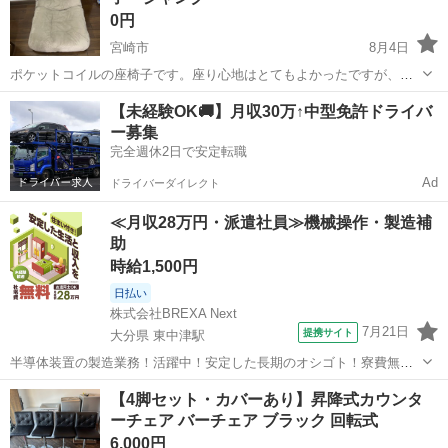
0円
宮崎市
8月4日
ポケットコイルの座椅子です。座り心地はとてもよかったですが、リ
クライニングが壊れていて、浅くまでしかできないのでジャンク品で
宮崎
宮崎市
椅子
【未経験OK🚚】月収30万↑中型免許ドライバ
す。汚れなども多少あります。 背もたれが固定できなくなっているの
ー募集
で、壁で固定させるか、修理や部品取り...
完全週休2日で安定転職
Ad
ドライバーダイレクト
≪月収28万円・派遣社員≫機械操作・製造補
助
時給1,500円
日払い
株式会社BREXA Next
7月21日
提携サイト
大分県 東中津駅
半導体装置の製造業務！活躍中！安定した長期のオシゴト！寮費無料
★赴任旅費会社負担◎20代～40代の男性活躍中★未経験活躍中！高時
大分
中津市
東中津駅
その他
【4脚セット・カバーあり】昇降式カウンタ
給1,500円！《大分県中津市》 人気の工場のお仕事 ◇半導体装置内部
ーチェア バーチェア ブラック 回転式
のシート製造◇ ＊クリー...
6,000円