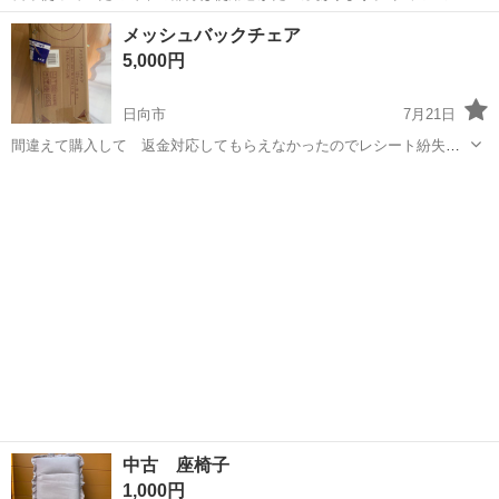
部分はカバーを使用していたので、比較的綺麗ですが、一箇所シミが
宮崎
日向市
日向市駅
椅子
メッシュバックチェア
あります。（写真5枚目） 中古であることをご理解していただける
5,000円
方、お取引をお願いいたします。 ...
日向市
7月21日
間違えて購入して 返金対応してもらえなかったのでレシート紛失で
どなたか購入できませんか。 ある程度なら動けます。 サイズとは
宮崎
日向市
椅子
掲示してるものになります。 新品段ボールも未開封です。
中古 座椅子
1,000円