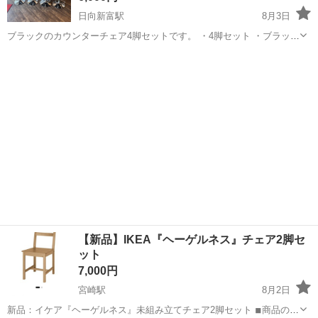
日向新富駅
8月3日
ブラックのカウンターチェア4脚セットです。 ・4脚セット ・ブラック
合皮 ・ボタン留めデザイン ・高さ調節可能 ・回転式 ・足置き付き ・
宮崎
西都市
日向新富駅
椅子
カウンター
クロームメッキ脚 ・別途、カラフルなチェアカバー4枚あり 中古品の
ため、キズ・汚れ...
【新品】IKEA『ヘーゲルネス』チェア2脚セ
ット
7,000円
宮崎駅
8月2日
新品：イケア『ヘーゲルネス』未組み立てチェア2脚セット ◾︎商品の内