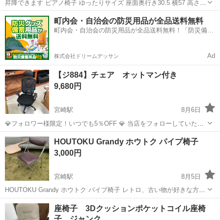
昇降できます ピアノ椅子 ゆったりサイズ 座面奥行き30.5 横57 高さ
45cm
宮崎
児湯郡
椅子
町内会・自治会の防災用品が全品送料無料
町内会・自治会の防災用品が全品送料無料！「防災備蓄
用品ドットコム」
Ad
株式会社ドリームデッサン
【ジ884】チェア オットマン付き
9,680円
宮崎駅
8月6日
💎フォロワー様限定！いつでも5％OFF 💎 当店をフォローしていただ
いているお客様には、表示価格からいつでも5％割引いたします！ 店
宮崎
宮崎市
宮崎駅
椅子
HOUTOKU Grandy ホウトク パイプ椅子
頭でフォロー画面をご提示いただければ適用されます♪ 〓〓〓〓〓〓
3,000円
〓〓〓〓〓〓〓...
宮崎駅
8月5日
HOUTOKU Grandy ホウトク パイプ椅子 レトロ、古い物が好きな方ど
うでしょうか？ Houtoku社のフォールディングチェア。60s～80sくら
宮崎
宮崎市
宮崎駅
椅子
ホウトク
座椅子 3Dクッションポケットコイル座椅
いに製造されていたもので、細部までぬかりのないパイプの曲げ加
子 ジャンク
工、薄...