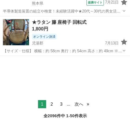
7月21日
提携サイト
熊本県
半導体製造装置の組立や検査！未経験活躍中★20代～30代の男女活躍
中★ワンルーム寮完備！赴任旅費会社負担！マイカー通勤OK！無料駐
熊本
その他
★ラタン 籐 座椅子 回転式
車場あり！正社員登用あり！《熊本県菊池郡大津町》 人気の工場のお
1,800円
仕事 ◇半導体製造装置の組立...
オンライン決済
児湯郡
7月13日
【サイズ・仕様】 横幅：約 58cm 奥行：約 54cm 高さ：約 49cm ※多
少の誤差があると思いますが予めご承知の上ご購入をお願い致しま
宮崎
児湯郡
椅子
ラタン
す。 【付属品】 写真の物が全てです 【受け取り】 宮崎県児湯郡高鍋
町北高鍋...
1
2
3
...
次へ
全2096件中 1-50件表示