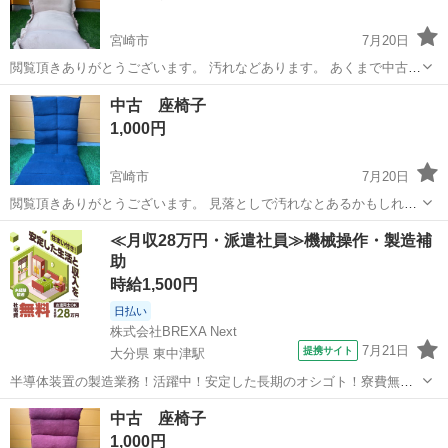
宮崎市
7月20日
閲覧頂きありがとうございます。 汚れなどあります。 あくまで中古と
してお考えください。 仕事の都合で休みがバラバラで取り引きにお時
宮崎
宮崎市
椅子
都合
中古 座椅子
間がかかる場合があります。 よろしくお願いします。
1,000円
宮崎市
7月20日
閲覧頂きありがとうございます。 見落としで汚れなとあるかもしれま
せん。 あくまで中古としてお考えください。 写真の色が違うのはサイ
宮崎
宮崎市
椅子
都合
≪月収28万円・派遣社員≫機械操作・製造補
ズの参考にしてください。 仕事の都合で休みがバラバラで取り引きに
助
お時間がかかる場合があります。...
時給1,500円
日払い
株式会社BREXA Next
7月21日
提携サイト
大分県 東中津駅
半導体装置の製造業務！活躍中！安定した長期のオシゴト！寮費無料
★赴任旅費会社負担◎20代～40代の男性活躍中★未経験活躍中！高時
大分
中津市
東中津駅
その他
中古 座椅子
給1,500円！《大分県中津市》 人気の工場のお仕事 ◇半導体装置内部
1,000円
のシート製造◇ ＊クリー...