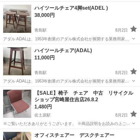
容 - HÄGERNÄS ヘーゲルネス チェアか（アンティークステインパイ
宮崎
宮崎市
宮崎駅
椅子
ハイツールチェア4脚set(ADEL )
ン材2脚） - 組み立てマニュアル - 付属の六角レンチ ◾︎商品の状態...
38,000円
青島駅
8月2日
アダル ADALは、1953年創業のアダル株式会社が展開する業務用家具
ブランドです。70年以上にわたる開発・製造の実績を持ち、国内最大
宮崎
宮崎市
青島駅
椅子
ADEL
ハイツールチェア(ADAL)
級の自社総合工場による一貫生産体制で多品種の注文家具を製造して
11,000円
います。定番のラインナップの...
青島駅
8月2日
アダル ADALは、1953年創業のアダル株式会社が展開する業務用家具
ブランドです。70年以上にわたる開発・製造の実績を持ち、国内最大
宮崎
宮崎市
青島駅
椅子
ADAL
【SALE】椅子 チェア 中古 リサイクル
級の自社総合工場による一貫生産体制で多品種の注文家具を製造して
ショップ宮崎屋住吉店26.8.2
います。定番のラインナップの...
1,480円
佐土原駅
8月2日
※ご覧いただきありがとうございます。 ※商品説明をお読みの上ご納
得の上でご購入お願い致します 。 こちらの商品は住吉店にございま
宮崎
宮崎市
佐土原駅
椅子
専門
オフィスチェアー デスクチェアー
す。 商品名：イス 状態：中古品 現状販売 ※現物ご確認のうえで...