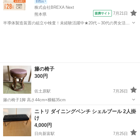
日払い
株式会社BREXA Next
7月21日
提携サイト
熊本県
半導体製造装置の組立や検査！未経験活躍中★20代～30代の男女活躍
中★ワンルーム寮完備！赴任旅費会社負担！マイカー通勤OK！無料駐
熊本
その他
車場あり！正社員登用あり！《熊本県菊池郡大津町》 人気の工場のお
仕事 ◇半導体製造装置の組立...
籐の椅子
300円
佐土原駅
7月26日
籐の椅子1脚 高さ44cm×横幅35cm
宮崎
宮崎市
佐土原駅
椅子
ニトリ ダイニングベンチ シェルブール 2人掛
け
4,000円
日向新富駅
7月25日