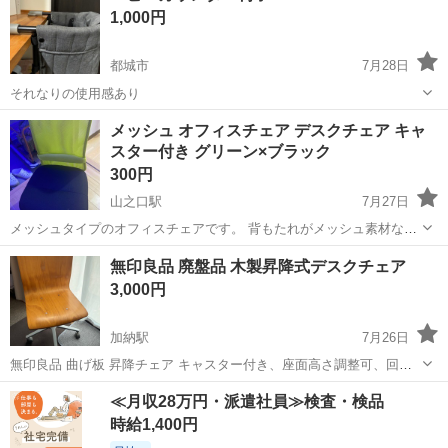
1,000円
い時は写真3枚目の...
都城市
7月28日
それなりの使用感あり
宮崎
都城市
椅子
メッシュ オフィスチェア デスクチェア キャ
スター付き グリーン×ブラック
300円
山之口駅
7月27日
メッシュタイプのオフィスチェアです。 背もたれがメッシュ素材なの
で通気性が良く、デスクワークや勉強用におすすめです。 * キャスタ
宮崎
都城市
山之口駅
椅子
無印良品 廃盤品 木製昇降式デスクチェア
ー付き * 昇降機能付き * 動作確認済み * 使用に伴う小キズ・汚れがあ
3,000円
ります * 座面...
加納駅
7月26日
無印良品 曲げ板 昇降チェア キャスター付き、座面高さ調整可、回転
可 現在廃盤となっています 木製の綺麗な曲げ板でデザインされていま
宮崎
宮崎市
加納駅
椅子
無印良品
≪月収28万円・派遣社員≫検査・検品
す フリマアプリなどでは 5000円～出品されていました そこそこ...
時給1,400円