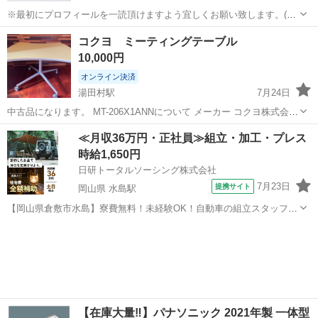
※最初にプロフィールを一読頂けますよう宜しくお願い致します。(当
店のアカウントである《リサイクルはっぴ〜》をタップして頂ければ
広島
広島市
中島駅
オフィス用家具
オフィス
コクヨ ミーティングテーブル
プロフィール及び商品の全てをご覧頂けますのでご確認下さいませ。)
10,000円
ニトリのオフィスチェアになりま...
オンライン決済
湯田村駅
7月24日
中古品になります。 MT-206X1ANNについて メーカー コクヨ株式会社
製品名 ミーティングテーブル Atlabo(アットラボ)シリーズ 製品番号
広島
福山市
湯田村駅
オフィス用家具
ミーティング
≪月収36万円・正社員≫組立・加工・プレス
MT-206X1ANN カラー 天板カラー:ベールイエロー 脚カラ...
時給1,650円
日研トータルソーシング株式会社
7月23日
提携サイト
岡山県 水島駅
【岡山県倉敷市水島】寮費無料！未経験OK！自動車の組立スタッフ
《お仕事No.NS0089》 お仕事について 車の組立作業です。専用レール
岡山
倉敷市
水島駅
その他
に乗って流れてくる車の骨組みに、車内外の各部品・ハンドル・足回
り・ドア・シートなどの各...
【在庫大量‼️】パナソニック 2021年製 一体型