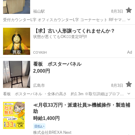
福山駅
8月3日
受付カウンターL字 オフィスカウンターL字 コーナーセット RFヤマナ
カ 幅 1200mm 奥行 450mm 高さ 1000mm ご検討 よろしくお願
広島
福山市
福山駅
オフィス用家具
【求】古い人形譲ってくれませんか？
いします。
状態が悪くてもOK🙆‍♀️査定0円‼️
Ad
COYASH
看板 ポスターパネル
2,000円
広島市
8月3日
看板 ポスターパネル ・全体の高さ 約1.3m ※取引詳細はプロフィ
ールをご確認ください
広島
広島市
オフィス用家具
看板
≪月収33万円・派遣社員≫機械操作・製造補
助
時給1,400円
日払い
株式会社BREXA Next