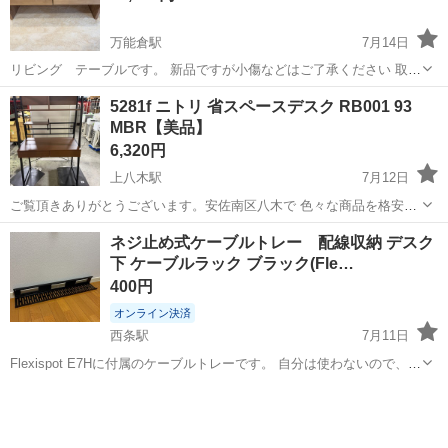
万能倉駅
7月14日
リビング テーブルです。 新品ですが小傷などはご了承ください 取り
に来ていただけるとうれしいです。 ７月１２日18：00以降であれば７
広島
福山市
万能倉駅
オフィス用家具
5281f ニトリ 省スペースデスク RB001 93
月はお渡しできます タイミングが合えば７月、会わなければ９月1〜
MBR【美品】
のお渡しとなります
6,320円
上八木駅
7月12日
ご覧頂きありがとうございます。安佐南区八木で 色々な商品を格安販
売しております。 まとめてご購入して頂ければ、お値引きさせて頂き
広島
広島市
上八木駅
オフィス用家具
ネジ止め式ケーブルトレー 配線収納 デスク
ます！ (3%から10%程度) 限界価格の商品もございますので場合によっ
下 ケーブルラック ブラック(Fle…
ては値引きが出来ない...
400円
オンライン決済
西条駅
7月11日
Flexispot E7Hに付属のケーブルトレーです。 自分は使わないので、買
い取っていただける方を探しております。 ※ Flexispot E7H本体では
広島
東広島市
西条駅
オフィス用家具
Flexispot
ありません。 寸法:幅約80cm×奥行き約12cm×高さ約10cm