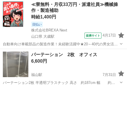
≪寮無料・月収33万円・派遣社員≫機械操
作・製造補助
時給1,400円
日払い
株式会社BREXA Next
4月17日
提携サイト
山口県 大歳駅
自動車向け車載部品の製造作業！未経験活躍中★20～40代の男女活躍
中！友達同士での応募OK！備品付きワンルーム寮費無料！赴任旅費会
山口
山口市
大歳駅
その他
パーテーション 2枚 オフィス
社負担！生活支援物資事前対応可◎格安食堂利用可！年間休日135日
6,600円
♪《山口県山口市》 人気の工...
福山駅
7月31日
パーテーション2枚 半透明プラスチック 高さ 約187cm 幅 約
85cm(1枚あたり) 2枚で約170cm 比較的軽いので、持ち運び簡単で
広島
福山市
福山駅
オフィス用家具
す。