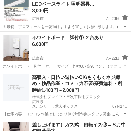
LEDベースライト 照明器具…
3,000円
広島市
7月23日
※最初にプロフィールを一読頂けますよう宜しくお願い致します。(当
店のアカウントである《リサイクルはっぴ〜》をタップして頂ければ
広島
広島市
オフィス用家具
ライト
ホワイトボード 脚付① ２台あり
プロフィール及び商品の全てをご覧頂けますのでご確認下さいませ。)
6,000円
※こちらの商品は店舗から離れた...
広島市
7月22日
ホワイトボード 脚付 ・ボードサイズ 約幅60×高90センチ（マグネ
ット対応） ・全体サイズ 約幅61×高162.5×奥行55センチ ・粉受け
広島
広島市
オフィス用家具
高収入・日払い週払いOK/もくもくネジ締
（ペン置き）付き ・ロック付きキャスター ・購入時価格 15,000円程
め・検品作業・コミュ力不要/寮費無料・所…
度 ※...
時給1,400円～2,000円
株式会社ブレイブ・三次市採用ブロック
広島県
スポンサー：求人ボックス
07月17日
【仕事内容】コツコツ作業でしっかり稼ぐ!軽作業スタッフ募集 こんな
方におすすめ! 人付き合いが苦手 → モクモク作業だから安心! 未経験
アルバイト・パート
差し上げます）ガス式 回転イス②→８月中
だけど大丈夫? → シンプル作業&丁寧な研修あり! すぐにお金が欲し
旬処分予定