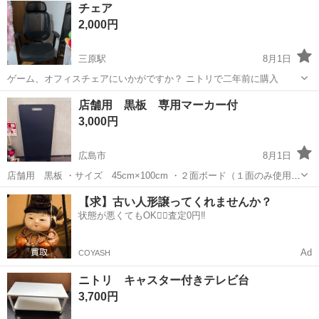
チェア
2,000円
三原駅
8月1日
ゲーム、オフィスチェアにいかがですか？ ニトリで二年前に購入
広島
三原市
三原駅
オフィス用家具
店舗用 黒板 専用マーカー付
3,000円
広島市
8月1日
店舗用 黒板 ・サイズ 45cm×100cm ・２面ボード（１面のみ使用感
あり、専用クリーナーでキレイになると思います。 ・専用マーカー
広島
広島市
オフィス用家具
【求】古い人形譲ってくれませんか？
（使用していたもの）をサービス ※取引詳細はプロフィールをご確認
状態が悪くてもOK🙆‍♀️査定0円‼️
ください。
Ad
COYASH
ニトリ キャスター付きテレビ台
3,700円