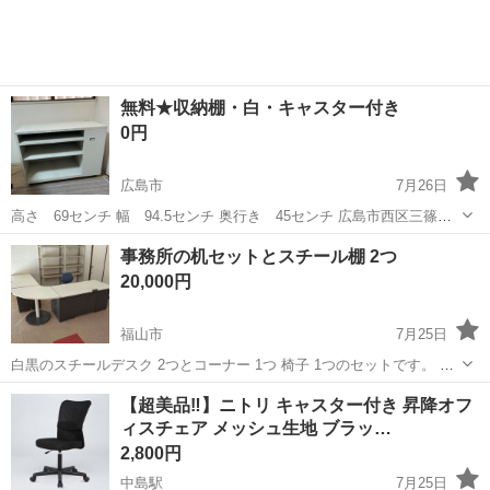
無料★収納棚・白・キャスター付き
0円
広島市
7月26日
高さ 69センチ 幅 94.5センチ 奥行き 45センチ 広島市西区三篠町
まで取りに来てくださる方。 エレベーター無、ビルの2階です。 運搬
広島
広島市
オフィス用家具
事務所の机セットとスチール棚 2つ
のお手伝いはできません。 できれば大人二名で来ていただき 搬出ねが
20,000円
います。 玄関外...
福山市
7月25日
白黒のスチールデスク 2つとコーナー 1つ 椅子 1つのセットです。 後
ろのスチール棚 もつけます。 自宅まで取りに来てくださる方限定でお
広島
福山市
オフィス用家具
【超美品‼️】ニトリ キャスター付き 昇降オフ
願いします。
ィスチェア メッシュ生地 ブラッ…
2,800円
中島駅
7月25日