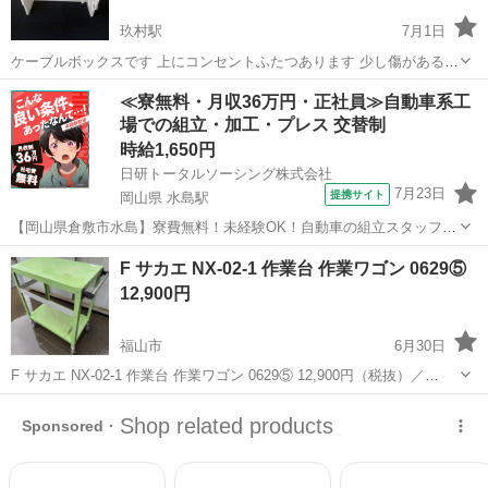
玖村駅
7月1日
ケーブルボックスです 上にコンセントふたつあります 少し傷があるか
もしれません
広島
広島市
玖村駅
オフィス用家具
コンセント
≪寮無料・月収36万円・正社員≫自動車系工
場での組立・加工・プレス 交替制
時給1,650円
日研トータルソーシング株式会社
7月23日
提携サイト
岡山県 水島駅
【岡山県倉敷市水島】寮費無料！未経験OK！自動車の組立スタッフ
《お仕事No.NS0089》 お仕事について 車の組立作業です。専用レール
岡山
倉敷市
水島駅
その他
F サカエ NX-02-1 作業台 作業ワゴン 0629⑤
に乗って流れてくる車の骨組みに、車内外の各部品・ハンドル・足回
12,900円
り・ドア・シートなどの各...
福山市
6月30日
F サカエ NX-02-1 作業台 作業ワゴン 0629⑤ 12,900円（税抜）／
14,190円（税込） ◆商品は全て【税抜き表示】となります。 決済時
広島
福山市
オフィス用家具
商品
に、商品代金（出品価格）に消費税分を加算する形となります。 ◆
各...