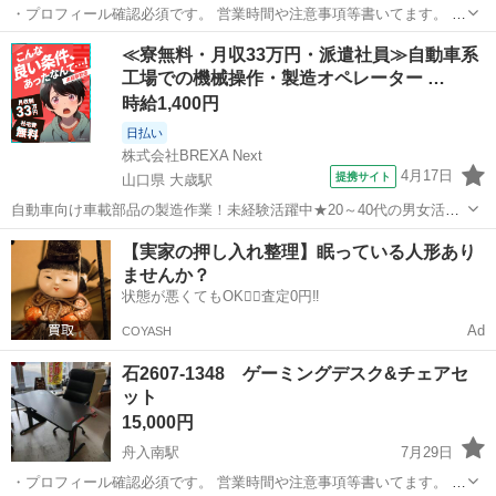
・プロフィール確認必須です。 営業時間や注意事項等書いてます。 ・
購入希望の方は取りに来られるご希望の日にちと時間を○日○時と明記
広島
広島市
舟入南駅
オフィス用家具
≪寮無料・月収33万円・派遣社員≫自動車系
してご連絡お願い致します。 ご覧頂きありがとうございます。 幅約
工場での機械操作・製造オペレーター …
71cm 奥行約70cm...
時給1,400円
日払い
株式会社BREXA Next
4月17日
提携サイト
山口県 大歳駅
自動車向け車載部品の製造作業！未経験活躍中★20～40代の男女活躍
中！友達同士での応募OK！備品付きワンルーム寮費無料！赴任旅費会
山口
山口市
大歳駅
その他
【実家の押し入れ整理】眠っている人形あり
社負担！生活支援物資事前対応可◎格安食堂利用可！年間休日135日
ませんか？
♪《山口県山口市》 人気の工...
状態が悪くてもOK🙆‍♀️査定0円‼️
Ad
COYASH
石2607-1348 ゲーミングデスク&チェアセ
ット
15,000円
舟入南駅
7月29日
・プロフィール確認必須です。 営業時間や注意事項等書いてます。 ・