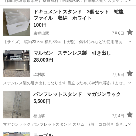
【岡山県倉敷市水島】寮費無料！未経験OK！自動車の組立スタッフ
《お仕事No.NS0089》 お仕事について 車の組立作業です。専用レール
岡山
倉敷市
水島駅
その他
ドキュメントスタンド 3個セット 蛇腹
に乗って流れてくる車の骨組みに、車内外の各部品・ハンドル・足回
ファイル 収納 ホワイト
り・ドア・シートなどの各...
100円
東福山駅
7月6日
【サイズ】 縦約23.5㎝ 横約33㎝ 【状態】 傷や汚れなどの使用感あり
ます。 1箇所剥がれています（画像4） 中の半透明の部分に湾曲癖がつ
広島
福山市
東福山駅
オフィス用家具
スタンド
マルゼン ステンレス製 引き出し
いています（画像5） 【希望取引場所】 ファミリーマート福山卸町店
28,000円
【希望取...
玖村駅
7月6日
ステンレス製の引き出しになります 目立ったキズや汚れ等ありませ
ん！ 【サイズ】 高さ：60㎝ 横幅：150㎝ 奥行き：34㎝
広島
広島市
玖村駅
オフィス用家具
パンフレットスタンド マガジンラック
5,500円
福山駅
7月4日
マガジンラック パンフレットスタンド スリム 7段 コロ付き 高さ
1550mm
広島
福山市
福山駅
オフィス用家具
テーブル