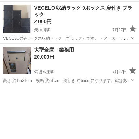
購入希望の方は取りに来られるご希望の日にちと時間を○日○時と明記
広島
広島市
舟入南駅
オフィス用家具
VECELO 収納ラック 9ボックス 扉付き ブラ
してご連絡お願い致します。 ご覧頂きありがとうございます。 デスク
ック
ゲーミングデスク
幅約119cm 奥行約...
2,000円
天神川駅
7月27日
VECELOの9ボックス収納ラック（ブラック）です。 ・メーカー：
VECELO ・カラー：ブラック ・サイズ：約96×32×129cm（幅×奥行×
広島
広島市
天神川駅
オフィス用家具
大型金庫 業務用
高さ） ・9ボックス収納、扉付き ・本、おもちゃ、衣類、書類などの
20,000円
収納に便利...
備後本庄駅
7月27日
高さ:約1m24cm 横幅:約61cm 奥行き:約65cmになります。鍵はあり
ませんがダイヤル番号は解りますのでダイヤルで開けれます。取りに
広島
福山市
備後本庄駅
オフィス用家具
業務用
来てくれる方よろしくお願いします。また、金額の交渉も大丈夫で
す。