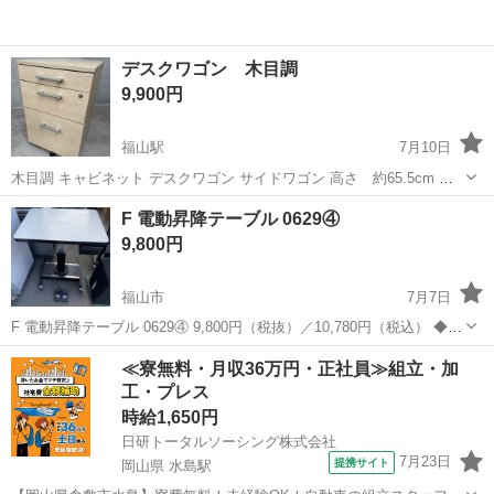
デスクワゴン 木目調
9,900円
福山駅
7月10日
木目調 キャビネット デスクワゴン サイドワゴン 高さ 約65.5cm 奥
行 約56cm よこ 約42cm 普通より 幅もあり、高さも高いです。 き
広島
福山市
福山駅
オフィス用家具
ワゴン
F 電動昇降テーブル 0629④
れいです。 よろしくお願いします。
9,800円
福山市
7月7日
F 電動昇降テーブル 0629④ 9,800円（税抜）／10,780円（税込） ◆商
品は全て【税抜き表示】となります。 決済時に、商品代金（出品価
広島
福山市
オフィス用家具
商品
≪寮無料・月収36万円・正社員≫組立・加
格）に消費税分を加算する形となります。 ◆各商品 初期動作不良（冷
工・プレス
えない...
時給1,650円
日研トータルソーシング株式会社
7月23日
提携サイト
岡山県 水島駅