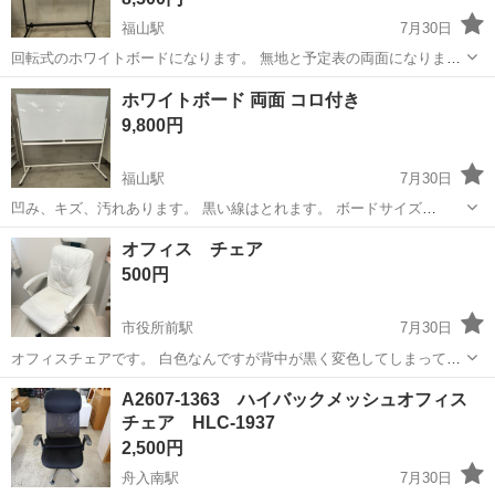
福山駅
7月30日
回転式のホワイトボードになります。 無地と予定表の両面になりま
す。 回転式です。 予定表の下ら辺にエクボ(凹み)ありますが、 きれい
広島
福山市
福山駅
オフィス用家具
場所
ホワイトボード 両面 コロ付き
かと思います。 場所とるので、分解してます。 組立は御自身でお願い
9,800円
します。
福山駅
7月30日
凹み、キズ、汚れあります。 黒い線はとれます。 ボードサイズ
180×90cm になります。
広島
福山市
福山駅
オフィス用家具
キズ
オフィス チェア
500円
市役所前駅
7月30日
オフィスチェアです。 白色なんですが背中が黒く変色してしまってい
ます。 拭いたら綺麗になるかもしれないです。 受け取り後ご自身で綺
広島
広島市
市役所前駅
オフィス用家具
オフィス
A2607-1363 ハイバックメッシュオフィス
麗にできる方でお願いします^ ^
チェア HLC-1937
2,500円
舟入南駅
7月30日