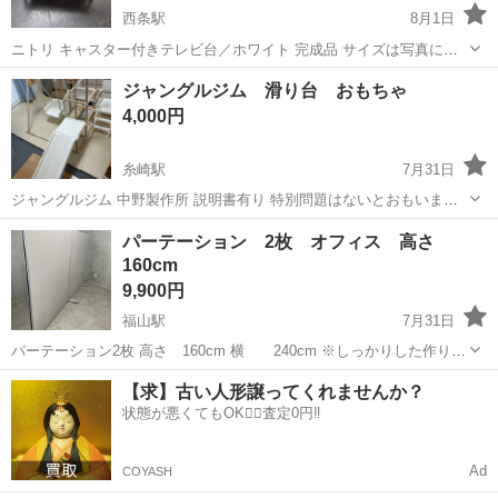
西条駅
8月1日
ニトリ キャスター付きテレビ台／ホワイト 完成品 サイズは写真に詳
細載せております。 ほぼ未使用状態ですので美品です。 説明書等あり
広島
東広島市
西条駅
オフィス用家具
キャスター
ジャングルジム 滑り台 おもちゃ
ません。 多少お値引き交渉可。 極端な交渉の方はお断り致します。
4,000円
糸崎駅
7月31日
ジャングルジム 中野製作所 説明書有り 特別問題はないとおもいます
が、中古品ということにご理解あるかたよろしくお願い致します。
広島
三原市
糸崎駅
オフィス用家具
ジャングルジム
パーテーション 2枚 オフィス 高さ
160cm
9,900円
福山駅
7月31日
パーテーション2枚 高さ 160cm 横 240cm ※しっかりした作りで
オフィスにぴったりです。 ※写真 へこみあり 全体的にきれいです。
広島
福山市
福山駅
オフィス用家具
オフィス
【求】古い人形譲ってくれませんか？
よろしくお願いします。
状態が悪くてもOK🙆‍♀️査定0円‼️
Ad
COYASH