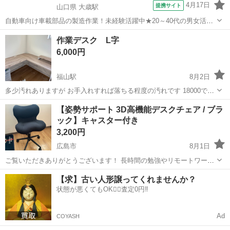
4月17日
提携サイト
山口県 大歳駅
自動車向け車載部品の製造作業！未経験活躍中★20～40代の男女活躍
中！友達同士での応募OK！備品付きワンルーム寮費無料！赴任旅費会
山口
山口市
大歳駅
その他
作業デスク L字
社負担！生活支援物資事前対応可◎格安食堂利用可！年間休日135日
6,000円
♪《山口県山口市》 人気の工...
福山駅
8月2日
多少汚れありますが お手入れすれば落ちる程度の汚れです 18000で購
入し3ヶ月使いました！ 画像2 左下の棚は付属しません
広島
福山市
福山駅
オフィス用家具
【姿勢サポート 3D高機能デスクチェア / ブラ
ック】キャスター付き
3,200円
広島市
8月1日
ご覧いただきありがとうございます！ 長時間の勉強やリモートワーク
でも疲れにくい、姿勢サポートにこだわった高機能なデスクチェアで
広島
広島市
オフィス用家具
キャスター
【求】古い人形譲ってくれませんか？
す。 立体構造がお尻や腰回りをしっかり包み込んでくれるため、綺麗
状態が悪くてもOK🙆‍♀️査定0円‼️
な姿勢をキープしやすく、お子様の学...
Ad
COYASH