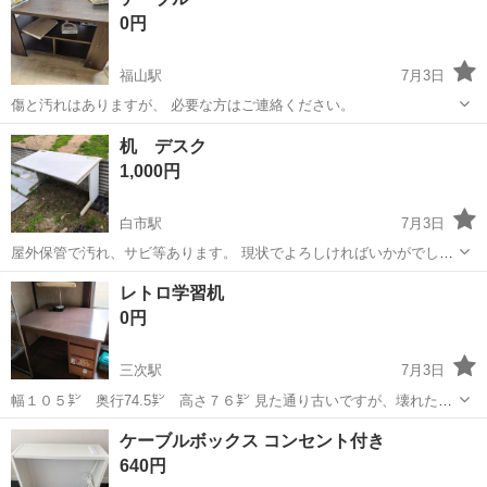
0円
福山駅
7月3日
傷と汚れはありますが、 必要な方はご連絡ください。
広島
福山市
福山駅
オフィス用家具
机 デスク
1,000円
白市駅
7月3日
屋外保管で汚れ、サビ等あります。 現状でよろしければいかがでしょ
うか。 幅は1400mm程度です。
広島
東広島市
白市駅
オフィス用家具
レトロ学習机
0円
三次駅
7月3日
幅１０５㌢ 奥行74.5㌢ 高さ７６㌢ 見た通り古いですが、壊れた所
もなく使えます。ご入用の方いらっしゃれば無償で差し上げます。写
広島
東広島市
三次駅
オフィス用家具
レトロ
ケーブルボックス コンセント付き
真に写っている電気スタンドは別です。詳細はメッセージにて決定し
640円
ましょう！搬入お手伝いお願い致し...