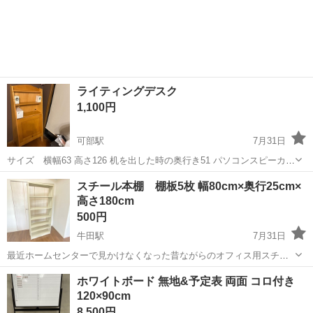
ライティングデスク
1,100円
可部駅
7月31日
サイズ 横幅63 高さ126 机を出した時の奥行き51 パソコンスピーカー
の線を出す為後ろに穴を開けています。 できるだけ早くとりにきてく
広島
広島市
可部駅
オフィス用家具
スチール本棚 棚板5枚 幅80cm×奥行25cm×
れる方を優先させていただきます。 よろしくおねがいします。
高さ180cm
500円
牛田駅
7月31日
最近ホームセンターで見かけなくなった昔ながらのオフィス用スチー
ル本棚です。 部屋の模様替えで不要になりましたので処分します。 棚
広島
広島市
牛田駅
オフィス用家具
引渡し
ホワイトボード 無地&予定表 両面 コロ付き
板5枚 幅80cm×奥行25cm×高さ180cm 本体重量 約15Kg カラー...
120×90cm
8,500円