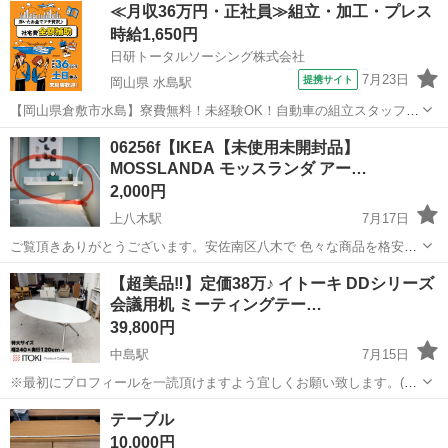
広島
東広島市
西高屋駅
オフィス用家具
背もたれ
≪月収36万円・正社員≫組立・加工・プレス
で簡単に調節できます（写真三枚目） 座面の裏には背もたれの奥行き
時給1,650円
を調節...
日研トータルソーシング株式会社
7月23日
提携サイト
岡山県 水島駅
【岡山県倉敷市水島】寮費無料！未経験OK！自動車の組立スタッフ
《お仕事No.NS0089》 お仕事について 車の組立作業です。専用レール
岡山
倉敷市
水島駅
その他
06256f【IKEA【未使用未開封品】
に乗って流れてくる車の骨組みに、車内外の各部品・ハンドル・足回
MOSSLANDA モッスランダ アー…
り・ドア・シートなどの各...
2,000円
上八木駅
7月17日
ご覧頂きありがとうございます。安佐南区八木で 色々な商品を格安販
売しております。 まとめてご購入して頂ければ、お値引きさせて頂き
広島
広島市
上八木駅
オフィス用家具
アート
【超美品‼️】定価38万♪ イトーキ DDシリーズ
ます！ (3%から10%程度) 限界価格の商品もございますので場合によっ
会議用机 ミーティングテー…
ては値引きが出来ない...
39,800円
中島駅
7月15日
※最初にプロフィールを一読頂けますよう宜しくお願い致します。(当
店のアカウントである《リサイクルはっぴ〜》をタップして頂ければ
広島
広島市
中島駅
オフィス用家具
イトーキ
テーブル
プロフィール及び商品の全てをご覧頂けますのでご確認下さいませ。)
10,000円
《買取強化中です‼️》 家具・...