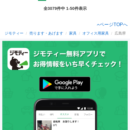
全3079件中 1-50件表示
ページTOPへ
ジモティー
売ります・あげます
家具
オフィス用家具
広島県の