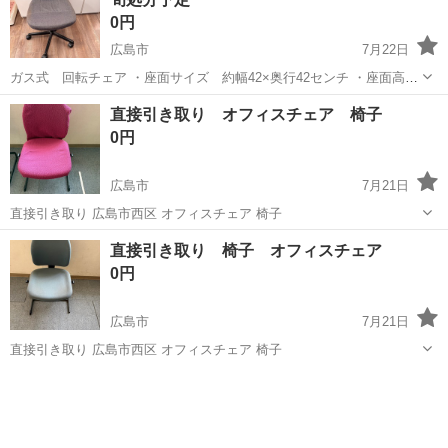
い! → 日払い・週払いO...
0円
広島市
7月22日
ガス式 回転チェア ・座面サイズ 約幅42×奥行42センチ ・座面高
約41〜53センチ ※買い替えに伴い手放します。 ※脚、キャスターに
広島
広島市
オフィス用家具
直接引き取り オフィスチェア 椅子
傷みがありますが、まだまだ使用可能です。 ※座面に汚れがありま
0円
す。 ※座面裏の不織...
広島市
7月21日
直接引き取り 広島市西区 オフィスチェア 椅子
広島
広島市
オフィス用家具
直接引き取り 椅子 オフィスチェア
0円
広島市
7月21日
直接引き取り 広島市西区 オフィスチェア 椅子
広島
広島市
オフィス用家具