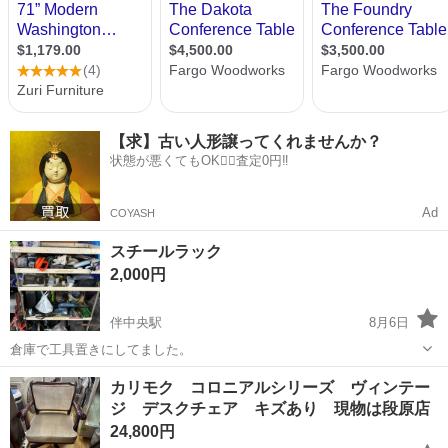
【求】古い人形譲ってくれませんか？
状態が悪くてもOK🙆‍♀️査定0円‼️
Ad
COYASH
スチールラック
2,000円
伴中央駅
8月6日
倉庫で工具置きにしてました。
広島
広島市
伴中央駅
オフィス用家具
工具
カリモク コロニアルシリーズ ヴィンテー
ジ デスクチェア キズあり 現物は段原店
24,800円