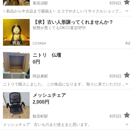
東高須駅
8月6日
✨新品から中古品まで蔵揃え✨ エコでやさしいリサイクルショップ中
新蔵です🍀 商品のご購入を希望の方や検討される方は ご連絡の方よろ
広島
広島市
東高須駅
オフィス用家具
【求】古い人形譲ってくれませんか？
しくお願い致します🙇 積み込み等の車を停めれるスペースはあります
状態が悪くてもOK🙆‍♀️査定0円‼️
🚗 積み込みのお手伝いも可...
Ad
COYASH
ニトリ 仏壇
0円
阿品東駅
8月6日
ニトリで購入しました。 この単品になります。 取りに来ていただける
方で、よろしくお願いします(^^)
広島
廿日市市
阿品東駅
オフィス用家具
メッシュチェア
2,000円
観音町駅
8月5日
メッシュチェア 古いものまだ使えると思います。
広島
広島市
観音町駅
オフィス用家具