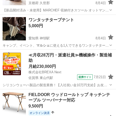
京都府 久世郡
8月4日
【新品開封済み・未使用】MARCHEF 収納付きスツール オットマン
ラウンド型 約28L ■スペック 商品名: MARCHEF 収納付きスツール オ
京都
久世郡
椅子
ワンタッチタープテント
ットマン カテゴリ: 椅子・スツール サイズ: W50cm x...
5,000円
愛知県 神領駅
8月4日
キャンプ、イベント、
マルシェ
に使える1人でできるワンタッチター
プ…
愛知
春日井市
神領駅
その他
≪月収28万円・派遣社員≫機械操作・製造補
助
月給230,000円
株式会社BREXA Next
7月21日
提携サイト
佐賀県 東山代駅
シリコンウェーハ製品の製造業務！【入社祝い金10万円支給】お友達
やカップルとの応募OK◎年間休日129日＆休出なしでプライベート充
佐賀
伊万里市
東山代駅
その他
FIELDOOR ウッドロールトップ キッチンテ
実♪業務はクリーンルームで快適作業◎自社正社員登用制度あり★1食
ーブル ツーバーナー対応
300円～の格安食堂あり！《佐...
9,500円
オンライン決済