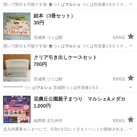
買いで割引も可能です😃 🏠つくば
マルシェ
つくば市吾妻1-5-3 トナリ
エ…
茨城
つくば市
つくば駅
おもちゃ
アンパンマン
絵本（3冊セット）
30円
茨城県 つくば駅
8月6日
買いで割引も可能です😃 🏠つくば
マルシェ
つくば市吾妻1-5-3 トナリ
エ…
茨城
つくば市
つくば駅
絵本
クリア引き出しケースセット
700円
茨城県 つくば駅
8月6日
************* つくば
マルシェ
茨城県つくば市吾妻1-5-3 …
茨城
つくば市
つくば駅
収納家具
花農丘公園親子まつり マルシェ&メダカ
1,000円
福岡県 北九州市
8月6日
北九州農事センターにて、8.9の土日にメダカイベントが開催されま
す。時間は15-２１時の午後からになります！ 空調の効いた室内でゆっ