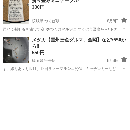
折り畳みミニテーブル
300円
茨城県 つくば駅
8月8日
買いで割引も可能です😃 🏠つくば
マルシェ
つくば市吾妻1-5-3 トナリ
エ…
茨城
つくば市
つくば駅
テーブル
メダカ【雲州三色ダルマ、金閣】など¥550か
ら‼️
550円
福岡県 宇美駅
8月8日
す、織りあぐり8/11、12日サマー
マルシェ
開催！キッチンカーなど出
店します。 …
福岡
糟屋郡
宇美駅
その他
ダルマ