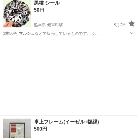
黒猫 シール
★就業先食堂利用可！日払い制度あり！《茨城県常陸大宮市》 人気の
50円
工場のお仕事 ◇コネクタ製造工...
熊本県 健軍町駅
8月7日
1枚50円
マルシェ
などで販売しているものです。 ⟡…
熊本
熊本市
健軍町駅
模型、プラモデル
黒猫
卓上フレーム(イーゼル+額縁)
500円