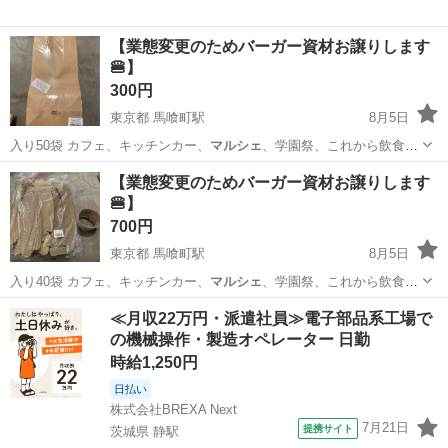
【業態変更のためバーガー資材お譲りします
🍔】
300円
東京都 馬喰町駅
8月5日
入り50袋 カフェ、キッチンカー、
マルシェ
、学園祭、これから飲食を
始める方にも…
東京
中央区
馬喰町駅
ラッピング用品
用紙
【業態変更のためバーガー資材お譲りします
🍔】
700円
東京都 馬喰町駅
8月5日
入り40袋 カフェ、キッチンカー、
マルシェ
、学園祭、これから飲食を
始める方にも…
東京
中央区
馬喰町駅
ラッピング用品
価格
≪月収22万円・派遣社員≫電子部品系工場で
の機械操作・製造オペレーター 日勤
時給1,250円
日払い
株式会社BREXA Next
7月21日
提携サイト
茨城県 静駅