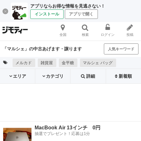
アプリならお得な情報を見逃さない！
インストール
アプリで開く
全国
検索
ログイン
投稿
「マルシェ」の中古あげます・譲ります
人気キーワード
メルカド
雑貨屋
金平糖
マルシェ バッグ
エリア
カテゴリ
詳細
新着順
MacBook Air 13インチ 0円
抽選でプレゼント！応募は1分