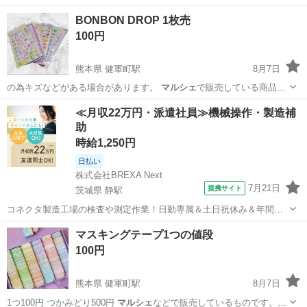
BONBON DROP 1枚売
100円
熊本県 健軍町駅
8月7日
の為キズなどがある場合があります。
マルシェ
で販売している商品で
す。 ▪▫❑⧉◻…
熊本
熊本市
健軍町駅
パズル
DROP
≪月収22万円・派遣社員≫機械操作・製造補
助
時給1,250円
日払い
株式会社BREXA Next
7月21日
提携サイト
茨城県 静駅
コネクタ製造工場の検査や測定作業！日勤専属＆土日祝休み＆年間休
日128日★クリーンルーム内作業★マイカー通勤OK＆無料駐車場あり
茨城
常陸大宮市
静駅
その他
マスキングテープ1つの値段
★就業先食堂利用可！日払い制度あり！《茨城県常陸大宮市》 人気の
100円
工場のお仕事 ◇コネクタ製造工...
熊本県 健軍町駅
8月7日
1つ100円 つかみどり500円
マルシェ
などで販売しているものです。