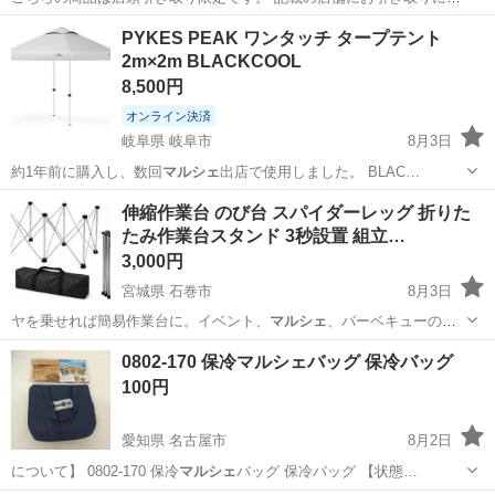
られる方のみご連絡をお願いいたします。 ◆ハンズクラフト宮崎新名
宮崎
宮崎市
その他
PYKES PEAK ワンタッチ タープテント
爪店 〒880-0124宮崎県宮崎市新名爪1438-2 現物確認歓迎！ ...
2m×2m BLACKCOOL
8,500円
オンライン決済
岐阜県 岐阜市
8月3日
約1年前に購入し、数回
マルシェ
出店で使用しました。 BLAC…
岐阜
岐阜市
その他
伸縮作業台 のび台 スパイダーレッグ 折りた
たみ作業台スタンド 3秒設置 組立…
3,000円
宮城県 石巻市
8月3日
ヤを乗せれば簡易作業台に。イベント、
マルシェ
、バーベキューの簡
易テーブルにも。べ…
宮城
石巻市
その他
0802-170 保冷マルシェバッグ 保冷バッグ
100円
愛知県 名古屋市
8月2日
について】 0802-170 保冷
マルシェ
バッグ 保冷バッグ 【状態…