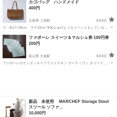
カゴバッグ ハンドメイド
400円
広島県 三原駅
8月4日
ズ：約17×30cm マチ10cm
マルシェ
のようなイベントをしている所
で、ハン…
広島
三原市
三原駅
バッグ
カゴ
ファボーレ スイーツ＆マルシェ券 100円券
200円
富山県 大泉駅
8月4日
ファボーレのケンタッキーフライドチキン サーティワン タリーズ た
い焼き工房士九 カルディコーヒーファーム GODIVA ジャーマンベー
富山
富山市
大泉駅
その他
カリー 藤岡園 にて使えます。 500円ごとに100円引き 1500円だと300
円引き...
新品 未使用 MARCHEF Storage Stool
スツール ソファ…
10,000円