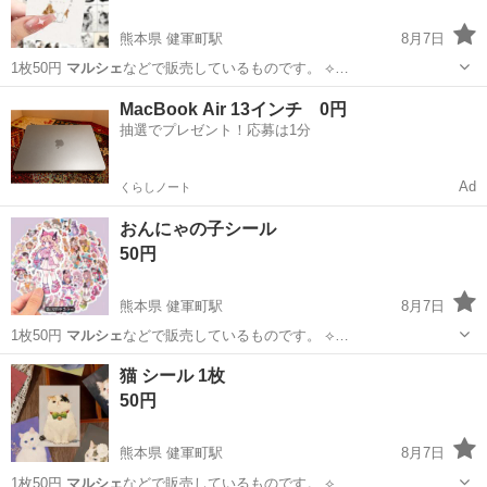
熊本県 健軍町駅
8月7日
1枚50円
マルシェ
などで販売しているものです。 ⟡…
熊本
熊本市
健軍町駅
ネイル
マルシェ
MacBook Air 13インチ 0円
抽選でプレゼント！応募は1分
Ad
くらしノート
おんにゃの子シール
50円
熊本県 健軍町駅
8月7日
1枚50円
マルシェ
などで販売しているものです。 ⟡…
熊本
熊本市
健軍町駅
バッグ
おん
猫 シール 1枚
50円
熊本県 健軍町駅
8月7日
1枚50円
マルシェ
などで販売しているものです。 ⟡…