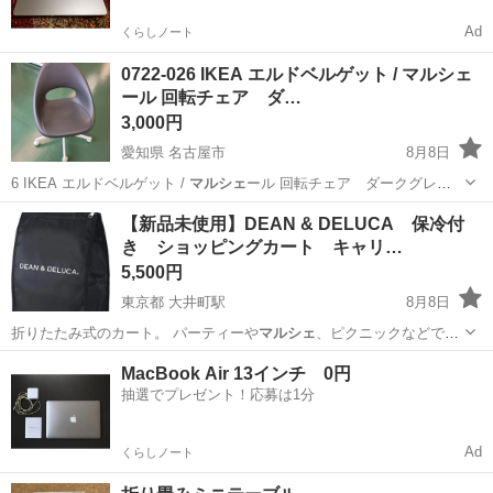
Ad
くらしノート
0722-026 IKEA エルドベルゲット / マルシェ
ール 回転チェア ダ…
3,000円
愛知県 名古屋市
8月8日
6 IKEA エルドベルゲット /
マルシェ
ール 回転チェア ダークグレー
…
愛知
名古屋市
オフィス用家具
エルドベルゲット
【新品未使用】DEAN & DELUCA 保冷付
き ショッピングカート キャリ…
5,500円
東京都 大井町駅
8月8日
折りたたみ式のカート。 パーティーや
マルシェ
、ピクニックなどで大
活躍のカートタイ…
東京
品川区
大井町駅
バッグ
ショッピングカート
MacBook Air 13インチ 0円
抽選でプレゼント！応募は1分
Ad
くらしノート