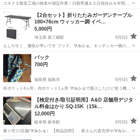
コネクタ製造工場の検査や測定作業！日勤専属＆土日祝休み＆年間休
日128日★クリーンルーム内作業★マイカー通勤OK＆無料駐車場あり
茨城
常陸大宮市
静駅
その他
【2台セット】折りたたみガーデンテーブル
★就業先食堂利用可！日払い制度あり！《茨城県常陸大宮市》 人気の
180×76cm ウィッカー調 イベ…
工場のお仕事 ◇コネクタ製造工...
5,000円
埼玉県 新三郷駅
8月5日
もしやすく、撤収が早いです フリマ、
マルシェ
、キッチンカー横のサ
ブテーブル、学校…
埼玉
三郷市
新三郷駅
テーブル
バック
700円
福島県 福島市
8月5日
外ポケット4ヵ所、内ポケット1ヵ所
マルシェ
で購入したけど使う機会
がなかったので…
福島
福島市
バッグ
マルシェ
【検定付き/取引証明用】A&D 店舗用デジタ
ル料金はかり SQ-15K（15k…
12,000円
岐阜県 岐阜駅
8月5日
量り売り/店舗/
マルシェ
） 【商品説明】… 家さんの直売所や
マルシ
ェ
、イベント販売用…
岐阜
岐阜市
岐阜駅
家電