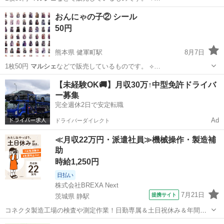
熊本
熊本市
健軍町駅
ノベルティグッズ
マルシェ
おんにゃの子② シール
50円
熊本県 健軍町駅
8月7日
1枚50円
マルシェ
などで販売しているものです。 ⟡…
熊本
熊本市
健軍町駅
ネイル
おん
【未経験OK🚚】月収30万↑中型免許ドライバ
ー募集
完全週休2日で安定転職
Ad
ドライバーダイレクト
≪月収22万円・派遣社員≫機械操作・製造補
助
時給1,250円
日払い
株式会社BREXA Next
7月21日
提携サイト
茨城県 静駅
コネクタ製造工場の検査や測定作業！日勤専属＆土日祝休み＆年間休
日128日★クリーンルーム内作業★マイカー通勤OK＆無料駐車場あり
茨城
常陸大宮市
静駅
その他