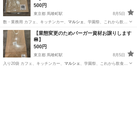
500円
東京都 馬喰町駅
8月5日
数・業務用 カフェ、キッチンカー、
マルシェ
、学園祭、これから飲食
を始める方にも…
東京
中央区
馬喰町駅
ラッピング用品
価格
【業態変更のためバーガー資材お譲りします
🍔】
500円
東京都 馬喰町駅
8月5日
入り20袋 カフェ、キッチンカー、
マルシェ
、学園祭、これから飲食を
始める方にも…
東京
中央区
馬喰町駅
ラッピング用品
紙袋