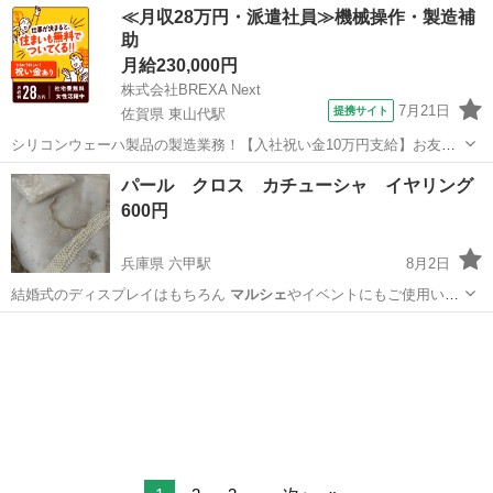
愛知
名古屋市
バッグ
マルシェ
≪月収28万円・派遣社員≫機械操作・製造補
助
月給230,000円
株式会社BREXA Next
7月21日
提携サイト
佐賀県 東山代駅
シリコンウェーハ製品の製造業務！【入社祝い金10万円支給】お友達
やカップルとの応募OK◎年間休日129日＆休出なしでプライベート充
佐賀
伊万里市
東山代駅
その他
パール クロス カチューシャ イヤリング
実♪業務はクリーンルームで快適作業◎自社正社員登用制度あり★1食
600円
300円～の格安食堂あり！《佐...
兵庫県 六甲駅
8月2日
結婚式のディスプレイはもちろん
マルシェ
やイベントにもご使用いた
だけます◎
兵庫
神戸市
六甲駅
アクセサリー
カチューシャ