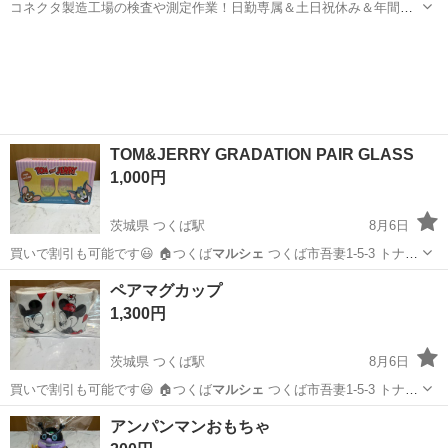
コネクタ製造工場の検査や測定作業！日勤専属＆土日祝休み＆年間休
日128日★クリーンルーム内作業★マイカー通勤OK＆無料駐車場あり
茨城
常陸大宮市
静駅
その他
★就業先食堂利用可！日払い制度あり！《茨城県常陸大宮市》 人気の
工場のお仕事 ◇コネクタ製造工...
TOM&JERRY GRADATION PAIR GLASS
1,000円
茨城県 つくば駅
8月6日
買いで割引も可能です😃 🏠つくば
マルシェ
つくば市吾妻1-5-3 トナリ
エ…
茨城
つくば市
つくば駅
食器
ペアマグカップ
1,300円
茨城県 つくば駅
8月6日
買いで割引も可能です😃 🏠つくば
マルシェ
つくば市吾妻1-5-3 トナリ
エ…
茨城
つくば市
つくば駅
食器
アンパンマンおもちゃ