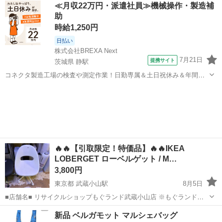
福岡
北九州市
その他
≪月収22万円・派遣社員≫機械操作・製造補
くり見ることができます😄 ご来店お待ちしております。14番のブース
助
にてお待ちしてます！
時給1,250円
日払い
株式会社BREXA Next
7月21日
提携サイト
茨城県 静駅
コネクタ製造工場の検査や測定作業！日勤専属＆土日祝休み＆年間休
日128日★クリーンルーム内作業★マイカー通勤OK＆無料駐車場あり
茨城
常陸大宮市
静駅
その他
★就業先食堂利用可！日払い制度あり！《茨城県常陸大宮市》 人気の
工場のお仕事 ◇コネクタ製造工...
🔥🔥【引取限定！特価品】🔥🔥IKEA
LOBERGET ローベルゲット / M…
3,800円
東京都 武蔵小山駅
8月5日
■店舗名■ リサイクルショップもぐランド武蔵小山店 ※もぐランドで
検索⭐ 実店舗にて創業10年以上！ 家電家具・生活用品がまとめて揃う
東京
品川区
武蔵小山駅
椅子
新品 ベルガモット マルシェバッグ
確かな販売実績で購入も安心✨ ⭕家電は全てクリーニング除菌洗浄済