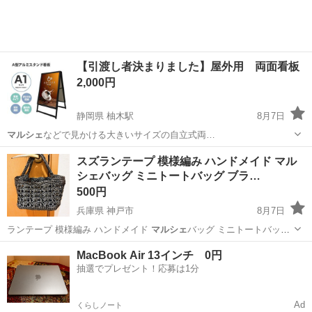
【引渡し者決まりました】屋外用 両面看板
2,000円
静岡県 柚木駅
8月7日
マルシェ
などで見かける大きいサイズの自立式両…
静岡
富士市
柚木駅
その他
スズランテープ 模様編み ハンドメイド マル
シェバッグ ミニトートバッグ ブラ…
500円
兵庫県 神戸市
8月7日
ランテープ 模様編み ハンドメイド
マルシェ
バッグ ミニトートバッグ
ブラック …
兵庫
神戸市
バッグ
MacBook Air 13インチ 0円
抽選でプレゼント！応募は1分
Ad
くらしノート