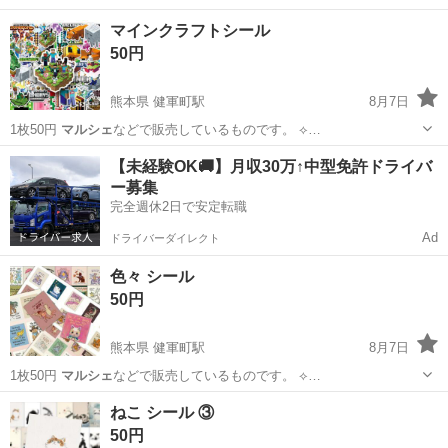
⟡…
熊本
熊本市
健軍町駅
パズル
マスキングテープ
マインクラフトシール
50円
熊本県 健軍町駅
8月7日
1枚50円
マルシェ
などで販売しているものです。 ⟡…
熊本
熊本市
健軍町駅
雑誌
マインクラフト
【未経験OK🚚】月収30万↑中型免許ドライバ
ー募集
完全週休2日で安定転職
Ad
ドライバーダイレクト
色々 シール
50円
熊本県 健軍町駅
8月7日
1枚50円
マルシェ
などで販売しているものです。 ⟡…
熊本
熊本市
健軍町駅
ポータブルゲーム
マルシェ
ねこ シール ③
50円