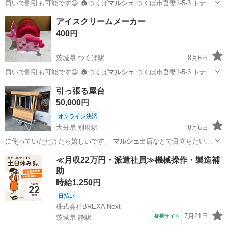
買いで割引も可能です😃 🏠つくば
マルシェ
つくば市吾妻1-5-3 トナリ
エ…
茨城
つくば市
つくば駅
キッズ用品
アイスクリームメーカー
400円
茨城県 つくば駅
8月6日
買いで割引も可能です😃 🏠つくば
マルシェ
つくば市吾妻1-5-3 トナリ
エ…
茨城
つくば市
つくば駅
キッチン家電
引っ張る屋台
50,000円
オンライン決済
大分県 別府駅
8月6日
に使っていただけたら嬉しいです。
マルシェ
出店などで目立ちたい方
にはピッタリ！…
大分
別府市
別府駅
その他
屋台
≪月収22万円・派遣社員≫機械操作・製造補
助
時給1,250円
日払い
株式会社BREXA Next
7月21日
提携サイト
茨城県 静駅