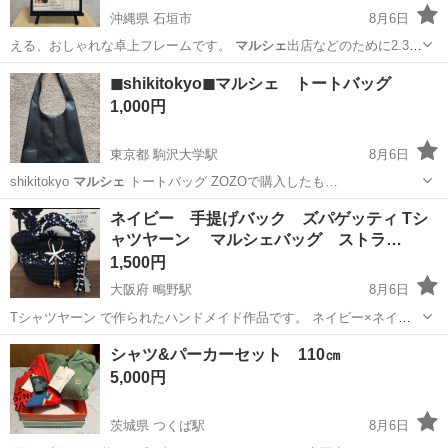
沖縄県 石垣市
8月6日
える、おしゃれな卓上フレームです。
マルシェ
出店などのために2.3回
使用しました…
沖縄
石垣市
インテリア雑貨/小物
イーゼル
◼︎shikitokyo◼︎マルシェ トートバッグ
1,000円
東京都 駒沢大学駅
8月6日
shikitokyo
マルシェ
トートバッグ ZOZOで購入したも…
東京
世田谷区
駒沢大学駅
バッグ
kyo
ネイビー 手提げバック ズパゲッティ Tシ
ャツヤーン マルシェバッグ ストラ…
1,500円
大阪府 鴫野駅
8月6日
Tシャツヤーン で作られたハンドメイド作品です。 ネイビー×ネイビ
ー系ボーダー柄で編まれています。 スパゲッティストラップ、ズパゲ
大阪
大阪市
鴫野駅
バッグ
ズパゲッティ
シャツ&パーカーセット 110㎝
ッティミニポーチもおつけします。 長財布、ポーチ等入るサイズにな
5,000円
ります！ しっかりした作りで...
茨城県 つくば駅
8月6日