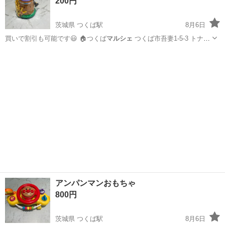
200円
茨城県 つくば駅
8月6日
買いで割引も可能です😃 🏠つくば
マルシェ
つくば市吾妻1-5-3 トナリ
エ…
茨城
つくば市
つくば駅
おもちゃ
アンパンマン
アンパンマンおもちゃ
800円
茨城県 つくば駅
8月6日