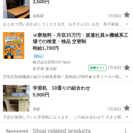
3,500円
福島駅
7月30日
まとめて問い合わせしてくださる方、お子さんがいる方、母子家庭の
方等、優先させていただきます。 その他にも投稿している物があるの
福島
福島市
福島駅
オフィス用家具
オフィス
≪寮無料・月収35万円・派遣社員≫機械系工
で是非確認してみてください。 バラでも可能です。 母子家庭でシフト
場での検査・検品 交替制
制の勤務でした。 基本的に...
時給1,700円
日払い
株式会社BREXA Next
7月10日
提携サイト
岩手県 釜石駅
空気圧制御機器の組立や検査業務！高時給1700円★大手メーカー勤
務！嬉しい寮費無料！ワンルーム寮完備★マイカー通勤OK＆工場敷地
岩手
釜石市
釜石駅
その他
学習机 10通りの組合わせ
内に無料駐車場あり★！《岩手県釜石市》 人気の工場のお仕事 ◇空気
5,000円
圧制御機器（シリンダ、バルブ...
泉駅
7月26日
子供が使用していた学習机になります。 この組み合わせで 大きさ横85
センチ 机までの高さ75.5センチ 本棚までの高さ115.5センチ 奥行き66
福島
いわき市
泉駅
オフィス用家具
シート
センチです。 説明書はあるのですが、LEDデスクライトが壊れてしま