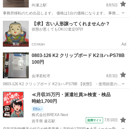
向瀬上駅
8月5日
事務所移転のため出品します。 価格は1台の価格になります。 事務机
（片袖）で高さ700横幅1000奥行700（写真）になります。同じサイズ
福島
伊達市
向瀬上駅
オフィス用家具
【求】古い人形譲ってくれませんか？
が6台あります。（2台決まりました残り4台） 鍵は2本あります。 経
状態が悪くてもOK🙆‍♀️査定0円‼️
年劣化はありますが...
Ad
COYASH
0803-126 K2 クリップボード K2ヨハ-PS78B
100円
会津若松市
8月3日
0803-126 K2 クリップボード K2ヨハ-PS78B 【状態】 ・使用頻度の少
ない美品です ・詳細は現地でご確認ください ・お値引きは出来かねま
福島
会津若松市
オフィス用家具
クリップボード
≪月収35万円・派遣社員≫検査・検品
すのでご了承願います ※中古品のため、状態についてはご...
時給1,700円
日払い
株式会社BREXA Next
7月10日
提携サイト
岩手県 釜石駅
空気圧制御機器の組立や検査業務！高時給1700円★大手メーカー勤