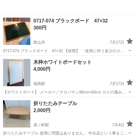
0717-074 ブラックボード 47×32
300円
郡山市
7月17日
0717-074 ブラックボード 47×32 【状態】 ・使用に伴う多少のス
レ、キズ、落としきれない汚れなどございます ・詳細は現地でご確認
福島
郡山市
オフィス用家具
ブラックボード
木枠ホワイトボードセット
ください ・お値引きは出来かねますのでご了承願います ※中古品の
4,000円
た...
福島駅
7月17日
【ホワイトボード】 メーカー／ナカバヤシ90cm×60cm カドの傷み・
板面の歪み少しあります 【イレーザー】 良く消える。汚れても洗剤で
福島
福島市
福島駅
オフィス用家具
折りたたみテーブル
洗って繰り返し使えます 【マーカー3本（黒・赤・青）】
2,000円
原ノ町駅
7月4日
折りたたみテーブル 使用に問題はありません。 中古品という事をご理