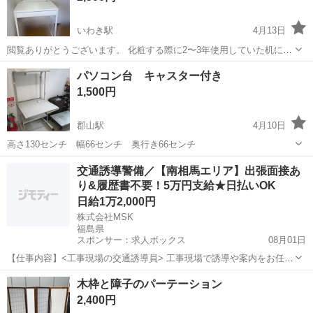
いわき駅
4月13日
閲覧ありがとうございます。 化粧する際に2〜3年使用していた机にな
ります。 使用した商品になりますので細かい傷があります。 引き出し
福島
いわき市
いわき駅
オフィス用家具
デスク
パソコン台 キャスター付き
あります。 受け渡しは、原則いわき市土日のみとなってとりますが、
1,500円
郡山〜大玉村、二本松、本...
郡山駅
4月10日
高さ130センチ 幅66センチ 奥行き66センチ
福島
郡山市
郡山駅
オフィス用家具
キャスター
交通誘導警備／【南相馬エリア】出張面接あ
り&履歴書不要！5万円支給★日払いOK
日給1万2,000円
株式会社MSK
福島県
スポンサー：求人ボックス
08月01日
【仕事内容】<工事現場の交通誘導員> 工事現場で誘導や案内をお任せ
します! 〈具体的な仕事内容〉 ・出入車両や周囲を利用する歩行者の
アルバイト・パート
木枠と障子のパーテーション
誘導 事故やトラブルを未然に防ぎ、歩行者と車両の安全を守ります!
2,400円
暑さ対策もバッチリ! 暑い夏でも...