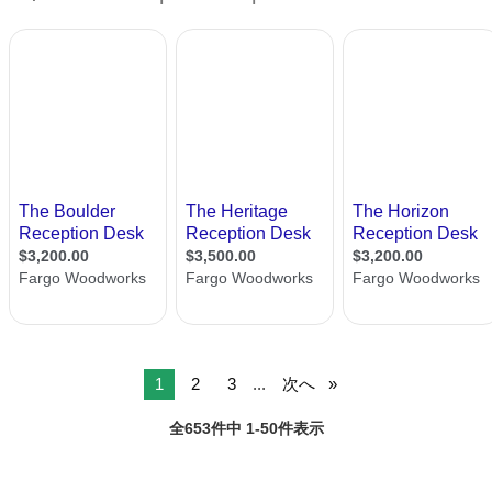
い、外して捨...
1
2
3
...
次へ
全653件中 1-50件表示