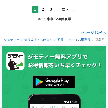
1
2
3
...
次へ
全653件中 1-50件表示
ページTOPへ
ジモティー
売ります・あげます
家具
オフィス用家具
福島県の