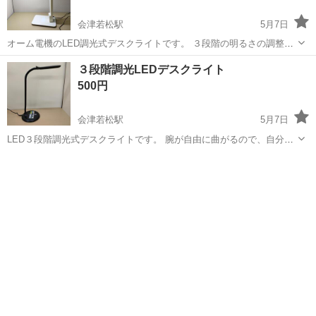
会津若松駅
5月7日
オーム電機のLED調光式デスクライトです。 ３段階の明るさの調整が
できます。 少し汚れや日焼けがありますが使用には全く問題ないと思
福島
会津若松市
会津若松駅
オフィス用家具
デスク
３段階調光LEDデスクライト
います。
500円
会津若松駅
5月7日
LED３段階調光式デスクライトです。 腕が自由に曲がるので、自分の
希望の場所に直接当てることができます。 LEDで調光ができますので
福島
会津若松市
会津若松駅
オフィス用家具
デスク
省エネになります。