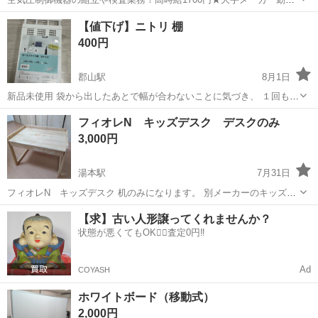
務！嬉しい寮費無料！ワンルーム寮完備★マイカー通勤OK＆工場敷地
岩手
釜石市
釜石駅
その他
【値下げ】ニトリ 棚
内に無料駐車場あり★！《岩手県釜石市》 人気の工場のお仕事 ◇空気
400円
圧制御機器（シリンダ、バルブ...
郡山駅
8月1日
新品未使用 袋から出したあとで幅が合わないことに気づき、 １回も使
用しておりません 工具不要でどんな場所にでも付けれます 幅やサイズ
福島
郡山市
郡山駅
オフィス用家具
ニトリ
フィオレN キッズデスク デスクのみ
などは写真に記載がありますので ご確認お願いいたします お値段交
3,000円
渉、お取引の場所や日時な...
湯本駅
7月31日
フィオレN キッズデスク 机のみになります。 別メーカーのキッズチ
ェアを出品しております。 同時に購入される場合500円値下げしま
福島
いわき市
湯本駅
オフィス用家具
【求】古い人形譲ってくれませんか？
す。 梱包等せず、そのままの状態でお渡しします。 状態をみてからの
状態が悪くてもOK🙆‍♀️査定0円‼️
購入でも大丈夫です。 ...
Ad
COYASH
ホワイトボード（移動式）
2,000円