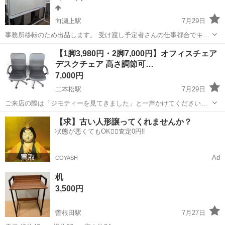
向瀬上駅
7月29日
事務所移転のため出品します。 受け渡し予定者さんの仕事都合でキャ
ンセルとなりましたので再度出品いたします。 ホワイトボードになり
福島
伊達市
向瀬上駅
オフィス用家具
マルハン
【1脚3,980円・2脚7,000円】オフィスチェア
ます。 サイズは横1800縦900高さ1750 両面無地ですが、片面は汚れて
デスクチェア 高さ調節可…
います。 除光液等...
7,000円
二本松駅
7月29日
ご来店の際は「ジモティーを見てきました」と一声かけてください★
＊＊ ＊ ＊＊ ＊ ＊＊ キャスター付きのオフィスチェアです。 背
福島
二本松市
二本松駅
オフィス用家具
キャスター
【求】古い人形譲ってくれませんか？
もたれと座面にクッション性があり、デスクワークや在宅ワーク、事
状態が悪くてもOK🙆‍♀️査定0円‼️
務所用にもおすすめです...
Ad
COYASH
机
3,500円
曽根田駅
7月27日