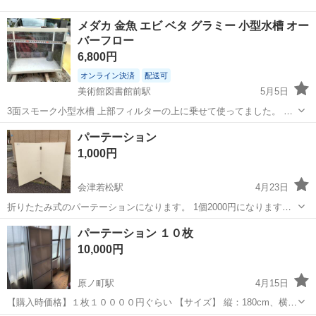
メダカ 金魚 エビ ベタ グラミー 小型水槽 オー
バーフロー
6,800円
オンライン決済
配送可
美術館図書館前駅
5月5日
3面スモーク小型水槽 上部フィルターの上に乗せて使ってました。 OF
加工して有ります 濾過機にも改造できます なんでもご相談下さい
福島
福島市
美術館図書館前駅
オフィス用家具
パーテーション
グラミー
1,000円
会津若松駅
4月23日
折りたたみ式のパーテーションになります。 1個2000円になります。
現在9個あります。 高さ約130cm、幅90cmの2枚の板の組合わせで
福島
会津若松市
会津若松駅
オフィス用家具
無料
パーテーション １０枚
す。 シールの跡や小さな傷はあります。 中古品ということをご理解頂
10,000円
ける方の購入をお...
原ノ町駅
4月15日
【購入時価格】１枚１００００円ぐらい 【サイズ】 縦：180cm、横：