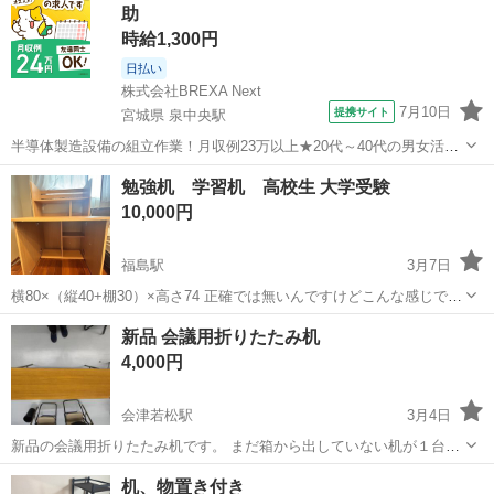
助
パーティション
時給1,300円
日払い
株式会社BREXA Next
7月10日
提携サイト
宮城県 泉中央駅
半導体製造設備の組立作業！月収例23万以上★20代～40代の男女活躍
中中！社会保険完備！送迎あり！◎マイカー通勤OK＆無料駐車場完
宮城
泉中央駅
その他
勉強机 学習机 高校生 大学受験
備！作業着無償貸与◎食堂利用可★《宮城県黒川郡大和町》 人気の工
10,000円
場のお仕事 ◇半導体製造設備...
福島駅
3月7日
横80×（縦40+棚30）×高さ74 正確では無いんですけどこんな感じです
ニトリで５、６年前に購入しました。こいつと一緒に勉強してきてま
福島
福島市
福島駅
オフィス用家具
メルカリ
新品 会議用折りたたみ机
だ受験落ちたことないです！これから使ってくれる人もそうなるとい
4,000円
いな メルカリにも...
会津若松駅
3月4日
新品の会議用折りたたみ机です。 まだ箱から出していない机が１台で
す。 箱は汚れていますが１度も出していないため未使用になります。
福島
会津若松市
会津若松駅
オフィス用家具
机、物置き付き
１枚目の写真は同じ型番の商品で使用中のものです。 幅150cm,奥行き