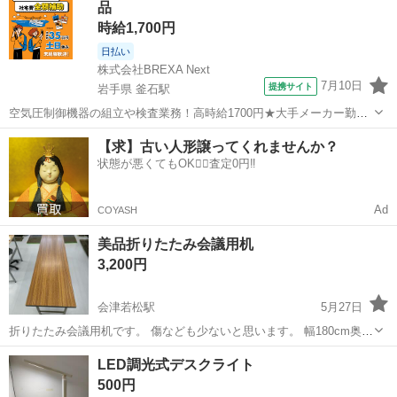
品
フィールの無い方はコメントを遠...
時給1,700円
日払い
株式会社BREXA Next
7月10日
提携サイト
岩手県 釜石駅
空気圧制御機器の組立や検査業務！高時給1700円★大手メーカー勤
務！嬉しい寮費無料！ワンルーム寮完備★マイカー通勤OK＆工場敷地
岩手
釜石市
釜石駅
その他
【求】古い人形譲ってくれませんか？
内に無料駐車場あり★！《岩手県釜石市》 人気の工場のお仕事 ◇空気
状態が悪くてもOK🙆‍♀️査定0円‼️
圧制御機器（シリンダ、バルブ...
Ad
COYASH
美品折りたたみ会議用机
3,200円
会津若松駅
5月27日
折りたたみ会議用机です。 傷なども少ないと思います。 幅180cm奥行
き45cm高さ70cmです。
福島
会津若松市
会津若松駅
オフィス用家具
LED調光式デスクライト
折りたたみ
500円