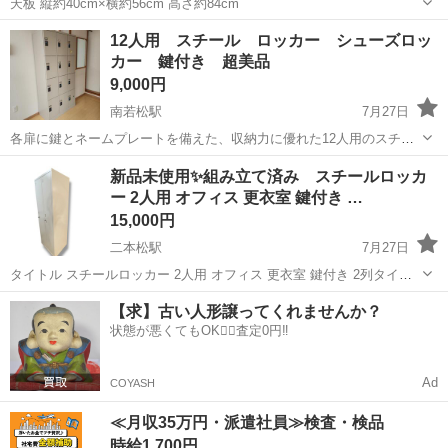
天板 縦約40cm×横約56cm 高さ約84cm
福島
福島市
曽根田駅
オフィス用家具
12人用 スチール ロッカー シューズロッ
カー 鍵付き 超美品
9,000円
南若松駅
7月27日
各扉に鍵とネームプレートを備えた、収納力に優れた12人用のスチー
ル製シューズロッカーです。 - 収納人数: 12人 - 材質: スチール - 仕様:
福島
会津若松市
南若松駅
オフィス用家具
新品未使用✨組み立て済み スチールロッカ
鍵付き、ネームプレート付き - 構造: 3列4段 画像の通り超美品で
ー 2人用 オフィス 更衣室 鍵付き …
す。...
15,000円
二本松駅
7月27日
タイトル スチールロッカー 2人用 オフィス 更衣室 鍵付き 2列タイプ
定価35000円！ 2人分の荷物をたっぷり収納できるスチールロッカーで
福島
二本松市
二本松駅
オフィス用家具
更衣室
【求】古い人形譲ってくれませんか？
す。 上段はカバンや帽子の収納に、中段はジャケットやコートを掛け
状態が悪くてもOK🙆‍♀️査定0円‼️
られ...
Ad
COYASH
≪月収35万円・派遣社員≫検査・検品
時給1,700円