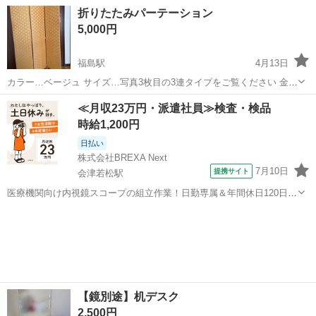
100cm、奥行き：4cm （大体です） 5枚 縦：151cm、横：190cm、
福島
南相馬市
原ノ町駅
オフィス用家具
奥行き
折りたたみパーテーション
奥行き：4cm （大体です） ５枚 【傷などの状態】とくに目立った傷
5,000円
はあ...
福島駅
4月13日
カラー…ベージュ サイズ…写真3枚目の3連タイプをご覧ください 金具
のサビもなく、きれいな状態です。 取りに来ていただける方にお願い
福島
福島市
福島駅
オフィス用家具
折りたたみ
≪月収23万円・派遣社員≫検査・検品
します。
時給1,200円
日払い
株式会社BREXA Next
7月10日
提携サイト
会津若松駅
医療機関向け内視鏡スコープの組立作業！日勤専属＆年間休日120日
★◎20代～40代の男女活躍中！送迎あり！マイカー通勤OK◎無料駐車
福島
会津若松市
会津若松駅
その他
場あり★日払いあり◎空調完備で快適作業！《福島県会津若松市》 人
気の工場のお仕事 ◇医療機...
【鏡別途】机デスク
2,500円