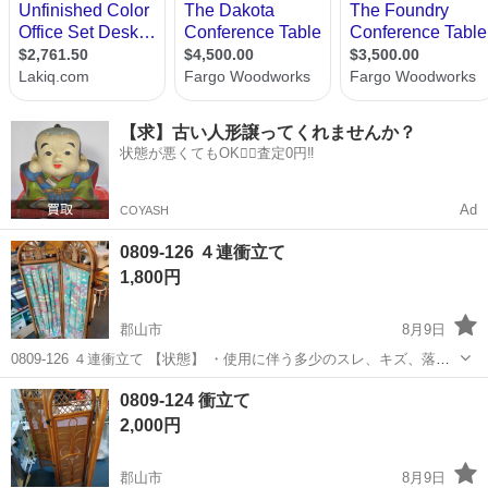
【求】古い人形譲ってくれませんか？
状態が悪くてもOK🙆‍♀️査定0円‼️
Ad
COYASH
0809-126 ４連衝立て
1,800円
郡山市
8月9日
0809-126 ４連衝立て 【状態】 ・使用に伴う多少のスレ、キズ、落と
しきれない汚れなどございます ・詳細は現地でご確認ください ・お値
福島
郡山市
オフィス用家具
衝立て
0809-124 衝立て
引きは出来かねますのでご了承願います ※中古品のため、状態につい
2,000円
て...
郡山市
8月9日