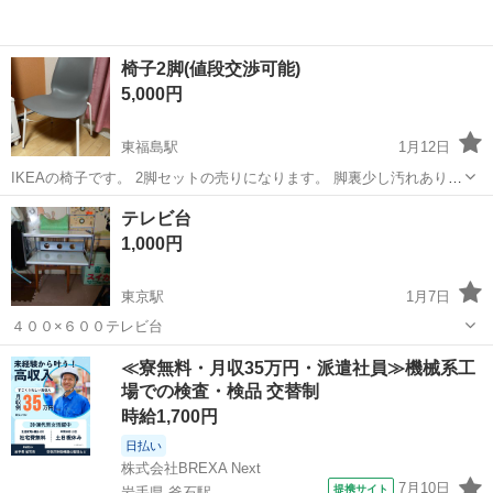
椅子2脚(値段交渉可能)
5,000円
東福島駅
1月12日
IKEAの椅子です。 2脚セットの売りになります。 脚裏少し汚れあり、
他は問題ございません。
福島
福島市
東福島駅
オフィス用家具
IKEA
テレビ台
1,000円
東京駅
1月7日
４００×６００テレビ台
福島
いわき市
東京駅
オフィス用家具
≪寮無料・月収35万円・派遣社員≫機械系工
場での検査・検品 交替制
時給1,700円
日払い
株式会社BREXA Next
7月10日
提携サイト
岩手県 釜石駅