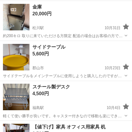
機会がありませんでした(汗)
福島
伊達市
伊達駅
オフィス用家具
ジュース
金庫
20,000円
松川駅
10月31日
約200キロ 取りに来ていただける方限定 配送の場合はお客様の方でご
負担ください。
福島
福島市
松川駅
オフィス用家具
サイドテーブル
5,600円
郡山市
10月23日
サイドテーブルをメインテーブルに使用しようと購入したのですが、
若干物足りなさを感じ売ることに決めました。 【購入時価格】10,000
福島
郡山市
オフィス用家具
サイドテーブル
スチール製デスク
円ぐらい 【カラー】イエロー 【生地・素材】ポリプロピレン 【サイ
4,500円
ズ】サイズは写真に記載し...
福島駅
10月4日
軽くて使い勝手が良いです。キャスター付きなので移動も楽にできま
すよ。 別出品のスチール製チェアとシェルフもあります。 まとめてお
福島
福島市
福島駅
オフィス用家具
デスク
【値下げ】家具 オフィス用家具 机
求め頂ければ、お値引きしますので、問い合わせ下さい。