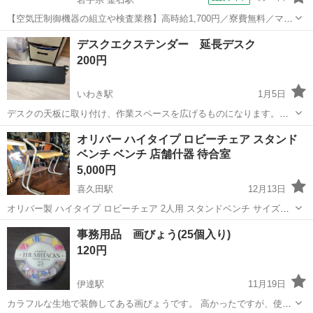
【空気圧制御機器の組立や検査業務】高時給1,700円／寮費無料／マイ
カー通勤OK＆工場敷地内に無料駐車場あり 人気の工場のお仕事 ◇空
岩手
釜石市
釜石駅
その他
デスクエクステンダー 延長デスク
気圧制御機器（シリンダ、バルブ等）の製造・組立、検査、梱包、入
200円
出荷業務◇ ＊大手メーカー...
いわき駅
1月5日
デスクの天板に取り付け、作業スペースを広げるものになります。折
りたたんでおくことも可能です。 以上よろしくお願いします
福島
いわき市
いわき駅
オフィス用家具
デスク
オリバー ハイタイプ ロビーチェア スタンド
ベンチ ベンチ 店舗什器 待合室
5,000円
喜久田駅
12月13日
オリバー製 ハイタイプ ロビーチェア 2人用 スタンドベンチ サイズ
(mm) 横幅1100 奥行430 高さ810 ※参考新品価格130,000円程度 多少
福島
郡山市
喜久田駅
オフィス用家具
ベンチ
事務用品 画びょう(25個入り)
の使用感はあります 現在在庫 同タイプ2脚
120円
伊達駅
11月19日
カラフルな生地で装飾してある画びょうです。 高かったですが、使う