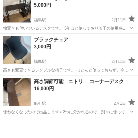
折りたたみ
5,000円
45cm,高さ70cm位...
福島駅
2月11日
物置きも付いているデスクです。 5年ほど使っており若干の使用感は
ございます。 写真を見て判断いただきたいです。
福島
福島市
福島駅
オフィス用家具
物置き
ブラックチェア
3,000円
福島駅
2月11日
高さも変更できるシンプルな椅子です。 ほとんど使っておらず、今年
中に引っ越す予定のため出品させていただきます。 車でご自宅までの
福島
福島市
福島駅
オフィス用家具
引き
高さ調節可能 ニトリ コーナーデスク
配送可能です🙇‍♂️
16,000円
船引駅
2月1日
使わなくなったので出品します⭐︎ 2つに分かれるので、別々に使って
も、反対側に付けて使っても！マット付きです♪ 反対側に付けると
福島
田村市
船引駅
オフィス用家具
デスク
240cmになります！