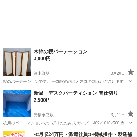
木枠の幌パーテーション
3,000円
笹木野駅
3月20日
幌のパーテーションです。 一部幌の汚れと木部の割れがございます。
開け閉めに問題ありません。 高さ150 一面の幅44
福島
福島市
笹木野駅
オフィス用家具
ありません
新品！デスクパーティション 間仕切り
2,500円
安積永盛駅
3月11日
机用のパーティションです 折りたたみ式 サイズ 409×1010×500 表面
はフェルトのような素材 定価は6000円ぐらいだったと思います！
福島
郡山市
安積永盛駅
オフィス用家具
≪月収24万円・派遣社員≫機械操作・製造補