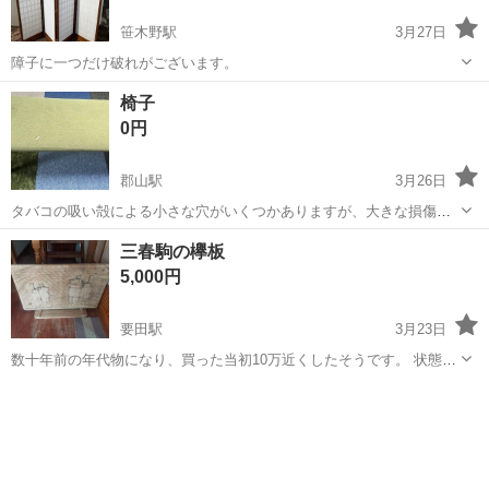
笹木野駅
3月27日
障子に一つだけ破れがございます。
福島
福島市
笹木野駅
オフィス用家具
障子
椅子
0円
郡山駅
3月26日
タバコの吸い殻による小さな穴がいくつかありますが、大きな損傷は
ありません。
福島
郡山市
郡山駅
オフィス用家具
吸い殻
三春駒の欅板
5,000円
要田駅
3月23日
数十年前の年代物になり、買った当初10万近くしたそうです。 状態も
良く、割れなどはないので良い品だと思います。 作った方の判も木彫
福島
田村郡
要田駅
オフィス用家具
木彫り
りしてあるので興味あればよろしくお願いいたします。