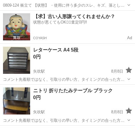
0809-124 衝立て 【状態】 ・使用に伴う多少のスレ、キズ、落としき
れない汚れなどございます ・詳細は現地でご確認ください ・お値引き
福島
郡山市
オフィス用家具
衝立て
【求】古い人形譲ってくれませんか？
は出来かねますのでご了承願います ※中古品のため、状態については
状態が悪くてもOK🙆‍♀️査定0円‼️
ご...
Ad
COYASH
レターケース A4 5段
0円
矢吹駅
8月8日
コメント先着順ではなく、引取りの早い方、タイミングの合った方か
らの先着順となります。 現在空き家の片付けをしており、出てきた使
福島
西白河郡
矢吹駅
オフィス用家具
ニトリ 折りたたみテーブル ブラック
えそうな品を出品しております。 他にも出品しますので、他の出品物
0円
もご確認ください。 【お品物...
矢吹駅
8月8日
コメント先着順ではなく、引取りの早い方、タイミングの合った方か
らの先着順となります。 現在空き家の片付けをしており、出てきた使
福島
西白河郡
矢吹駅
オフィス用家具
えそうな品を出品しております。 他にも出品しますので、他の出品物