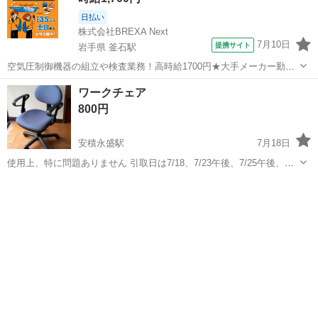
日払い
株式会社BREXA Next
7月10日
提携サイト
岩手県 釜石駅
空気圧制御機器の組立や検査業務！高時給1700円★大手メーカー勤
務！嬉しい寮費無料！ワンルーム寮完備★マイカー通勤OK＆工場敷地
岩手
釜石市
釜石駅
その他
ワークチェア
内に無料駐車場あり★！《岩手県釜石市》 人気の工場のお仕事 ◇空気
800円
圧制御機器（シリンダ、バルブ...
安積永盛駅
7月18日
使用上、特に問題ありません 引取日は7/18、7/23午後、7/25午後、
7/26のいずれかでお願いします！ ご連絡をいただく際に引取希望日も
福島
郡山市
安積永盛駅
オフィス用家具
お知らせください よろしくお願いします 上記の日程でしたら夜でも構
よろしくお願いします
いません