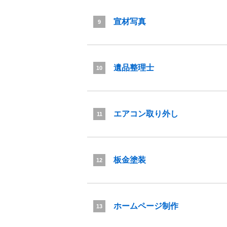
宣材写真
9
遺品整理士
10
エアコン取り外し
11
板金塗装
12
ホームページ制作
13