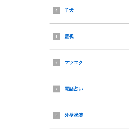
子犬
4
霊視
5
マツエク
6
電話占い
7
外壁塗装
8