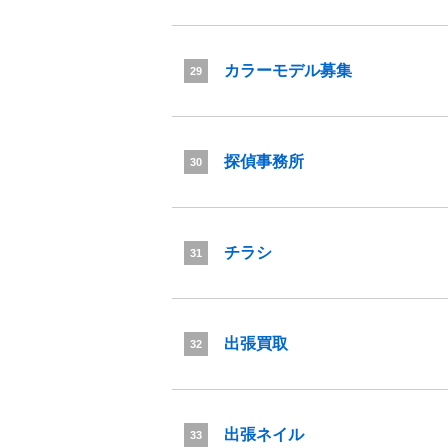
カラーモデル募集
29
探偵事務所
30
チラシ
31
出張買取
32
出張ネイル
33