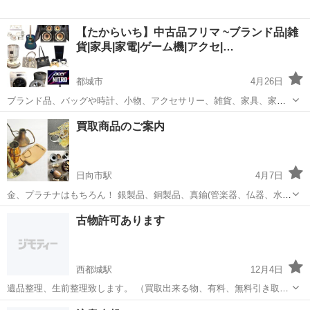
【たからいち】中古品フリマ ~ブランド品|雑
貨|家具|家電|ゲーム機|アクセ|…
都城市
4月26日
ブランド品、バッグや時計、小物、アクセサリー、雑貨、家具、家
電、ゲーム機など未使用品から中古品まで幅広い品物の取り扱いをし
宮崎
都城市
リサイクルショップ
買取商品のご案内
ております。 ●場所 宮崎県都城市高城町有水に当店倉庫がございま
す。 ご来店される際住所をお伝えし...
日向市駅
4月7日
金、プラチナはもちろん！ 銀製品、銅製品、真鍮(管楽器、仏器、水栓
金具等)製品の買取もやっています！ 壊れていても大丈夫です！ お気
宮崎
日向市
日向市駅
リサイクルショップ
買取
古物許可あります
軽にお問い合わせください。 ＊仕入れ等で休業の場合がありますの
で...
西都城駅
12月4日
遺品整理、生前整理致します。 （買取出来る物、有料、無料引き取り
等） わからない場合はお問い合わせ下さい。 その他に 解体、塗装、
宮崎
都城市
西都城駅
リサイクルショップ
古物