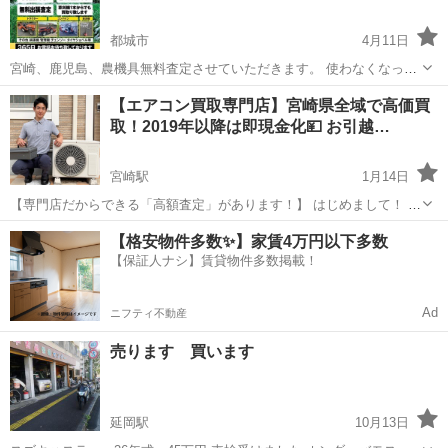
都城市
4月11日
宮崎、鹿児島、農機具無料査定させていただきます。 使わなくなっ
た、使えなくなった、何年も使ってないし倉庫で眠ってるけどエンジ
宮崎
都城市
リサイクルショップ
農機具
【エアコン買取専門店】宮崎県全域で高価買
ンかかるかな？ 一台しかないけど大丈夫かな？ 大丈夫です！！！ ど
取！2019年以降は即現金化💴 お引越…
んなに古くても、壊れていても、動...
宮崎駅
1月14日
【専門店だからできる「高額査定」があります！】 はじめまして！ 宮
崎県でエアコン買取・販売を行っている 「エアコン買取専門店 ひだふ
宮崎
宮崎市
宮崎駅
リサイクルショップ
買取
【格安物件多数✨】家賃4万円以下多数
く」です。 お引越しや買い替えでご不要になったエアコン、 リサイク
【保証人ナシ】賃貸物件多数掲載！
ルショップや便利屋さん...
Ad
ニフティ不動産
売ります 買います
延岡駅
10月13日