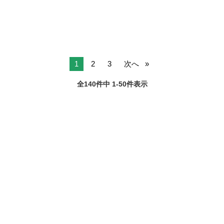
ク、参考書、...
1
2
3
次へ
全140件中 1-50件表示