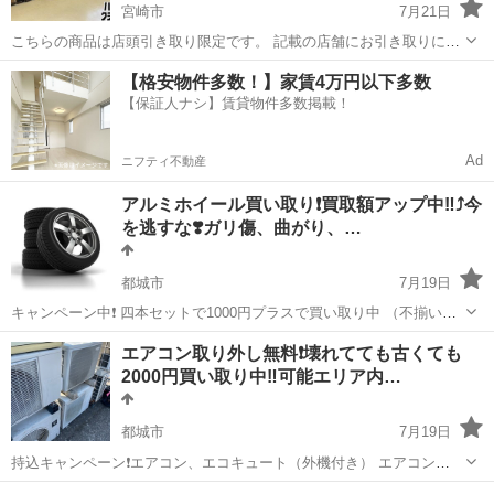
宮崎市
7月21日
こちらの商品は店頭引き取り限定です。 記載の店舗にお引き取りに来
られる方のみご連絡をお願いいたします。 ◆ハンズクラフト宮崎新名
宮崎
宮崎市
リサイクルショップ
ハンズクラフト
【格安物件多数！】家賃4万円以下多数
爪店 〒880-0124宮崎県宮崎市新名爪1438-2 現物確認歓迎！ ...
【保証人ナシ】賃貸物件多数掲載！
Ad
ニフティ不動産
アルミホイール買い取り❗️買取額アップ中‼️⤴️今
を逃すな❣️ガリ傷、曲がり、…
都城市
7月19日
キャンペーン中❗️ 四本セットで1000円プラスで買い取り中 （不揃いで
も大丈夫です） 曲がり、ガリ傷、錆び状態関係なく買い取り致しま
宮崎
都城市
リサイクルショップ
アルミホイール
エアコン取り外し無料❗️壊れてても古くても
す。 タイヤ付き無し関係ありませんタイヤがツルツルでも大丈夫で
2000円買い取り中‼️可能エリア内…
す。 純正、車外どちらも大...
都城市
7月19日
持込キャンペーン❗️エアコン、エコキュート（外機付き） エアコン
2500円〜エコキュート4000円〜買い取り中 壊れてても大丈夫です❗️ 全
宮崎
都城市
リサイクルショップ
無料