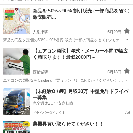
金属やブランド品はもちろん頑張って買い取らせて頂きます。 他にご
宮崎
宮崎市
宮崎駅
リサイクルショップ
新品を 50%～90% 割引販売 (一部商品を省く)
自宅に眠ってる物や壊れて捨てちゃおうかな？と思っている物ももし
激安販売…
かしたら！買い取れちゃうかも知れま...
大堂津駅
5月29日
新品の商品を定価の50%～90%割引販売 (一部の商品を省く) ジモティ
ーで出品している商品の 一部は、倉庫に保管 店舗については Google
宮崎
日南市
大堂津駅
リサイクルショップ
【エアコン買取】年式・メーカー不問で幅広
検索。ナビは 藤井利一 日南市 で 写真を参照して下さい。 一部
く買取ります！最低2000円～
の商品...
西都城駅
5月13日
エアコンの買取ならCawland（買うランド）におまかせください！ 年
式・メーカーを問わず幅広くお買取りしております。 どんな状態のエ
宮崎
都城市
西都城駅
リサイクルショップ
買取
【未経験OK🚚】月収30万↑中型免許ドライバ
アコンでもまずはお気軽にご相談ください！ 【買取価格】 買取価格は
ー募集
最低20...
完全週休2日で安定転職
Ad
ドライバーダイレクト
農機具買い取らせてください！！