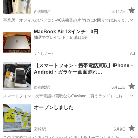
西都城駅
6月17日
事業所・オフィスのパソコンやOA機器の片付けにお困りではありませ
んか？ CawLand（買うランド）は法人・個人事業主さまからのご依頼
宮崎
都城市
西都城駅
リサイクルショップ
片付け
MacBook Air 13インチ 0円
にも対応しております。 ノートパソコン・デスクトップパソコン、コ
抽選でプレゼント！応募は1分
ード類、年式・メーカー...
Ad
くらしノート
【スマートフォン・携帯電話買取】iPhone・
Android・ガラケー画面割れ…
西都城駅
6月11日
スマートフォン・携帯電話の買取ならCawland（買うランド）におま
かせください！ iPhone・Android・ガラケー、年式・キャリアを問わ
宮崎
都城市
西都城駅
リサイクルショップ
買取
オープンしました
ず、ジャンク品をメインにお買取りしております。 「画面が割れてい
る、充電...
宮崎駅
6月9日
この度宮崎市日ノ出町にいくらや日ノ出町店をオープンしました。 貴