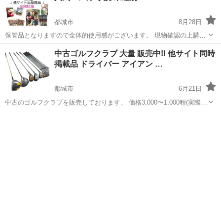
都城市
8月28日
保管品となりますので全体的使用感がございます。 現物確認の上購入
をご検討ください。 他サイトにて出品中の商品なども沢山ございま
宮崎
都城市
リサイクルショップ
中古ゴルフクラブ 大量 販売中‼︎ 他サイト同時
す。 是非一度お越しください。 ※出品中の商品は別料金となります。
掲載品 ドライバー アイアン …
高城倉庫にてお渡し。
都城市
6月21日
中古のゴルフクラブを販売しております。 価格3,000〜1,000程(実際に
お越し頂いた際お値段をお伝えします。) 他サイトにて同時掲載してお
宮崎
都城市
リサイクルショップ
りますので 在庫が切れてしまう場合がございます。 予めご了承くださ
い。 ●受け...