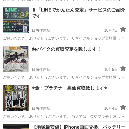
す。 以前より行っておりますiPhoneの画面交換、バッテリー交換です
宮崎
宮崎市
日向住吉駅
リサイクルショップ
📱「LINEでかんたん査定」サービスのご紹介
が、修理できる機種を拡大致しました！ iPhone7～iPhone12まで取り
です
バッテリー
揃え...
日向住吉駅
10月7日
ご覧いただき、ありがとうございます。 リサイクルショップ宮崎屋で
す。 ＼ LINEでかんたん査定 ／ ☆LINEでかんたん査定とは… お客
宮崎
宮崎市
日向住吉駅
リサイクルショップ
お客様
🏍バイクの買取査定を致します！
様が店舗へ来店されなくても、査定依頼をすることができるサービス
です！ 【 LIN...
日向住吉駅
10月5日
ご覧いただき、ありがとうございます。 リサイクルショップ宮崎屋
住吉店です。 当店では、バイクの買取査定を承っております！ ・バイ
宮崎
宮崎市
日向住吉駅
リサイクルショップ
買取
⭐️金・プラチナ 高価買取致します⭐️
クは持っているけど、長い間乗っていない… ・バイクを買い替えたい
けど、愛車がいくらになるの...
日向住吉駅
10月4日
ご覧いただき、ありがとうございます。 当店では、金やプラチナ製品
の買取も致します。 金・プラチナでしたら、壊れてしまった指輪やブ
宮崎
宮崎市
日向住吉駅
リサイクルショップ
買取
【地域最安値】iPhone画面交換、バッテリー
レスレット等のアクセサリーでも査定させていただきます！ 【 かん