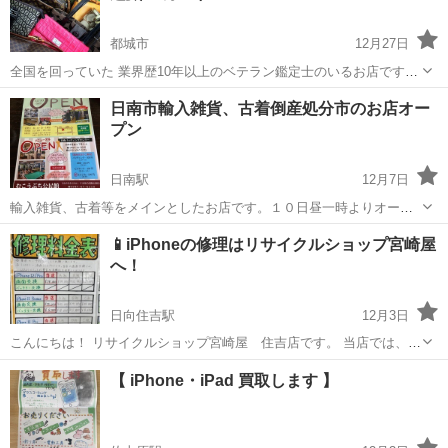
都城市
12月27日
全国を回っていた 業界歴10年以上のベテラン鑑定士のいるお店です。
他店で査定出来なかった商品も、 是非一度お問い合わせいただければ
宮崎
都城市
リサイクルショップ
トレカ
日南市輸入雑貨、古着倒産処分市のお店オー
と思います。 色々な品物を買取しております。
プン
日南駅
12月7日
輸入雑貨、古着等をメインとしたお店です。１０日昼一時よりオープ
ン
宮崎
日南市
日南駅
リサイクルショップ
古着
📱iPhoneの修理はリサイクルショップ宮崎屋
へ！
日向住吉駅
12月3日
こんにちは！ リサイクルショップ宮崎屋 住吉店です。 当店では、お
客様が使用されているiPhoneの修理のご依頼を承っております。 ※ご
宮崎
宮崎市
日向住吉駅
リサイクルショップ
【 iPhone・iPad 買取します 】
依頼をされる際は、お手数ですが事前のご予約をお願い致します。 ※
当店の画面交換では、...