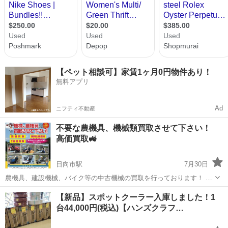
【ペット相談可】家賃1ヶ月0円物件あり！
無料アプリ
Ad
ニフティ不動産
不要な農機具、機械類買取させて下さい！
高価買取🚜
日向市駅
7月30日
農機具、建設機械、バイク等の中古機械の買取を行っております！ 出
張査定無料、即日現金買取、不動でも大丈夫です。 貿易ではなく自社
宮崎
日向市
日向市駅
リサイクルショップ
買取
【新品】スポットクーラー入庫しました！1
にて整備を行い国内で再販しますので高価買取いたします。九州一円
台44,000円(税込)【ハンズクラフ…
対応🚛 取扱品目(一部)...