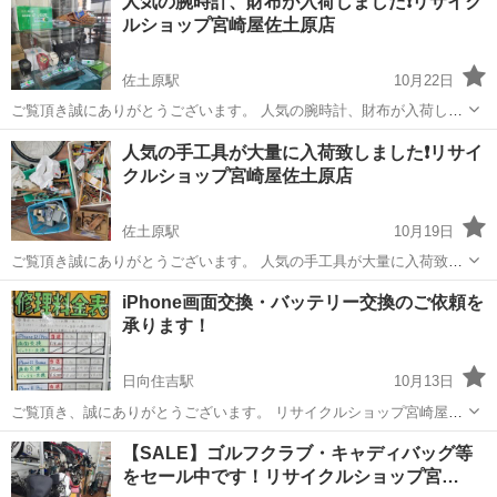
人気の腕時計、財布が入荷しました❗リサイク
ります！ ※「SALE対象外」シールが貼られた商品と、当ページの最
ルショップ宮崎屋佐土原店
後の項目...
佐土原駅
10月22日
ご覧頂き誠にありがとうございます。 人気の腕時計、財布が入荷しま
したので是非ともご来店ください。 リサイクルショップ宮崎屋佐土原
宮崎
宮崎市
佐土原駅
リサイクルショップ
人気の手工具が大量に入荷致しました❗リサイ
店 佐土原マクドナルド向かい
クルショップ宮崎屋佐土原店
佐土原駅
10月19日
ご覧頂き誠にありがとうございます。 人気の手工具が大量に入荷致し
ました！ 是非ともご来店ください。 リサイクルショップ宮崎屋 佐土
宮崎
宮崎市
佐土原駅
リサイクルショップ
iPhone画面交換・バッテリー交換のご依頼を
原店 佐土原マクドナルド向かい
承ります！
日向住吉駅
10月13日
ご覧頂き、誠にありがとうございます。 リサイクルショップ宮崎屋で
す。 当店では、iPhoneの画面交換・バッテリー交換のご依頼を承って
宮崎
宮崎市
日向住吉駅
リサイクルショップ
【SALE】ゴルフクラブ・キャディバッグ等
おります。 iPhone7～iPhone12までご依頼できますので、是非ともお
をセール中です！リサイクルショップ宮…
バッテリー
気軽...