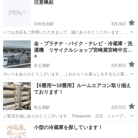
注意喚起
板金、左官、リフォーム等 ご相談ください。
日向住吉駅
8月26日
いつも当店をご利用いただきまして、誠にありがとうございます。 近
頃、当店がジモティーに投稿している写真と商品情報を用いて、当店
宮崎
宮崎市
日向住吉駅
リサイクルショップ
お客様
金・プラチナ・バイク・テレビ・冷蔵庫・洗
を下回る価格で販売中と謳い掲載しているサイト（以下、上記サイ
濯機 リサイクルショップ宮崎屋宮崎中古…
ト）を複数確認致しております。 ...
佐土原駅
6月30日
※いつもありがとうございます。 これから一人暮らしをするなど新生
活を始める人におすすめなのがリサイクルショップ宮崎屋です。 家
宮崎
宮崎市
佐土原駅
リサイクルショップ
買取
【6畳用〜18畳用】ルームエアコン取り揃え
電、小物家具在庫多数そろえております。県内でしたら配達（有償）
ております！
も行っております。 ...
佐土原駅
6月22日
ご覧頂き誠にありがとうございます。 Panasonic、日立、シャープ、
三菱等の6畳用〜18畳用までエアコンを取り揃えております！ 標準取
宮崎
宮崎市
佐土原駅
リサイクルショップ
料金
小型の冷蔵庫を探しています！
付工事料金込みでの金額になっておりますのでお気軽にご相談下さ
い。 また、年式やメーカー...