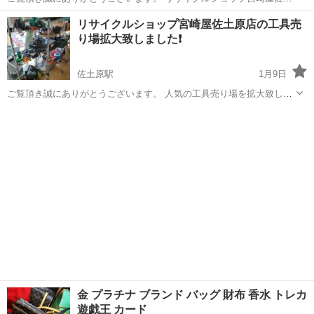
原店にてCD全品２００円で販売しております。 邦楽、洋楽、演歌、ア
宮崎
宮崎市
佐土原駅
リサイクルショップ
リサイクルショップ宮崎屋佐土原店の工具売
ニソン、ジャズ等、色々取り揃えておりますのでご来店お待ちしてお
り場拡大致しました❗
ります。 リサイクルショップ...
佐土原駅
1月9日
ご覧頂き誠にありがとうございます。 人気の工具売り場を拡大致しま
した。 是非ともご来店ください。 リサイクルショップ宮崎屋佐土原店
宮崎
宮崎市
佐土原駅
リサイクルショップ
佐土原マクドナルド向かい
金 プラチナ ブランド バッグ 財布 香水 トレカ
遊戯王 カード