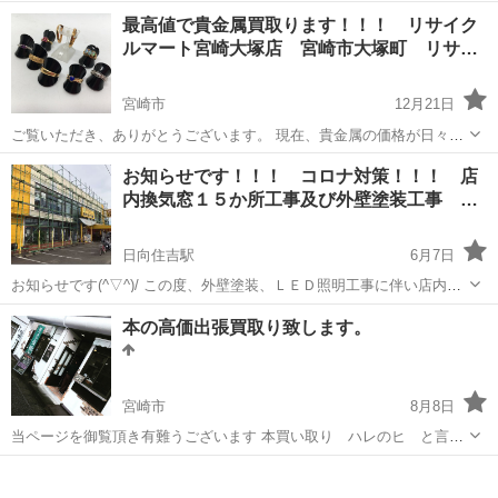
工具やドライバー、ノコギリなども大量に取り揃えております。 他に
宮崎
宮崎市
佐土原駅
リサイクルショップ
最高値で貴金属買取ります！！！ リサイク
も色々な工具を随時入荷していきますので是非、ご来店頂ければ幸い
ルマート宮崎大塚店 宮崎市大塚町 リサ…
です。 場所：佐土原マクドナルド...
宮崎市
12月21日
ご覧いただき、ありがとうございます。 現在、貴金属の価格が日々、
高騰しています。 お持ちの貴金属の価格を知りたい方！ 壊れてしまっ
宮崎
宮崎市
リサイクルショップ
お知らせです！！！ コロナ対策！！！ 店
ている貴金属をお持ちの方！ 売ろうか迷っている方！ などなど、気...
内換気窓１５か所工事及び外壁塗装工事 …
日向住吉駅
6月7日
お知らせです(^▽^)/ この度、外壁塗装、ＬＥＤ照明工事に伴い店内店
外リニューアルしておりますのでご迷惑をお掛けします。 当店はコロ
宮崎
宮崎市
日向住吉駅
リサイクルショップ
塗装工事
本の高価出張買取り致します。
ナ対策の一環として店内換気窓１５か所の工事も同時に進めていきま
すのでご安心して...
宮崎市
8月8日
当ページを御覧頂き有難うございます 本買い取り ハレのヒ と言い
ます☆ ご自宅にある読まない本など、処分する前に一度査定されてみ
宮崎
宮崎市
リサイクルショップ
出張買取
ませんか(^^) もちろん査定料は無料です(^^) 買取項目 マンガ、コミッ