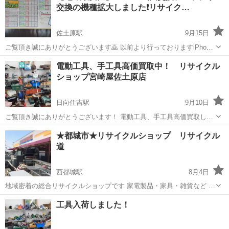
交換の機種拡大しました❗リサイク…
たんなLINE査定も行ってお...
佐土原駅
9月15日
ご覧頂き誠にありがとうございます🙇 以前より行っておりますiPhone
の画面交換、バッテリー交換ですが修理できる機種を拡大致しました❗
宮崎
宮崎市
佐土原駅
リサイクルショップ
バッテリー
電動工具、手工具高価買取中！ リサイクル
iPhone7～iPhone12迄取り揃えておりますので是非ともお気軽にお問
ショップ宮崎屋佐土原店
い合わせ...
日向住吉駅
9月10日
ご覧頂き誠にありがとうございます！ 電動工具、手工具高価買取して
おります☺️ ご自宅で眠っている工具がございましたら是非ともお問い
宮崎
宮崎市
日向住吉駅
リサイクルショップ
買取
★都城市★リサイクルショップ リサイクル
合わせください 場所:佐土原マクドナルド向かい
道
西都城駅
8月4日
地域密着の総合リサイクルショップです 家電製品・家具・雑貨など 幅
広いジャンルの商品取り扱っております 是非ご来店くださいませ！ パ
宮崎
都城市
西都城駅
リサイクルショップ
工具入荷しました！
ート、アルバイト スタッフ 大募集中 勤務時間 10:0...