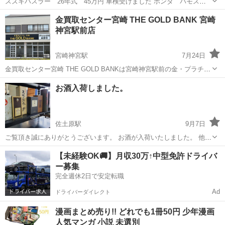
スズキハスラー 26年式 45万円 車検受けました ホンダ バモス
AT PS 車検9年10月 25万円 日産キューブ H24年式 黒 車検来年5
宮崎
延岡市
延岡駅
リサイクルショップ
金買取センター宮崎 THE GOLD BANK 宮崎
月 スズキ アルト23年式 AT AC PS PW ETC アルミホ...
神宮駅前店
宮崎神宮駅
7月24日
金買取センター宮崎 THE GOLD BANKは宮崎神宮駅前の金・プラチ
ナ・銀の貴金属専門の買取店です。お買取時はお客様の目の前で計量
宮崎
宮崎市
宮崎神宮駅
リサイクルショップ
買取
お酒入荷しました。
し、透明性の高い安心のお取引をお約束します。 THE GOLD BANK
宮崎神宮駅...
佐土原駅
9月7日
ご覧頂き誠にありがとうございます。 お酒が入荷いたしました。 他に
も続々入荷する予定なので是非お越しください。 ※未成年にはお売り
宮崎
宮崎市
佐土原駅
リサイクルショップ
【未経験OK🚚】月収30万↑中型免許ドライバ
できません。場合によっては年齢確認をさせて頂きますのでご理解と
ー募集
ご協力の程、よろし...
完全週休2日で安定転職
Ad
ドライバーダイレクト
漫画まとめ売り!! どれでも1冊50円 少年漫画
人気マンガ 小説 未選別