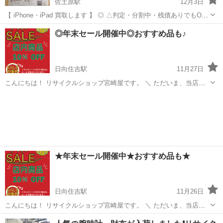
佐土原駅
12月3日
【 iPhone・iPad 買取します 】 ◎ △判定・分割中・残債ありでもOK
です！※1 ◎ ガラスコーティングも承ります。 「電源がつかない
宮崎
宮崎市
佐土原駅
リサイクルショップ
買取
◎年末セール開催中◎おすすめ品も♪
iPhoneでも買取してもらえるかな？」 「何年か前の機種だけど、いく
らで買...
日向住吉駅
11月27日
こんにちは！ リサイクルショップ宮崎屋です。 ＼ ただいま、当店で
は年末セールを開催中です ／ セール期間中、店内商品は10％OFFにな
宮崎
宮崎市
日向住吉駅
リサイクルショップ
ります！ ※「SALE対象外」シールが貼られた商品と、当ページの最
後の項...
★年末セール開催中★おすすめ品も★
日向住吉駅
11月26日
こんにちは！ リサイクルショップ宮崎屋です。 ＼ ただいま、当店で
は年末セールを開催中です ／ セール期間中、店内商品は10％OFFにな
宮崎
宮崎市
日向住吉駅
リサイクルショップ