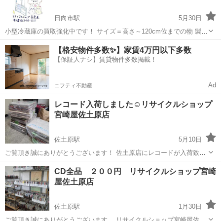
日向市駅
5月30日
小型冷蔵庫の買取強化中です！ サイズ＝高さ～120cm位までの物 製造
より～7年以内の物 故障や破損等がない物 ございましたら、無料で出
宮崎
日向市
日向市駅
リサイクルショップ
無料
【格安物件多数✨】家賃4万円以下多数
張見積り致します！ ＊商品の状態によっては、買取が出来ない...
【保証人ナシ】賃貸物件多数掲載！
Ad
ニフティ不動産
レコード入荷しました☺️リサイクルショップ
宮崎屋佐土原店
佐土原駅
5月10日
ご覧頂き誠にありがとうございます！ 佐土原店にレコードが入荷致し
ました☺️ その他、在庫もございますので是非ご来店ください！
宮崎
宮崎市
佐土原駅
リサイクルショップ
CD全品 ２００円 リサイクルショップ宮崎
屋佐土原店
佐土原駅
1月30日
ご覧頂き誠にありがとうございます。 リサイクルショップ宮崎屋佐土