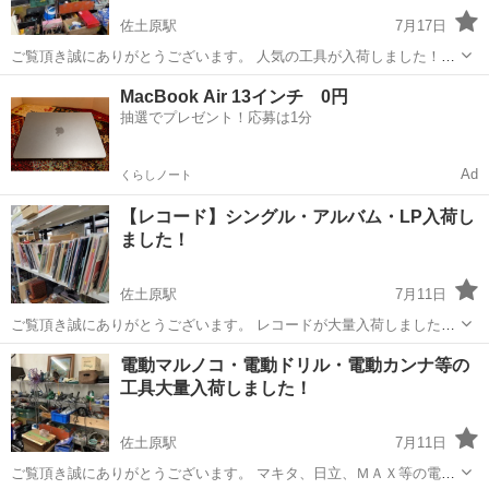
佐土原駅
7月17日
ご覧頂き誠にありがとうございます。 人気の工具が入荷しました！数
多く取り揃えておりますのでご来店お待ちしております！ 場所 佐土
宮崎
宮崎市
佐土原駅
リサイクルショップ
MacBook Air 13インチ 0円
原マクドナルド前 リサイクルショップ宮崎屋
抽選でプレゼント！応募は1分
Ad
くらしノート
【レコード】シングル・アルバム・LP入荷し
ました！
佐土原駅
7月11日
ご覧頂き誠にありがとうございます。 レコードが大量入荷しました！
邦楽、洋楽、映画音楽、クラシック等色々なジャンルを取り揃えてお
宮崎
宮崎市
佐土原駅
リサイクルショップ
電動マルノコ・電動ドリル・電動カンナ等の
ります。基本的に1点限りのものになりますのでお早めにご来店下さ
工具大量入荷しました！
い。 場所 佐土原マクドナルド前...
佐土原駅
7月11日
ご覧頂き誠にありがとうございます。 マキタ、日立、ＭＡＸ等の電動