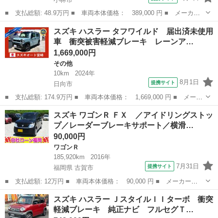
■ 支払総額: 48.9万円 ■ 車両本体価格： 389,000 円 ■ メーカー
名： スズキ ■ 車種名： アルト ■ グレード名： Ｌ 保証１２
宮崎
小林市
アルト
スズキ ハスラー タフワイルド 届出済未使用
ヵ月・走行無制限 ドライブレコーダー クリアランスソナー レー
車 衝突被害軽減ブレーキ レーンア…
ンアシスト ...
1,669,000円
その他
10km
2024年
8月1日
提携サイト
日向市
■ 支払総額: 174.9万円 ■ 車両本体価格： 1,669,000 円 ■ メーカ
ー名： スズキ ■ 車種名： ハスラー ■ グレード名： タフワイ
宮崎
日向市
その他
スズキ ワゴンＲ ＦＸ ／アイドリングストッ
ルド 届出済未使用車 衝突被害軽減ブレーキ レーンアシスト Ｌ
プ／レーダーブレーキサポート／横滑…
ＥＤライ...
90,000円
ワゴンＲ
185,920km
2016年
7月31日
提携サイト
福岡県 古賀市
■ 支払総額: 12万円 ■ 車両本体価格： 90,000 円 ■ メーカー
名： スズキ ■ 車種名： ワゴンＲ ■ グレード名： ＦＸ ／ア
福岡
古賀市
ワゴンＲ
スズキ ハスラー ＪスタイルＩＩターボ 衝突
イドリングストップ／レーダーブレーキサポート／横滑り防止装置／
軽減ブレーキ 純正ナビ フルセグＴ…
盗難防止／ＥＴＣ／...