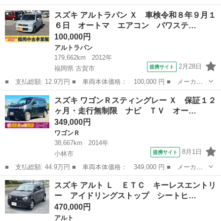
名： スズキ ■ 車種名： スペーシアカスタム ■ グレード名：
宮崎
小林市
その他
スズキ アルトラパン Ｘ 車検令和８年９月１
ＴＳ 保証１２ヵ月・走行無制限 ＥＴＣ バックカメラ 両側電動
６日 オートマ エアコン パワステ…
スライドドア...
100,000円
アルトラパン
179,662km
2012年
2月28日
提携サイト
福岡県 古賀市
■ 支払総額: 12.9万円 ■ 車両本体価格： 100,000 円 ■ メーカー
名： スズキ ■ 車種名： アルトラパン ■ グレード名： Ｘ 車
福岡
古賀市
アルトラパン
スズキ ワゴンＲスティングレー Ｘ 保証１２
検令和８年９月１６日 オートマ エアコン パワステ エアバッ
ヶ月・走行無制限 ナビ ＴＶ オー…
ク フォグ ア...
349,000円
ワゴンＲ
38,667km
2014年
8月1日
提携サイト
小林市
■ 支払総額: 44.9万円 ■ 車両本体価格： 349,000 円 ■ メーカー
名： スズキ ■ 車種名： ワゴンＲスティングレー ■ グレード
宮崎
小林市
ワゴンＲ
スズキ アルト Ｌ ＥＴＣ キーレスエントリ
名： Ｘ 保証１２ヶ月・走行無制限 ナビ ＴＶ オートライト
ー アイドリングストップ シートヒ…
ＨＩＤ スマー...
470,000円
アルト