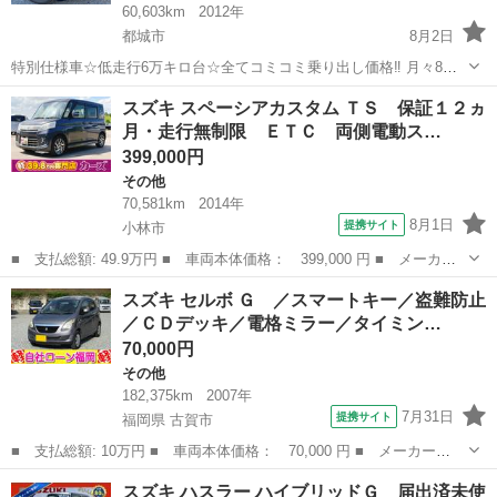
60,603km
2012年
都城市
8月2日
特別仕様車☆低走行6万キロ台☆全てコミコミ乗り出し価格‼️ 月々8千
円〜分割払い可‼️ 車検2年付き！！【名義変更代込み】☆スズキワゴン
宮崎
都城市
ワゴンＲ
スズキ スペーシアカスタム ＴＳ 保証１２ヵ
RスティングレーリミテッドⅡ☆SDナビ付き☆走行中DVD見れます☆
月・走行無制限 ＥＴＣ 両側電動ス…
プッシュスタート☆ド...
399,000円
その他
70,581km
2014年
8月1日
提携サイト
小林市
■ 支払総額: 49.9万円 ■ 車両本体価格： 399,000 円 ■ メーカー
名： スズキ ■ 車種名： スペーシアカスタム ■ グレード名：
宮崎
小林市
その他
スズキ セルボ Ｇ ／スマートキー／盗難防止
ＴＳ 保証１２ヵ月・走行無制限 ＥＴＣ 両側電動スライドドア
／ＣＤデッキ／電格ミラー／タイミン…
ナビ ＴＶ ...
70,000円
その他
182,375km
2007年
7月31日
提携サイト
福岡県 古賀市
■ 支払総額: 10万円 ■ 車両本体価格： 70,000 円 ■ メーカー
名： スズキ ■ 車種名： セルボ ■ グレード名： Ｇ ／スマー
福岡
古賀市
その他
スズキ ハスラー ハイブリッドＧ 届出済未使
トキー／盗難防止／ＣＤデッキ／電格ミラー／タイミングチェーン