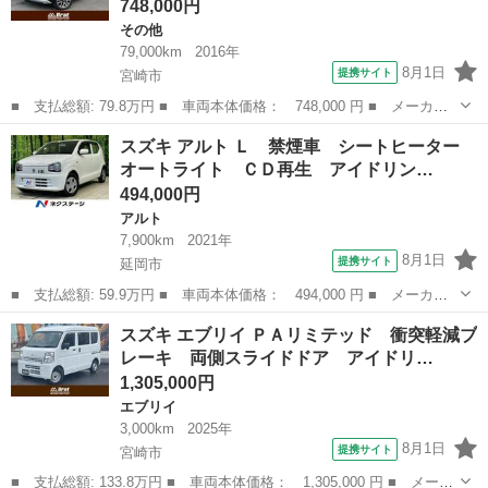
748,000円
その他
79,000km
2016年
8月1日
提携サイト
宮崎市
■ 支払総額: 79.8万円 ■ 車両本体価格： 748,000 円 ■ メーカー
名： スズキ ■ 車種名： ハスラー ■ グレード名： Ｊスタイル
宮崎
宮崎市
その他
スズキ アルト Ｌ 禁煙車 シートヒーター
ＩＩターボ 衝突軽減ブレーキ 純正ナビ フルセグＴＶ 全方位カ
オートライト ＣＤ再生 アイドリン…
メラ 純正１...
494,000円
アルト
7,900km
2021年
8月1日
提携サイト
延岡市
■ 支払総額: 59.9万円 ■ 車両本体価格： 494,000 円 ■ メーカー
名： スズキ ■ 車種名： アルト ■ グレード名： Ｌ 禁煙車
宮崎
延岡市
アルト
スズキ エブリイ ＰＡリミテッド 衝突軽減ブ
シートヒーター オートライト ＣＤ再生 アイドリングストップ
レーキ 両側スライドドア アイドリ…
１３インチホ...
1,305,000円
エブリイ
3,000km
2025年
8月1日
提携サイト
宮崎市
■ 支払総額: 133.8万円 ■ 車両本体価格： 1,305,000 円 ■ メーカ