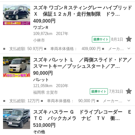
ー名： スズキ ■ 車種名： ワゴンＲ ■ グレード名： ＨＹＢＲ
宮崎
宮崎市
ワゴンＲ
スズキ ワゴンＲスティングレー ハイブリッド
ＩＤ ＦＸ ２型 ■ 排気量： 660cc ■ ドア枚数： 5D ■ ...
Ｘ 保証１２ヵ月・走行無制限 ドラ…
409,000円
ワゴンＲ
109,872km
2017年
8月1日
提携サイト
小林市
■ 支払総額: 50.9万円 ■ 車両本体価格： 409,000 円 ■ メーカー
名： スズキ ■ 車種名： ワゴンＲスティングレー ■ グレード
宮崎
小林市
ワゴンＲ
スズキ パレット Ｌ ／両側スライド・ドア／
名： ハイブリッドＸ 保証１２ヵ月・走行無制限 ドライブレコー
スマートキー／プッシュスタート／ア…
ダー ＥＴＣ ...
90,000円
パレット
121,059km
2010年
7月31日
提携サイト
福岡県 古賀市
■ 支払総額: 12万円 ■ 車両本体価格： 90,000 円 ■ メーカー
名： スズキ ■ 車種名： パレット ■ グレード名： Ｌ ／両側
福岡
古賀市
パレット
スズキ ハスラー Ｇ ドライブレコーダー Ｅ
スライド・ドア／スマートキー／プッシュスタート／アルミホイール
ＴＣ バックカメラ ナビ ＴＶ 衝…
／盗難防止／ＥＴＣ...
510,000円
その他