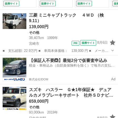
／盗難防止／電格ミ
ライト ＨＩＤ ス
Ｌ
提携サイト
提携サイト
提携サイト
提
ラー／タイミングチ
マートキー アイド
Ｂ
ェーン （検9.6）
リングストップ 電
ヒ
三菱 ミニキャブトラック ４ＷＤ （検
動格納ミラー ベン
イ
9.11）
チシート ＣＶＴ
ミ
139,000円
盗難防止システム
止
ＡＢＳ ＣＤ （車
診
その他
検整備付）
10
38,407km
1999年
8月6日
提携サイト
宮崎市
■ 支払総額: 22.9万円 ■ 車両本体価格： 139,000 円 ■ メーカー
名： 三菱 ■ 車種名： ミニキャブトラック ■ グレード名：
宮崎
宮崎市
その他
ミニキャブ
【保証人不要🙆】最短2分で仮審査申込み
４ＷＤ ■ 排気量： 660cc ■ ドア枚数： 2D ■ ミッション： ...
税金・車検込み（自賠責保険料を除く）で毎月の支払額
は一定の自社ローン🚗
Ad
株式会社IDOM
スズキ ハスラー Ｇ★1年保証★ デュア
ルカメラブレーキサポート 社外ＳＤナビ…
659,000円
その他
93,000km
2019年