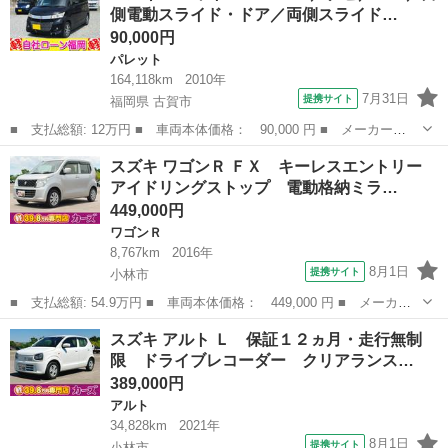
側電動スライド・ドア／両側スライド…
煙車 ド...
90,000円
パレット
164,118km
2010年
7月31日
提携サイト
福岡県 古賀市
■ 支払総額: 12万円 ■ 車両本体価格： 90,000 円 ■ メーカー
名： スズキ ■ 車種名： パレットＳＷ ■ グレード名： ＸＳ
福岡
古賀市
パレット
スズキ ワゴンＲ ＦＸ キーレスエントリー
／ナビ／ＴＶ／片側電動スライド・ドア／両側スライド・ドア／スマ
アイドリングストップ 電動格納ミラ…
ートキー／プッシュ...
449,000円
ワゴンＲ
8,767km
2016年
8月1日
提携サイト
小林市
■ 支払総額: 54.9万円 ■ 車両本体価格： 449,000 円 ■ メーカー
名： スズキ ■ 車種名： ワゴンＲ ■ グレード名： ＦＸ キー
宮崎
小林市
ワゴンＲ
スズキ アルト Ｌ 保証１２ヵ月・走行無制
レスエントリー アイドリングストップ 電動格納ミラー シートヒ
限 ドライブレコーダー クリアランス…
ーター ベン...
389,000円
アルト
34,828km
2021年
8月1日
提携サイト
小林市