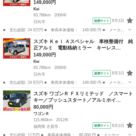
149,000円
Kei
93,786km
2006年
8月1日
提携サイト
日向市
■ 支払総額: 24.9万円 ■ 車両本体価格： 149,000 円 ■ メーカー
名： スズキ ■ 車種名： Ｋｅｉ ■ グレード名： Ａスペシャ
宮崎
日向市
Kei
ミラー
スズキ Ｋｅｉ Ａスペシャル 車検整備付 純
ル 車検整備付 純正アルミ 電動格納ミラー キーレス 衝突安全
正アルミ 電動格納ミラー キーレス…
ボディ ■ 排...
149,000円
Kei
93,786km
2006年
8月1日
提携サイト
日向市
■ 支払総額: 24.9万円 ■ 車両本体価格： 149,000 円 ■ メーカー
名： スズキ ■ 車種名： Ｋｅｉ ■ グレード名： Ａスペシャ
宮崎
日向市
Kei
ミラー
スズキ ワゴンＲ ＦＸリミテッド ／スマート
ル 車検整備付 純正アルミ 電動格納ミラー キーレス 衝突安全
キー／プッシュスタート／アルミホイ…
ボディ ■ 排...
80,000円
ワゴンＲ
115,860km
2012年
8月1日
提携サイト
福岡県 古賀市
■ 支払総額: 11万円 ■ 車両本体価格： 80,000 円 ■ メーカー