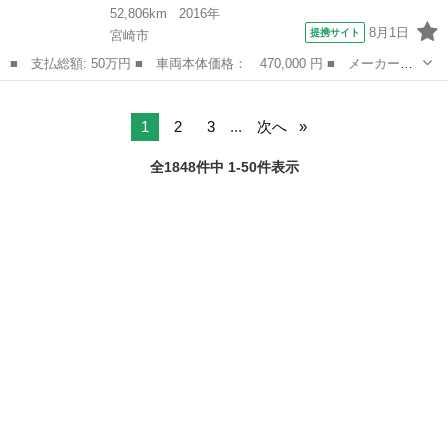
52,806km
2016年
8月1日
提携サイト
宮崎市
■ 支払総額: 50万円 ■ 車両本体価格： 470,000 円 ■ メーカー
名： スズキ ■ 車種名： アルト ■ グレード名： Ｌ ＥＴＣ
宮崎
宮崎市
アルト
キーレスエントリー アイドリングストップ シートヒーター ＣＶ
Ｔ 盗難防止シス...
1
2
3
...
次へ
全1848件中 1-50件表示