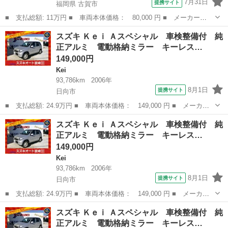
7月31日
提携サイト
福岡県 古賀市
■ 支払総額: 11万円 ■ 車両本体価格： 80,000 円 ■ メーカー
名： スズキ ■ 車種名： ワゴンＲ ■ グレード名： ＦＸ ／盗
福岡
古賀市
ワゴンＲ
スズキ Ｋｅｉ Ａスペシャル 車検整備付 純
難防止／キーレス／ＣＤデッキ／電格ミラー／タイミングチェーン
正アルミ 電動格納ミラー キーレス…
■ 排気量： 66...
149,000円
Kei
93,786km
2006年
8月1日
提携サイト
日向市
■ 支払総額: 24.9万円 ■ 車両本体価格： 149,000 円 ■ メーカー
名： スズキ ■ 車種名： Ｋｅｉ ■ グレード名： Ａスペシャ
宮崎
日向市
Kei
ミラー
スズキ Ｋｅｉ Ａスペシャル 車検整備付 純
ル 車検整備付 純正アルミ 電動格納ミラー キーレス 衝突安全
正アルミ 電動格納ミラー キーレス…
ボディ ■ 排...
149,000円
Kei
93,786km
2006年
8月1日
提携サイト
日向市
■ 支払総額: 24.9万円 ■ 車両本体価格： 149,000 円 ■ メーカー
名： スズキ ■ 車種名： Ｋｅｉ ■ グレード名： Ａスペシャ
宮崎
日向市
Kei
ミラー
スズキ Ｋｅｉ Ａスペシャル 車検整備付 純
ル 車検整備付 純正アルミ 電動格納ミラー キーレス 衝突安全
正アルミ 電動格納ミラー キーレス…
ボディ ■ 排...