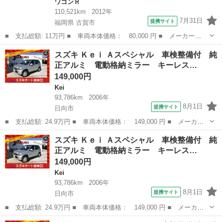
ワゴンＲ
110,521km
2012年
7月31日
提携サイト
福岡県 古賀市
■ 支払総額: 11万円 ■ 車両本体価格： 80,000 円 ■ メーカー
名： スズキ ■ 車種名： ワゴンＲスティングレー ■ グレード
福岡
古賀市
ワゴンＲ
スズキ Ｋｅｉ Ａスペシャル 車検整備付 純
名： リミテッドＩＩ ／ナビ／ＴＶ・ＤＶＤ再生／スマートキー／
正アルミ 電動格納ミラー キーレス…
プッシュスタート／ア...
149,000円
Kei
93,786km
2006年
8月1日
提携サイト
日向市
■ 支払総額: 24.9万円 ■ 車両本体価格： 149,000 円 ■ メーカー
名： スズキ ■ 車種名： Ｋｅｉ ■ グレード名： Ａスペシャ
宮崎
日向市
Kei
ミラー
スズキ Ｋｅｉ Ａスペシャル 車検整備付 純
ル 車検整備付 純正アルミ 電動格納ミラー キーレス 衝突安全
正アルミ 電動格納ミラー キーレス…
ボディ ■ 排...
149,000円
Kei
93,786km
2006年
8月1日
提携サイト
日向市
■ 支払総額: 24.9万円 ■ 車両本体価格： 149,000 円 ■ メーカー
名： スズキ ■ 車種名： Ｋｅｉ ■ グレード名： Ａスペシャ
宮崎
日向市
Kei
ミラー