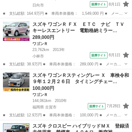
8月1日
提携サイト
日向市
■ 支払総額: 164.9万円 ■ 車両本体価格： 1,549,000 円 ■ メーカ
ー名： スズキ ■ 車種名： ワゴンＲカスタムＺ ■ グレード
宮崎
日向市
スズキ
スズキ ワゴンＲ ＦＸ ＥＴＣ ナビ ＴＶ
名： ハイブリッドＺＸ 届出済未使用車 １０キロ 衝突被害軽減
キーレスエントリー 電動格納ミラー…
ブレーキ ク...
289,000円
ワゴンＲ
23,762km
2013年
8月1日
提携サイト
小林市
■ 支払総額: 38.9万円 ■ 車両本体価格： 289,000 円 ■ メーカー
名： スズキ ■ 車種名： ワゴンＲ ■ グレード名： ＦＸ ＥＴ
宮崎
小林市
ワゴンＲ
スズキ ワゴンＲスティングレー Ｘ 車検令和
Ｃ ナビ ＴＶ キーレスエントリー 電動格納ミラー ベンチシー
９年１２月２６日 タイミングチェー…
ト ＣＶＴ ...
100,000円
ワゴンＲ
144,061km
2010年
7月28日
提携サイト
福岡県 古賀市
■ 支払総額: 12.9万円 ■ 車両本体価格： 100,000 円 ■ メーカー
名： スズキ ■ 車種名： ワゴンＲスティングレー ■ グレード
福岡
古賀市
ワゴンＲ
スズキ クロスビー ハイブリッドＭＸ 登録済
名： Ｘ 車検令和９年１２月２６日 タイミングチェーン プッシ