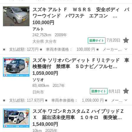
ー名： スズキ ■ 車種名： エブリイ ■ グレード名： ＰＡリミ
宮崎
宮崎市
エブリイ
スズキ アルト Ｆ ＷＳＲＳ 安全ボディ パ
テッド 衝突軽減ブレーキ 両側スライドドア アイドリングストッ
ワーウインド パワステ エアコン …
プ 純正...
100,000円
アルト
242,752km
2009年
7月20日
提携サイト
大分県 大分市
■ 支払総額: 12万円 ■ 車両本体価格： 100,000 円 ■ メーカー
名： スズキ ■ 車種名： アルト ■ グレード名： Ｆ ＷＳＲ
大分
大分市
アルト
スズキ ソリオバンディット Ｆリミテッド 車
Ｓ 安全ボディ パワーウインド パワステ エアコン タイミング
検整備付 禁煙車 ＳＤナビ／フルセ…
チェーン 車検令和...
1,059,000円
ソリオ
83,480km
2017年
8月1日
提携サイト
日向市
■ 支払総額: 117.9万円 ■ 車両本体価格： 1,059,000 円 ■ メーカ
ー名： スズキ ■ 車種名： ソリオバンディット ■ グレード
宮崎
日向市
ソリオ
スズキ ワゴンＲカスタムＺ ハイブリッドＺ
名： Ｆリミテッド 車検整備付 禁煙車 ＳＤナビ／フルセグＴＶ
Ｘ 届出済未使用車 １０キロ 衝突被…
／Ｂｌｕｅｔ...
1,549,000円
10km
2025年