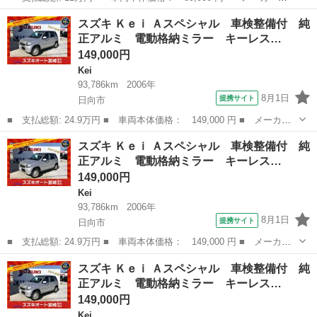
名： スズキ ■ 車種名： ワゴンＲ ■ グレード名： ＦＸリミテ
福岡
古賀市
ワゴンＲ
スズキ Ｋｅｉ Ａスペシャル 車検整備付 純
ッド ／スマートキー／プッシュスタート／アルミホイール／盗難防
正アルミ 電動格納ミラー キーレス…
止／ＣＤデッキ／ウ...
149,000円
Kei
93,786km
2006年
8月1日
提携サイト
日向市
■ 支払総額: 24.9万円 ■ 車両本体価格： 149,000 円 ■ メーカー
名： スズキ ■ 車種名： Ｋｅｉ ■ グレード名： Ａスペシャ
宮崎
日向市
Kei
ミラー
スズキ Ｋｅｉ Ａスペシャル 車検整備付 純
ル 車検整備付 純正アルミ 電動格納ミラー キーレス 衝突安全
正アルミ 電動格納ミラー キーレス…
ボディ ■ 排...
149,000円
Kei
93,786km
2006年
8月1日
提携サイト
日向市
■ 支払総額: 24.9万円 ■ 車両本体価格： 149,000 円 ■ メーカー
名： スズキ ■ 車種名： Ｋｅｉ ■ グレード名： Ａスペシャ
宮崎
日向市
Kei
ミラー
スズキ Ｋｅｉ Ａスペシャル 車検整備付 純
ル 車検整備付 純正アルミ 電動格納ミラー キーレス 衝突安全
正アルミ 電動格納ミラー キーレス…
ボディ ■ 排...
149,000円
Kei