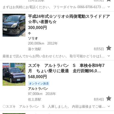
日向住吉駅
8月5日
まずはお気軽にお電話ください。 フリーダイヤル 0066-9706-6173 ★
ラインID:@443feups★ https://lin.ee/JPpMU2h ■当社グループ在庫情
宮崎
宮崎市
日向住吉駅
その他
ハスラー
平成24年式☆ソリオ☆両側電動スライドドア
報■ htt...
☆早い者勝ち☆
300,000円
ソリオ
200,000km
2012年
蓮ケ池駅
8月5日
最後まで読んでからお問い合わせください。 取引可能かどうかは1週
間以内に現車確認される方だけ聞いてください。 多忙な為、購入する
宮崎
宮崎市
蓮ケ池駅
ソリオ
エンジン
スズキ アルトラパン S 車検令和9年7
気がないと判断した方には、返信しません。ご了承下さい。 基本的に
月 ちょい乗りに最適 走行距離96,0…
は現状販売ですが、売って終わり...
548,000円
オンライン決済
アルトラパン
97,000km
2016年
佐土原駅
8月4日
〇スズキ アルトラパン S 入庫しました。 内容は最後までご確認
宜しくお願い致します。 あくまでも中古車となります。 ○初年度登録
宮崎
宮崎市
佐土原駅
アルトラパン
走行距離