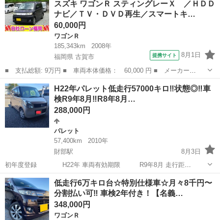
スズキ ワゴンＲ スティングレーＸ ／ＨＤＤ
平成 28 年 ( 2016年) ○日産 ノートeパワー X(HE12) ...
ナビ／ＴＶ・ＤＶＤ再生／スマートキ…
60,000円
ワゴンＲ
185,343km
2008年
8月1日
提携サイト
福岡県 古賀市
■ 支払総額: 9万円 ■ 車両本体価格： 60,000 円 ■ メーカー
名： スズキ ■ 車種名： ワゴンＲ ■ グレード名： スティング
福岡
古賀市
ワゴンＲ
H22年パレット低走行57000キロ‼️状態◎‼️車
レーＸ ／ＨＤＤナビ／ＴＶ・ＤＶＤ再生／スマートキー／アルミホ
検R9年8月‼️R8年8月…
イール／ＨＩＤライト...
288,000円
パレット
57,400km
2010年
財部駅
8月3日
初年度登録 H22年 車両有効期限 R9年8月 走行距
離 57400キロ フルセグナビ・バックカメラ・スマート
宮崎
都城市
財部駅
パレット
低走行6万キロ台☆特別仕様車☆月々8千円〜
キー 両方パワースライドドアではありませんが半ドアの時は自動で閉
分割払い可‼️ 車検2年付き！【名義…
まるイージークローザー付き。...
348,000円
ワゴンＲ