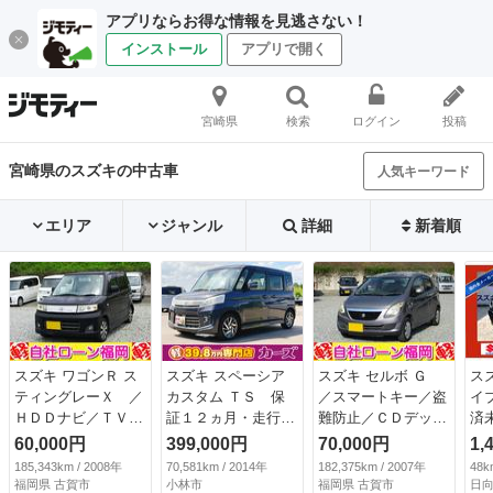
アプリならお得な情報を見逃さない！
インストール
アプリで開く
宮崎県
検索
ログイン
投稿
宮崎県のスズキの中古車
人気キーワード
エリア
ジャンル
詳細
新着順
スズキ ワゴンＲ ス
スズキ スペーシア
スズキ セルボ Ｇ
ス
ティングレーＸ ／
カスタム ＴＳ 保
／スマートキー／盗
イ
ＨＤＤナビ／ＴＶ・
証１２ヵ月・走行無
難防止／ＣＤデッキ
済
ＤＶＤ再生／スマー
制限 ＥＴＣ 両側
／電格ミラー／タイ
害
60,000円
399,000円
70,000円
1,
トキー／アルミホイ
電動スライドドア
ミングチェーン
リ
185,343km / 2008年
70,581km / 2014年
182,375km / 2007年
48k
ール／ＨＩＤライト
ナビ ＴＶ オート
（検10.4）
全
福岡県 古賀市
小林市
福岡県 古賀市
日