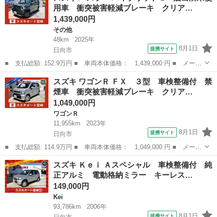
用車 衝突被害軽減ブレーキ クリア…
■ 排気量： 66...
1,439,000円
その他
48km
2025年
8月1日
提携サイト
日向市
■ 支払総額: 152.9万円 ■ 車両本体価格： 1,439,000 円 ■ メーカ
ー名： スズキ ■ 車種名： ハスラー ■ グレード名： ハイブリ
宮崎
日向市
その他
スズキ ワゴンＲ ＦＸ ３型 車検整備付 禁
ッドＧ 届出済未使用車 衝突被害軽減ブレーキ クリアランスソナ
煙車 衝突被害軽減ブレーキ クリア…
ー 全車...
1,049,000円
ワゴンＲ
11,955km
2023年
8月1日
提携サイト
日向市
■ 支払総額: 114.9万円 ■ 車両本体価格： 1,049,000 円 ■ メーカ
ー名： スズキ ■ 車種名： ワゴンＲ ■ グレード名： ＦＸ ３
宮崎
日向市
ワゴンＲ
スズキ Ｋｅｉ Ａスペシャル 車検整備付 純
型 車検整備付 禁煙車 衝突被害軽減ブレーキ クリアランスソナ
正アルミ 電動格納ミラー キーレス…
ー レー...
149,000円
Kei
93,786km
2006年
8月1日
提携サイト