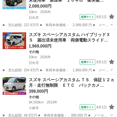
未使用車 禁煙車 １０キロ 衝突被…
ュスタート オ...
2,089,000円
10km
2026年
8月1日
提携サイト
日向市
■ 支払総額: 222.9万円 ■ 車両本体価格： 2,089,000 円 ■ メーカ
ー名： スズキ ■ 車種名： クロスビー ■ グレード名： ハイブ
宮崎
日向市
スズキ
スズキ スペーシアカスタム ハイブリッドＸ
リッドＭＸ 登録済未使用車 禁煙車 １０キロ 衝突被害軽減ブレ
Ｓ 届出済未使用車 両側電動スライド…
ーキ レ...
1,969,000円
その他
10km
2026年
8月1日
提携サイト
日向市
■ 支払総額: 204.9万円 ■ 車両本体価格： 1,969,000 円 ■ メーカ
ー名： スズキ ■ 車種名： スペーシアカスタム ■ グレード
宮崎
日向市
その他
スズキ スペーシアカスタム ＴＳ 保証１２ヵ
名： ハイブリッドＸＳ 届出済未使用車 両側電動スライドドア
月・走行無制限 ＥＴＣ バックカメ…
ＬＥＤヘッド...
399,000円
その他
94,550km
2013年
8月1日
提携サイト
小林市
■ 支払総額: 49.9万円 ■ 車両本体価格： 399,000 円 ■ メーカー