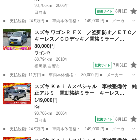
93,786km
2006年
8月1日
提携サイト
日向市
■ 支払総額: 24.9万円 ■ 車両本体価格： 149,000 円 ■ メーカー
名： スズキ ■ 車種名： Ｋｅｉ ■ グレード名： Ａスペシャ
宮崎
日向市
Kei
ミラー
スズキ ワゴンＲ ＦＸ ／盗難防止／ＥＴＣ／
ル 車検整備付 純正アルミ 電動格納ミラー キーレス 衝突安全
キーレス／ＣＤデッキ／電格ミラー／…
ボディ ■ 排...
80,000円
ワゴンＲ
88,794km
2010年
7月31日
提携サイト
福岡県 古賀市
■ 支払総額: 11万円 ■ 車両本体価格： 80,000 円 ■ メーカー
名： スズキ ■ 車種名： ワゴンＲ ■ グレード名： ＦＸ ／盗
福岡
古賀市
ワゴンＲ
スズキ Ｋｅｉ Ａスペシャル 車検整備付 純
難防止／ＥＴＣ／キーレス／ＣＤデッキ／電格ミラー／タイミングチ
正アルミ 電動格納ミラー キーレス…
ェーン ■ 排気量...
149,000円
Kei
93,786km
2006年
8月1日
提携サイト
日向市
■ 支払総額: 24.9万円 ■ 車両本体価格： 149,000 円 ■ メーカー
名： スズキ ■ 車種名： Ｋｅｉ ■ グレード名： Ａスペシャ
宮崎
日向市
Kei
ミラー