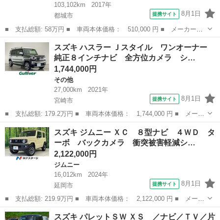
103,102km
2017年
8月1日
提携サイト
都城市
■ 支払総額: 58万円 ■ 車両本体価格： 510,000 円 ■ メーカー
名： スズキ ■ 車種名： ハスラー ■ グレード名： Ｇ ドライ
宮崎
都城市
その他
スズキ ハスラー Ｊスタイル ワンオーナー
ブレコーダー ＥＴＣ バックカメラ ナビ ＴＶ 衝突被害軽減シ
純正８インチナビ 全方位カメラ シ…
ステム オートラ...
1,744,000円
その他
27,000km
2021年
8月1日
提携サイト
宮崎市
■ 支払総額: 179.2万円 ■ 車両本体価格： 1,744,000 円 ■ メーカ
ー名： スズキ ■ 車種名： ハスラー ■ グレード名： Ｊスタイ
宮崎
宮崎市
その他
スズキ ジムニー ＸＣ ８型ナビ ４ＷＤ タ
ル ワンオーナー 純正８インチナビ 全方位カメラ シートヒータ
ーボ バックカメラ 衝突被害軽減シ…
ー フル...
2,122,000円
ジムニー
16,012km
2024年
8月1日
提携サイト
延岡市
■ 支払総額: 219.9万円 ■ 車両本体価格： 2,122,000 円 ■ メーカ
ー名： スズキ ■ 車種名： ジムニー ■ グレード名： ＸＣ ８
宮崎
延岡市
ジムニー
スズキ パレットＳＷ ＸＳ ／ナビ／ＴＶ／片
型ナビ ４ＷＤ ターボ バックカメラ 衝突被害軽減システム 禁