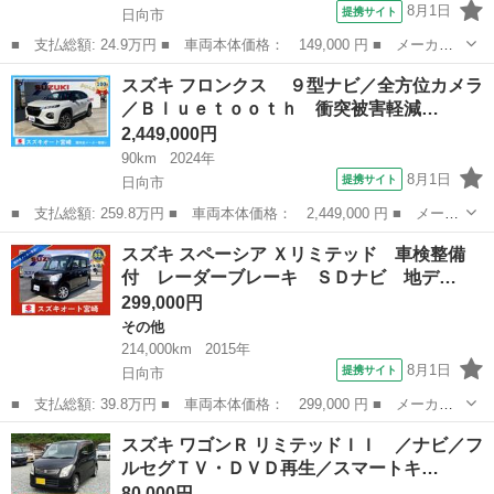
8月1日
提携サイト
日向市
■ 支払総額: 24.9万円 ■ 車両本体価格： 149,000 円 ■ メーカー
名： スズキ ■ 車種名： Ｋｅｉ ■ グレード名： Ａスペシャ
宮崎
日向市
Kei
ミラー
スズキ フロンクス ９型ナビ／全方位カメラ
ル 車検整備付 純正アルミ 電動格納ミラー キーレス 衝突安全
／Ｂｌｕｅｔｏｏｔｈ 衝突被害軽減…
ボディ ■ 排...
2,449,000円
90km
2024年
8月1日
提携サイト
日向市
■ 支払総額: 259.8万円 ■ 車両本体価格： 2,449,000 円 ■ メーカ
ー名： スズキ ■ 車種名： フロンクス ■ グレード名： ９型
宮崎
日向市
スズキ
スズキ スペーシア Ｘリミテッド 車検整備
ナビ／全方位カメラ／Ｂｌｕｅｔｏｏｔｈ 衝突被害軽減ブレーキ
付 レーダーブレーキ ＳＤナビ 地デ…
クリアラ...
299,000円
その他
214,000km
2015年
8月1日
提携サイト
日向市
■ 支払総額: 39.8万円 ■ 車両本体価格： 299,000 円 ■ メーカー
名： スズキ ■ 車種名： スペーシア ■ グレード名： Ｘリミテ
宮崎
日向市
その他
スズキ ワゴンＲ リミテッドＩＩ ／ナビ／フ
ッド 車検整備付 レーダーブレーキ ＳＤナビ 地デジＴＶ 両側
ルセグＴＶ・ＤＶＤ再生／スマートキ…
電動スライド...
80,000円