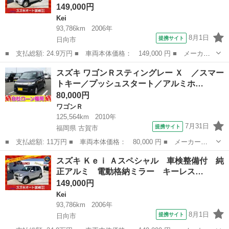
149,000円
Kei
93,786km
2006年
8月1日
提携サイト
日向市
■ 支払総額: 24.9万円 ■ 車両本体価格： 149,000 円 ■ メーカー
名： スズキ ■ 車種名： Ｋｅｉ ■ グレード名： Ａスペシャ
宮崎
日向市
Kei
ミラー
スズキ ワゴンＲスティングレー Ｘ ／スマー
ル 車検整備付 純正アルミ 電動格納ミラー キーレス 衝突安全
トキー／プッシュスタート／アルミホ…
ボディ ■ 排...
80,000円
ワゴンＲ
125,564km
2010年
7月31日
提携サイト
福岡県 古賀市
■ 支払総額: 11万円 ■ 車両本体価格： 80,000 円 ■ メーカー
名： スズキ ■ 車種名： ワゴンＲスティングレー ■ グレード
福岡
古賀市
ワゴンＲ
スズキ Ｋｅｉ Ａスペシャル 車検整備付 純
名： Ｘ ／スマートキー／プッシュスタート／アルミホイール／Ｈ
正アルミ 電動格納ミラー キーレス…
ＩＤライト／盗難防止...
149,000円
Kei
93,786km
2006年
8月1日
提携サイト
日向市