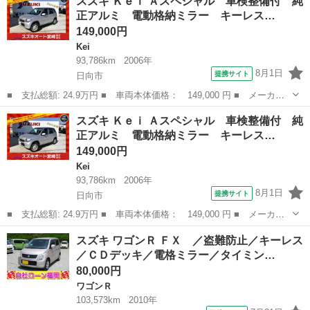
スズキ Ｋｅｉ Ａスペシャル 車検整備付 純
ル 車検整備付 純正アルミ 電動格納ミラー キーレス 衝突安全
正アルミ 電動格納ミラー キーレス…
ボディ ■ 排...
149,000円
Kei
93,786km
2006年
8月1日
提携サイト
日向市
■ 支払総額: 24.9万円 ■ 車両本体価格： 149,000 円 ■ メーカー
名： スズキ ■ 車種名： Ｋｅｉ ■ グレード名： Ａスペシャ
宮崎
日向市
Kei
ミラー
スズキ Ｋｅｉ Ａスペシャル 車検整備付 純
ル 車検整備付 純正アルミ 電動格納ミラー キーレス 衝突安全
正アルミ 電動格納ミラー キーレス…
ボディ ■ 排...
149,000円
Kei
93,786km
2006年
8月1日
提携サイト
日向市
■ 支払総額: 24.9万円 ■ 車両本体価格： 149,000 円 ■ メーカー
名： スズキ ■ 車種名： Ｋｅｉ ■ グレード名： Ａスペシャ
宮崎
日向市
Kei
ミラー
スズキ ワゴンＲ ＦＸ ／盗難防止／キーレス
ル 車検整備付 純正アルミ 電動格納ミラー キーレス 衝突安全
／ＣＤデッキ／電格ミラー／タイミン…
ボディ ■ 排...
80,000円
ワゴンＲ
103,573km
2010年