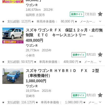
ワゴンＲ
146,670km
2012年
7月31日
提携サイト
福岡県 古賀市
■ 支払総額: 11万円 ■ 車両本体価格： 80,000 円 ■ メーカー
名： スズキ ■ 車種名： ワゴンＲ ■ グレード名： リミテッド
福岡
古賀市
ワゴンＲ
スズキ ワゴンＲ ＦＸ 保証１２ヶ月・走行無
ＩＩ ／ナビ／フルセグＴＶ・ＤＶＤ再生／スマートキー／プッシュ
制限 ＥＴＣ キーレスエントリー …
スタート／アルミホ...
409,000円
ワゴンＲ
28,773km
2015年
8月1日
提携サイト
小林市
■ 支払総額: 50.9万円 ■ 車両本体価格： 409,000 円 ■ メーカー
名： スズキ ■ 車種名： ワゴンＲ ■ グレード名： ＦＸ 保証
宮崎
小林市
ワゴンＲ
スズキ ワゴンＲ ＨＹＢＲＩＤ ＦＸ ２型
１２ヶ月・走行無制限 ＥＴＣ キーレスエントリー アイドリング
（車検整備付）
ストップ 電...
1,080,000円
ワゴンＲ
19,075km
2021年
8月1日
提携サイト
宮崎市
■ 支払総額: 116.1万円 ■ 車両本体価格： 1,080,000 円 ■ メーカ