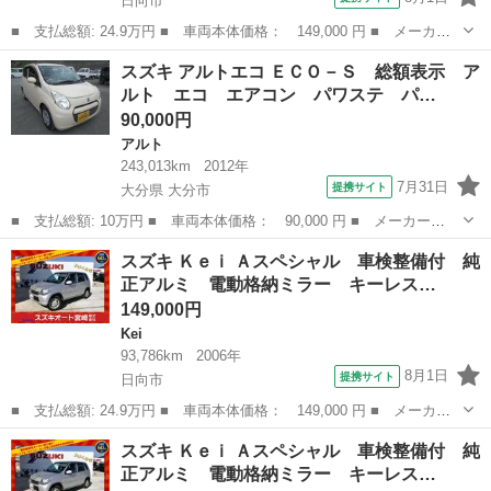
日向市
■ 支払総額: 24.9万円 ■ 車両本体価格： 149,000 円 ■ メーカー
名： スズキ ■ 車種名： Ｋｅｉ ■ グレード名： Ａスペシャ
宮崎
日向市
Kei
ミラー
スズキ アルトエコ ＥＣＯ－Ｓ 総額表示 ア
ル 車検整備付 純正アルミ 電動格納ミラー キーレス 衝突安全
ルト エコ エアコン パワステ パ…
ボディ ■ 排...
90,000円
アルト
243,013km
2012年
7月31日
提携サイト
大分県 大分市
■ 支払総額: 10万円 ■ 車両本体価格： 90,000 円 ■ メーカー
名： スズキ ■ 車種名： アルトエコ ■ グレード名： ＥＣＯ－
大分
大分市
アルト
スズキ Ｋｅｉ Ａスペシャル 車検整備付 純
Ｓ 総額表示 アルト エコ エアコン パワステ パワーウィン
正アルミ 電動格納ミラー キーレス…
ド キーレスキー タ...
149,000円
Kei
93,786km
2006年
8月1日
提携サイト
日向市
■ 支払総額: 24.9万円 ■ 車両本体価格： 149,000 円 ■ メーカー
名： スズキ ■ 車種名： Ｋｅｉ ■ グレード名： Ａスペシャ
宮崎
日向市
Kei
ミラー
スズキ Ｋｅｉ Ａスペシャル 車検整備付 純
ル 車検整備付 純正アルミ 電動格納ミラー キーレス 衝突安全
正アルミ 電動格納ミラー キーレス…
ボディ ■ 排...