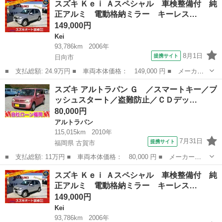
スズキ Ｋｅｉ Ａスペシャル 車検整備付 純
ル 車検整備付 純正アルミ 電動格納ミラー キーレス 衝突安全
正アルミ 電動格納ミラー キーレス…
ボディ ■ 排...
149,000円
Kei
93,786km
2006年
8月1日
提携サイト
日向市
■ 支払総額: 24.9万円 ■ 車両本体価格： 149,000 円 ■ メーカー
名： スズキ ■ 車種名： Ｋｅｉ ■ グレード名： Ａスペシャ
宮崎
日向市
Kei
ミラー
スズキ アルトラパン Ｇ ／スマートキー／プ
ル 車検整備付 純正アルミ 電動格納ミラー キーレス 衝突安全
ッシュスタート／盗難防止／ＣＤデッ…
ボディ ■ 排...
80,000円
アルトラパン
115,015km
2010年
7月31日
提携サイト
福岡県 古賀市
■ 支払総額: 11万円 ■ 車両本体価格： 80,000 円 ■ メーカー
名： スズキ ■ 車種名： アルトラパン ■ グレード名： Ｇ ／
福岡
古賀市
アルトラパン
スズキ Ｋｅｉ Ａスペシャル 車検整備付 純
スマートキー／プッシュスタート／盗難防止／ＣＤデッキ／電格ミラ
正アルミ 電動格納ミラー キーレス…
ー／タイミングチェ...
149,000円
Kei
93,786km
2006年