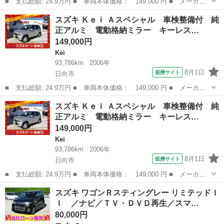
■ 支払総額: 24.9万円 ■ 車両本体価格： 149,000 円 ■ メーカー
名： スズキ ■ 車種名： Ｋｅｉ ■ グレード名： Ａスペシャ
宮崎
日向市
Kei
ミラー
スズキ Ｋｅｉ Ａスペシャル 車検整備付 純
ル 車検整備付 純正アルミ 電動格納ミラー キーレス 衝突安全
正アルミ 電動格納ミラー キーレス…
ボディ ■ 排...
149,000円
Kei
93,786km
2006年
8月1日
提携サイト
日向市
■ 支払総額: 24.9万円 ■ 車両本体価格： 149,000 円 ■ メーカー
名： スズキ ■ 車種名： Ｋｅｉ ■ グレード名： Ａスペシャ
宮崎
日向市
Kei
スズキ Ｋｅｉ Ａスペシャル 車検整備付 純
ル 車検整備付 純正アルミ 電動格納ミラー キーレス 衝突安全
正アルミ 電動格納ミラー キーレス…
ボディ ■ 排...
149,000円
Kei
93,786km
2006年
8月1日
提携サイト
日向市
■ 支払総額: 24.9万円 ■ 車両本体価格： 149,000 円 ■ メーカー
名： スズキ ■ 車種名： Ｋｅｉ ■ グレード名： Ａスペシャ
宮崎
日向市
Kei
ミラー
スズキ ワゴンＲスティングレー リミテッドＩ
ル 車検整備付 純正アルミ 電動格納ミラー キーレス 衝突安全
Ｉ ／ナビ／ＴＶ・ＤＶＤ再生／スマ…
ボディ ■ 排...
80,000円