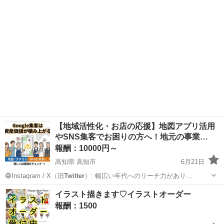
す
【地域活性化・お店の応援】地図アプリ活用
やSNS集客でお困りの方へ！地元の事業…
報酬：10000円～
高知県 高知市
6月21日
🔵Instagram / X（旧
Twitter
）: 幅広い年代へのリーチ力があり…
高知
高知市
手伝って/助けて
店舗
イラスト描きます♡イラストオーダー
報酬：1500