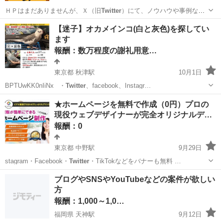
ＨＰはまだありませんが、Ｘ（旧
Twitter
）にて、ノウハウや事例な
ど、週に３…
埼玉
川口市
手伝いたい/助けたい
集客
【迷子】オカメインコ(白と灰色)を探してい
ます
報酬：数万程度の謝礼用意…
東京都 秋津駅
10月1日
BPTUwKK0nIiNx_ ・
Twitter
、facebook、Instagr…
東京
東村山市
秋津駅
手伝って/助けて
オカメインコ
★ホームページを無料で作成（0円）プロの
現役ウェブデザイナーが完全オリジナルデ…
報酬：0
東京都 中野駅
9月29日
stagram・Facebook・
Twitter
・TikTokなどをバナーも無料 …
東京
中野区
中野駅
その他
デザイナー
ブログやSNSやYouTubeなどの案件が欲しい
方
報酬：1,000～1,0…
福岡県 天神駅
9月12日