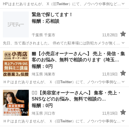
HPはまだありませんが、 X（旧
Twitter
）にて、ノウハウや事例など、
発信中…
埼玉
さいたま市
手伝いたい/助けたい
悩み
緊急で探してます！
報酬：応相談
千葉県 千葉市
11月28日
先日、当て逃げされました。 停めてた駐車場には防犯カメラが無く手
掛かりがドラレコの映像のみになります。 画質が悪く、ナンバーを認
千葉
千葉市
手伝って/助けて
ナンバー
🏪【小売店オーナーさんへ】 売上・発信・集
識できません。 どなたか映像に強い方、ぜひ協力していただけません
客のお悩み、無料で相談のります（埼玉…
か。 本当にお願いします！
報酬：0円
埼玉県 鴻巣市
11月19日
ＨＰはまだありませんが、 Ｘ（旧
Twitter
）にて、ノウハウや事例な
ど、週に３…
埼玉
鴻巣市
手伝いたい/助けたい
集客
💇‍♀️【美容室オーナーさんへ】 集客・売上・
SNSなどのお悩み、無料で相談の…
報酬：0円
埼玉県 川口市
11月19日
ＨＰはまだありませんが、 Ｘ（旧
Twitter
）にて、ノウハウや事例な
ど、週に３…
埼玉
川口市
手伝いたい/助けたい
美容室