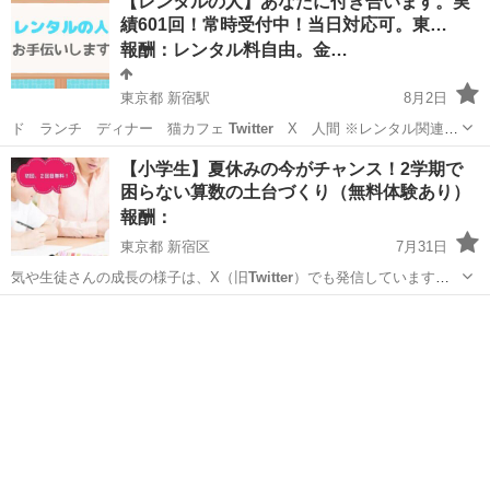
【レンタルの人】あなたに付き合います。実
績601回！常時受付中！当日対応可。東…
報酬：レンタル料自由。金…
東京都 新宿駅
8月2日
ド ランチ ディナー 猫カフェ
Twitter
X 人間 ※レンタル関連
の…
東京
新宿区
新宿駅
手伝いたい/助けたい
場所
【小学生】夏休みの今がチャンス！2学期で
困らない算数の土台づくり（無料体験あり）
報酬：
東京都 新宿区
7月31日
気や生徒さんの成長の様子は、X（旧
Twitter
）でも発信しています！
→ ht…
東京
新宿区
教えたい
算数