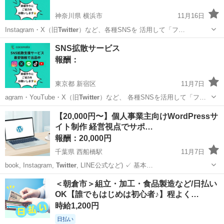
神奈川県 横浜市
11月16日
Instagram・X（旧
Twitter
）など、各種SNSを 活用して「フ…
神奈川
横浜市
手伝いたい/助けたい
SNS
SNS拡散サービス
報酬：
東京都 新宿区
11月7日
agram・YouTube・X（旧
Twitter
）など、 各種SNSを活用して「フ…
東京
新宿区
手伝いたい/助けたい
SNS
【20,000円〜】個人事業主向けWordPressサ
イト制作 経営視点でサポ…
報酬：20,000円
千葉県 西船橋駅
11月7日
book, Instagram,
Twitter
, LINE公式など) ✓ 基本…
千葉
市川市
西船橋駅
手伝いたい/助けたい
WordPress
＜朝倉市＞組立・加工・食品製造など/日払い
OK【誰でもはじめは初心者♪】程よく…
時給1,200円
日払い