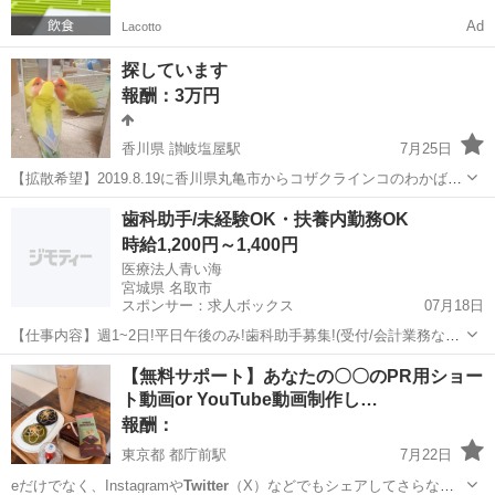
Ad
Lacotto
探しています
報酬：3万円
香川県 讃岐塩屋駅
7月25日
【拡散希望】2019.8.19に香川県丸亀市からコザクラインコのわかばを
迷子にさせてしまいました。写真の子、見かけませんでしたか？保護
香川
丸亀市
讃岐塩屋駅
その他
インコ
歯科助手/未経験OK・扶養内勤務OK
されていませんか？お近くで保護した話、見かけた話聞きませんか？
時給1,200円～1,400円
些細な情報でもいいのでご協力...
医療法人青い海
宮城県 名取市
スポンサー：求人ボックス
07月18日
【仕事内容】週1~2日!平日午後のみ!歯科助手募集!(受付/会計業務なし)
未経験歓迎! ・診療準備、後片付け ・来院された患者様の簡単なご案
アルバイト・パート
【無料サポート】あなたの〇〇のPR用ショー
内 ・院内の器具消毒、片付け、清掃 ・その他院内業務 患者様が安心
ト動画or YouTube動画制作し…
して過ごせるよう、清潔で...
報酬：
東京都 都庁前駅
7月22日
eだけでなく、Instagramや
Twitter
（X）などでもシェアしてさらなる