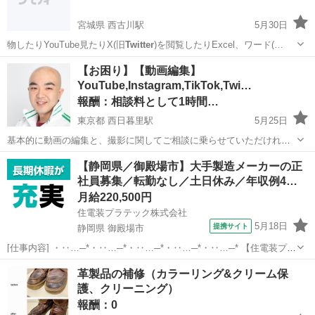
宮城県 西古川駅
5月30日
物したりYouTube見たりX(旧
Twitter
)を閲覧したりExcel、ワード(…
宮城
大崎市
西古川駅
買いたい/ください
【お困り】【動画編集】
YouTube,Instagram,TikTok,Twi…
報酬：相談料として1時間…
東京都 西日暮里駅
5月25日
基本的に動画の編集と、撮影に関してご相談に乗らせていただければ
と思います。 まずは内容をお伺いしてからお話をしたいと思っていま
東京
北区
西日暮里駅
教えたい
SNS
【静岡県／御殿場市】大手製造メーカーの正
す。 例えば 撮影したけど編集をどうすればいいのか？ SNSに上げる
社員募集／転勤なし／土日休み／年収例4…
にはどうすればいい...
月給220,500円
住電装プラテック株式会社
5月18日
提携サイト
静岡県 御殿場市
[仕事内容] ・‥…─*・‥…─*・‥…─*・‥…─*・‥…─* 【住電装プラ
テック株式会社】 当社では、 自動車の情報を伝達する重要な役割を果
静岡
御殿場市
工場
革製品の補修（カラーリング&クリーム保
たしている、 ワイヤーハーネスの配線の分岐や接続を担うコネクタの
護、クリーニング）
製造を成形・プ...
報酬：0