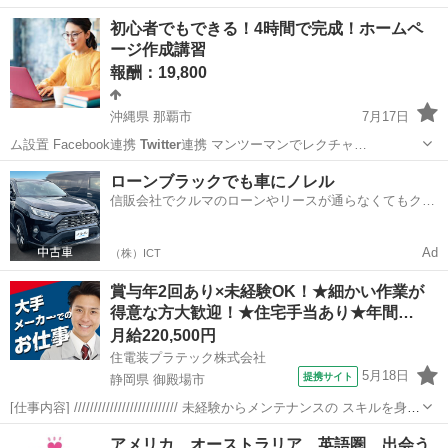
露…
東京
新宿区
都庁前駅
手伝いたい/助けたい
動画
初心者でもできる！4時間で完成！ホームペ
ージ作成講習
報酬：19,800
沖縄県 那覇市
7月17日
ム設置 Facebook連携
Twitter
連携 マンツーマンでレクチャ…
沖縄
那覇市
教えたい
ホームページ
ローンブラックでも車にノレル
信販会社でクルマのローンやリースが通らなくてもクル
マをご利用いただけるサービスがあります！
Ad
（株）ICT
賞与年2回あり×未経験OK！★細かい作業が
得意な方大歓迎！★住宅手当あり★年間…
月給220,500円
住電装プラテック株式会社
5月18日
提携サイト
静岡県 御殿場市
[仕事内容] ////////////////////////// 未経験からメンテナンスの スキルを身に
つけられるお仕事です！ 模型やプラモデルの作成など、 細かい作業が
静岡
御殿場市
工場
アメリカ、オーストラリア 英語圏 出会う
得意な方、大歓迎です！ //////////////...