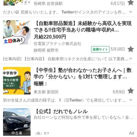
長崎県 佐世保駅
6月17日
ださい😃 見積もりいたします。
Twitter
やインスタのアイコンも作成
できます…
長崎
佐世保市
佐世保駅
手伝いたい/助けたい
インスタ
【自動車部品製造】未経験から高収入を実現
できる!!住宅手当ありの職場/年収約4…
月給220,500円
住電装プラテック株式会社
5月18日
提携サイト
静岡県 裾野市
[仕事内容] 【仕事内容】 自動車用コネクタの生産について 以下業務を
ご担当いただきます。（雇入れ直後） ○製品の寸法測定、機能検査、
静岡
裾野市
工場
【中学生】塾が合わなかったお子さんへ｜数
外観検査業務 ○その他付随作業 （業務内容の変更の範囲） 会社が定め
学の「分からない」を1対1で整理します…
る範囲の業務 （...
報酬：
東京都 新宿区
6月9日
気や生徒さんの成長の様子は、X（旧
Twitter
）でも発信しています！
→ ht…
東京
新宿区
教えたい
数学
【公式】だれでもノレル
自社ローンなど特別な条件で車を探しているなら！金利
0%で車をご提供、ノレル独自与信システム。
Ad
（株）ICT