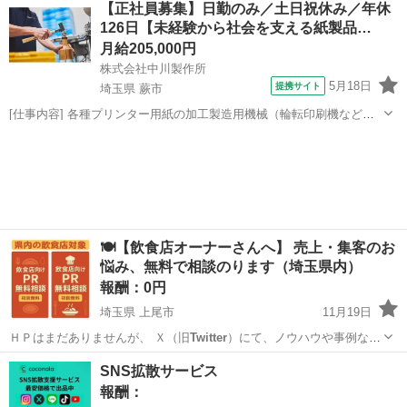
【正社員募集】日勤のみ／土日祝休み／年休
126日【未経験から社会を支える紙製品…
月給205,000円
株式会社中川製作所
5月18日
提携サイト
埼玉県 蕨市
[仕事内容] 各種プリンター用紙の加工製造用機械（輪転印刷機など）
の 操作をお任せします。 ＜具体的には…＞ ・印刷機械やスリッター
埼玉
蕨市
工場
機の操作、製品の製造 ・製品に応じた機械の設定・調整 （裁断・型
抜き・ミシン目・穴開け加...
🍽【飲食店オーナーさんへ】 売上・集客のお
悩み、無料で相談のります（埼玉県内）
報酬：0円
埼玉県 上尾市
11月19日
ＨＰはまだありませんが、 Ｘ（旧
Twitter
）にて、ノウハウや事例な
ど、週に３…
埼玉
上尾市
手伝いたい/助けたい
集客
SNS拡散サービス
報酬：