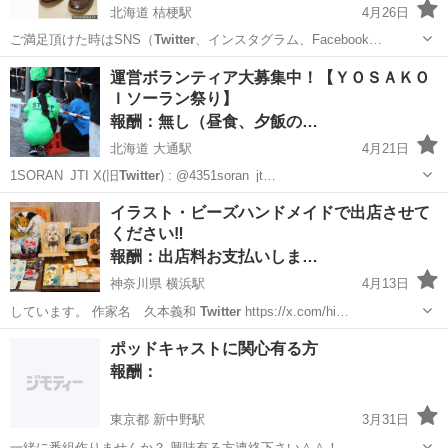
北海道 桔梗駅
4月26日
ご満足頂けた時はSNS（
Twitter
、インスタグラム、Facebook…
北海道
函館市
桔梗駅
手伝いたい/助けたい
磨き
運営ボランティア大募集中！【ＹＯＳＡＫＯ
Ｉソーラン祭り】
報酬：無し（昼食、夕飯の…
北海道 大通駅
4月21日
1SORAN_JTI X(旧
Twitter
) : @4351soran_jt…
北海道
札幌市
大通駅
手伝って/助けて
QRコード
イラスト・ビーズハンドメイドで出店させて
ください‼️
報酬：出店料お支払いしま…
神奈川県 横浜駅
4月13日
しています。 作家名 久本義和
Twitter
https://x.com/hi…
神奈川
横浜市
横浜駅
手伝いたい/助けたい
ポッドキャストに関心有る方
ハンドメイド
報酬：
東京都 新中野駅
3月31日
一緒に番組作りませんか？ 興味有る方連絡下さい＾＾！