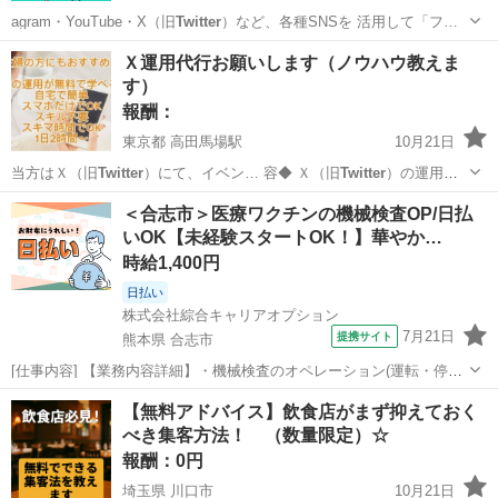
agram・YouTube・X（旧
Twitter
）など、各種SNSを 活用して「フ…
埼玉
さいたま市
手伝いたい/助けたい
SNS
Ｘ運用代行お願いします（ノウハウ教えま
す）
報酬：
東京都 高田馬場駅
10月21日
当方はＸ（旧
Twitter
）にて、イベン… 容◆ Ｘ（旧
Twitter
）の運用業
務 … ◆ Ｘ（旧
Twitter
）1件の投稿で…
東京
新宿区
高田馬場駅
手伝って/助けて
謝礼
＜合志市＞医療ワクチンの機械検査OP/日払
いOK【未経験スタートOK！】華やか…
時給1,400円
日払い
株式会社綜合キャリアオプション
7月21日
提携サイト
熊本県 合志市
[仕事内容] 【業務内容詳細】・機械検査のオペレーション(運転・停止
操作)・バイアルの投入作業、 整列作業・不良品の確認作業【取扱製品
熊本
合志市
工場
【無料アドバイス】飲食店がまず抑えておく
情報】医療用ワクチン 。＋お仕事探しはコンシェルスタッフにおまか
べき集客方法！ （数量限定）☆
せ＋。 あなたのお仕事...
報酬：0円
埼玉県 川口市
10月21日