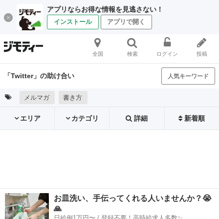
アプリならお得な情報を見逃さない！
インストール
アプリで開く
全国
検索
ログイン
投稿
「Twitter」の助け合い
人気キーワード
メルマガ
書き方
エリア
カテゴリ
詳細
新着順
お皿洗い、手伝ってくれる人いませんか？😭
🙏
日給例1万円〜 / 登録不要！高時給求人多数✨