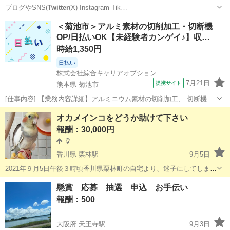
ブログやSNS(
Twitter
(X) Instagram Tik…
福岡
福岡市
天神駅
手伝いたい/助けたい
案件
＜菊池市＞アルミ素材の切削加工・切断機
OP/日払いOK【未経験者カンゲイ♪】収…
時給1,350円
日払い
株式会社綜合キャリアオプション
7月21日
提携サイト
熊本県 菊池市
[仕事内容] 【業務内容詳細】アルミニウム素材の切削加工、 切断機オ
ペレーター【取扱製品情報】二輪部品 。＋お仕事探しはコンシェルス
熊本
菊池市
工場
オカメインコをどうか助けて下さい
タッフにおまかせ＋。 あなたのお仕事探しをしっかりサポート！ たと
報酬：30,000円
えば… 「もう少しココ...
香川県 栗林駅
9月5日
2021年９月5日午後３時頃香川県栗林町の自宅より、迷子にしてしまい
ました。どうか、どうか助けて下さい。(´；ω；｀) 保護して下さった
香川
高松市
栗林駅
手伝って/助けて
オカメインコ
懸賞 応募 抽選 申込 お手伝い
方に報酬お支払いします。 飛行能力に優れている為かなり遠くへ行く
報酬：500
可能性があります。記...
大阪府 天王寺駅
9月3日