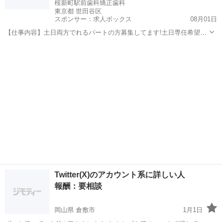
桜新町駅前歯科矯正歯科
東京都 世田谷区
スポンサー：求人ボックス
08月01日
【仕事内容】土日両方でれるパートの方募集してます!土日専任希望で
す!! 歯科衛生士業務全般。 診療補助。 患者様に誠実であることはもち
アルバイト・パート
ろんのこと私自身やスタッフ一同に対して、そして私達をサポートし
てくださる全ての方々に対して誠実で...
Twitter(X)のアカウント系に詳しい人
報酬：要相談
岡山県 倉敷市
1月1日