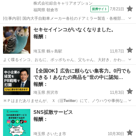
株式会社綜合キャリアオプション
7月21日
提携サイト
福岡県 朝倉市
[仕事内容] 国内大手自動車メーカー各社のドアミラー製造・各種部品
の組付作業・全自動機、 半自動機導入・部品運搬等その他付随業務有
福岡
朝倉市
工場
セキセイインコがいなくなりました。
男女ともに活躍できる職場です。 工場内は空調設備も完備未経験から
報酬：
スタートしている方多数研修体制...
埼玉県 鶴ヶ島駅
11月7日
よく喋るインコ、おもに、ポッポちゃん、父ちゃん、大好き、かわい
いね。キーちゃん、などなど。よく肩、頭にとまります。 そのほか、
埼玉
坂戸市
鶴ヶ島駅
手伝って/助けて
セキセイインコ
【全国OK】広告に頼らない集客力。0円でも
意味が分からないことをいつも喋っています。
できる！あなたの商品を“世の中に認知…
報酬：
埼玉県 所沢市
11月3日
ＨＰはまだありませんが、 Ｘ（旧
Twitter
）にて、ノウハウや事例な
ど、週に３…
埼玉
所沢市
手伝いたい/助けたい
掲示板
SNS拡散サービス
報酬：
埼玉県 さいたま市
10月30日