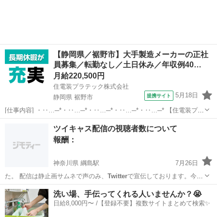
【静岡県／裾野市】大手製造メーカーの正社
員募集／転勤なし／土日休み／年収例40…
月給220,500円
住電装プラテック株式会社
5月18日
提携サイト
静岡県 裾野市
[仕事内容] ・‥…─*・‥…─*・‥…─*・‥…─*・‥…─* 【住電装プラ
テック株式会社】 当社では、 自動車の情報を伝達する重要な役割を果
静岡
裾野市
工場
ツイキャス配信の視聴者数について
たしている、 ワイヤーハーネスの配線の分岐や接続を担うコネクタの
報酬：
製造を成形・プ...
神奈川県 綱島駅
7月26日
た。 配信は静止画サムネで声のみ、
Twitter
で宣伝しております。今日
はこれ以外…
神奈川
横浜市
綱島駅
教えて
洗い場、手伝ってくれる人いませんか？😭
日給8,000円〜 /【登録不要】複数サイトまとめて検索✨