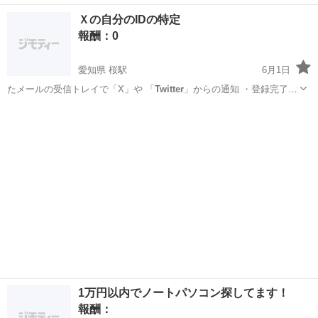
Ｘの自分のIDの特定
報酬：0
愛知県 桜駅
6月1日
たメールの受信トレイで「X」や 「
Twitter
」からの通知 ・登録完了メ
ールを検…
愛知
名古屋市
桜駅
教えたい
1万円以内でノートパソコン探してます！
報酬：