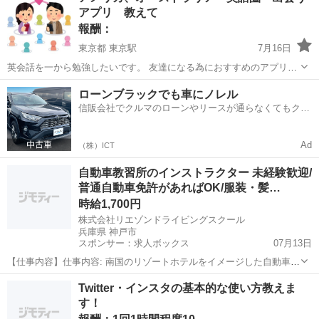
アプリ 教えて
報酬：
東京都 東京駅
7月16日
英会話を一から勉強したいです。 友達になる為におすすめのアプリ教
えてください。 Facebookとか有名ですが、 おすすめあれば教えてく
東京
中央区
東京駅
教えて
アプリ
ローンブラックでも車にノレル
ださい。 課金があるような異性を求めるアプリは要らないです。
信販会社でクルマのローンやリースが通らなくてもクル
マをご利用いただけるサービスがあります！
Ad
（株）ICT
自動車教習所のインストラクター 未経験歓迎/
普通自動車免許があればOK/服装・髪…
時給1,700円
株式会社リエゾンドライビングスクール
兵庫県 神戸市
スポンサー：求人ボックス
07月13日
【仕事内容】仕事内容: 南国のリゾートホテルをイメージした自動車教
習所にて、インストラクター業務をお任せします。教習生の多くは20
正社員 / アルバイト・パート
Twitter・インスタの基本的な使い方教えま
代の大学生。運転技術を教えるだけでなく、時には学校生活や趣味の
す！
話をしながら、一人ひとりの成長をサポー...