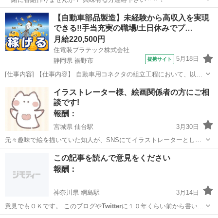
東京
中野区
新中野駅
手伝って/助けて
【自動車部品製造】未経験から高収入を実現
できる!!手当充実の職場/土日休みでプ…
月給220,500円
住電装プラテック株式会社
5月18日
提携サイト
静岡県 裾野市
[仕事内容] 【仕事内容】 自動車用コネクタの組立工程において、以下
業務をお願いいたします。 ■生産設備の操作（射出成型機やプレス
静岡
裾野市
工場
イラストレーター様、絵画関係者の方にご相
機、組立機など） ■生産段取り ■箱替え ■材料供給及び補助作業 （業
談です!
務の変更の範囲） 会社...
報酬：
宮城県 仙台駅
3月30日
元々趣味で絵を描いていた知人が、SNSにてイラストレーターとして
活動を始めたのですが、販売方法等、ノウハウが全く分からず悩んで
宮城
仙台市
仙台駅
手伝って/助けて
イラストレーター
この記事を読んで意見をください
いるようなのです💦 どなたかその道に詳しい方、アドバイス頂けない
報酬：
でしょうか⁇ 現役絵描きの方、経験...
神奈川県 綱島駅
3月14日
意見でもＯＫです。 このブログや
Twitter
に１０年くらい前から書いて
るけど、…