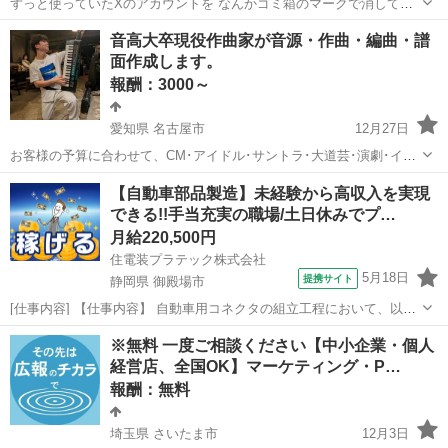
ずっと使っていたXのアカウントを なんかゴミ箱のマークで消してし
まって、 それから新しいアカウントを作って しまって、、、 どうや
岡山
倉敷市
教えて
Twitter
音高大卒現役作曲家が音源・作曲・編曲・譜
ったら最初に使っていた アカウントに戻せますかあ😭😭
面作成します。
報酬：3000～
愛知県 名古屋市
12月27日
お客様の予算に合わせて、CM･アイドル･サントラ･大道芸･演劇･イベ
ント･ミュージカル･歌モノのオリジナル楽曲・音源制作・譜面制作な
愛知
名古屋市
その他
楽曲提供
【自動車部品製造】未経験から高収入を実現
ど音楽に関わることに関して相談の上請け負います。 作品一覧はこち
できる!!手当充実の職場/土日休みでプ…
ら → https...
月給220,500円
住電装プラテック株式会社
5月18日
提携サイト
静岡県 御殿場市
[仕事内容] 【仕事内容】 自動車用コネクタの組立工程において、以下
業務をお願いいたします。 ■組立自動機の操作 ■生産段取り ■箱替え ■
静岡
御殿場市
工場
※無料 一度ご相談ください【中小企業・個人
材料供給及び補助作業 （業務の変更の範囲） 会社が定める範囲の業務
経営店、全国OK】マーケティング・P…
（勤務地の変...
報酬：無料
埼玉県 さいたま市
12月3日