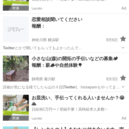
Ad
Lacotto
恋愛相談聞いてください
報酬：
神奈川県 横浜駅
8月6日
Twitter
とかで聞いてもらってもよかったんで…
神奈川
横浜市
横浜駅
教えて
恋愛相談
小さな山(森)の開拓の手伝いなどの募集🏕️
報酬：薪🪵や自然体験🌳
静岡県 菊川駅
8月3日
詳細が気になる様でしたら山のＸ(旧
Twitter
)、Instagramもやってま
す…
静岡
御前崎市
菊川駅
その他
手伝い
お皿洗い、手伝ってくれる人いませんか？😭
🙏
日給例1万円〜 / 登録不要！高時給求人多数✨
Ad
Lacotto