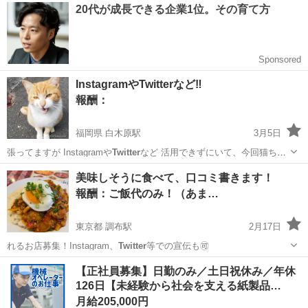
神奈川
横浜市
綱島駅
教えて
動画
InstagramやTwitterなど‼️
報酬：
福岡県 白木原駅
3月5日
張ってますが Instagramや
Twitter
など 活用できずにいて、今回猫ち
ゃ…
福岡
大野城市
白木原駅
教えて
Twitter
美味しそうに食べて、口コミ書きます！
報酬：ご飯代のみ！（あま…
東京都 調布駅
2月17日
れるお店募集！Instagram、
Twitter
等での宣伝も🉑
東京
調布市
調布駅
手伝いたい/助けたい
口コミ
【正社員募集】日勤のみ／土日祝休み／年休
126日【未経験から社会を支える紙製品…
月給205,000円