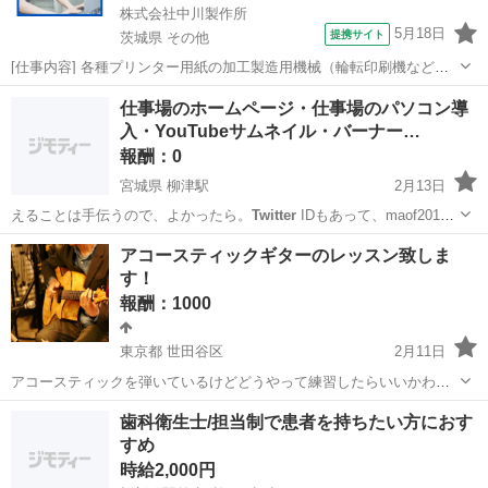
株式会社中川製作所
5月18日
提携サイト
茨城県 その他
[仕事内容] 各種プリンター用紙の加工製造用機械（輪転印刷機など）
の 操作をお任せします。 ＜具体的には…＞ ・印刷機械やスリッター
茨城
その他
工場
仕事場のホームページ・仕事場のパソコン導
機の操作、製品の製造 ・製品に応じた機械の設定・調整 （裁断・型
入・YouTubeサムネイル・バーナー…
抜き・ミシン目・穴開け加...
報酬：0
宮城県 柳津駅
2月13日
えることは手伝うので、よかったら。
Twitter
IDもあって、maof2015
と…
宮城
登米市
柳津駅
教えたい
ホームページ
アコースティックギターのレッスン致しま
す！
報酬：1000
東京都 世田谷区
2月11日
アコースティックを弾いているけどどうやって練習したらいいかわか
らない、この曲が弾きたい…など悩みがあるかと思います。 そんな方
東京
世田谷区
教えたい
場所
歯科衛生士/担当制で患者を持ちたい方におす
にマンツーマンでレッスンをさせて頂きます。 都心から行ける範囲で
すめ
あれば場所はどこでも大丈夫...
時給2,000円