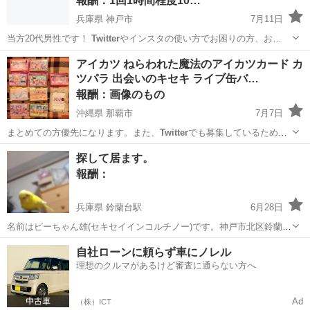
報酬：1回1時間程度10…
兵庫県 神戸市
7月11日
当方20代男性です！
Twitter
やインスタの使い方でお困りの方、お…
兵庫
神戸市
手伝いたい/助けたい
インスタ
アイカツ ねらわれた魔法のアイカツカード カ
ツパラ 出会いのキセキ ライブ缶バ…
報酬：画像のもの
沖縄県 那覇市
7月7日
まとめての方優先になります。また、
Twitter
でも募集しているためそ
ちらで決まり…
沖縄
那覇市
交換したい
アイカツカード
探して居ます。
報酬：
兵庫県 鈴蘭台駅
6月28日
名前はピーちゃん雄(セキセイインコルチノー)です。神戸市北区鈴蘭台
東町から掃除中に逃がしてしまいました。ちょうど3年前になります。
兵庫
神戸市
鈴蘭台駅
教えて
ピーちゃん
自社ローンに頼らず車にノレル
手のりです、名前はピーちゃんです。 保護してくれてる方居ましたら
理想のクルマがあるけど審査に通らない方へ
至急連絡下さい。警察にも届け...
Ad
（株）ICT