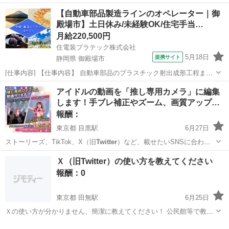
【自動車部品製造ラインのオペレーター｜御
殿場市】土日休み/未経験OK/住宅手当…
月給220,500円
住電装プラテック株式会社
5月18日
提携サイト
静岡県 御殿場市
[仕事内容] 【仕事内容】 自動車部品のプラスチック射出成形工程また
は組立工程での以下業務をお願いします。 ・生産段取り、チョコ停解
静岡
御殿場市
工場
アイドルの動画を「推し専用カメラ」に編集
除などの作業 ・箱替え、梱包などの作業 ・材料及び部材供給及び補助
します！手ブレ補正やズーム、画質アップ…
作業 ・物流や簡易保全作業...
報酬：
東京都 目黒駅
6月27日
ストーリーズ、TikTok、X（旧
Twitter
）など、載せたいSNSに合わせ
たサ…
東京
目黒区
目黒駅
手伝いたい/助けたい
Ｘ（旧Twitter）の使い方を教えてください
報酬：0
東京都 田無駅
6月25日
Ｘの使い方が分かりません、簡潔に教えてください！ 公民館等で教え
ていただけたらと思います！ 恐縮ですが、報酬は無料でお願い致しま
東京
西東京市
田無駅
教えて