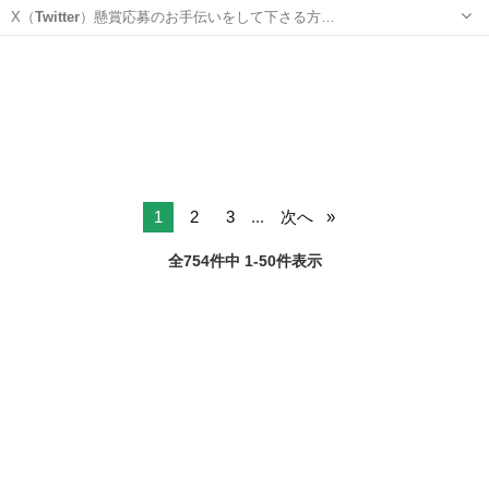
X（
Twitter
）懸賞応募のお手伝いをして下さる方…
大阪
大阪市
天王寺駅
手伝って/助けて
懸賞
1
2
3
...
次へ
全754件中 1-50件表示