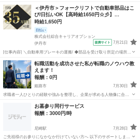
切にした生活をしています。 ・草抜きや庭の軽作業 ・スマホやLINE
兵庫
宝塚市
宝塚駅
手伝いたい/助けたい
トマト
＜伊丹市＞フォークリフトで自動車部品はこ
の設定 ・簡単な力仕事 ・高齢者の方のちょっとしたお手伝い こうい
び/日払いOK【高時給1650円☆彡】…
った“生活の延長でできること...
時給1,650円
日払い
株式会社綜合キャリアオプション
7月21日
提携サイト
伊丹市
[仕事内容] ＼自動車用ブレーキの運搬/ ◆部品を受け取り所定の場所へ
運ぶ ◆ラインへ部品をのせる ◆空箱やパレットの片付け 。＋お仕事
兵庫
伊丹市
工場
転職活動を成功させた私が転職のノウハウ教
探しはコンシェルスタッフにおまかせ＋。 あなたのお仕事探しをしっ
えます！
かりサポート！ たと...
報酬：0円
姫路市
7月30日
求職者一人ひとりの経験や強みを整理し、企業が求める人物像に合わ
せた職務経歴書・履歴書の作成を支援してきました。また、自己PRや
兵庫
姫路市
手伝いたい/助けたい
求職者
お墓参り同行サービス
志望動機のブラッシュアップ、面接対策まで一貫してサポートし、多
報酬：3000円/時
くの方の転職成功に貢献しています。 ...
尼崎駅
7月28日
ご先祖様のお参りになかなか行けていない方へ 以下のサポートしま