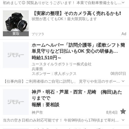
初めまして😊 閲覧ありがとうございます！ 本業で自動車整備士をして
おります🛠 車の事でなにかお困りのことありましたら1度お問い合わ
兵庫
尼崎市
園田駅
手伝いたい/助けたい
【実家の整理】そのカメラ高く売れるかも❗️
せ連絡ください😊 親身になって対応させて頂きます！ どんな内容でも
状態が悪くてもOK！最大限買取します
構いませんのでなにかお手伝い...
Ad
プリフラ
ホームヘルパー「訪問介護等」/柔軟シフト簡
単見守りなど日払いもOK 安心の研修あ…
時給1,510円～
ユースタイルラボラトリー株式会社
兵庫県
スポンサー：求人ボックス
08月07日
【仕事内容】ご利用者様のご自宅に訪問し、 見守りや生活のサポート
を行う 訪問介護のお仕事です! 未経験から始める方が8割です! 具体的
アルバイト・パート
神戸・明石・芦屋・西宮・尼崎 (梅田)あた
な内容 ・見守り ・食事介助 ・身の回りの整理整頓 ・洗濯物の片付け
りまでで
・痰の吸引 ・身体を清潔に...
報酬：要相談
神戸市
8月4日
当方の空き日程のみ対応可能です！ 午前9時頃から17時頃まで草刈り
などのお手伝いをしますよ！場所によってはお問い合わせいただいた
兵庫
神戸市
手伝いたい/助けたい
手伝い