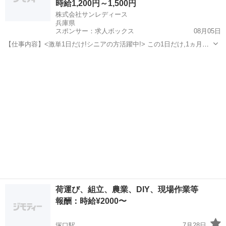
時給1,200円～1,500円
株式会社サンレディース
兵庫県
スポンサー：求人ボックス
08月05日
【仕事内容】<激単1日だけ!シニアの方活躍中!> この1日だけ,1ヵ月間
だけ,4時間だけなど あなた優先で自由に決めれます! シニア・60代・
アルバイト・パート
70代の方を 積極的に採用中 たくさんご活躍いただいてます こんなお
仕事をお願いします!...
荷運び、組立、農業、DIY、現場作業等
報酬：時給¥2000〜
塚口駅
7月28日