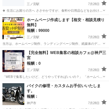
三ノ宮駅
7月28日
🍀 生活にお困りの方へ ささやかですが、食料や日用品などをお分けす
ることができます。 お近くまでお届けも可能です🚃 【対象となる方】
兵庫
神戸市
三ノ宮駅
手伝いたい/助けたい
ホームページ作成します【格安・相談見積り
・現在お仕事をされていない方 ・64歳までの方 💬 継続的に必要な場
無料】
合についても 無理...
報酬：99000
三ノ宮駅
7月28日
当方は、ホームページ制作、ランディングページ制作、紙媒体のデザ
イン（チラシ、名刺、プレゼン資料)、動画編集などの制作を承ってい
兵庫
神戸市
三ノ宮駅
手伝いたい/助けたい
【完全無料】WEB集客の相談カフェ@神戸三
ます。 名刺代わりの簡易ホームページ（1ページ）なら9.9万円（税
宮
ホームページ
込）から、公開後のHP保守・運...
報酬：0
三ノ宮駅
7月28日
「WEBで集客したいけど、どうやってすればいいの？」 「ホームペー
ジはあるけど、どこを改善すれば良いか分からない」 「WEBについて
兵庫
神戸市
三ノ宮駅
手伝いたい/助けたい
集客
バイクの修理・カスタムお手伝いいたしま
気軽に相談できる人がいない」 などでお困りの方はぜひ一度相談カフ
す。
ェにお越し...
報酬：
神戸市
7月28日