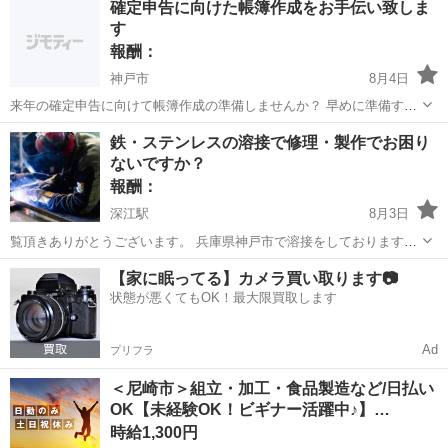
確定申告に向けた帳簿作成をお手伝い致しま
時刻からのお伺いとなるので上記時間は当方の空き時間の参考として
す
ください。梅田近辺の場合は朝の9...
報酬：
神戸市
8月4日
来年の確定申告に向けて帳簿作成の準備しませんか？ 早めに準備する
メリットは以下あります ・事業の利益を把握できれば経費を追加で入
兵庫
神戸市
手伝いたい/助けたい
確定申告
鉄・ステンレスの溶接で修理・製作でお困り
れることで利益調整可能 ・計画的な節税が可能 ・来年に向けた予定を
ないですか？
立てやすい ・早...
報酬：
深江駅
8月3日
覧頂きありがとうございます。 兵庫県神戸市で溶接をしております。
鉄・ステンレスの修復・製作にお困りないでしょうか？ 厚みが1mm以
兵庫
神戸市
深江駅
手伝いたい/助けたい
ワンオフ
【家に眠ってる】カメラ買い取ります📷
上であれば小さい物から大きい物でも、ご相談頂けます！！ 大きな物
状態が悪くてもOK！最大限買取します
から小さな物まで！ ...
Ad
プリフラ
＜尼崎市＞組立・加工・食品製造など/日払い
OK【未経験OK！ビギナー活躍中♪】…
時給1,300円