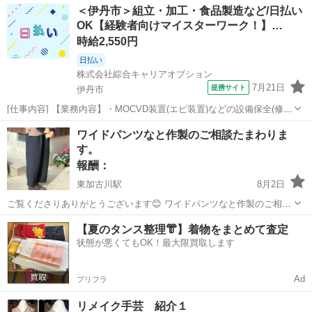
兵庫
神戸市
大倉山駅
手伝いたい/助けたい
＜伊丹市＞組立・加工・食品製造など/日払い
ラップ・歌ってみた・弾き...
OK【経験者向けマイスターワーク！】…
時給2,550円
日払い
株式会社綜合キャリアオプション
7月21日
提携サイト
伊丹市
[仕事内容] 【業務内容】・MOCVD装置(エピ装置)などの設備保全(修理
及び予防保全)業務に従事いただく。 ・故障部位の診断や故障部品の交
兵庫
伊丹市
工場
ワイドパンツなと作製のご相談たまわりま
換があり、 自社で保修できない場合は、 設備メーカーとの連携対応業
す。
【取扱い商品】 ...
報酬：
東加古川駅
8月2日
ご覧くださりありがとうございます😊 ワイドパンツなと作製のご相談
たまわります。 写真はサンプルです。
兵庫
加古郡
東加古川駅
手伝いたい/助けたい
【夏のタンス整理👘】着物をまとめて査定
状態が悪くてもOK！最大限買取します
Ad
プリフラ
リメイク手芸 紹介１