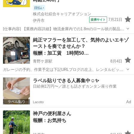
日払い
株式会社綜合キャリアオプション
7月21日
提携サイト
伊丹市
[仕事内容] 【業務内容詳細】物流倉庫内での1.8mのロール状の製品を
加工・フォークリフトリフト(カウンター・リーチ)でのピッキング出荷
兵庫
伊丹市
工場
純正マフラーを加工して、気持のよいエキゾ
作業【取扱製品情報】インテリア製品床材、 カーペット、 壁紙、 カ
ーストを奏でませんか？
ーテン 。＋お仕事探...
報酬：加工賃 1時間50…
青野ケ原駅
8月4日
ガレージの予約、作業予定は下記URLブログの左上、レンタルピット
予約状況を更新してますので確認を。
兵庫
小野市
青野ケ原駅
手伝いたい/助けたい
TIG
ラベル貼りできる人募集中☺️✨
https://note.com/garage_taketama/n/ne0746d1d766d 普段は民間車検
日給例1万円〜／誰とも話さずカンタン座り作業
整備店で...
Ad
Lacotto
神戸の便利屋さん
報酬：お気持ち