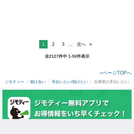
1
2
3
...
次へ
全2127件中 1-50件表示
ページTOPへ
ジモティー
助け合い
手伝いたい/助けたい
兵庫県の手伝いたい/