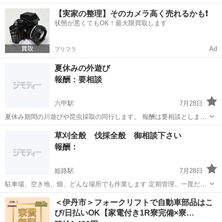
す。 ●ご自宅への送り迎え ●お墓参りの同行 ●お墓の草むしり、清掃
兵庫
尼崎市
尼崎駅
手伝いたい/助けたい
【実家の整理】そのカメラ高く売れるかも❗️
など ●道中のお買い物付き添い ※その他希望は相談ください。
状態が悪くてもOK！最大限買取します
Ad
プリフラ
夏休みの外遊び
報酬：要相談
六甲駅
7月28日
夏休み期間の川遊びや昆虫採取の同行します。 報酬は要相談としま
す。 ご気軽にお問い合わせください。
兵庫
神戸市
六甲駅
手伝いたい/助けたい
遊び
草刈全般 伐採全般 御相談下さい
報酬：
姫路駅
7月28日
駐車場、空き地、畑、どんな場所でも作業します 定期管理、一度だけ
でも、相談下さい 現地を一度見させて下さい 宜しくお願いします
兵庫
姫路市
姫路駅
手伝いたい/助けたい
草刈
＜伊丹市＞フォークリフトで自動車部品はこ
び/日払いOK【家電付き1R寮完備×寮…