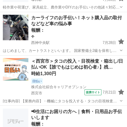
軽作業や荷運び、家具組立、農作業やDIYのお手伝いその他諸々対応し
ます 時給¥2000〜+交通費 必要によりある程度の同工具の貸し出しも
兵庫
尼崎市
塚口駅
手伝いたい/助けたい
DIY
カーライフのお手伝い！ネット購入品の取付
致します 1 BOXカー有り 作業内容や車輌の有無により報酬は変動する
などなど車の悩み事
事が有ります...
報酬：
西神中央駅
7月28日
はじめまして、カートラストといいます。 国家整備士2級を保有して
いる者です。 今回、ナビの取付やドライブレコーダー等取付たいけど
兵庫
神戸市
西神中央駅
手伝いたい/助けたい
取付
＜西宮市＞タコの投入・目視検査・箱出し/日
なかなか自分自身では難しいと言う方、お手伝いさせて頂きます。 車
払いOK【誰でもはじめは初心者♪】残…
種、内容により金額は変更しますの...
時給1,300円
日払い
株式会社綜合キャリアオプション
7月21日
提携サイト
西宮市
[仕事内容] 【業務内容】・機械にタコを投入する・タコの目視検査、
におい確認、 切る、 ひっくり返っているものを裏返す・冷凍して箱詰
兵庫
西宮市
工場
📢生活にお困りの方へ｜食料・日用品お手伝
めされているタコ(10キロくらい)を取り出して、 近くにあるラックに
いします
置く・そのほか清掃等。...
報酬：