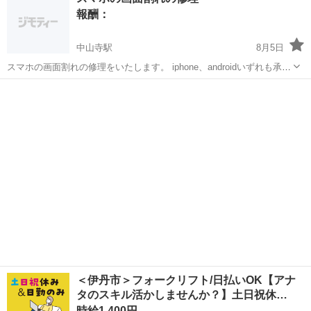
ス運転手、医療、福祉、飲食サービス業、鉄工所、建設業、解体業、
報酬：
製造加工業、農業、漁業、林業、...
中山寺駅
8月5日
スマホの画面割れの修理をいたします。 iphone、androidいずれも承り
ますが、iphoneは難度が高いためお断りするケースもあります。 料金
兵庫
宝塚市
中山寺駅
手伝いたい/助けたい
iphone
は、機種にもよりますが、おおよそ15,000～30,000円以内に収...
＜伊丹市＞フォークリフト/日払いOK【アナ
タのスキル活かしませんか？】土日祝休…
時給1,400円