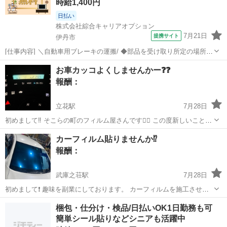
時給1,400円
日払い
株式会社綜合キャリアオプション
7月21日
提携サイト
伊丹市
[仕事内容] ＼自動車用ブレーキの運搬/ ◆部品を受け取り所定の場所へ
運ぶ ◆ラインへ部品をのせる ◆空箱やパレットの片付け 。＋お仕事
兵庫
伊丹市
工場
お車カッコよくしませんかー❓❓
探しはコンシェルスタッフにおまかせ＋。 あなたのお仕事探しをしっ
報酬：
かりサポート！ たと...
立花駅
7月28日
初めまして‼️ そこらの町のフィルム屋さんです🙇‍♂️ この度新しいことに
挑戦しようと、 車内のエアコンパネルなど、LEDの打ち替えをする事
兵庫
尼崎市
立花駅
手伝いたい/助けたい
車内
カーフィルム貼りませんか⁉️
にしました‼️ なんかボタンが暗い、純正の色はパッと来ない、ダサい
報酬：
と、思っている方が...
武庫之荘駅
7月28日
初めまして❗️ 趣味を副業にしております。 カーフィルムを施工させて
いただいております。 今、流行っておりますゴーストフィルムなどご
兵庫
尼崎市
武庫之荘駅
手伝いたい/助けたい
梱包・仕分け・検品/日払いOK1日勤務も可
興味あるけどショップに出したら少し高いなぁと思っておられる方も
簡単シール貼りなどシニアも活躍中
スモークフィルム
いらっしゃるかなと思います。 ...