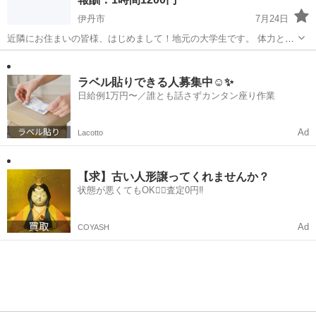
伊丹市
7月24日
近隣にお住まいの皆様、はじめまして！地元の大学生です。 体力とフ
ットワークの軽さには自信があります。礼儀正しく、誠心誠意サポー
兵庫
伊丹市
手伝いたい/助けたい
草むしり
トさせていただきます。 大手の便利屋さんに頼むと高くなってしまう
ような「ちょっとした困りごと」を学...
ラベル貼りできる人募集中☺️✨
日給例1万円〜／誰とも話さずカンタン座り作業
Ad
Lacotto
【求】古い人形譲ってくれませんか？
状態が悪くてもOK🙆‍♀️査定0円‼️
Ad
COYASH