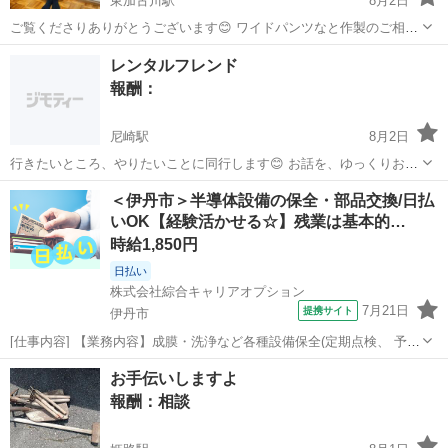
東加古川駅
8月2日
ご覧くださりありがとうございます😊 ワイドパンツなと作製のご相談
たまわります。 写真はサンプルです。
兵庫
加古郡
東加古川駅
手伝いたい/助けたい
レンタルフレンド
報酬：
尼崎駅
8月2日
行きたいところ、やりたいことに同行します😊 お話を、ゆっくりお伺
いさせて頂きます。 ・映画やカフェ、イベントの同行 ・美術館、博物
兵庫
尼崎市
尼崎駅
手伝いたい/助けたい
同行
＜伊丹市＞半導体設備の保全・部品交換/日払
館などへの同行 ・推し活の同行や撮影 ・趣味を楽しむパートナーとし
いOK【経験活かせる☆】残業は基本的…
て ・話し相手/雑談/愚痴...
時給1,850円
日払い
株式会社綜合キャリアオプション
7月21日
提携サイト
伊丹市
[仕事内容] 【業務内容】成膜・洗浄など各種設備保全(定期点検、 予防
メンテナンス)業務・主に設備の内部部品の定期クリーニング及び交
兵庫
伊丹市
工場
お手伝いしますよ
換、 半導体ガスボンベ交換、 各種薬液交換、 設備の定期点検 【取扱
報酬：相談
い商品】 。＋お仕事探...