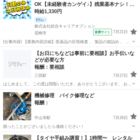
OK【未経験者カンゲイ♪】残業基本ナシ！…
時給1,330円
日払い
株式会社綜合キャリアオプション
7月21日
提携サイト
尼崎市
[仕事内容] 【業務内容詳細】医薬品の目視検査 、 製品の箱詰め 、 資
材個箱の折り作業 、 外箱ケースの組立作業※男性の場合は重量物～
兵庫
尼崎市
工場
【お日にちなどは事前に要相談】お手伝いな
25kgの原料投入や運搬などの仕事あり【取扱製品情報】ビタミン剤、
どが必要な方
鼻炎カプセル 。＋...
報酬：要相談
三田駅
7月27日
はじめまして。 この度は閲覧いただき、ありがとうございます。 お手
伝いが必要な方がいらっしゃいましたら微力ながらお手伝いさせてい
兵庫
三田市
三田駅
手伝いたい/助けたい
手伝い
機械修理 バイク修理など
ただきます。 ・当方が女性のため、女性の方に限らせていただきます
報酬：
・買い...
中山寺駅
7月26日
困ったことがございましたら連絡ください！
兵庫
伊丹市
中山寺駅
手伝いたい/助けたい
【タイヤ手組み講習！】1時間〜 レンタル