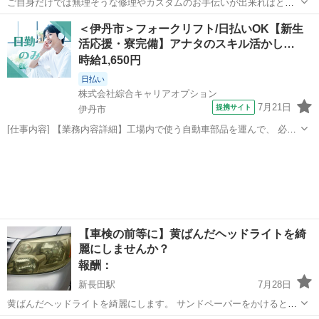
ご自身だけでは無理そうな修理やカスタムのお手伝いが出来ればと思
います。 電気系はちょっと苦手ですが、それ以外でしたら。 塗装はし
兵庫
神戸市
手伝いたい/助けたい
＜伊丹市＞フォークリフト/日払いOK【新生
ておりません。 料金の方はお問い合わせいただければと思います。 よ
活応援・寮完備】アナタのスキル活かし…
ろしくお願いい...
時給1,650円
日払い
株式会社綜合キャリアオプション
7月21日
提携サイト
伊丹市
[仕事内容] 【業務内容詳細】工場内で使う自動車部品を運んで、 必要
な場所に届けるお仕事です。 (1)部品を受け取って、 所定の場所へ運
兵庫
伊丹市
工場
ぶ(2)ラインへ部品をのせる(3)空箱やパレットを片付ける【取扱製品情
報】自動車用ブレー...
【車検の前等に】黄ばんだヘッドライトを綺
麗にしませんか？
報酬：
新長田駅
7月28日
黄ばんだヘッドライトを綺麗にします。 サンドペーパーをかけるとこ
ろからなのでかなり綺麗になりますが、お時間は多少頂くことになり