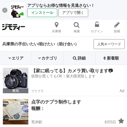
アプリならお得な情報を見逃さない！
インストール
アプリで開く
兵庫県
検索
ログイン
投稿
兵庫県の手伝いたい/助けたい（助け合い）
人気キーワード
エリア
カテゴリ
詳細
新着順
【家に眠ってる】カメラ買い取ります📷
状態が悪くてもOK！最大限買取します
Ad
プリフラ
点字のテプラ制作します
報酬：
荒井駅
8月5日