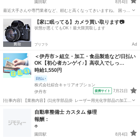
園田駅
8月4日
最近大手さんや専門業者など、頼むと高くなってきいますね。 困って
る方ぜひとも相談しませんか？ 当方自動車整備士資格ありますが、整
兵庫
尼崎市
園田駅
手伝いたい/助けたい
取り付け
【家に眠ってる】カメラ買い取ります📷
備士をせず会社を経営してますので、資格を活かせるところがないの
状態が悪くてもOK！最大限買取します
で、是非困ってる方に活かそうと考え...
Ad
プリフラ
＜伊丹市＞組立・加工・食品製造など/日払い
OK【初心者カンゲイ♪】高収入でしっ…
時給1,550円
日払い
株式会社綜合キャリアオプション
7月21日
提携サイト
伊丹市
[仕事内容] 【業務内容】(1)光学部品掛_レーザー用光化学部品の加工業
務及び検品検査業務、 その他付随する業務全般1名(2)光学品質保証掛_
兵庫
伊丹市
工場
自動車整備士 カスタム 修理
レーザー用光学部品のコーティング業務及び検品検査業務その他付随
報酬：
する業務2名(3)レ...
園田駅
8月4日