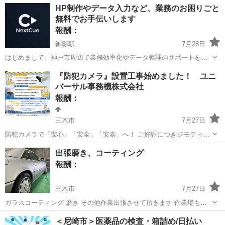
兵庫
神戸市
新長田駅
手伝いたい/助けたい
HP制作やデータ入力など、業務のお困りごと
ます。 左右で￥6,500になります。 よろしくお願いいたします。
無料でお手伝いします
ヘッドライト
報酬：
御影駅
7月28日
はじめまして。神戸市周辺で業務効率化やデータ整理のサポートをし
ている NextCue Labo（ネクストキュー・ラボ）です。 地域での実績
兵庫
神戸市
御影駅
手伝いたい/助けたい
アンケート
『防犯カメラ』設置工事始めました！ ユニ
作りと、現場のリアルなお悩み把握のため、【1社限定・完全無料】で
バーサル事務機株式会社
業務効率化をお手伝い...
報酬：
三木市
7月27日
防犯カメラで「安心」「安全」「安泰」へ！ ご好評につきジモティー
からもPR始めました😊 ご覧いただきありがとうございます！ 三木市
兵庫
三木市
手伝いたい/助けたい
取付
出張磨き、コーティング
を中心に事務機器の販売設置をしております ユニバーサル事務機と申
報酬：
します。 ...
三木市
7月27日
ガラスコーティング 磨き その他作業出張させて頂きます 作業場もあ
ります。
兵庫
三木市
手伝いたい/助けたい
磨き
＜尼崎市＞医薬品の検査・箱詰め/日払い