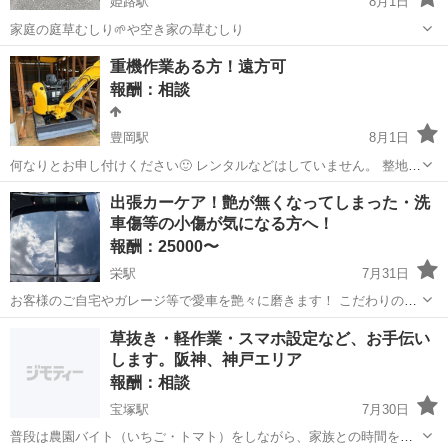
姫路駅
8月1日
家庭の庭草むしり🌱や空き家の草むしり
兵庫
姫路市
姫路駅
手伝いたい/助けたい
草むしり
重機作業ある方！遠方可
報酬：相談
豊岡駅
8月1日
何なりとお申し付けください🙂 レンタルなどはしていません。 整地、
荒地、車庫などの解体、何なりとご相談ください
兵庫
豊岡市
豊岡駅
手伝いたい/助けたい
重機
出張カーケア！艶が無くなってしまった・洗
車傷等の小傷が気になる方へ！
報酬：25000〜
栄駅
7月31日
お客様のご自宅やガレージ等で愛車を艶々に磨きます！ こだわりのコ
ンパウンドを使い分け、丁寧に磨き上げます！ お車の大きさにより金
兵庫
神戸市
栄駅
手伝いたい/助けたい
ポリッシャー
草抜き・軽作業・スマホ設定など、お手伝い
額が変わりますので事前にお問い合わせください。 気になるヘッドラ
します。阪神、神戸エリア
イトの黄ばみも綺麗になりま...
報酬：相談
宝塚駅
7月30日
普段は農園バイト（いちご・トマト）をしながら、家族との時間を大