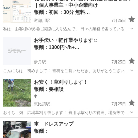
｜個人事業主・中小企業向け
学薬品を...
報酬：初回：30分 無料…
逆瀬川駅
7月25日
私は、お客様の現場に実際に入り込んで、 日々の業務で困っているこ
とをその場で一緒に片付けるサポートをしています。 「AIやITに詳し
兵庫
宝塚市
逆瀬川駅
手伝いたい/助けたい
個人事業主
お手伝い・軽作業やります☺️
い人に、丸ごとお任せする」のではなく、 「今の仕事のやり方を見せ
報酬：1300円~/h+…
てもらいながら、一...
伊丹駅
7月25日
こんにちは、初めまして！ 投稿をご覧いただき、ありがとうございま
す☺️ お庭の草むしり、片付けのお手伝い、行ってみたいお店の人数合
兵庫
伊丹市
伊丹駅
手伝いたい/助けたい
草むしり
お安く！草刈りします！
わせ、お喋りのお相手、お買い物に一緒に行く相手が欲しい(コストコ
報酬：要相談
会員)……etc ...
恵比須駅
7月25日
おうち、畑、広場草刈り致します！ 費用は草刈りの範囲、場所等で 相
談させて下さい。 ご予算あればご相談下さい。 個人でやってますの
兵庫
三木市
恵比須駅
手伝いたい/助けたい
場所
車 ドレスアップ
で、どこよりも1番お安くさせていただきます。 日時 要相談 お問い
報酬：
合わせは24時間受...