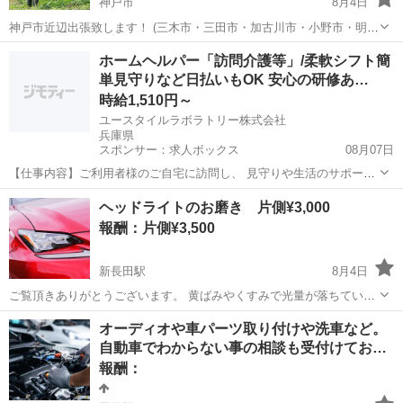
神戸市
8月4日
神戸市近辺出張致します！ (三木市・三田市・加古川市・小野市・明石
市・加東市など) ・草刈り ・ハチ駆除 ・刃物研ぎ ・その他雑用 1時間
兵庫
神戸市
手伝いたい/助けたい
手伝い
ホームヘルパー「訪問介護等」/柔軟シフト簡
¥ 3,000ポッキリ 出張費などいただきません！ ご依頼お待ちしており
単見守りなど日払いもOK 安心の研修あ…
ます。
時給1,510円～
ユースタイルラボラトリー株式会社
兵庫県
スポンサー：求人ボックス
08月07日
【仕事内容】ご利用者様のご自宅に訪問し、 見守りや生活のサポート
を行う 訪問介護のお仕事です! 未経験から始める方が8割です! 具体的
アルバイト・パート
ヘッドライトのお磨き 片側¥3,000
な内容 ・見守り ・食事介助 ・身の回りの整理整頓 ・洗濯物の片付け
報酬：片側¥3,500
・痰の吸引 ・身体を清潔に...
新長田駅
8月4日
ご覧頂きありがとうございます。 黄ばみやくすみで光量が落ちている
ヘッドライトでは車検に落ちる可能性がありますので、 不安な方は是
兵庫
神戸市
新長田駅
手伝いたい/助けたい
磨き
オーディオや車パーツ取り付けや洗車など。
非！ ※レンズのキズは取り切れない事が御座います。 サンドペーパー
自動車でわからない事の相談も受付けてお…
からのお磨きな...
報酬：