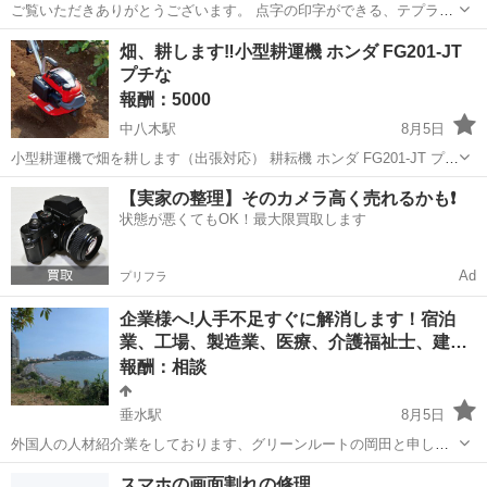
ご覧いただきありがとうございます。 点字の印字ができる、テプラを
所有しています。 もともとは目の見えなかった父のために購入したの
兵庫
高砂市
荒井駅
手伝いたい/助けたい
畑、耕します‼️小型耕運機 ホンダ FG201-JT
ですが、残念ながら父が亡くなり、今のところ用途がありませんが、
プチな
点字のラベル等欲しい方があれば制...
報酬：5000
中八木駅
8月5日
小型耕運機で畑を耕します（出張対応） 耕耘機 ホンダ FG201-JT プチ
な ご自宅の畑を、小型耕うん機を使って出張で耕します！ 「家庭
兵庫
明石市
中八木駅
手伝いたい/助けたい
耕運機
【実家の整理】そのカメラ高く売れるかも❗️
菜園を始めたい」、「一度きれいに耕したい」、「庭の草刈り頻度を
状態が悪くてもOK！最大限買取します
減らしたい」...
Ad
プリフラ
企業様へ!人手不足すぐに解消します！宿泊
業、工場、製造業、医療、介護福祉士、建…
報酬：相談
垂水駅
8月5日
外国人の人材紹介業をしております、グリーンルートの岡田と申しま
す。 縫製業、宿泊業（ホテル、民泊）、通訳、事務員、トラック、バ
兵庫
神戸市
垂水駅
手伝いたい/助けたい
人材
スマホの画面割れの修理