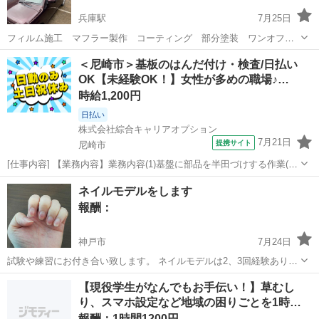
兵庫駅
7月25日
フィルム施工 マフラー製作 コーティング 部分塗装 ワンオフパ
ーツの製作 部品交換 ‼️店に出すより格安で👍 ‼️即対応 日帰り施工
兵庫
神戸市
兵庫駅
手伝いたい/助けたい
＜尼崎市＞基板のはんだ付け・検査/日払い
OK【未経験OK！】女性が多めの職場♪…
時給1,200円
日払い
株式会社綜合キャリアオプション
7月21日
提携サイト
尼崎市
[仕事内容] 【業務内容】業務内容(1)基盤に部品を半田づけする作業(2)
基板を筆ペンで色塗りする作業(3)実際に電気が流れるかの試験検査(顕
兵庫
尼崎市
工場
ネイルモデルをします
微業など)包装作業【取り扱い製品】テレビ、 カーナビに用いられる基
報酬：
盤(A5サイズ)...
神戸市
7月24日
試験や練習にお付き合い致します。 ネイルモデルは2、3回経験あり。
検定モデルも経験あり。 場所や日時、報酬などはご相談して決めまし
兵庫
神戸市
手伝いたい/助けたい
鬼滅の刃
【現役学生がなんでもお手伝い！】草むし
ょう。 2022年1月22日2級検定モデル 6月02日検定モデル ...
り、スマホ設定など地域の困りごとを1時
間…
報酬：1時間1200円