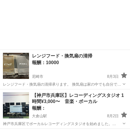
レンジフード・換気扇の清掃
報酬：10000
尼崎市
8月3日
レンジフード・換気扇の清掃承ります。 換気扇は家の中でも自分で清
掃が困難な場所のひとつです。 本格的に掃除しようと思っても、固ま
兵庫
尼崎市
手伝いたい/助けたい
換気扇
【神戸市兵庫区】レコーディングスタジオ 1
ってしまった油汚れなどは家庭用の洗剤では汚れを落としきれないこ
時間¥3,000〜 音楽・ボーカル
とがあります。 ...
報酬：
大倉山駅
8月2日
神戸市兵庫区でボーカルレコーディングスタジオを始めました。
monitor：Kali Audio LP-6 V2 audio interface：MOTU M2 mic：AT2020