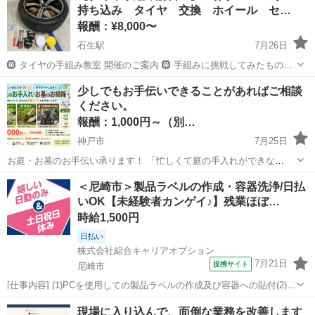
持ち込み タイヤ 交換 ホイール セ…
報酬：¥8,000〜
石生駅
7月26日
🛞 タイヤの手組み教室 開催のご案内 🛞 手組みに挑戦してみたもの
の、 「うまくいかなかった」「失敗してしまった」 そんなお悩みをお
兵庫
丹波市
石生駅
手伝いたい/助けたい
ホイール
少しでもお手伝いできることがあればご相談
持ちの方に向けた タイヤ手組み教室 を開催いたします。 ビードを傷
ください。
めにくい組み方、力のか...
報酬：1,000円～（別…
神戸市
7月25日
お庭・お墓のお手伝い承ります！ 「忙しくて庭の手入れができな
い…」 「遠方に住んでいて、お墓参りになかなか行けない…」 「ちょ
兵庫
神戸市
手伝いたい/助けたい
＜尼崎市＞製品ラベルの作成・容器洗浄/日払
っとした困りごとを頼める人がいたら…」 そんな時は、お気軽にご相
いOK【未経験者カンゲイ♪】残業ほぼ…
談ください！ ...
時給1,500円
日払い
株式会社綜合キャリアオプション
7月21日
提携サイト
尼崎市
[仕事内容] (1)PCを使用しての製品ラベルの作成及び容器への貼付(2)返
却容器(ポリ缶)の選別及び機械装置を用いての容器洗浄(ポリ缶、 コン
兵庫
尼崎市
工場
現場に入り込んで、面倒な業務を改善します
テナ)(3)PCを使用しての自動倉庫への入庫作業(4)機械装置を用いて化