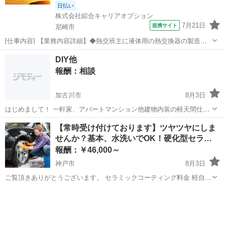
日払い
株式会社綜合キャリアオプション
7月21日
提携サイト
尼崎市
[仕事内容] 【業務内容詳細】◆熱交班主に液体用の熱交換器の製造全
般に携わっていただきます。 具体的には、 熱交換器内部にある穴の開
兵庫
尼崎市
工場
DIY他
いた板に図面通りにチューブを通してもらう作業、 熱交換器の組み立
報酬：相談
て、 塗装、 梱包等の作業が...
加古川市
8月3日
はじめまして！ 一軒家、アパートマンション他建物内装の軽天間仕切
り、各種ボード貼り。和室の土壁の上から、石膏ボード貼るなど他点
兵庫
加古川市
手伝いたい/助けたい
DIY
【常時受け付けております】ツヤツヤにしま
検口取り付けなど。 その他お手伝い出来る事ありましたら、お問い合
せんか？基本、水洗いでOK！硬化型セラ…
わせお待ちしてます。
報酬：￥46,000～
神戸市
8月3日
ご覧頂きありがとうございます。 セラミックコーティング料金 軽自動
車 ¥46,000 普通自動車 ¥50,000 SUV等背高普通自動車 ¥54,000 ミ
兵庫
神戸市
手伝いたい/助けたい
軽自動車
ニバン、大型セダン等 ¥60,000 色々な大き...