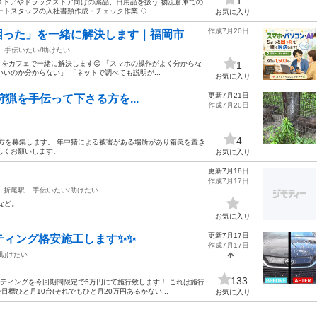
1
トストアやドラッグストア向けの薬品、日用品を扱う 物流倉庫での
ートスタッフの入社書類作成・チェック作業 ◇...
お気に入り
作成7月20日
困った」を一緒に解決します｜福岡市
手伝いたい/助けたい
をカフェで一緒に解決します😊 「スマホの操作がよく分からな
1
いのか分からない」 「ネットで調べても説明が...
お気に入り
更新7月21日
狩猟を手伝って下さる方を...
作成7月20日
4
さる方を募集します。 年中猪による被害がある場所があり箱罠を置き
しくお願いします。
お気に入り
更新7月18日
作成7月17日
折尾駅
手伝いたい/助けたい
など。
お気に入り
更新7月17日
ーティング格安施工します✨✨
作成7月17日
/助けたい
133
コーティングを今回期間限定で5万円にて施行致します！ これは施行
ひと月10台(それでもひと月20万円あるかない...
お気に入り