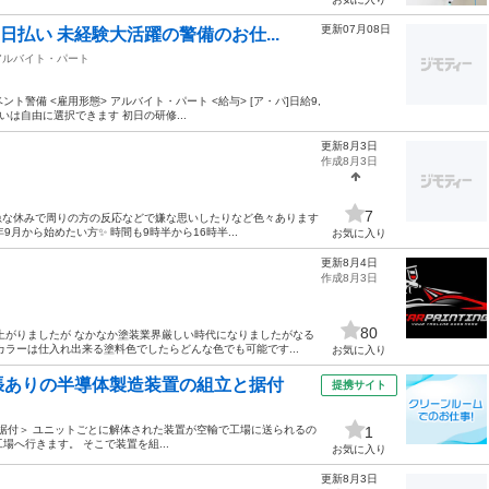
更新07月08日
日払い 未経験大活躍の警備のお仕...
アルバイト・パート
ト警備 <雇用形態> アルバイト・パート <給与> [ア・パ]日給9,
払いは自由に選択できます 初日の研修...
更新8月3日
作成8月3日
7
急な休みで周りの方の反応などで嫌な思いしたりなど色々あります
月から始めたい方✨️ 時間も9時半から16時半...
お気に入り
更新8月4日
作成8月3日
80
上がりましたが なかなか塗装業界厳しい時代になりましたがなる
ラーは仕入れ出来る塗料色でしたらどんな色でも可能です...
お気に入り
張ありの半導体製造装置の組立と据付
提携サイト
置の組立・据付＞ ユニットごとに解体された装置が空輸で工場に送られるの
1
場へ行きます。 そこで装置を組...
お気に入り
更新8月3日