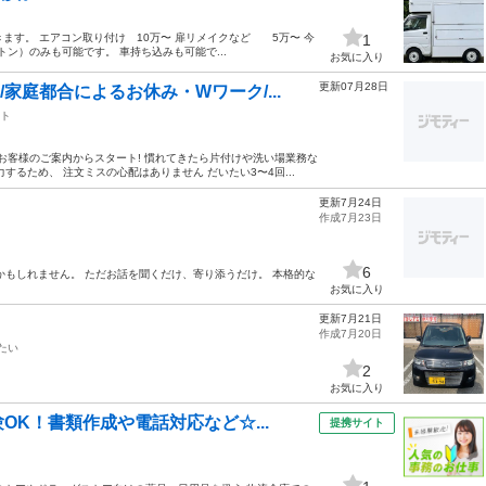
きます。 エアコン取り付け 10万〜 扉リメイクなど 5万〜 今
1
ン）のみも可能です。 車持ち込みも可能で...
お気に入り
更新07月28日
家庭都合によるお休み・Wワーク/...
ト
お客様のご案内からスタート! 慣れてきたら片付けや洗い場業務な
るため、 注文ミスの心配はありません だいたい3〜4回...
更新7月24日
作成7月23日
6
かもしれません。 ただお話を聞くだけ、寄り添うだけ。 本格的な
お気に入り
更新7月21日
作成7月20日
たい
2
お気に入り
K！書類作成や電話対応など☆...
提携サイト