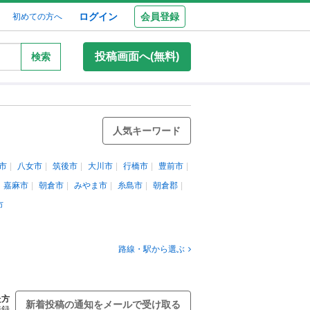
ログイン
会員登録
初めての方へ
投稿画面へ(無料)
検索
人気キーワード
市
八女市
筑後市
大川市
行橋市
豊前市
嘉麻市
朝倉市
みやま市
糸島市
朝倉郡
市
路線・駅から選ぶ
た方
新着投稿の通知をメールで受け取る
登録