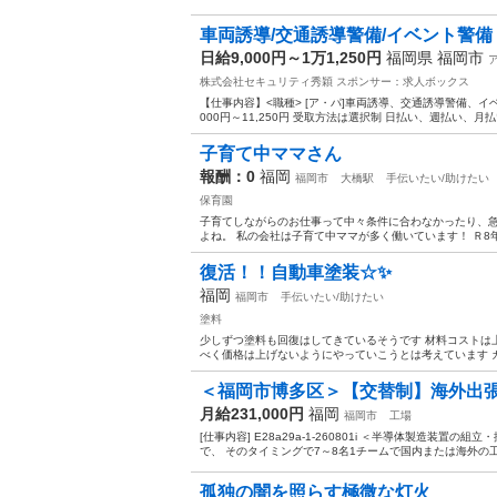
車両誘導/交通誘導警備/イベント警備 
日給9,000円～1万1,250円
福岡県 福岡市
株式会社セキュリティ秀穎
スポンサー：求人ボックス
【仕事内容】<職種> [ア・パ]車両誘導、交通誘導警備、イベン
000円～11,250円 受取方法は選択制 日払い、週払い、月
子育て中ママさん
報酬：0
福岡
福岡市
大橋駅
手伝いたい/助けたい
保育園
子育てしながらのお仕事って中々条件に合わなかったり、
よね。 私の会社は子育て中ママが多く働いています！ Ｒ8年9
復活！！自動車塗装☆✨
福岡
福岡市
手伝いたい/助けたい
塗料
少しずつ塗料も回復はしてきているそうです 材料コストは
べく価格は上げないようにやっていこうとは考えています カ
＜福岡市博多区＞【交替制】海外出
月給231,000円
福岡
福岡市
工場
[仕事内容] E28a29a-1-260801i ＜半導体製造装
で、 そのタイミングで7～8名1チームで国内または海外の工
孤独の闇を照らす極微な灯火