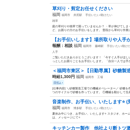
草刈り・剪定お任せください
福岡
福岡市
井尻駅
手伝いたい/助けたい
雑草
庭の草刈りや雑草で困っていませんか？ ・草が伸びてしまっ
ど、お困りの方のお手伝いをします。 普段から草刈り作業に
【お手伝いします】場所取りや人手が
報酬：相談
福岡
福岡市
藤崎駅
手伝いたい/助け
人手
ご覧いただきありがとうございます！ 「今すぐ人手がほし
っとしたお困りごとをお手伝いします。 「自分一人では手が
＜福岡市東区＞【日勤専属】砂糖製造
時給1,300円
福岡
福岡市
工場
日払い
[仕事内容] ＼砂糖製造工場での機械オペレーター／ 砂糖を
つのサイクルで砂糖を作っています。 ①機械を動かして生産
音楽制作、お手伝い、いたします⭐️ (
福岡
福岡市
博多駅
手伝いたい/助けたい
夏休み中につき、お手伝い、いたします⭐️ スタジオ、ホー
は、メッセージにて⭐️
キッチンカー製作 他社より断トツ