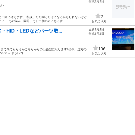
作成8月3日
たい
2
ど一緒に考えます。 相談、ただ聞くだけになるかもしれないけど
 その悩み、問題、そして胸の内にあるす...
お気に入り
更新8月2日
HID・LEDなどパーツ取...
作成8月2日
106
場所まで来てもらうかこちらからの出張型になります‼️出張・遠方の
000～ ドラレコ...
お気に入り