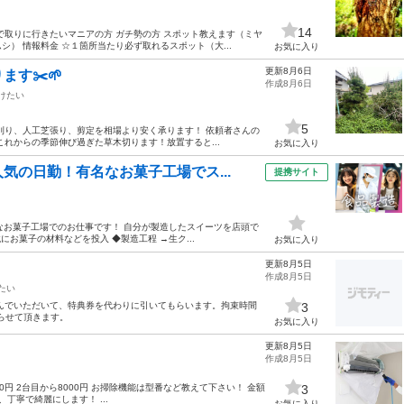
14
で取りに行きたいマニアの方 ガチ勢の方 スポット教えます（ミヤ
） 情報料金 ☆１箇所当たり必ず取れるスポット（大...
お気に入り
更新8月6日
す✂️🌱
作成8月6日
けたい
5
草刈り、人工芝張り、剪定を相場より安く承ります！ 依頼者さんの
れからの季節伸び過ぎた草木切ります！放置すると...
お気に入り
気の日勤！有名なお菓子工場でス...
提携サイト
名なお菓子工場でのお仕事です！ 自分が製造したスイーツを店頭で
にお菓子の材料などを投入 ◆製造工程 →生ク...
お気に入り
更新8月5日
作成8月5日
たい
んでいただいて、特典券を代わりに引いてもらいます。拘束時間
3
送らせて頂きます。
お気に入り
更新8月5日
作成8月5日
円 2台目から8000円 お掃除機能は型番など教えて下さい！ 金額
3
丁寧で綺麗にします！ ...
お気に入り