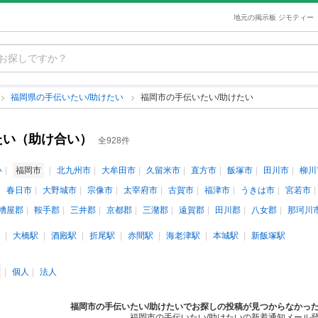
地元の掲示板 ジモティー
福岡県の手伝いたい/助けたい
福岡市の手伝いたい/助けたい
たい（助け合い）
全928件
い
福岡市
北九州市
大牟田市
久留米市
直方市
飯塚市
田川市
柳川
春日市
大野城市
宗像市
太宰府市
古賀市
福津市
うきは市
宮若市
糟屋郡
鞍手郡
三井郡
京都郡
三潴郡
遠賀郡
田川郡
八女郡
那珂川
大橋駅
酒殿駅
折尾駅
赤間駅
海老津駅
本城駅
新飯塚駅
個人
法人
福岡市の手伝いたい/助けたいでお探しの投稿が見つからなかっ
福岡市の手伝いたい/助けたいの新着通知メール