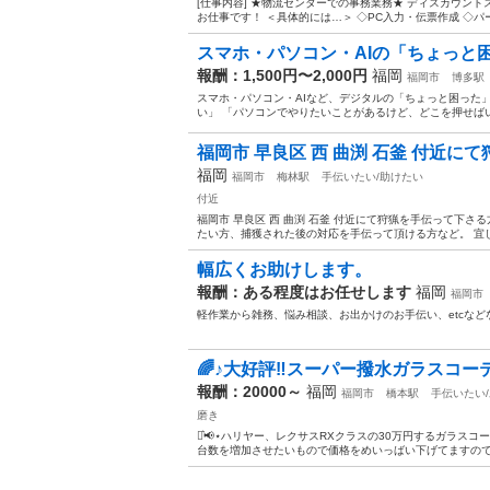
[仕事内容] ★物流センターでの事務業務★ ディスカウン
お仕事です！ ＜具体的には…＞ ◇PC入力・伝票作成 ◇パ
スマホ・パソコン・AIの「ちょっと
報酬：1,500円〜2,000円
福岡
福岡市
博多駅
スマホ・パソコン・AIなど、デジタルの「ちょっと困った」
い」 「パソコンでやりたいことがあるけど、どこを押せばい
福岡市 早良区 西 曲渕 石釜 付近にて
福岡
福岡市
梅林駅
手伝いたい/助けたい
付近
福岡市 早良区 西 曲渕 石釜 付近にて狩猟を手伝って下
たい方、捕獲された後の対応を手伝って頂ける方など。 宜
幅広くお助けします。
報酬：ある程度はお任せします
福岡
福岡市
軽作業から雑務、悩み相談、お出かけのお手伝い、etcなど
🌈♪大好評‼️スーパー撥水ガラスコ
報酬：20000～
福岡
福岡市
橋本駅
手伝いたい
磨き
⋆͛📢⋆ハリヤー、レクサスRXクラスの30万円するガラス
台数を増加させたいもので価格をめいっばい下げてますので目標