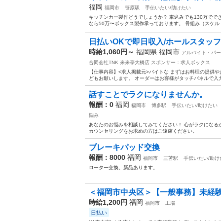
福岡
福岡市
笹原駅
手伝いたい/助けたい
キッチンカー製作どうでしょうか？ 車込みでも130万でで
なら50万〜ボックス製作承っております。 骨組み（スケルト
日払いOKで即日収入/ホールスタッフ/
時給1,060円～
福岡県 福岡市
アルバイト・パー
合同会社TNK 来来亭大橋店
スポンサー：求人ボックス
【仕事内容】<求人掲載元>バイトな まずはお料理の提供や
どもお願いします。 オーダーはお客様がタッチパネルで入力す
話すことでラクになりませんか。
報酬：0
福岡
福岡市
博多駅
手伝いたい/助けたい
悩み
あなたのお悩みを相談してみてください！ 心がラクになる
カウンセリングをお求めの方はご遠慮ください。
ブレーキパッド交換
報酬：8000
福岡
福岡市
三苫駅
手伝いたい/助け
ローター交換。新品あります。
＜福岡市中央区＞【一般事務】未経験O
時給1,200円
福岡
福岡市
工場
日払い