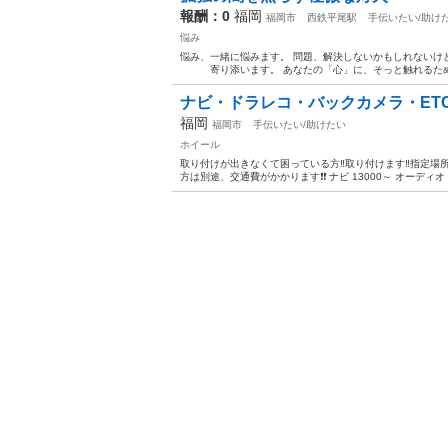
報酬：0
福岡
福岡市
西鉄平尾駅
手伝いたい/助け
悩み
悩み、一緒に悩みます。 問題、解決しないかもしれないけ
寄り添います。 あなたの「心」に、そっと触れるために。
ナビ・ドラレコ・バックカメラ・ETC・
福岡
福岡市
手伝いたい/助けたい
ホイール
取り付けが出きなくて困っている方‼️取り付けます‼️指定
方は別途、交通費がかかります❗❗ ナビ 13000～ オーディオ 5