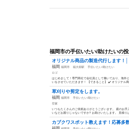
福岡市の手伝いたい/助けたいの
オリジナル商品の製造代行します！│
福岡
福岡市
福大前駅
手伝いたい/助けたい
ロゴ
はじめまして！専門商社で会社員として働いており、海外と
いをさせていただきます！ 【できること】 ✔️ オリジナル商品
草刈りや剪定をします。
福岡
福岡市
手伝いたい/助けたい
空家
いつもたくさんのご依頼ありがとうございます。 庭のお手
いなどお困りじゃないですか? お助けいたします。 見積りは、
カブクワスポット教えます！応募多数‼
福岡
福岡市
手伝いたい/助けたい