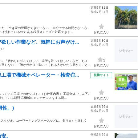
更新7月31日
作成7月31日
た ・空き家の管理ができていない ・自分でやる時間がない な
は慣れているので ある程度スムーズに対応できま...
お気に入り
更新7月30日
欲しい作業など、気軽にお声がけ...
作成7月30日
たい
1
い」「代わりに並んでほしい・場所を取ってほしい」など、ちょ
回らない」「誰か代わりに動いてくれる人がいたら助かる」と...
お気に入り
工場で機械オペレーター・検査◎...
提携サイト
作っている工場でのオシゴト♪ ＜お仕事内容＞ 工場全体で、以下3
している期間 ②機械のメンテナンスをする期...
お気に入り
更新7月29日
男性。)
作成7月29日
ムスタジオ、コーワーキングスペースなどに、参ります⭐️ 詳しく
お気に入り
作成7月29日
激安。