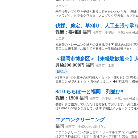
スポット
来年今年カブクワを子供と取りに行きたいという方、 趣味
マクワガタ、ヒラタクワガタ、ノコギリクワガタ、カブトムシ
伐採、剪定、草刈り、人工芝張り承りま
報酬：要相談
福岡
福岡市
千早駅
手伝いたい/助
人工芝
元庭師のトレーニング好きの２９歳です🏋️ 庭木の伐採や
要望に出来る限りお応えできる様に一生懸命頑張ります！ こ
＜福岡市博多区＞【未経験歓迎☆】人
月給200,000円
福岡
福岡市
工場
日払い
[仕事内容] ◎お菓子の材料投入・カット・盛り付け◎ 有
見ることができます☆ ＜具体的には…＞ ◆材料工程 →機械
8/10 ららぽーと福岡 列並び‼️
報酬：1500
福岡
福岡市
竹下駅
手伝いたい/助け
整番引きご協力していただける方探しております。 列に並
は9:00-12:00頃を予定しています 詳細はメッセージにて
エアコンクリーニング
福岡
福岡市
手伝いたい/助けたい
エアコンクリーニング致します！ ノーマルエアコン1台8500
はプラス料金になります！ 女性スタッフ同行！ 安心、安全、