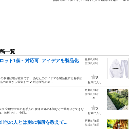
投稿一覧
更新8月6日
ロット1個～対応可│アイデアを製品化
作成8月6日
8
の取引経験が豊富です。 あなたのアイデアを製品化するお手伝
の企画から製造まで ✔️ 既存製品のカ...
お気に入り
更新8月6日
作成8月6日
3
入れ 空地や空家のお手入れ 腰痛や体の不調などで草刈りができな
無料です。 金額...
お気に入り
更新8月6日
️他の人とは別の場所を教えて...
作成8月6日