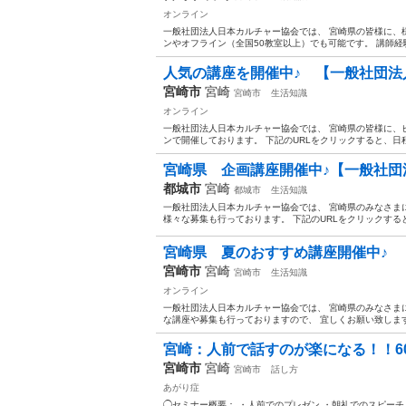
オンライン
一般社団法人日本カルチャー協会では、 宮崎県の皆様に、
ンやオフライン（全国50教室以上）でも可能です。 講師経験
人気の講座を開催中♪ 【一般社団法
宮崎市
宮崎
宮崎市
生活知識
オンライン
一般社団法人日本カルチャー協会では、 宮崎県の皆様に、
ンで開催しております。 下記のURLをクリックすると、日程
宮崎県 企画講座開催中♪【一般社団
都城市
宮崎
都城市
生活知識
一般社団法人日本カルチャー協会では、 宮崎県のみなさま
様々な募集も行っております。 下記のURLをクリックすると
宮崎県 夏のおすすめ講座開催中♪ 
宮崎市
宮崎
宮崎市
生活知識
オンライン
一般社団法人日本カルチャー協会では、 宮崎県のみなさま
な講座や募集も行っておりますので、 宜しくお願い致します。
宮崎：人前で話すのが楽になる！！60
宮崎市
宮崎
宮崎市
話し方
あがり症
◯セミナー概要： ・人前でのプレゼン ・朝礼でのスピーチ