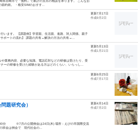
宮崎県宮崎市で『無料』で家計の支出の相談を承ります。 こんなお
約術。 ・格安SIMのおすす...
更新7月17日
作成9月2日
行います。 【課題例】学習面、生活面、進路、対人関係、親子
サポートの流れ】 課題の共有→解決の方法の共有→...
更新5月13日
作成1月21日
ルや業務内容、必要な知識、電話応対などの研修は受けたり、受
ナーの研修を受けた経験がある方はどのくらい、いらっし...
更新9月25日
作成7月17日
更新4月14日
会問題研究会）
作成7月2日
時30分 ※7月の公開例会は24日(木) 場所：えびの市国際交流
班会は例会で 現代社会の...