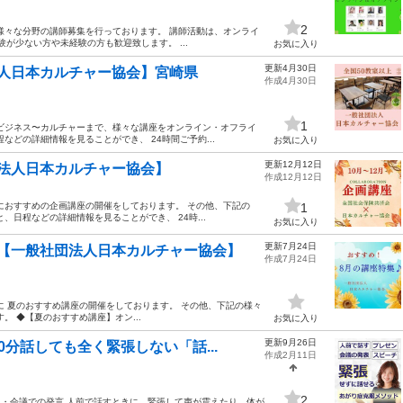
2
様々な分野の講師募集を行っております。 講師活動は、オンライ
が少ない方や未経験の方も歓迎致します。 ...
お気に入り
更新4月30日
人日本カルチャー協会】宮崎県
作成4月30日
1
ビジネス〜カルチャーまで、様々な講座をオンライン・オフライ
などの詳細情報を見ることができ、 24時間ご予約...
お気に入り
更新12月12日
法人日本カルチャー協会】
作成12月12日
におすすめの企画講座の開催をしております。 その他、下記の
1
、日程などの詳細情報を見ることができ、 24時...
お気に入り
更新7月24日
【一般社団法人日本カルチャー協会】
作成7月24日
に 夏のおすすめ講座の開催をしております。 その他、下記の様々
 ◆【夏のおすすめ講座】オン...
お気に入り
更新9月26日
分話しても全く緊張しない「話...
作成2月11日
2
 ・会議での発言 人前で話すときに、緊張して声が震えたり、体が