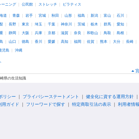
レーニング
公民館
ストレッチ
ピラティス
海道
青森
岩手
宮城
秋田
山形
福島
新潟
富山
石川
梨
長野
東京
埼玉
千葉
神奈川
茨城
栃木
群馬
愛知
重
静岡
大阪
兵庫
京都
滋賀
奈良
和歌山
鳥取
島根
島
山口
徳島
香川
愛媛
高知
福岡
佐賀
熊本
大分
長崎
鹿児島
沖縄
へ
崎県の生活知識
ポリシー
プライバシーステートメント
健全化に資する運用方針
利用ガイド
フリーワードで探す
特定商取引法の表示
利用者情