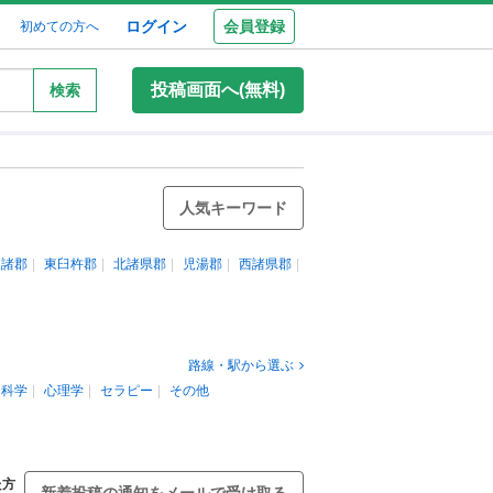
ログイン
会員登録
初めての方へ
投稿画面へ(無料)
検索
人気キーワード
東諸郡
東臼杵郡
北諸県郡
児湯郡
西諸県郡
路線・駅から選ぶ
科学
心理学
セラピー
その他
た方
新着投稿の通知をメールで受け取る