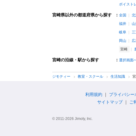
ボイスト
宮崎県以外の都道府県から探す
：
全国
北
福井
山
岐阜
三
岡山
広
宮崎
宮崎の沿線・駅から探す
：
選択画面
ジモティー
教室・スクール
生活知識
宮
利用規約
プライバシー
サイトマップ
ご
© 2011-2026 Jimoty, Inc.