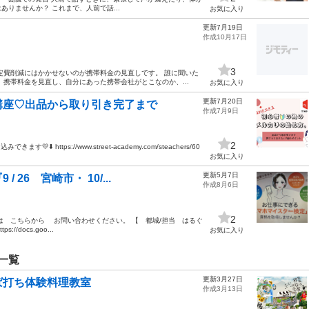
りませんか？ これまで、人前で話...
お気に入り
更新7月19日
作成10月17日
3
定費削減にはかかせないのが携帯料金の見直しです。 誰に聞いた
携帯料金を見直し、自分にあった携帯会社がとこなのか、...
お気に入り
更新7月20日
講座♡出品から取り引き完了まで
作成7月9日
2
 https://www.street-academy.com/steachers/60
お気に入り
更新5月7日
26 宮崎市・ 10/...
作成8月6日
2
は こちらから お問い合わせください。 【 都城/担当 はるぐ
/docs.goo...
お気に入り
一覧
更新3月27日
ば打ち体験料理教室
作成3月13日