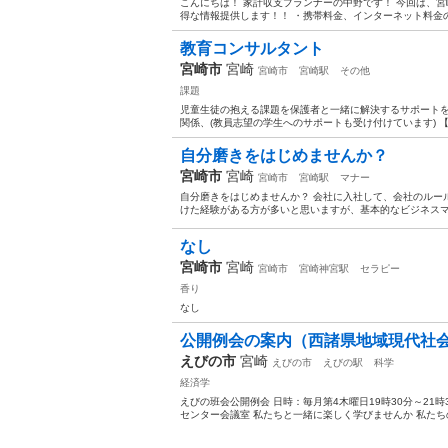
こんにちは！ 家計収支プランナーの中野です！ 今回は、
得な情報提供します！！ ・携帯料金、インターネット料金の節
教育コンサルタント
宮崎市
宮崎
宮崎市
宮崎駅
その他
課題
児童生徒の抱える課題を保護者と一緒に解決するサポートを
関係、(教員志望の学生へのサポートも受け付けています) 【
自分磨きをはじめませんか？
宮崎市
宮崎
宮崎市
宮崎駅
マナー
自分磨きをはじめませんか？ 会社に入社して、会社のルー
けた経験がある方が多いと思いますが、基本的なビジネスマ
なし
宮崎市
宮崎
宮崎市
宮崎神宮駅
セラピー
香り
なし
公開例会の案内（西諸県地域現代社
えびの市
宮崎
えびの市
えびの駅
科学
経済学
えびの班会公開例会 日時：毎月第4木曜日19時30分～21
センター会議室 私たちと一緒に楽しく学びませんか 私たちの