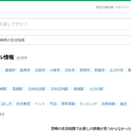
地元の掲示板 ジモティー
崎県の生活知識
ル情報
全18件
市
都城市
延岡市
日南市
小林市
日向市
串間市
西都市
えびの市
崎駅
高鍋駅
日向住吉駅
日向庄内駅
都城駅
えびの駅
話し方
幼児教育
ペット
手話
理科実験
ラッピング
自然体験
速読
仲介
宮崎の生活知識でお探しの投稿が見つからなかっ