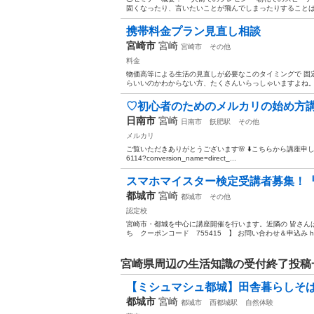
固くなったり、言いたいことが飛んでしまったりすることはあ
携帯料金プラン見直し相談
宮崎市
宮崎
宮崎市
その他
料金
物価高等による生活の見直しが必要なこのタイミングで 固
らいいのかわからない方、たくさんいらっしゃいますよね。 
♡初心者のためのメルカリの始め方
日南市
宮崎
日南市
飫肥駅
その他
メルカリ
ご覧いただきありがとうございます🌸 ⬇️こちらから講座申し込みできます💛⬇️
6114?conversion_name=direct_...
スマホマイスター検定受講者募集！『9 / 
都城市
宮崎
都城市
その他
認定校
宮崎市・都城を中心に講座開催を行います。近隣の 皆さん
ち クーポンコード 755415 】 お問い合わせ＆申込み https:/
宮崎県周辺の生活知識の受付終了投稿
【ミシュマシュ都城】田舎暮らしそ
都城市
宮崎
都城市
西都城駅
自然体験