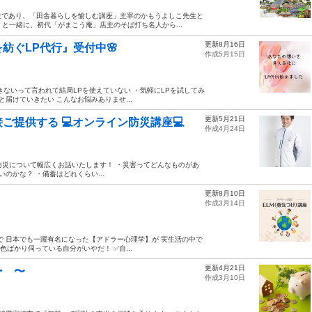
主であり、「田舎暮らしを愉しむ講座」主宰のかもうよしこ先生と
と一緒に、初代「がまこう庵」店主のそば打ち名人から...
更新8月16日
紡ぐLP代行』受付中🌸
作成5月15日
ないって言われて結局LPを使えていない ・気軽にLPを試してみ
届けていきたい こんなお悩みありませ...
更新5月21日
提供する 💻オンライン防災講座💻
作成4月24日
ゅんが防災について幅広くお話いたします！ ・災害ってどんなものがあ
のかな？ ・備蓄はどれくらい...
更新8月10日
作成3月14日
で 日本でも一躍有名になった【アドラー心理学】が 実生活の中で
の顔色ばかり伺っている自分がいやだ！ ✅自...
更新4月21日
ー 〜
作成3月10日