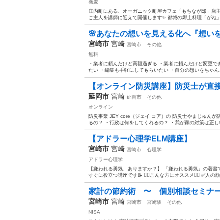
蕎麦
庄内町にある、オーガニック町屋カフェ「もちなが邸」店
ご主人を講師に迎えて開催します✨ 都城の郷土料理「がね」
🌸あなたの想いを見える化へ『想いを
宮崎市
宮崎
宮崎市
その他
無料
・業者に頼んだけど高額過ぎる ・業者に頼んだけど変更でき
たい ・編集も手軽にしてもらいたい ・自分の想いをちゃんと
【オンライン防災講座】防災士が直接ご
延岡市
宮崎
延岡市
その他
オンライン
防災事業 JEY core（ジェイ コア）の 防災士やまじ
るの？ ・行政は何をしてくれるの？ ・我が家の対策は正しい
【アドラー心理学ELM講座】
宮崎市
宮崎
宮崎市
心理学
アドラー心理学
【嫌われる勇気、ありますか？】 「嫌われる勇気」の著書
すぐに役立つ講座です📝 👇🏻こんな方にオススメ👇🏻 ✅人
家計の節約術 〜 個別相談セミナ
宮崎市
宮崎
宮崎市
宮崎駅
その他
NISA