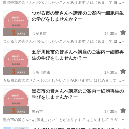
東津軽郡の皆さんへお伝えしたいことがあります♡ はじめまして ヨガ
インストラクターのハルナです 私が細胞再生の学びをした キッカケは
青森
東津軽郡
生活知識
講座
つがる市の皆さんへ講座のご案内ー細胞再生
産後に一気に上がった 健康意識ですが 学ぶにつれて分かったことが...
の学びをしませんか？ー
つがる市
1月30日
つがる市の皆さんへお伝えしたいことがあります♡ はじめまして ヨガ
インストラクターのハルナです 私が細胞再生の学びをした キッカケは
青森
つがる市
生活知識
講座
五所川原市の皆さんへ講座のご案内ー細胞再
産後に一気に上がった 健康意識ですが 学ぶにつれて分かったことが...
生の学びをしませんか？ー
五所川原市
1月30日
五所川原市の皆さんへお伝えしたいことがあります♡ はじめまして ヨ
ガインストラクターのハルナです 私が細胞再生の学びをした キッカケ
青森
五所川原市
生活知識
講座
黒石市の皆さんへ講座のご案内ー細胞再生の
は産後に一気に上がった 健康意識ですが 学ぶにつれて分かったこと...
学びをしませんか？ー
黒石市
1月30日
黒石市の皆さんへお伝えしたいことがあります♡ はじめまして ヨガイ
ンストラクターのハルナです 私が細胞再生の学びをした キッカケは産
青森
黒石市
生活知識
講座