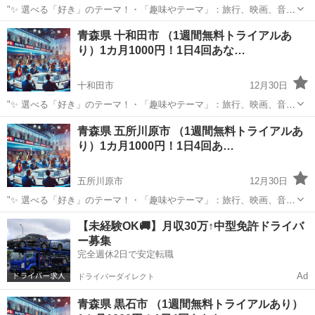
"✨ 選べる「好き」のテーマ！・「趣味やテーマ」：旅行、映画、音
楽、ペットなど、好きなものをもっと楽しめる情報をお届けします。
青森
三沢市
その他
青森県 十和田市 （1週間無料トライアルあ
⏰ 1日4回のタイムリーな配信 7:00: 目覚めの1通で1日を元気にスター
り）1カ月1000円！1日4回あな…
ト！12:0...
十和田市
12月30日
"✨ 選べる「好き」のテーマ！・「趣味やテーマ」：旅行、映画、音
楽、ペットなど、好きなものをもっと楽しめる情報をお届けします。
青森
十和田市
その他
青森県 五所川原市 （1週間無料トライアルあ
⏰ 1日4回のタイムリーな配信 7:00: 目覚めの1通で1日を元気にスター
り）1カ月1000円！1日4回あ…
ト！12:0...
五所川原市
12月30日
"✨ 選べる「好き」のテーマ！・「趣味やテーマ」：旅行、映画、音
楽、ペットなど、好きなものをもっと楽しめる情報をお届けします。
青森
五所川原市
その他
【未経験OK🚚】月収30万↑中型免許ドライバ
⏰ 1日4回のタイムリーな配信 7:00: 目覚めの1通で1日を元気にスター
ー募集
ト！12:0...
完全週休2日で安定転職
Ad
ドライバーダイレクト
青森県 黒石市 （1週間無料トライアルあり）