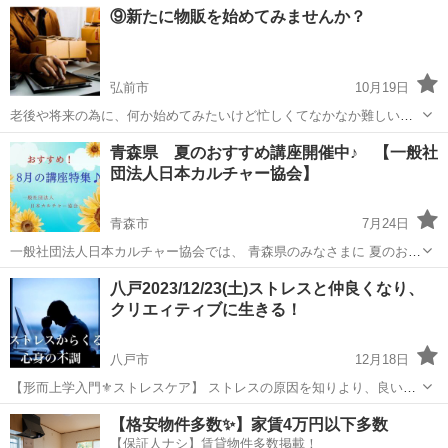
青森
青森市
生活知識
先生
⑨新たに物販を始めてみませんか？
ております。 下記のURLをクリックすると、日程などの詳細情報を見
ることができ、 24時...
弘前市
10月19日
老後や将来の為に、何か始めてみたいけど忙しくてなかなか難しい。
そんな方におすすめな物販があります。 毎日を忙しく頑張る会社員の
青森
弘前市
生活知識
レッスン
青森県 夏のおすすめ講座開催中♪ 【一般社
方でも お子さんのお世話に家事へと忙しい主婦の方でも 仕事や作業の
団法人日本カルチャー協会】
合間のスキマ時間 月２～...
青森市
7月24日
一般社団法人日本カルチャー協会では、 青森県のみなさまに 夏のおす
すめ講座の開催をしております。 その他、下記の様々な講座や募集も
青森
青森市
生活知識
八戸2023/12/23(土)ストレスと仲良くなり、
行っておりますので、 宜しくお願い致します。 ◆【夏のおすすめ講
クリエィティブに生きる！
座】オン...
八戸市
12月18日
【形而上学入門⚜️ストレスケア】 ストレスの原因を知りより、良い人
生を再構築する ⚜️ストレスマネジメントの御案内⚜️
青森
八戸市
心理学
ライトワーカー
【格安物件多数✨】家賃4万円以下多数
https://ameblo.jp/yukarin8momoko/entry-12288148463.h...
【保証人ナシ】賃貸物件多数掲載！