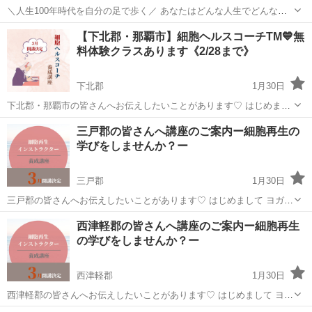
＼人生100年時代を自分の足で歩く／ あなたはどんな人生でどんな気
持ちで人生を創りたい？ それには健康が大切！ そんなの分かってる
青森
平川市
生活知識
講座
【下北郡・那覇市】細胞ヘルスコーチTM💙無
よ〜 って思いますよね🤗 みなさんはどんな対策をしているんでしょう
料体験クラスあります《2/28まで》
か...
下北郡
1月30日
下北郡・那覇市の皆さんへお伝えしたいことがあります♡ はじめまし
て ヨガインストラクターのハルナです🧘‍♀️ 私が細胞再生の学びをした
青森
下北郡
生活知識
講座
三戸郡の皆さんへ講座のご案内ー細胞再生の
キッカケは産後に一気に上がった 健康意識ですが 学ぶにつれて...
学びをしませんか？ー
三戸郡
1月30日
三戸郡の皆さんへお伝えしたいことがあります♡ はじめまして ヨガイ
ンストラクターのハルナです 私が細胞再生の学びをした キッカケは産
青森
三戸郡
生活知識
講座
西津軽郡の皆さんへ講座のご案内ー細胞再生
後に一気に上がった 健康意識ですが 学ぶにつれて分かったことが ...
の学びをしませんか？ー
西津軽郡
1月30日
西津軽郡の皆さんへお伝えしたいことがあります♡ はじめまして ヨガ
インストラクターのハルナです 私が細胞再生の学びをした キッカケは