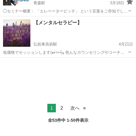
青森駅
3月18日
◯セミナー概要： 「エレベーターピッチ」 という言葉をご存知でしょ
うか？ ITの本拠地シリコンバレーでは、 「エレベーターの中で投資家
青森
青森市
青森駅
話し方
コミュニケーション
【メンタルセラピー】
に会ったら、起業家は自分のビジネスプランを30秒で的確に伝えられ
なければ、その...
弘前東高前駅
4月21日
低価格でセッションします(๑•̀ㅂ•́)و 色んなカウンセリングやコーチン
グは高い!! ハウツー教室やビジネス教室も高い!! 起業塾もあれもこれ
青森
弘前市
弘前東高前駅
セラピー
セッション
も高い( ; ; ) 悩んでるから 変わりたいから 成長したいから 一歩進...
1
2
次へ
全53件中 1-50件表示