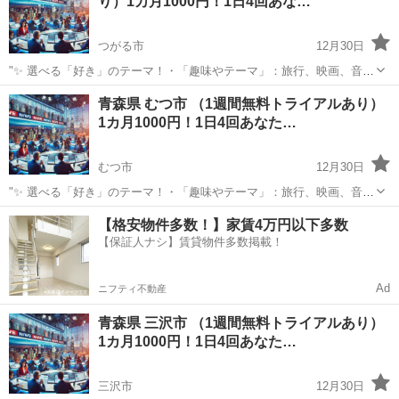
り）1カ月1000円！1日4回あな…
ト！12:0...
つがる市
12月30日
"✨ 選べる「好き」のテーマ！・「趣味やテーマ」：旅行、映画、音
楽、ペットなど、好きなものをもっと楽しめる情報をお届けします。
青森
つがる市
その他
青森県 むつ市 （1週間無料トライアルあり）
⏰ 1日4回のタイムリーな配信 7:00: 目覚めの1通で1日を元気にスター
1カ月1000円！1日4回あなた…
ト！12:0...
むつ市
12月30日
"✨ 選べる「好き」のテーマ！・「趣味やテーマ」：旅行、映画、音
楽、ペットなど、好きなものをもっと楽しめる情報をお届けします。
青森
むつ市
その他
BTS
【格安物件多数！】家賃4万円以下多数
⏰ 1日4回のタイムリーな配信 7:00: 目覚めの1通で1日を元気にスター
【保証人ナシ】賃貸物件多数掲載！
ト！12:0...
Ad
ニフティ不動産
青森県 三沢市 （1週間無料トライアルあり）
1カ月1000円！1日4回あなた…
三沢市
12月30日