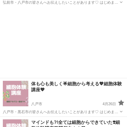
弘前市・八戸市の皆さんへお伝えしたいことがあります♡ はじめまし
て ヨガインストラクターのハルナです🧘‍♀️ 私が細胞再生の学びをした
青森
弘前市
生活知識
講座
キッカケは産後に一気に上がった 👉健康意識💙ですが 学ぶにつれ
て...
体も心も美しく🌟細胞から考える💖細胞体験
講座💖
八戸市
4月26日
八戸市・黒石市の皆さんへお伝えしたいことがあります♡ はじめまし
て ヨガインストラクターのハルナです🧘‍♀️ 自分の目で見極める時代が
青森
八戸市
生活知識
講座
マインドも?!全ては細胞からできていた❣️細
やってきましたね！ こんな方はすぐご予約を ⭐️看護師として先行...