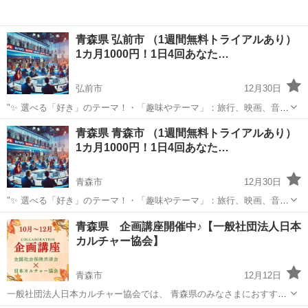
青森県 弘前市 （1週間無料トライアルあり）
1カ月1000円！1日4回あなた…
弘前市
12月30日
"✨ 選べる「好き」のテーマ！・「趣味やテーマ」：旅行、映画、音
楽、ペットなど、好きなものをもっと楽しめる情報をお届けします。
青森
弘前市
その他
BTS
青森県 青森市 （1週間無料トライアルあり）
⏰ 1日4回のタイムリーな配信 7:00: 目覚めの1通で1日を元気にスター
1カ月1000円！1日4回あなた…
ト！12:0...
青森市
12月30日
"✨ 選べる「好き」のテーマ！・「趣味やテーマ」：旅行、映画、音
楽、ペットなど、好きなものをもっと楽しめる情報をお届けします。
青森
青森市
その他
青森県 企画講座開催中♪【一般社団法人日本
⏰ 1日4回のタイムリーな配信 7:00: 目覚めの1通で1日を元気にスター
カルチャー協会】
ト！12:0...
青森市
12月12日
一般社団法人日本カルチャー協会では、 青森県のみなさまにおすすめ
の企画講座の開催をしております。 その他、下記の様々な募集も行っ