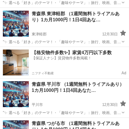
"✨ 選べる「好き」のテーマ！・「趣味やテーマ」：旅行、映画、音
楽、ペットなど、好きなものをもっと楽しめる情報をお届けします。
青森
上北郡
その他
BTS
青森県 東津軽郡 （1週間無料トライアルあ
⏰ 1日4回のタイムリーな配信 7:00: 目覚めの1通で1日を元気にスター
り）1カ月1000円！1日4回あな…
ト！12:0...
東津軽郡
12月30日
"✨ 選べる「好き」のテーマ！・「趣味やテーマ」：旅行、映画、音
楽、ペットなど、好きなものをもっと楽しめる情報をお届けします。
青森
東津軽郡
その他
BTS
【格安物件多数✨】家賃4万円以下多数
⏰ 1日4回のタイムリーな配信 7:00: 目覚めの1通で1日を元気にスター
【保証人ナシ】賃貸物件多数掲載！
ト！12:0...
Ad
ニフティ不動産
青森県 平川市 （1週間無料トライアルあり）
1カ月1000円！1日4回あなた…
平川市
12月30日
"✨ 選べる「好き」のテーマ！・「趣味やテーマ」：旅行、映画、音
楽、ペットなど、好きなものをもっと楽しめる情報をお届けします。
青森
平川市
その他
青森県 つがる市 （1週間無料トライアルあ
⏰ 1日4回のタイムリーな配信 7:00: 目覚めの1通で1日を元気にスター