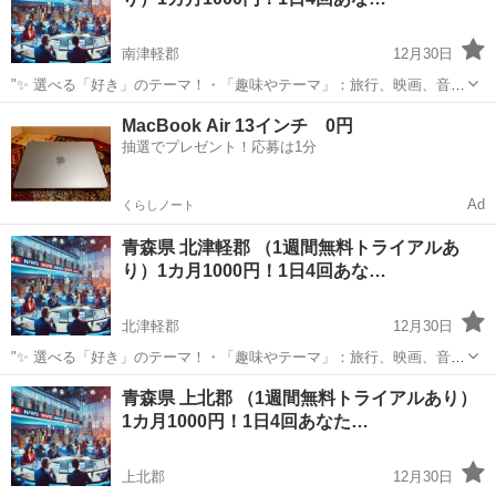
ト！12:0...
南津軽郡
12月30日
"✨ 選べる「好き」のテーマ！・「趣味やテーマ」：旅行、映画、音
楽、ペットなど、好きなものをもっと楽しめる情報をお届けします。
青森
南津軽郡
その他
MacBook Air 13インチ 0円
⏰ 1日4回のタイムリーな配信 7:00: 目覚めの1通で1日を元気にスター
抽選でプレゼント！応募は1分
ト！12:0...
Ad
くらしノート
青森県 北津軽郡 （1週間無料トライアルあ
り）1カ月1000円！1日4回あな…
北津軽郡
12月30日
"✨ 選べる「好き」のテーマ！・「趣味やテーマ」：旅行、映画、音
楽、ペットなど、好きなものをもっと楽しめる情報をお届けします。
青森
北津軽郡
その他
青森県 上北郡 （1週間無料トライアルあり）
⏰ 1日4回のタイムリーな配信 7:00: 目覚めの1通で1日を元気にスター
1カ月1000円！1日4回あなた…
ト！12:0...
上北郡
12月30日