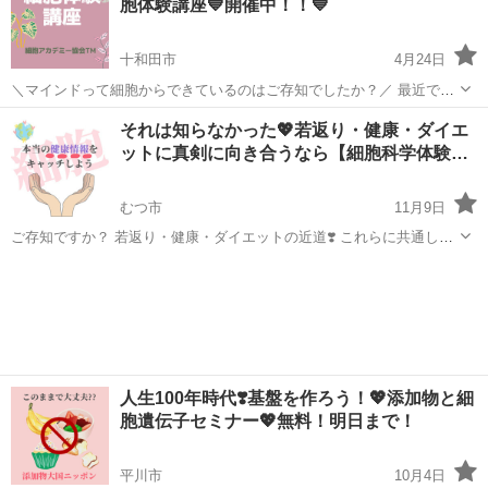
胞体験講座💙開催中！！💙
十和田市
4月24日
＼マインドって細胞からできているのはご存知でしたか？／ 最近では
「細胞」に焦点が当てられていますね まさに❣️私たちの全ては 「細
青森
十和田市
生活知識
講座
それは知らなかった💖若返り・健康・ダイエ
胞」 から成り立っています 例えば💖こころ💖 心は胸にあるのではな
ットに真剣に向き合うなら【細胞科学体験…
く ...
むつ市
11月9日
ご存知ですか？ 若返り・健康・ダイエットの近道❣️ これらに共通して
いるキーワードは☝️ ............細胞です.............. 実はこういう方多いん
青森
むつ市
生活知識
講座
ですよ〜 医療やエステなど体に関わ...
人生100年時代❣️基盤を作ろう！💖添加物と細
胞遺伝子セミナー💖無料！明日まで！
平川市
10月4日