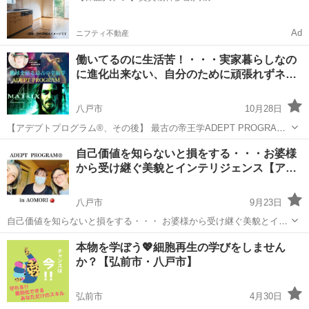
Ad
ニフティ不動産
働いてるのに生活苦！・・・実家暮らしなの
に進化出来ない、自分のために頑張れずネ…
八戸市
10月28日
【アデプトプログラム®️、その後】 最古の帝王学ADEPT PROGRAM®️
御縁を頂き有難うございました💝 『なんとなく気づいてる事でしたが
青森
八戸市
セラピー
アデプトプログラム
自己価値を知らないと損をする・・・お婆様
アデプト後、腑に落ちました！ 納得してないルーティンな毎日 今の仕
から受け継ぐ美貌とインテリジェンス【ア…
事に縛...
八戸市
9月23日
自己価値を知らないと損をする・・・ お婆様から受け継ぐ美貌とイン
テリジェンス 【アデプトプログラム®️その後】
青森
八戸市
セラピー
アデプトプログラム
本物を学ぼう💖細胞再生の学びをしません
https://ameblo.jp/yukarin8momoko/entry-12293326369.html ...
か？【弘前市・八戸市】
弘前市
4月30日