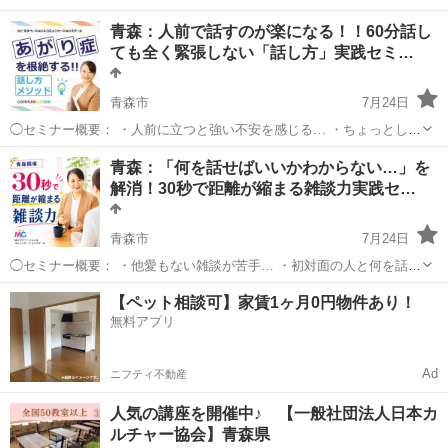
青森：人前で話すのが楽になる！！60分話し
ても全く緊張しない「話し方」実践セミ…
青森市
7月24日
◯セミナー概要： ・人前に立つと強い不安を感じる… ・ちょっとした
挨拶やプレゼンが苦手… ・大勢の前で話すと声が震えてしまう… ・準
青森
青森市
生活知識
あがり症
青森：「何を話せばいいかわからない…」を
備しても本番になると上手く話せない… ・会議で意見を求められると
解消！30秒で距離が縮まる雑談力実践セ…
言葉に詰まる… ...
青森市
7月24日
◯セミナー概要： ・他愛もない雑談が苦手… ・初対面の人と何を話せ
ばいいかわからない… ・会話が続かず沈黙してしまうときがある… ・
青森
青森市
話し方
コミュニケーション
【ペット相談可】家賃1ヶ月0円物件あり！
頑張って話そうとすると逆に空回りしてしまう… ・職場の雑談や交流
無料アプリ
会で話すのが疲れて...
Ad
ニフティ不動産
人気の講座を開催中♪ 【一般社団法人日本カ
ルチャー協会】青森県