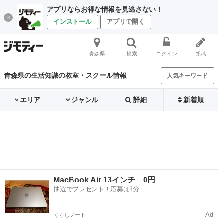
アプリならお得な情報を見逃さない！
インストール
アプリで開く
青森県
検索
ログイン
投稿
青森県の生活知識の教室・スクール情報
人気キーワード
エリア
ジャンル
詳細
新着順
MacBook Air 13インチ 0円
抽選でプレゼント！応募は1分
Ad
くらしノート