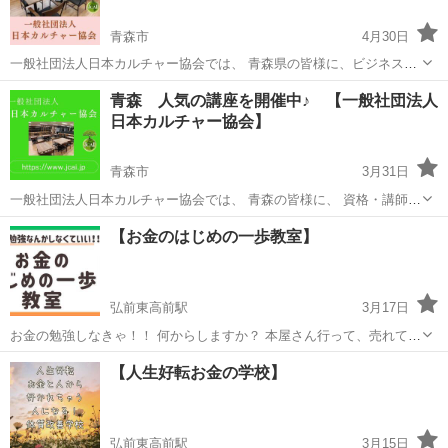
青森市
4月30日
一般社団法人日本カルチャー協会では、 青森県の皆様に、ビジネス〜
カルチャーまで、様々な講座をオンライン・オフラインで開催してお
青森
青森市
生活知識
オンライン
青森 人気の講座を開催中♪ 【一般社団法人
ります。 下記のURLをクリックすると、日程などの詳細情報を見るこ
日本カルチャー協会】
とができ、 24時間ご予約...
青森市
3月31日
一般社団法人日本カルチャー協会では、 青森の皆様に、 資格・講師養
成・プロ養成・ 料理・語学・ダンス・音楽・健康・ハンドメイド・ 美
青森
青森市
生活知識
カルチャー
【お金のはじめの一歩教室】
容・ファッション・介護・福祉・植物・アート 資産運用・伝統文化・
占い・一般教養...
弘前東高前駅
3月17日
お金の勉強しなきゃ！！ 何からしますか？ 本屋さん行って、売れてる
本見てみたり、YouTube見てみたり、Instagram見てみたり… 結局誰の
青森
弘前市
弘前東高前駅
その他
お金
【人生好転お金の学校】
どの情報が正しいのかわからない…せっかくの学ぶ気持ちが減退しち
ゃうT᎔T 結...
弘前東高前駅
3月15日