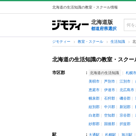
北海道の生活知識の教室・スクール情報
北海道版
都道府県選択
ジモティー
教室・スクール
生活知識
北
北海道の生活知識の教室・スクー
市区郡
：
北海道の生活知識
札幌
美唄市
芦別市
江別市
恵庭市
伊達市
北広島市
幌泉郡
石狩郡
磯谷郡
紋別郡
中川郡
新冠郡
白老郡
空知郡
宗谷郡
紗那郡
国後郡
択捉郡
駅
：
大通駅
札幌駅
旭川駅