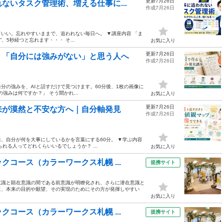
更新7月26日
ないタスク管理術、増える仕事に...
作成7月26日
いい。忘れやすいままで、追われない毎日へ。 ▼講座内容 「ま
、5秒経つと忘れます・・・ そ...
お気に入り
更新7月26日
】「自分には強みがない」と思う人へ
作成7月26日
分の強みを、AIと話すだけで見つけます。60分後、1枚の画像に
強みは何ですか？」 そう聞かれ...
お気に入り
更新7月26日
来が漠然と不安な方へ｜自分軸発見
作成7月26日
、自分が何を大事にしているかを言葉にする60分。 ▼学ぶ内容
れる人ってどれくらいいるでしょうか？ ...
お気に入り
コース（カラーワークス札幌 ...
提携サイト
意識と顕在意識の間である前意識が明瞭化され、さらに潜在意識と
に、本来の目的や願望、その実現のためにその方が発揮しやすい
お気に入り
コース（カラーワークス札幌 ...
提携サイト