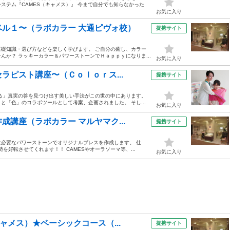
ステム『CAMES（キャメス）』 今まで自分でも知らなかった
お気に入り
ル１〜（ラボカラー 大通ピヴォ校）
提携サイト
礎知識・選び方などを楽しく学びます。 ご自分の癒し、カラー
か？ ラッキーカラー＆パワーストーンでＨａｐｐｙになりま...
お気に入り
ラピスト講座〜（Ｃｏｌｏｒス...
提携サイト
る」真実の答を見つけ出す美しい手法がこの世の中にあります。
「色」のコラボツールとして考案、企画されました。 そし...
お気に入り
講座（ラボカラー マルヤマク...
提携サイト
必要なパワーストーンでオリジナルブレスを作成します。 仕
好転させてくれます！！ CAMESやオーラソーマ等、...
お気に入り
ャメス）★ベーシックコース（...
提携サイト