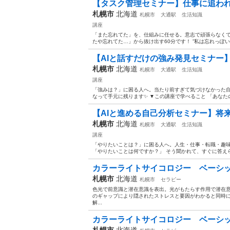
【タスク管理セミナー】仕事に追われ
札幌市
北海道
札幌市
大通駅
生活知識
講座
「また忘れてた」を、仕組みに任せる。意志で頑張らなくて
たや忘れてた…」から抜け出す60分です！ ”私は忘れっぽい”
【AIと話すだけの強み発見セミナー
札幌市
北海道
札幌市
大通駅
生活知識
講座
「強みは？」に困る人へ。当たり前すぎて気づけなかった自
なって手元に残ります✨️ ▼この講座で学べること 「あなたの
【AIと進める自己分析セミナー】将
札幌市
北海道
札幌市
大通駅
生活知識
講座
「やりたいことは？」に困る人へ。人生・仕事・転職・趣味
「やりたいことは何ですか？」 そう聞かれて、すぐに答えら
カラーライトサイコロジー ベーシック
札幌市
北海道
札幌市
セラピー
色光で前意識と潜在意識を表出。光がもたらす作用で潜在
のギャップにより隠されたストレスと要因がわかると同時
解...
カラーライトサイコロジー ベーシック
札幌市
北海道