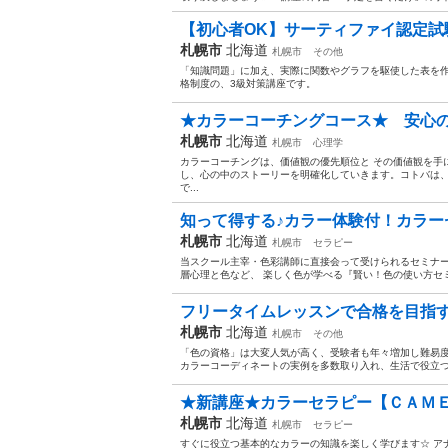
【初心者OK】サーティファイ認定試験 E
札幌市
北海道
札幌市
その他
「知識問題」に加え、実際に関数やグラフを駆使した表を
格制度の、3級対策講座です。
★カラーコーチングコース★ 安心の実
札幌市
北海道
札幌市
心理学
カラーコーチングは、価値観の優先順位と その価値観を手
し、心の中のストーリーを明確化していきます。コトバは
で...
知って得する♪カラー体験付！カラーセ
札幌市
北海道
札幌市
セラピー
当スクール主宰・色彩講師に直接会って受けられるセミナー
層心理と色など、 楽しく色が学べる『賢い！色の使い方セミ
フリータイムレッスンで合格を目指す！
札幌市
北海道
札幌市
その他
「色の資格」は大変人気が高く、受験者も年々増加し難易度
カラーコーディネートの実例を多数取り入れ、生活で役立つ
★新講座★カラーセラピー【ＣＡＭＥ
札幌市
北海道
札幌市
セラピー
すぐに役立つ基本的なカラーの知識を楽しく学びます☆ ア