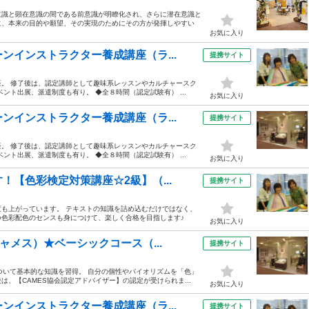
意識と顕在意識の間である前意識が明瞭化され、さらに潜在意識と
に、本来の目的や願望、その実現のためにその方が発揮しやすい
お気に入り
ンインストラクター養成講座（ラ...
提携サイト
。 修了後は、認定講師として趣味系レッスンやカルチャースク
ント出展、派遣制度も有り。 ◆全８時間（認定試験有） ...
お気に入り
ンインストラクター養成講座（ラ...
提携サイト
。 修了後は、認定講師として趣味系レッスンやカルチャースク
ント出展、派遣制度も有り。 ◆全８時間（認定試験有） ...
お気に入り
【色彩検定対策講座☆2級】（...
提携サイト
も上がっています。 テキストの知識を詰め込むだけではなく、
色彩配色のセンスも身につけて、楽しく合格を目指します♪
お気に入り
ャメス）★ベーシックコース（...
提携サイト
ついて基本的な知識を習得。 自分の個性やバイオリズムを「色」
、【CAMES協会認定アドバイザー】の認定が受けられま...
お気に入り
ンインストラクター養成講座（ラ...
提携サイト