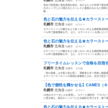
札幌市
セラピー
色光で前意識と潜在意識を表出。光がもたらす作用で潜在
のギャップにより隠されたストレスと要因がわかると同時
解...
色と石の魅力を伝える★カラーストー
札幌市
北海道
札幌市
セラピー
カラーストーンの魅力をより多くの人へ伝える講師養成講座
ール等で講座開催も可。 また、カラーストーンを用いたイベ
色と石の魅力を伝える★カラーストー
札幌市
北海道
札幌市
セラピー
カラーストーンの魅力をより多くの人へ伝える講師養成講座
ール等で講座開催も可。 また、カラーストーンを用いたイベ
フリータイムレッスンで合格を目指す！
札幌市
北海道
札幌市
その他
「色の資格」は大変人気が高く、受験者も年々増加し難易度
カラーコーディネートの実例を多数取り入れ、生活で役立つ
【色で個性を輝かせる】CAMES（キ
札幌市
北海道
札幌市
セラピー
12色のカラーボトルを使用し、カラーと個性学、アロマに
に置き換え、毎日がハッピーになる秘訣を学びます。修了後は
色と石の魅力を伝える★カラーストー