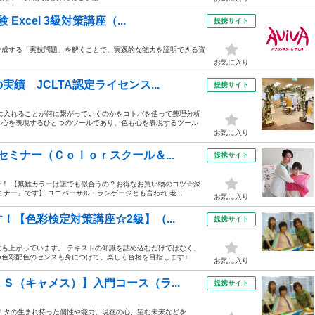
xcel 3級対策講座（...
提携サイト
作成する「実技問題」を解くことで、実践的な能力を証明できる資
お気に入り
績 JCLTA認定ライセンス...
提携サイト
に入れることが何に繋がっていくのかをコトバを使って整理分析
、心を表現するひとつのツールであり、色も心を表現するツール
お気に入り
ミナー（Ｃｏｌｏｒスクール＆...
提携サイト
！ 【無難カラーは誰でも似合うの？お得なお買い物のコツ☆深
ナー』です】 ユニバーサル・ランゲージとも言われ 老...
お気に入り
【色彩検定対策講座☆2級】（...
提携サイト
も上がっています。 テキストの知識を詰め込むだけではなく、
色彩配色のセンスも身につけて、楽しく合格を目指します♪
お気に入り
Ｓ（キャメス）】入門コース（ラ...
提携サイト
ナタの生まれ持った個性や能力、現在の心、望む未来などを