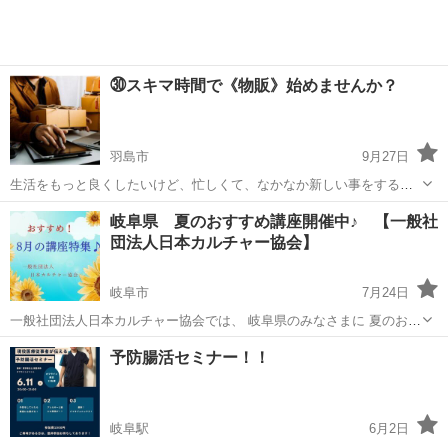
㉚スキマ時間で《物販》始めませんか？
羽島市
9月27日
生活をもっと良くしたいけど、忙しくて、なかなか新しい事をする時
間をまとまって作るのは難しい。 物販に興味あるけど、何からすれば
岐阜
羽島市
生活知識
岐阜県 夏のおすすめ講座開催中♪ 【一般社
いいのか分からない。 そんな方におすすめな物販があります。 毎日忙
団法人日本カルチャー協会】
しく働く会社員の方でも 子育...
岐阜市
7月24日
一般社団法人日本カルチャー協会では、 岐阜県のみなさまに 夏のおす
すめ講座の開催をしております。 その他、下記の様々な講座や募集も
岐阜
岐阜市
生活知識
オンライン
予防腸活セミナー！！
行っておりますので、 宜しくお願い致します。 ◆【夏のおすすめ講
座】オン...
岐阜駅
6月2日