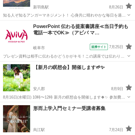
新羽島駅
8月26日
知る人ぞ知るアンガーマネジメント！ 心身共に晴れやかな毎日を過ご
すために 当日から使えるスキルを習得されませんか？(^^) ご質問はこ
岐阜
安八郡
新羽島駅
その他
アンガーマネジメント
PowerPoint 伝わる提案書講座≪当日予約も
ちらのページからメールにてお気軽にお問い合わせください。 講師
電話一本でOK≫（アビバ マ…
一般財団法人アンガーマ...
7月25日
提携サイト
岐阜市
プレゼン資料は相手に伝わるかどうかがキモ！この講座では伝わりや
すくするノウハウをケーススタディーを用いて学習します。 ■学習内
岐阜
岐阜市
その他
【新月の瞑想会】開催します🌱✨
容■ 情報の伝達力や訴求力が高く、相手に伝わりやすい提案書の作り
方を学習する講座です。実際のビ...
安八郡
8月9日
8月16日(水曜日) 10時〜12時 新月の瞑想会を開催します🍀✨ 参加費
1,000円 定員 3名様 場所 ヒーリングサロンSophia(岐阜県安八郡輪
岐阜
安八郡
セラピー
ヒーリング
形而上学入門セミナー受講者募集
之内町) 🌱ストレスを解消したい方 🌱リラックスしたい方 🌱...
烏江駅
7月24日