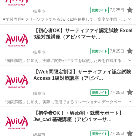
7月25日
提携サイト
岐阜市
■学習内容■ フリーソフトであるJw_cadを使用して、高度な作図・編
集機能やオプション機能を学習し、機能定着のために建築図面の作図
岐阜
岐阜市
その他
【初心者OK】サーティファイ認定試験 Excel
の演習をします。
3級対策講座（アビバ マーサ…
7月25日
提携サイト
岐阜市
「知識問題」に加え、実際に関数やグラフを駆使した表を作成する
「実技問題」を解くことで、実践的な能力を証明できる資格制度の、3
岐阜
岐阜市
その他
【Web問限定割引】サーティファイ認定試験
級対策講座です。
Access 1級対策講座（アビバ…
7月25日
提携サイト
岐阜市
「知識問題」に加え、実際に使用できるリレーショナルデータベース
を作成する「実技問題」を解くことで、実践的な能力を証明できる資
岐阜
岐阜市
その他
【初学者OK！・Web割・就業サポート】
格制度の、1級対策講座です。
Jw_cad 基礎講座（アビバ マーサ…
7月25日
提携サイト
岐阜市