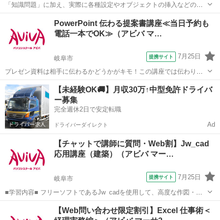
「知識問題」に加え、実際に各種設定やオブジェクトの挿入などの機
能を駆使したプレゼンテーションを作成する「実技問題」を解くこと
岐阜
岐阜市
その他
PowerPoint 伝わる提案書講座≪当日予約も
で、実践的な能力を証明できる資格制度の、初級対策講座です。 アビ
電話一本でOK≫（アビバ マ…
バのパソコン講座は全て、受講内容・...
7月25日
提携サイト
岐阜市
プレゼン資料は相手に伝わるかどうかがキモ！この講座では伝わりや
すくするノウハウをケーススタディーを用いて学習します。 ■学習内
岐阜
岐阜市
その他
【未経験OK🚚】月収30万↑中型免許ドライバ
容■ 情報の伝達力や訴求力が高く、相手に伝わりやすい提案書の作り
ー募集
方を学習する講座です。実際のビ...
完全週休2日で安定転職
Ad
ドライバーダイレクト
【チャットで講師に質問・Web割】Jw_cad
応用講座（建築）（アビバ マー…
7月25日
提携サイト
岐阜市
■学習内容■ フリーソフトであるJw_cadを使用して、高度な作図・編
集機能やオプション機能を学習し、機能定着のために建築図面の作図
岐阜
岐阜市
その他
【Web問い合わせ限定割引】Excel 仕事術＜
の演習をします。