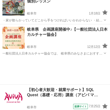
個別レッスン
わりにもしたくない…」 そ...
岐阜市
1月18日
・家が散らかっていてどこから手をつければいいかわからない ・結
婚、引っ越しなど、人生や生活が変わるイベントの予定がある ・そろ
岐阜
岐阜市
その他
片づけ
岐阜県 企画講座開催中♪【一般社団法人日本
そろ終活を考えはじめたい 人生を変えたい・変わりたいと思った時
カルチャー協会】
『空間』『人間関係』『...
岐阜市
12月12日
一般社団法人日本カルチャー協会では、 岐阜県のみなさまにおすすめ
の企画講座の開催をしております。 その他、下記の様々な募集も行っ
岐阜
岐阜市
生活知識
ております。 下記のURLをクリックすると、日程などの詳細情報を見
ることができ、 24時...
【初心者大歓迎・就業サポート】SQL
Quest（基礎・応用）講座（アビバ マ…
7月25日
提携サイト
岐阜市