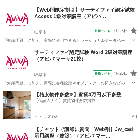
【Web問限定割引】サーティファイ認定試験
Access 1級対策講座（アビバ…
7月25日
提携サイト
岐阜市
「知識問題」に加え、実際に使用できるリレーショナルデータベース
を作成する「実技問題」を解くことで、実践的な能力を証明できる資
岐阜
岐阜市
その他
サーティファイ認定試験 Word 3級対策講座
格制度の、1級対策講座です。
（アビバ マーサ21校）
7月25日
提携サイト
岐阜市
「知識問題」に加え、実際に各種設定やオブジェクトの挿入などの機
能を駆使した文書を作成する「実技問題」を解くことで、実践的な能
岐阜
岐阜市
その他
【格安物件多数✨】家賃4万円以下多数
力を証明できる資格制度の、3級対策講座です。
【保証人ナシ】賃貸物件多数掲載！
Ad
ニフティ不動産
【チャットで講師に質問・Web割】Jw_cad
応用講座（建築）（アビバ マー…