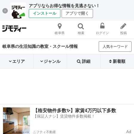
アプリならお得な情報を見逃さない！
インストール
アプリで開く
岐阜県
検索
ログイン
投稿
岐阜県の生活知識の教室・スクール情報
人気キーワード
エリア
ジャンル
詳細
新着順
【格安物件多数✨】家賃4万円以下多数
【保証人ナシ】賃貸物件多数掲載！
Ad
ニフティ不動産