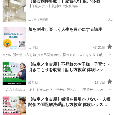
【格安物件多数！】家賃4万円以下多数
りの商品をご提案します- ̗̀ ( ˶'ᵕ'˶) ̖́- ご提案す...
【保証人ナシ】賃貸物件多数掲載！
Ad
ニフティ不動産
脳を刺激し楽しく人生を豊かにする講座
大垣駅
4月21日
自分の脳の使い方を知り(自己認知)から 脳のメカニズムを知り 前向き
思考の創り方を知り自己肯定感を高め 未来思考にシフトチェンジをし
岐阜
大垣市
大垣駅
心理学
講座
【岐阜／名古屋】不登校のお子様・子育て・
なりたい自分になりアイデンティティ確立する 4講座 大学教授監修さ
引きこもりを改善｜話し方教室 体験レッ…
れた講座を基に作られ...
岐阜駅
1月7日
こんなお悩みは、ありませんか？ ✅学校に行けない（不登校） ✅友達
が出来ない ✅お子さんが引きこもりになってしまった ✅子供の将来が
岐阜
岐阜市
岐阜駅
その他
レッスン
【岐阜／名古屋】婚活を長引かせない・夫婦
不安 ✅子供にきつく言ってしまう ✅子供にどう接して良いか分からな
関係の問題解決🌈話し方教室 体験レッス…
い ...