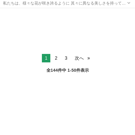
私たちは、様々な花が咲き誇るように 其々に異なる美しさを持ってい
ます。 今あなたは自分らしく生きていますか？ 自分の可能性、輝き、
岐阜
安八郡
烏江駅
心理学
アデプトプログラム
神聖さを思い出し、 唯一無二の大切な自分を生きる始まりの２日間✨
アデプトプログラム®...
1
2
3
次へ
全144件中 1-50件表示