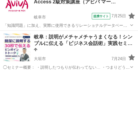
Access 2級対策講座（アビバ マー…
7月25日
提携サイト
岐阜市
「知識問題」に加え、実際に使用できるリレーショナルデータベース
を作成する「実技問題」を解くことで、実践的な能力を証明できる資
岐阜
岐阜市
その他
岐阜：説明がメチャメチャうまくなる！シン
格制度の、2級対策講座です。
プルに伝える「ビジネス会話術」実践セミ…
大垣市
7月24日
◯セミナー概要： ・説明したつもりが伝わってない… ・つまりどうい
うこと？と聞き返されてしまう… ・もう少し端的にまとめてくれな
岐阜
大垣市
話し方
コミュニケーション
い？と言われてしまう… そんな経験、ありませんか? これらを解決す
るには説明力の基...