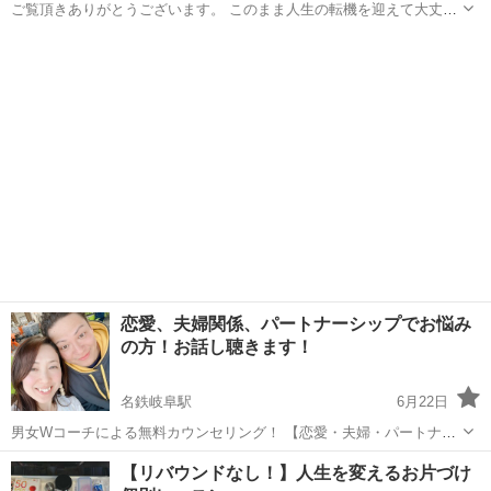
ご覧頂きありがとうございます。 このまま人生の転機を迎えて大丈夫
だろうか、、、 そんな事を考えた事はありませんか？ 結婚・出産・住
岐阜
岐阜市
その他
お金
宅購入のご予定がある方や経験されたばかりの皆さま限定ですがライ
フプランをお金のプロと一緒...
恋愛、夫婦関係、パートナーシップでお悩み
の方！お話し聴きます！
名鉄岐阜駅
6月22日
男女Wコーチによる無料カウンセリング！ 【恋愛・夫婦・パートナー
シップで悩んでいるあなたへ】 「どうして、こんなにも苦しいのに、
岐阜
岐阜市
名鉄岐阜駅
その他
コーチ
【リバウンドなし！】人生を変えるお片づけ
誰にも言えないんだろう…」 「もう頑張りたくない、でもこのまま終