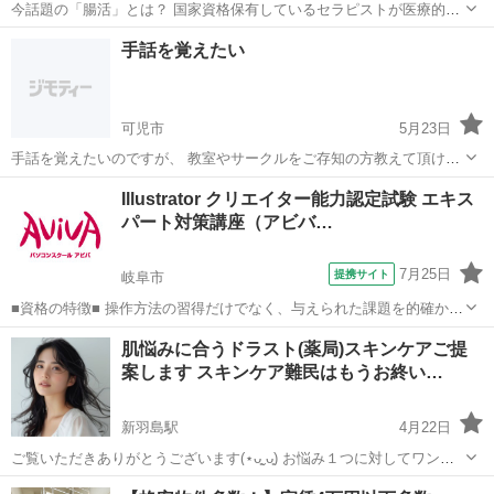
今話題の「腸活」とは？ 国家資格保有しているセラピストが医療的目
線から腸の大切さや予防のことなどをお話しします！ さらに…！！こ
岐阜
岐阜市
岐阜駅
セラピー
サロン
手話を覚えたい
のセミナーをご参加頂いた方のみ サロンの体験を無料でご利用できま
す！！ ぜひこの機会にご参加く...
可児市
5月23日
手話を覚えたいのですが、 教室やサークルをご存知の方教えて頂けま
すか？
岐阜
可児市
手話
サークル
Illustrator クリエイター能力認定試験 エキス
パート対策講座（アビバ…
7月25日
提携サイト
岐阜市
■資格の特徴■ 操作方法の習得だけでなく、与えられた課題を的確かつ
スムーズに行う力が試されることが特長です。実践的なスキルを身に
岐阜
岐阜市
その他
肌悩みに合うドラスト(薬局)スキンケアご提
つけることができるため、多くの方が受験されています。 ■講座の特
案します スキンケア難民はもうお終い…
徴■ Illustratorク...
新羽島駅
4月22日
ご覧いただきありがとうございます(⋆ᴗ͈ˬᴗ͈) お悩み１つに対してワンコ
イン！500円です( ◜ᴗ◝ ) お肌悩みをカウンセリングし、あなたにぴった
岐阜
安八郡
新羽島駅
その他
登録販売者