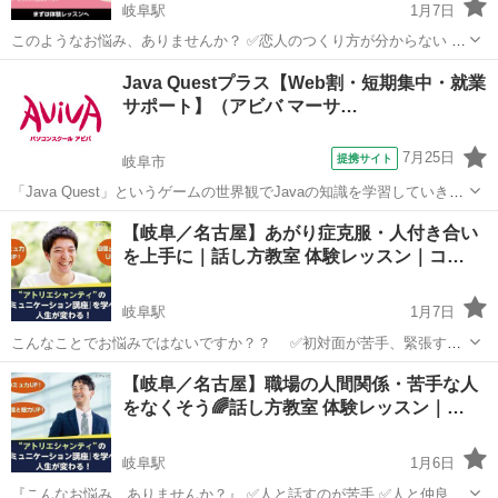
岐阜駅
1月7日
このようなお悩み、ありませんか？ ✅恋人のつくり方が分からない ✅
異性との会話が楽しめない ✅好きな人に上手く告白できない ✅長年、
岐阜
岐阜市
岐阜駅
その他
レッスン
Java Questプラス【Web割・短期集中・就業
婚活をしているが実らない ✅結婚生活が上手くいかない ✅夫婦仲が上
サポート】（アビバ マーサ…
手くいって...
7月25日
提携サイト
岐阜市
「Java Quest」というゲームの世界観でJavaの知識を学習していきま
す。難しい専門用語も身近な言葉に置き換えて解説するから初学者で
岐阜
岐阜市
その他
【岐阜／名古屋】あがり症克服・人付き合い
も安心です！ アビバのパソコン講座は全て、受講内容・ソフト・学習
を上手に｜話し方教室 体験レッスン｜コ…
の進め方などが自由に...
岐阜駅
1月7日
こんなことでお悩みではないですか？？ ✅初対面が苦手、緊張する
✅人見知りがひどい ✅人づきあいが上手くできない ✅人前で話
岐阜
岐阜市
岐阜駅
その他
レッスン
【岐阜／名古屋】職場の人間関係・苦手な人
すとき視線が気になる ✅友達が長い間いない ✅対人関係の自信が
をなくそう🌈話し方教室 体験レッスン｜…
ない ...
岐阜駅
1月6日
『こんなお悩み、ありませんか？』 ✅人と話すのが苦手 ✅人と仲良く