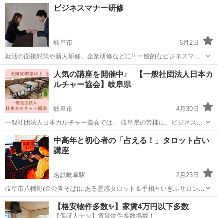
岐阜
岐阜市
その他
ビジネスマナー研修
能、寸法の記入、レイアウトと印刷方法などを学習します。 授業で視
聴した映像解説はご自宅のP...
岐阜市
5月2日
就活の面接対策や新人研修、企業研修などに!! 一般的なビジネスマナ
ーのルールを学ぶというだけでなく、 信頼と好感をもっていただけ
岐阜
岐阜市
マナー
ビジネスマナー
人気の講座を開催中♪ 【一般社団法人日本カ
る、品がよくきちんとみえる所作、礼儀とおもてなしの心が伝わる言
ルチャー協会】岐阜県
葉遣い、ビジネスマインド、コミ...
岐阜市
4月30日
一般社団法人日本カルチャー協会では、 岐阜県の皆様に、ビジネス〜
カルチャーまで、様々な講座をオンライン・オフラインで開催してお
岐阜
岐阜市
生活知識
オンライン
中高年と初心者の「占える！」タロット占い
ります。 下記のURLをクリックすると、日程などの詳細情報を見るこ
講座
とができ、 24時間ご予約...
名鉄岐阜駅
2月23日
岐阜市八幡町(金公園そば)にある霊感タロット＆手相占いぎふサロン女
神ウシャスの服部です。 私自身もダンススタジオ経営と並行しての占
岐阜
岐阜市
名鉄岐阜駅
生活知識
タロットカード
【格安物件多数✨】家賃4万円以下多数
い師なので、副業と捉えられなくもありませんね。もっとも、ここま
【保証人ナシ】賃貸物件多数掲載！
でくるとどちらが本業？なんて話...