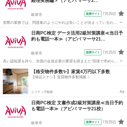
経理実務編＞（アビバ マーサ2…
7月25日
提携サイト
岐阜市
実際の業務では、問題集のようにやれば良いことが決まっているわけ
ではありません。この講座では【よくある上司の指示】からスタート
岐阜
岐阜市
その他
日商PC検定 データ活用2級対策講座≪当日予
します。意図を汲み取り、Excelを"使える"人になるための経理実務に
約も電話一本≫（アビバ マーサ21…
特化した講座です。 ■学習内...
7月25日
提携サイト
岐阜市
高い認知度を誇り、全国の会員企業の要望を踏まえた“現場で求められ
ているスキル”、つまり実務を強く想定したスキルが身につく「日商PC
岐阜
岐阜市
その他
【格安物件多数✨】家賃4万円以下多数
検定 データ活用2級」の取得に向けた学習を行います。
【保証人ナシ】賃貸物件多数掲載！
Ad
ニフティ不動産
日商PC検定 文書作成2級対策講座≪当日予約
も電話一本≫（アビバ マーサ21校）
7月25日
提携サイト
岐阜市