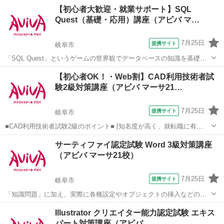
る、今の時期にあったカリキュラムになっております。ダイエット＆
岐阜
岐阜市
心理学
【初心者大歓迎・就業サポート】SQL
心理メンタルの事を徹底的に学びます 美脳＝マインド学を学んでみま
Quest（基礎・応用）講座（アビバ マ…
せんか？
7月25日
提携サイト
岐阜市
「SQL Quest」というゲームの世界観でデータベースの知識を基礎か
ら学習していきます。演習課題を中心とし、難しい専門用語も身近な
岐阜
岐阜市
その他
【初心者OK！・Web割】CAD利用技術者試
言葉に置き換えて解説します。
験2級対策講座（アビバ マーサ21…
7月25日
提携サイト
岐阜市
■CAD利用技術者試験2級のポイント■ [知名度が高く、就転職に有
利！] CAD資格の中でも知名度が高く、採用などで優遇する資格として
岐阜
岐阜市
その他
サーティファイ認定試験 Word 3級対策講座
挙げている企業も多く、就職・転職を考えている方におすすめです。
（アビバ マーサ21校）
[CAD知識だけでなく...
7月25日
提携サイト
岐阜市
「知識問題」に加え、実際に各種設定やオブジェクトの挿入などの機
能を駆使した文書を作成する「実技問題」を解くことで、実践的な能
岐阜
岐阜市
その他
Illustrator クリエイター能力認定試験 エキス
力を証明できる資格制度の、3級対策講座です。
パート対策講座（アビバ…