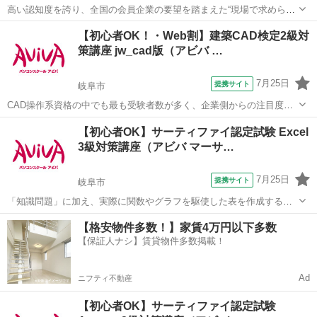
高い認知度を誇り、全国の会員企業の要望を踏まえた“現場で求められ
ているスキル”、つまり実務を強く想定したスキルが身につく「日商PC
岐阜
岐阜市
その他
【初心者OK！・Web割】建築CAD検定2級対
検定 文書作成2級」の取得に向けた学習を行います。
策講座 jw_cad版（アビバ …
7月25日
提携サイト
岐阜市
CAD操作系資格の中でも最も受験者数が多く、企業側からの注目度の
高い人気資格である建築CAD検定試験2級の取得を目指す対策講座で
岐阜
岐阜市
その他
【初心者OK】サーティファイ認定試験 Excel
す。
3級対策講座（アビバ マーサ…
7月25日
提携サイト
岐阜市
「知識問題」に加え、実際に関数やグラフを駆使した表を作成する
「実技問題」を解くことで、実践的な能力を証明できる資格制度の、3
岐阜
岐阜市
その他
【格安物件多数！】家賃4万円以下多数
級対策講座です。
【保証人ナシ】賃貸物件多数掲載！
Ad
ニフティ不動産
【初心者OK】サーティファイ認定試験