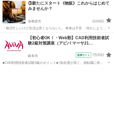
岐阜
岐阜市
生活知識
セッション
③新たにスタート《物販》これからはじめて
合がありますよね？ 思い通りにいく人と行かない人….. その違いは
みませんか？
何????????? ど...
各務原市
10月8日
・毎日忙しいけど生活は良くならないし、将来は不安 ・何かしようと
思っても忙しくてなかなか時間が取れない ・そもそも何をしていいの
岐阜
各務原市
生活知識
コミュニケーション
【初心者OK！・Web割】CAD利用技術者試
かも分からない そんな方にピッタリな物販があります。 毎日忙しく仕
験2級対策講座（アビバ マーサ21…
事に頑張る会社員の方で...
7月25日
提携サイト
岐阜市
■CAD利用技術者試験2級のポイント■ [知名度が高く、就転職に有
利！] CAD資格の中でも知名度が高く、採用などで優遇する資格として
岐阜
岐阜市
その他
挙げている企業も多く、就職・転職を考えている方におすすめです。
[CAD知識だけでなく...