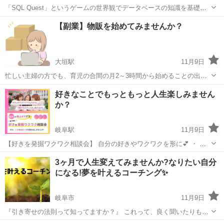
「SQL Quest」というゲームの世界観でデータベースの知識を基礎か
ら学習していきます。演習課題を中心とし、難しい専門用語も身近な
岐阜
岐阜市
その他
【副業】物販を始めてみませんか？
言葉に置き換えて解説します。
大垣駅
11月9日
忙しい主婦の方でも、育児の合間の月2～3時間から始めることの出来
る物販を教えております。 初心者サポートもしっかりありますので、
岐阜
大垣市
大垣駅
その他
物販
好きなことでもっともっと人生楽しみません
詳しく聞きたいという方はまずはご気軽にお問い合わせください。
か？
岐阜駅
11月9日
【好きを発掘ワクワク相談会】 自分の好きやワクワクを形に💕 ・ も
っともっと幸せな楽しい人生にしていくために『好きを発掘ワクワク
岐阜
岐阜市
岐阜駅
生活知識
波動
3ヶ月で人生変えてみませんか?なりたい自分
相談会』に参加しませんか? ・ 最近、たくさんの方のお話しを聞かせ
になる!夢を叶えるコーチング✨
ていただいている中で、 ...
岐阜市
11月9日
『引き寄せの法則って知ってますか？』 これって、良く聞いたりもす
るけど。でも、これにも実際に引き寄せが起こる場合と起こらない場