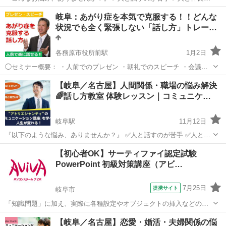
なる方法が分からない ✅話しかけられてもうまく返せない ✅人の輪に
岐阜
岐阜市
岐阜駅
その他
コミュニケーション
岐阜：あがり症を本気で克服する！！どんな
入れない ✅苦手な人が周りにいて困っている ✅職場の人間関係で悩ん
状況でも全く緊張しない「話し方」トレー…
でいる ...
各務原市役所前駅
1月2日
◯セミナー概要： ・人前でのプレゼン ・朝礼でのスピーチ ・会議で
の発言 みなさんは、人前で話すときに、緊張して声が震えたり、体が
岐阜
各務原市
各務原市役所前駅
話し方
あがり症
【岐阜／名古屋】人間関係・職場の悩み解決
固くなったり、言いたいことが飛んでしまったりすることはありませ
🌈話し方教室 体験レッスン｜コミュニケ…
んか？ これま...
岐阜駅
11月12日
『以下のような悩み、ありませんか？』 ✅人と話すのが苦手 ✅人と仲
良くなる方法が分からない ✅話しかけられてもうまく返せない ✅人の
岐阜
岐阜市
岐阜駅
話し方
コミュニケーション
【初心者OK】サーティファイ認定試験
輪に入れない ✅苦手な人が周りにいて困っている ✅職場の人間関係で
PowerPoint 初級対策講座（アビ…
悩んでいる...
7月25日
提携サイト
岐阜市
「知識問題」に加え、実際に各種設定やオブジェクトの挿入などの機
能を駆使したプレゼンテーションを作成する「実技問題」を解くこと
岐阜
岐阜市
その他
【岐阜／名古屋】恋愛・婚活・夫婦関係の悩
で、実践的な能力を証明できる資格制度の、初級対策講座です。 アビ