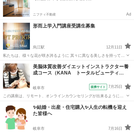
Ad
ニフティ不動産
形而上学入門講座受講生募集
烏江駅
12月11日
私たちは、様々な花が咲き誇るように 其々に異なる美しさを持ってい
ます。 今あなたは自分らしく生きていますか？ 自分の可能性、輝き、
岐阜
安八郡
烏江駅
心理学
アデプトプログラム
美脳体質改善ダイエットインストラクター養
神聖さを思い出し、 唯一無二の大切な自分を生きる始まりの２日間✨
成コース（KANA トータルビューティ…
アデプトプログラム®...
7月25日
提携サイト
岐阜市
この講座は、リモート、オンラインカウンセリングが出来るようにな
る、今の時期にあったカリキュラムになっております。ダイエット＆
岐阜
岐阜市
心理学
✨結婚・出産・住宅購入✨人生の転機を迎え
心理メンタルの事を徹底的に学びます 美脳＝マインド学を学んでみま
た皆様へ
せんか？
岐阜市
7月16日