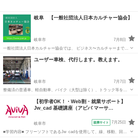
岐阜 【一般社団法人日本カルチャー協会】
岐阜市
7月8日
一般社団法人日本カルチャー協会では、 ビジネス〜カルチャーまで、
岐阜の皆様に、 オンラインやオフラインの 様々な分野の講師が講座を
岐阜
岐阜市
生活知識
カルチャー
ユーザー車検、代行します。教えます。
開講しております。 ◆【講座のご案内】 一般社団法人日本カルチャー
協会の ...
岐阜市
7月7日
整備済の普通車、軽自動車、バイク（大型は除く）、トラック等を預
かり、岐阜陸運局または軽自動車協会の車検場で車検を受けてきま
岐阜
岐阜市
その他
【初学者OK！・Web割・就業サポート】
す。 また、ユーザー車検を覚えたい方には教えます。 車両は合格でき
Jw_cad 基礎講座（アビバ マーサ…
る状態に整備できているこ...
7月25日
提携サイト
岐阜市
■学習内容■ フリーソフトであるJw_cadを使用して、線、移動、回転
などの基本機能や複雑なオブジェクトの作図、作図効率を上げる機