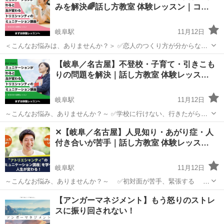
みを解決🌈話し方教室 体験レッスン｜コ…
バのパソコン講座は全て、受講内容・...
岐阜駅
11月12日
＜こんなお悩みは、ありませんか？＞ ✅恋人のつくり方が分からない
✅異性との会話が楽しめない ✅好きな人に上手く告白できない ✅長
岐阜
岐阜市
岐阜駅
話し方
コミュニケーション
【岐阜／名古屋】不登校・子育て・引きこも
年、婚活をしているが実らない ✅結婚生活が上手くいかない ✅夫婦仲
りの問題を解決｜話し方教室 体験レッス…
が上手くいっ...
岐阜駅
11月12日
～こんなお悩み、ありませんか？～ ✅学校に行けない、行きたがらな
い ✅友達が出来ない ✅子どもが引きこもりになってしまった ✅子供の
岐阜
岐阜市
岐阜駅
話し方
レッスン
✕【岐阜／名古屋】人見知り・あがり症・人
将来が不安 ✅子供にきつく言ってしまう ✅子供にどう接して良いか分
付き合いが苦手｜話し方教室 体験レッス…
からない ...
岐阜駅
11月12日
～こんなお悩み、ありませんか？～ ✅初対面が苦手、緊張する ✅
人見知りがひどい ✅人づきあいが上手くできない ✅人前で話すと
岐阜
岐阜市
岐阜駅
話し方
あがり症
【アンガーマネジメント】もう怒りのストレ
き視線が気になる ✅友達が長い間いない ✅対人関係の自信がない
スに振り回されない！
...