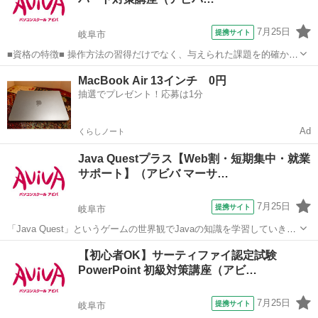
7月25日
提携サイト
岐阜市
■資格の特徴■ 操作方法の習得だけでなく、与えられた課題を的確かつ
スムーズに行う力が試されることが特長です。実践的なスキルを身に
岐阜
岐阜市
その他
MacBook Air 13インチ 0円
つけることができるため、多くの方が受験されています。 ■講座の特
抽選でプレゼント！応募は1分
徴■ Illustratorク...
Ad
くらしノート
Java Questプラス【Web割・短期集中・就業
サポート】（アビバ マーサ…
7月25日
提携サイト
岐阜市
「Java Quest」というゲームの世界観でJavaの知識を学習していきま
す。難しい専門用語も身近な言葉に置き換えて解説するから初学者で
岐阜
岐阜市
その他
【初心者OK】サーティファイ認定試験
も安心です！ アビバのパソコン講座は全て、受講内容・ソフト・学習
PowerPoint 初級対策講座（アビ…
の進め方などが自由に...
7月25日
提携サイト
岐阜市