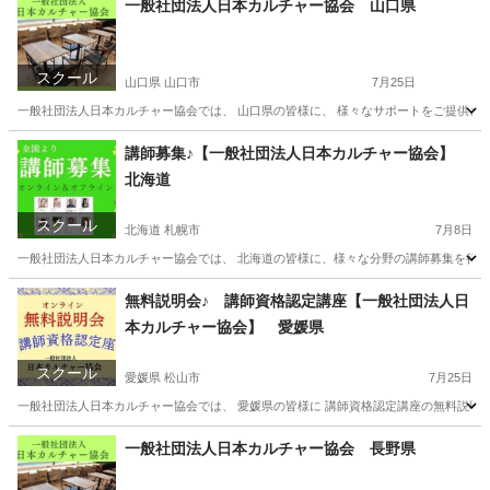
一般社団法人日本カルチャー協会 山口県
スクール
山口県 山口市
7月25日
一般社団法人日本カルチャー協会では、 山口県の皆様に、 様々なサポートをご提供させ
山口
山口市
その他
オンライン
講師募集♪【一般社団法人日本カルチャー協会】
北海道
スクール
北海道 札幌市
7月8日
一般社団法人日本カルチャー協会では、 北海道の皆様に、様々な分野の講師募集を行って
北海道
札幌市
その他
オンライン
無料説明会♪ 講師資格認定講座【一般社団法人日
本カルチャー協会】 愛媛県
スクール
愛媛県 松山市
7月25日
一般社団法人日本カルチャー協会では、 愛媛県の皆様に 講師資格認定講座の無料説明会を
愛媛
松山市
資格
カルチャー
一般社団法人日本カルチャー協会 長野県