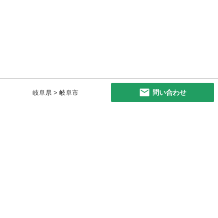
問い合わせ
岐阜県 > 岐阜市
初めての方へ
利用規約
プライバシーポリシー
プライバシー・ステートメント
健全化に資する運用方針
お問い合わせ
運営会社
サイトマップ
ご利用ガイド
フリーワードで探す