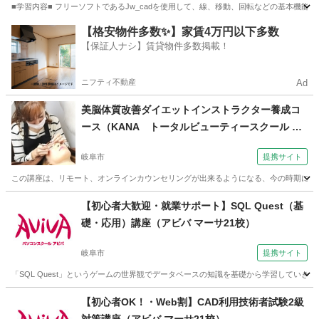
■学習内容■ フリーソフトであるJw_cadを使用して、線、移動、回転などの基本機能
岐阜
岐阜市
その他
【格安物件多数✨】家賃4万円以下多数
【保証人ナシ】賃貸物件多数掲載！
ニフティ不動産
Ad
美脳体質改善ダイエットインストラクター養成コ
ース（KANA トータルビューティースクール 岐
阜校）
岐阜市
提携サイト
この講座は、リモート、オンラインカウンセリングが出来るようになる、今の時期にあ
岐阜
岐阜市
心理学
【初心者大歓迎・就業サポート】SQL Quest（基
礎・応用）講座（アビバ マーサ21校）
岐阜市
提携サイト
「SQL Quest」というゲームの世界観でデータベースの知識を基礎から学習してい
岐阜
岐阜市
その他
【初心者OK！・Web割】CAD利用技術者試験2級