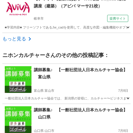
講座（建築）（アビバ マーサ21校）
岐阜市
提携サイト
■学習内容■ フリーソフトであるJw_cadを使用して、高度な作図・編集機能やオプ
岐阜
岐阜市
その他
もっと見る
ニホンカルチャー
さんのその他の投稿記事：
講師募集♪ 【一般社団法人日本カルチャー協会】
富山県
スクール
富山県 富山市
7月8日
一般社団法人日本カルチャー協会では、 新潟県の皆様に、カルチャー〜ビジネスまで、様
富山
富山市
ものづくり
講師募集♪ 【一般社団法人日本カルチャー協会】
山口県
スクール
山口県 山口市
7月8日