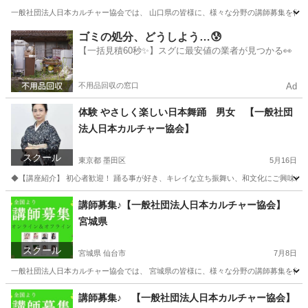
一般社団法人日本カルチャー協会では、 山口県の皆様に、様々な分野の講師募集を行って
山口
山口市
資格
ゴミの処分、どうしよう…😰
【一括見積60秒✨】スグに最安値の業者が見つかる👀
不用品回収の窓口
Ad
体験 やさしく楽しい日本舞踊 男女 【一般社団
法人日本カルチャー協会】
スクール
東京都 墨田区
5月16日
◆【講座紹介】 初心者歓迎！ 踊る事が好き、キレイな立ち振舞い、和文化にご興味のあ
東京
墨田区
日本舞踊
カルチャー
講師募集♪【一般社団法人日本カルチャー協会】
宮城県
スクール
宮城県 仙台市
7月8日
一般社団法人日本カルチャー協会では、 宮城県の皆様に、様々な分野の講師募集を行って
宮城
仙台市
その他
講師募集♪ 【一般社団法人日本カルチャー協会】