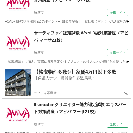
対策講座（アビバ マーサ21校）
岐阜市
提携サイト
■CAD利用技術者試験2級のポイント■ [知名度が高く、就転職に有利！] CAD資格の
岐阜
岐阜市
その他
サーティファイ認定試験 Word 3級対策講座（アビ
バ マーサ21校）
岐阜市
提携サイト
「知識問題」に加え、実際に各種設定やオブジェクトの挿入などの機能を駆使した文書
岐阜
岐阜市
その他
【格安物件多数✨】家賃4万円以下多数
【保証人ナシ】賃貸物件多数掲載！
ニフティ不動産
Ad
Illustrator クリエイター能力認定試験 エキスパー
ト対策講座（アビバ マーサ21校）
岐阜市
提携サイト