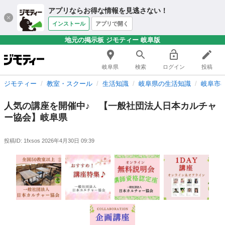
アプリならお得な情報を見逃さない！
インストール
アプリで開く
地元の掲示板 ジモティー 岐阜版
岐阜県
検索
ログイン
投稿
ジモティー
教室・スクール
生活知識
岐阜県の生活知識
岐阜市
人気の講座を開催中♪ 【一般社団法人日本カルチャ
ー協会】岐阜県
投稿ID: 1fxsos
2026年4月30日 09:39