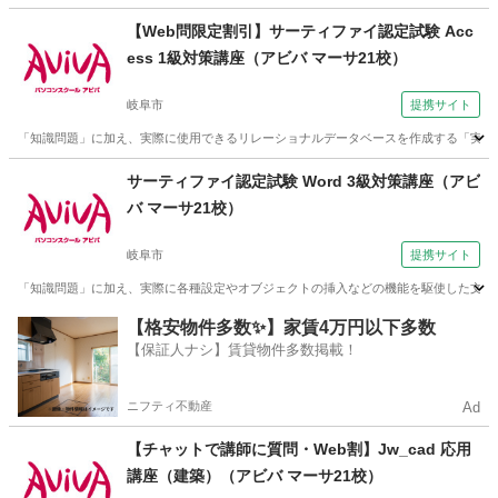
【Web問限定割引】サーティファイ認定試験 Acc
ess 1級対策講座（アビバ マーサ21校）
岐阜市
提携サイト
「知識問題」に加え、実際に使用できるリレーショナルデータベースを作成する「実技
岐阜
岐阜市
その他
サーティファイ認定試験 Word 3級対策講座（アビ
バ マーサ21校）
岐阜市
提携サイト
「知識問題」に加え、実際に各種設定やオブジェクトの挿入などの機能を駆使した文書
岐阜
岐阜市
その他
【格安物件多数✨】家賃4万円以下多数
【保証人ナシ】賃貸物件多数掲載！
ニフティ不動産
Ad
【チャットで講師に質問・Web割】Jw_cad 応用
講座（建築）（アビバ マーサ21校）