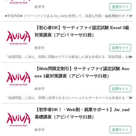
岐阜市
提携サイト
■学習内容■ フリーソフトであるJw_cadを使用して、高度な作図・編集機能やオプ
岐阜
岐阜市
その他
【初心者OK】サーティファイ認定試験 Excel 3級
対策講座（アビバ マーサ21校）
岐阜市
提携サイト
「知識問題」に加え、実際に関数やグラフを駆使した表を作成する「実技問題」を解く
岐阜
岐阜市
その他
【Web問限定割引】サーティファイ認定試験 Acc
ess 1級対策講座（アビバ マーサ21校）
岐阜市
提携サイト
「知識問題」に加え、実際に使用できるリレーショナルデータベースを作成する「実技
岐阜
岐阜市
その他
【初学者OK！・Web割・就業サポート】Jw_cad
基礎講座（アビバ マーサ21校）
岐阜市
提携サイト