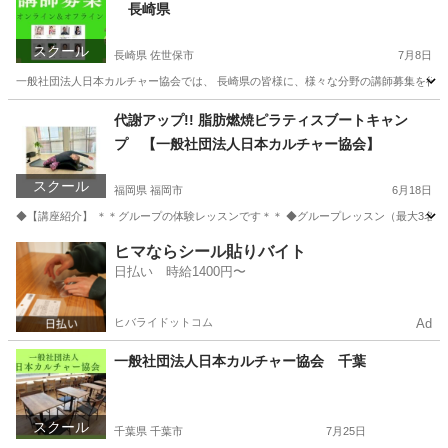
長崎県
スクール
長崎県 佐世保市
7月8日
一般社団法人日本カルチャー協会では、 長崎県の皆様に、様々な分野の講師募集を行って
長崎
佐世保市
生活知識
オンライン
代謝アップ!! 脂肪燃焼ピラティスブートキャン
プ 【一般社団法人日本カルチャー協会】
スクール
福岡県 福岡市
6月18日
◆【講座紹介】 ＊＊グループの体験レッスンです＊＊ ◆グループレッスン（最大3名）
福岡
福岡市
ヨガ
カルチャー
ヒマならシール貼りバイト
日払い 時給1400円〜
ヒバライドットコム
Ad
一般社団法人日本カルチャー協会 千葉
スクール
千葉県 千葉市
7月25日