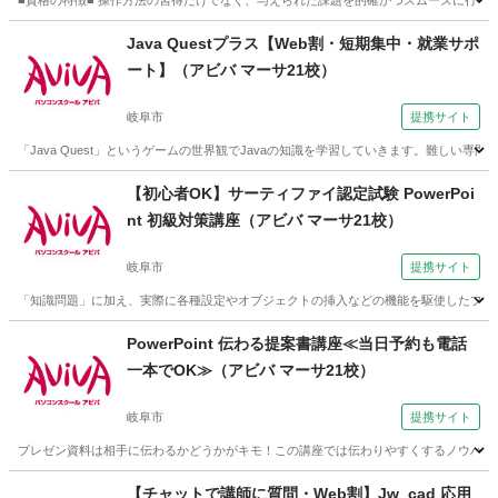
■資格の特徴■ 操作方法の習得だけでなく、与えられた課題を的確かつスムーズに行う力が試さ
岐阜
岐阜市
その他
Java Questプラス【Web割・短期集中・就業サポ
ート】（アビバ マーサ21校）
岐阜市
提携サイト
「Java Quest」というゲームの世界観でJavaの知識を学習していきます。難し
岐阜
岐阜市
その他
【初心者OK】サーティファイ認定試験 PowerPoi
nt 初級対策講座（アビバ マーサ21校）
岐阜市
提携サイト
「知識問題」に加え、実際に各種設定やオブジェクトの挿入などの機能を駆使したプレゼ
岐阜
岐阜市
その他
PowerPoint 伝わる提案書講座≪当日予約も電話
一本でOK≫（アビバ マーサ21校）
岐阜市
提携サイト
プレゼン資料は相手に伝わるかどうかがキモ！この講座では伝わりやすくするノウハウを
岐阜
岐阜市
その他
【チャットで講師に質問・Web割】Jw_cad 応用