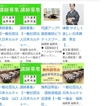
講師募集♪
講師募集♪
代謝アップ!!
体験 やさしく
【一般社団法
【一般社団法
脂肪燃焼ピラ
楽しい日本舞
人日本カルチ
人日本カルチ
ティスブー...
踊 男女
福岡県 福岡市...
ャ...
ャー...
【...
◆【講座紹介】
長崎県 佐世保...
宮城県 仙台市...
東京都 墨田区...
＊＊グループの体
一般社団法人日本
一般社団法人日本
◆【講座紹介】
験レッスン...
カルチャー協会で
カルチャー協会で
初心者歓迎！ 踊
は、 長崎...
は、 宮城...
る事...
一般社団法人
講師募集♪
無料説明会♪
一般社団法人
日本カルチャ
【一般社団法
講師資格認
日本カルチャ
ー協会 山口
人日本カルチ
定講座【一般
ー協会 福島
福島県 福島市...
県...
ャー...
社...