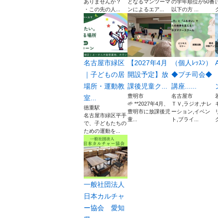
ありませんか？
となるマンツーマ
の学年順位が50番
・この先の人...
ンによるエア...
以下の方 ...
名古屋市緑区
【2027年4月
（個人ﾚｯｽﾝ）
A
｜子どもの居
開設予定】放
◆プチ司会◆
場所・運動教
課後児童ク...
講座......
豊明市
名古屋市
室...
🌱 **2027年4月、
ＴＶ,ラジオ,ナレ
徳重駅
豊明市に放課後児
ーション,イベン
名古屋市緑区平手
童...
ト,ブライ...
で、子どもたちの
ための運動を...
一般社団法人
日本カルチャ
ー協会 愛知