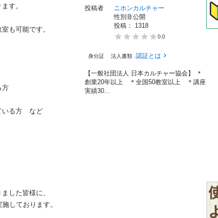
。

投稿者
ニホンカルチャー
性別非公開
投稿： 
1318
も可能です。

0.0
認証とは
身分証
法人書類
【一般社団法人 日本カルチャー協会】 ＊
創業20年以上 ＊全国50教室以上 ＊講座


実績30...
る方　など

ました皆様に、

施しております。
