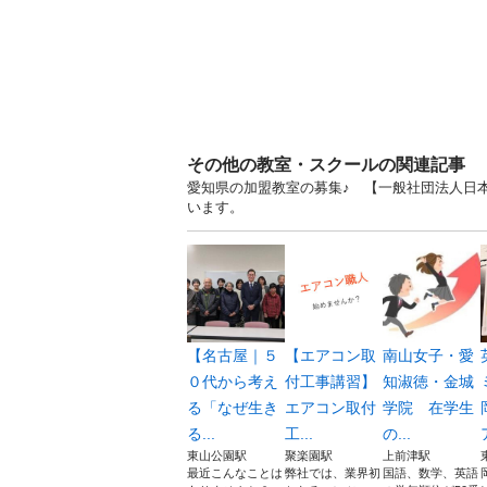
その他の教室・スクールの関連記事
愛知県の加盟教室の募集♪ 【一般社団法人日本
います。
【名古屋｜５
【エアコン取
南山女子・愛
０代から考え
付工事講習】
知淑徳・金城
る「なぜ生き
エアコン取付
学院 在学生
る...
工...
の...
東山公園駅
聚楽園駅
上前津駅
最近こんなことは
弊社では、業界初
国語、数学、英語