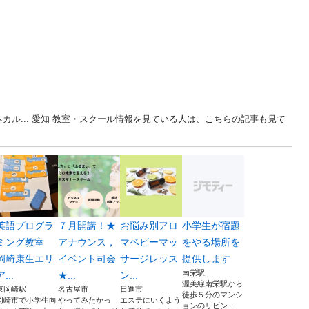
カル... 愛知 教室・スクール情報を見ている人は、こちらの記事も見て
英語プログラ
７月開講！★
お悩み別アロ
小学生が宿題
ミング教室
アナウンス，
マベビーマッ
をやる場所を
岡崎康生エリ
イベント司会
サージレッス
提供します
南栄駅
ア...
★...
ン...
渥美線南栄駅から
東岡崎駅
名古屋市
日進市
徒歩５分のマンシ
岡崎市で小学生向
やってみたかっ
エステにいくよう
ョンのリビン...