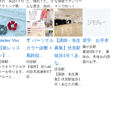
けの「英語×プロ
た。憧れてた。そ
な感覚でマンツー
グラミング教...
んな貴女、始め...
マンでゆっく...
telier Vivi
🎐 パーソナル
【講師・先生
習字 お手本
藤が丘駅
【新レッス
カラー診断 ×
募集】伏見駅
書道5段です。 夏
ン】...
風鈴絵...
徒歩1分！あ
休み、冬休みの課
若林駅
刈谷駅
題のお手...
な...
キラキラアクセサ
【場所】 ID Lab.
伏見駅
リーを作ります。
刈谷市高倉町6丁
【講師・先生募
グルーと...
目...
集】伏見駅徒歩1
分！あなたの教...