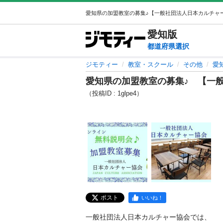
愛知
版
都道府県選択
ジモティー
教室・スクール
その他
愛
愛知県の加盟教室の募集♪ 【一
（投稿ID : 1glpe4）
ポスト
いいね！
一般社団法人日本カルチャー協会では、
