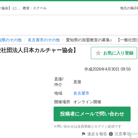
愛知県の加盟教室の募集♪【一般社団法人日本カルチャー協会】 (ニホンカルチャー) 名古屋のその他の生徒募集・教室・スクールの広告掲示板｜ジモティー
教室・スクール
地元の掲示
知県のその他
名古屋市のその他
愛知県の加盟教室の募集♪ 【一般社
般社団法人日本カルチャー協会】
お気に入り登録
作成
2026年4月30日 09:50
直接/
直接
仲介
地域
名古屋市
開催場所
オンライン開催
投稿者にメールで問い合わせ
※問い合わせは会員登録とログイン必須です
違反を報告
注意事項