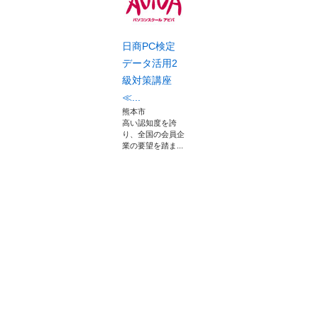
日商PC検定
データ活用2
級対策講座
≪...
熊本市
高い認知度を誇
り、全国の会員企
業の要望を踏ま...