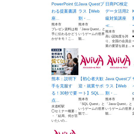
PowerPoint 伝
Java Questプ
日商PC検定
わる提案書講
ラス【Web
データ活用2
座...
割・...
級対策講座
熊本市
熊本市
≪...
プレゼン資料は相
「Java Quest」と
熊本市
手に伝わるかどう
いうゲームの世界
高い認知度を誇
かがキモ！こ...
観...
り、全国の会員企
業の要望を踏ま...
w
熊本：説明下
【初心者大歓
Java Questプ
手を克服す
迎・就業サポ
ラス【Web
る！30秒で要
ート】SQL ...
割・...
熊本市
熊本市
点...
「SQL Quest」と
「Java Quest」と
水道町駅
いうゲームの世界
いうゲームの世界
◯セミナー概要：
観で...
観...
・「結局、何が言
いたいの...