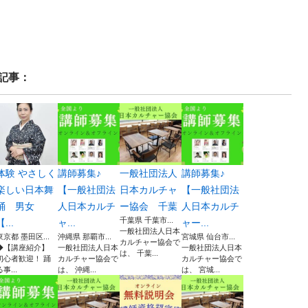
記事：
体験 やさしく
講師募集♪
一般社団法人
講師募集♪
楽しい日本舞
【一般社団法
日本カルチャ
【一般社団法
踊 男女
人日本カルチ
ー協会 千葉
人日本カルチ
千葉県 千葉市...
【...
ャ...
ャー...
一般社団法人日本
東京都 墨田区...
沖縄県 那覇市...
宮城県 仙台市...
カルチャー協会で
◆【講座紹介】
一般社団法人日本
一般社団法人日本
は、 千葉...
初心者歓迎！ 踊
カルチャー協会で
カルチャー協会で
る事...
は、 沖縄...
は、 宮城...