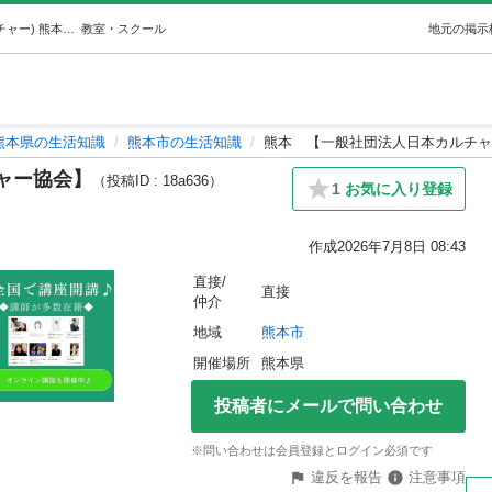
熊本【一般社団法人日本カルチャー協会】 (ニホンカルチャー) 熊本の生活知識の生徒募集・教室・スクールの広告掲示板｜ジモティー
教室・スクール
地元の掲示
熊本県の生活知識
熊本市の生活知識
熊本 【一般社団法人日本カルチャ
ャー協会】
（投稿ID : 18a636）
1
お気に入り登録
作成
2026年7月8日 08:43
直接/
直接
仲介
地域
熊本市
開催場所
熊本県
投稿者にメールで問い合わせ
※問い合わせは会員登録とログイン必須です
違反を報告
注意事項