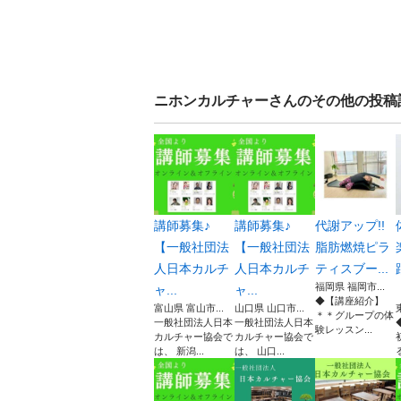
ニホンカルチャー
さんのその他の投稿
講師募集♪
講師募集♪
代謝アップ!!
【一般社団法
【一般社団法
脂肪燃焼ピラ
人日本カルチ
人日本カルチ
ティスブー...
福岡県 福岡市...
ャ...
ャ...
◆【講座紹介】
富山県 富山市...
山口県 山口市...
＊＊グループの体
一般社団法人日本
一般社団法人日本
験レッスン...
カルチャー協会で
カルチャー協会で
は、 新潟...
は、 山口...