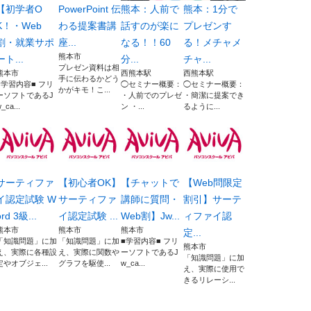
【初学者O
PowerPoint 伝
熊本：人前で
熊本：1分で
K！・Web
わる提案書講
話すのが楽に
プレゼンす
割・就業サポ
座...
なる！！60
る！メチャメ
熊本市
ート...
分...
チャ...
プレゼン資料は相
熊本市
西熊本駅
西熊本駅
手に伝わるかどう
■学習内容■ フリ
◯セミナー概要：
◯セミナー概要：
かがキモ！こ...
ーソフトであるJ
・人前でのプレゼ
・簡潔に提案でき
_ca...
ン ・...
るように...
サーティファ
【初心者OK】
【チャットで
【Web問限定
イ認定試験 W
サーティファ
講師に質問・
割引】サーテ
ord 3級...
イ認定試験 ...
Web割】Jw...
ィファイ認
熊本市
熊本市
熊本市
定...
「知識問題」に加
「知識問題」に加
■学習内容■ フリ
熊本市
え、実際に各種設
え、実際に関数や
ーソフトであるJ
「知識問題」に加
定やオブジェ...
グラフを駆使...
w_ca...
え、実際に使用で
きるリレーシ...