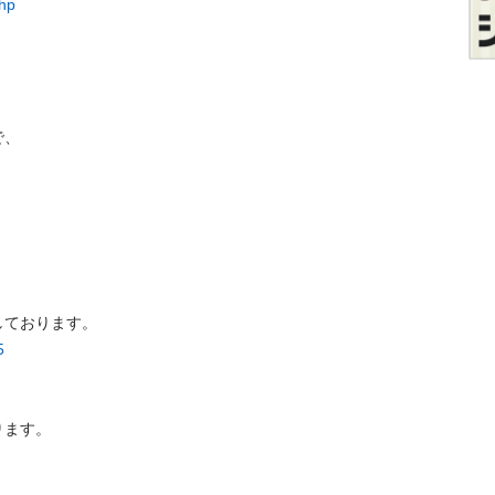
php




5
ります。