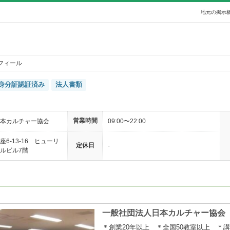
地元の掲示板
フィール
身分証認証済み
法人書類
営業時間
本カルチャー協会
09:00〜22:00
6-13-16 ヒューリ
定休日
-
ルビル7階
一般社団法人日本カルチャー協会 
＊創業20年以上 ＊全国50教室以上 