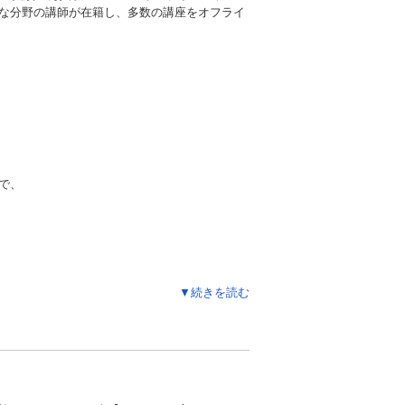
な分野の講師が在籍し、多数の講座をオフライ
で、
。
しております。
▼続きを読む
。
す。