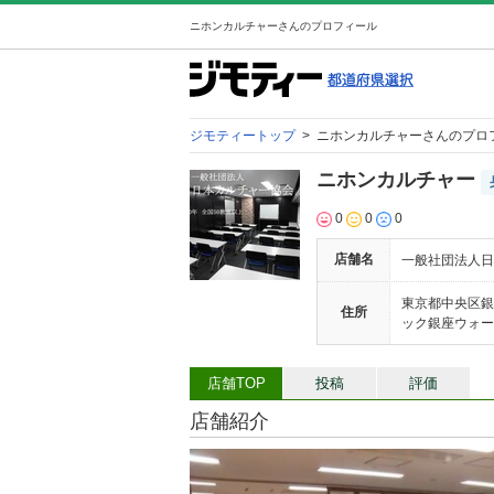
ニホンカルチャーさんのプロフィール
ジモティートップ
>
ニホンカルチャーさんのプロ
ニホンカルチャー
0
0
0
店舗名
一般社団法人日
東京都中央区銀座
住所
ック銀座ウォー
店舗TOP
投稿
評価
店舗紹介