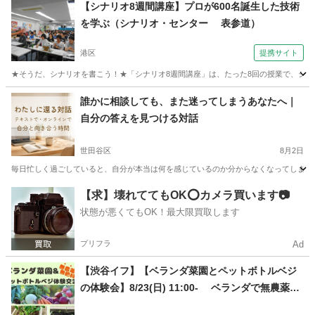
東京
新宿区
新宿駅
その他
シングルマザー
【シナリオ8週間講座】プロが600名誕生した技術
を学ぶ（シナリオ・センター 表参道）
港区
提携サイト
★そうだ、シナリオを書こう！★「シナリオ8週間講座」は、たった8回の授業で、シナリオが書ける
東京
港区
その他
誰かに相談しても、また迷ってしまうあなたへ｜
自分の答えを見つける対話
世田谷区
8月2日
毎日忙しく過ごしていると、自分が本当は何を感じているのか分からなくなってしまうこと
東京
世田谷区
その他
オンライン
【求】壊れててもOK⭕️カメラ買います📷
状態が悪くてもOK！最大限買取します
プリフラ
Ad
【渋谷イフ】【ベランダ菜園とペットボトルベジ
の体験会】8/23(日) 11:00- ベランダで無農薬、
無肥料栽培で野菜を作る、種まき体験会。自然栽