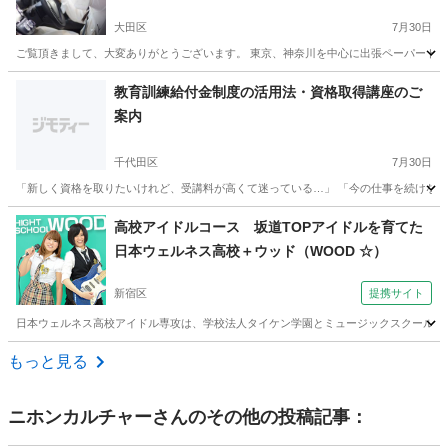
大田区
7月30日
ご覧頂きまして、大変ありがとうございます。 東京、神奈川を中心に出張ペーパードライ
東京
大田区
その他
ペーパードライバー
教育訓練給付金制度の活用法・資格取得講座のご
案内
千代田区
7月30日
「新しく資格を取りたいけれど、受講料が高くて迷っている…」 「今の仕事を続けなが
東京
千代田区
その他
講座
高校アイドルコース 坂道TOPアイドルを育てた
日本ウェルネス高校＋ウッド（WOOD ☆）
新宿区
提携サイト
日本ウェルネス高校アイドル専攻は、学校法人タイケン学園とミュージックスクールウッ
東京
新宿区
その他
もっと見る
ニホンカルチャー
さんのその他の投稿記事：