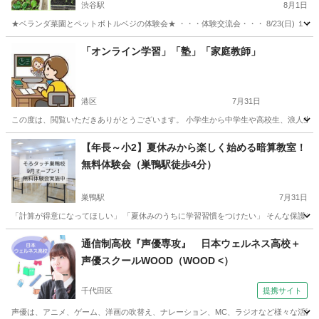
培で自給自足
渋谷駅
8月1日
★ベランダ菜園とペットボトルベジの体験会★ ・・・体験交流会・・・ 8/23(日) １１
東京
渋谷区
渋谷駅
その他
ドリンク
「オンライン学習」「塾」「家庭教師」
港区
7月31日
この度は、閲覧いただきありがとうございます。 小学生から中学生や高校生、浪人生や
東京
港区
その他
【年長～小2】夏休みから楽しく始める暗算教室！
無料体験会（巣鴨駅徒歩4分）
巣鴨駅
7月31日
「計算が得意になってほしい」 「夏休みのうちに学習習慣をつけたい」 そんな保護者の
東京
豊島区
巣鴨駅
その他
夏休み
通信制高校『声優専攻』 日本ウェルネス高校＋
声優スクールWOOD（WOOD <）
千代田区
提携サイト
声優は、アニメ、ゲーム、洋画の吹替え、ナレーション、MC、ラジオなど様々な活躍を