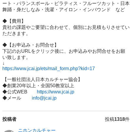
ート・バランスボール・ピラティス・フルーツカット・日本
舞踊・身だしなみ・洗濯・アイロン・インバウンド　など

◆【費用】

貴社の課題やご要望に合わせて、個別にお見積もりさせてい
ただきます。

◆【お申込み・お問合せ】

下記のおURLをクリック後に、お申込みやお問合せをお願
い致します。

https://www.jcai.jp/ets/mail_form.php?kid=17
【一般社団法人日本カルチャー協会】

◆創業20年以上・全国50教室以上

◆公式WEB　　
https://www.jcai.jp
◆メール　 　
info@jcai.jp
投稿者
投稿
1318
件
ニホンカルチャー