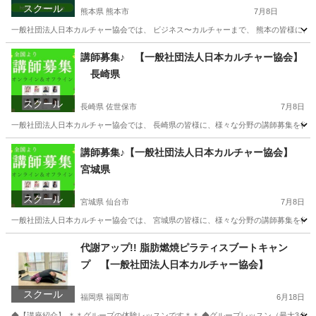
スクール
熊本県 熊本市
7月8日
一般社団法人日本カルチャー協会では、 ビジネス〜カルチャーまで、 熊本の皆様に、 オ
熊本
熊本市
生活知識
熊本
生活知識
カルチャー
講師募集♪ 【一般社団法人日本カルチャー協会】
長崎県
スクール
長崎県 佐世保市
7月8日
一般社団法人日本カルチャー協会では、 長崎県の皆様に、様々な分野の講師募集を行って
長崎
佐世保市
生活知識
オンライン
講師募集♪【一般社団法人日本カルチャー協会】
宮城県
スクール
宮城県 仙台市
7月8日
一般社団法人日本カルチャー協会では、 宮城県の皆様に、様々な分野の講師募集を行って
宮城
仙台市
その他
代謝アップ!! 脂肪燃焼ピラティスブートキャン
プ 【一般社団法人日本カルチャー協会】
スクール
福岡県 福岡市
6月18日
◆【講座紹介】 ＊＊グループの体験レッスンです＊＊ ◆グループレッスン（最大3名）