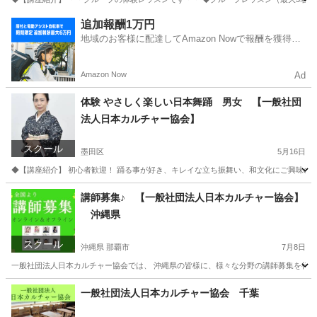
福岡
福岡市
ヨガ
カルチャー
追加報酬1万円
地域のお客様に配達してAmazon Nowで報酬を獲得し
ましょう
Amazon Now
Ad
体験 やさしく楽しい日本舞踊 男女 【一般社団
法人日本カルチャー協会】
スクール
墨田区
5月16日
◆【講座紹介】 初心者歓迎！ 踊る事が好き、キレイな立ち振舞い、和文化にご興味のあ
東京
墨田区
日本舞踊
カルチャー
講師募集♪ 【一般社団法人日本カルチャー協会】
沖縄県
スクール
沖縄県 那覇市
7月8日
一般社団法人日本カルチャー協会では、 沖縄県の皆様に、様々な分野の講師募集を行って
沖縄
那覇市
生活知識
一般社団法人日本カルチャー協会 千葉