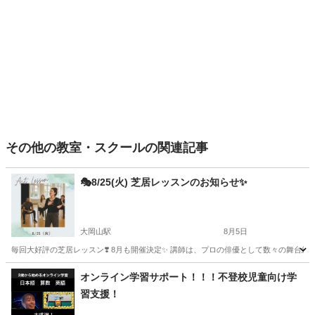
その他の教室・スクールの関連記事
🎭8/25(火) 芝居レッスンのお知らせ✨
大岡山駅
8月5日
毎回大好評の芝居レッスン❣️ 8月も開催決定✨️ 講師は、プロの俳優として数々の舞台経
東京
大田区
大岡山駅
その他
レッスン
オンライン学習サポート！！！不登校児童向け学
習支援！