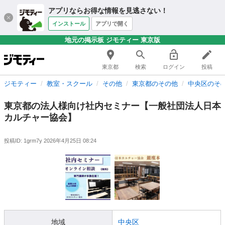
アプリならお得な情報を見逃さない！
インストール
アプリで開く
地元の掲示板 ジモティー 東京版
東京都
検索
ログイン
投稿
ジモティー
教室・スクール
その他
東京都のその他
中央区のそ
東京都の法人様向け社内セミナー【一般社団法人日本
カルチャー協会】
投稿ID: 1grm7y
2026年4月25日 08:24
地域
中央区