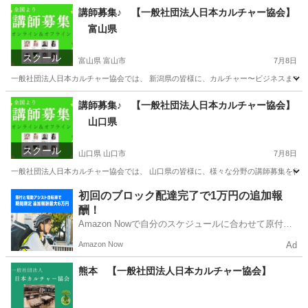
講師募集♪ 【一般社団法人日本カルチャー協会】
富山県
スクール
富山県 富山市
7月8日
一般社団法人日本カルチャー協会では、 新潟県の皆様に、カルチャー〜ビジネスまで、様
富山
富山市
ものづくり
講師募集♪ 【一般社団法人日本カルチャー協会】
山口県
スクール
山口県 山口市
7月8日
一般社団法人日本カルチャー協会では、 山口県の皆様に、様々な分野の講師募集を行って
山口
山口市
資格
初回のブロック配達完了で1万円の追加報
酬！
Amazon Nowで自分のスケジュールに合わせて原付や
電動アシスト自転車で配達し、報酬を獲得しましょ
Amazon Now
Ad
う！
熊本 【一般社団法人日本カルチャー協会】