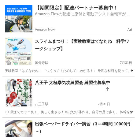
東京
千代田区
その他
【期間限定】配達パートナー募集中！
Amazon Flexの配達に原付と電動アシスト自転車が登
場！
Amazon Now
Ad
スライムまつり！【実験教室はてなたね 科学ワ
ークショップ】
国分寺駅
7月31日
実験教室「はてなたね」 「つくって！ためして！わかる！」 身近な材料を使って、理科の“なん
東京
国分寺市
国分寺駅
その他
スライム
八王子 太極拳気功練習会 練習生募集中
八王子駅
7月31日
100歳までカッコ良く、美しく生きる！ 転ばない体作り、自分の足で歩く。 体幹を整え
東京
八王子市
八王子駅
その他
武術
出張ペーパードライバー講習（3～4時間 10000円
～）