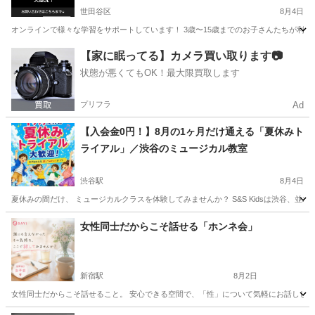
世田谷区
8月4日
オンラインで様々な学習をサポートしています！ 3歳〜15歳までのお子さんたちが利用し
東京
世田谷区
その他
東京
江戸川区
その他
不登校
【家に眠ってる】カメラ買い取ります📷
状態が悪くてもOK！最大限買取します
プリフラ
Ad
【入会金0円！】8月の1ヶ月だけ通える「夏休みト
ライアル」／渋谷のミュージカル教室
渋谷駅
8月4日
夏休みの間だけ、 ミュージカルクラスを体験してみませんか？ S&S Kidsは渋谷、
東京
渋谷区
渋谷駅
その他
夏休み
女性同士だからこそ話せる「ホンネ会」
新宿駅
8月2日
女性同士だからこそ話せること。 安心できる空間で、「性」について気軽にお話ししてみ