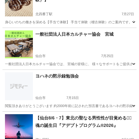
北四番丁駅
7月27日
身心いのちの働きを深める【手当て体験】 手当て体験（稽古体験）のご案内です。 手
宮城
仙台市
北四番丁駅
その他
レイキ
一般社団法人日本カルチャー協会 宮城
仙台市
7月25日
一般社団法人日本カルチャー協会では、 宮城の皆様に、 様々なサポートをご提供させてい
宮城
仙台市
その他
オンライン
ヨハネの黙示録勉強会
仙台市
7月15日
閲覧頂きありがとうございます 約2000年前に記された預言書であるヨハネの黙示録を
宮城
仙台市
その他
無料
【仙台8/6・7】東北の聖なる男性性が目覚める❤️‍🔥
魂の誕生日『アデプトプログラム®︎2026』