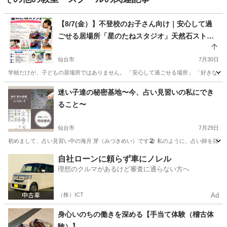
【8/7(金）】不登校のお子さん向け｜安心して過
ごせる居場所「星のたねスタジオ」天然石ストラ
ップ作り開催！
仙台市
7月30日
学校だけが、子どもの居場所ではありません。 「安心して過ごせる場所」 「好きなことに
宮城
仙台市
その他
居場所
迷い子達の秘密基地〜今、占い見習いの私にでき
ること〜
仙台市
7月29日
初めまして、占い見習い中の海月 芽（みづきめい）です🏖️ 私のように、占い師を目指した
宮城
仙台市
その他
占い師
自社ローンに頼らず車にノレル
理想のクルマがあるけど審査に通らない方へ
（株）ICT
Ad
身心いのちの働きを深める【手当て体験（稽古体
験）】