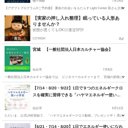
榴ケ岡駅
7月14日
【アデプトプログラム®︎ご予約後】 運命の出会いをもたらす Light Center 彩さん主
宮城
仙台市
榴ケ岡駅
その他
アデプトプログラム
【実家の押し入れ整理】眠っている人形あ
りませんか？
状態が悪くてもOK🙆‍♀️査定0円‼️
COYASH
Ad
宮城 【一般社団法人日本カルチャー協会】
仙台市
7月8日
一般社団法人日本カルチャー協会では、 ビジネス〜カルチャーまで、 宮城の皆様に、 オ
宮城
仙台市
その他
カルチャー
【7/14・8/20・9/22】1日で９つのエネルギークロ
スを確実に習得できる「ハヤマエネルギー使いの
学校」を開校します！
仙台市
6月11日
ただいま、公式LINE登録で、 「ハヤマエネルギークロス動画」プレゼント中！ 受け取ってぜひエネルギー
宮城
仙台市
その他
【6/21・7/14・8/20】1日でエネルギー使いになれ