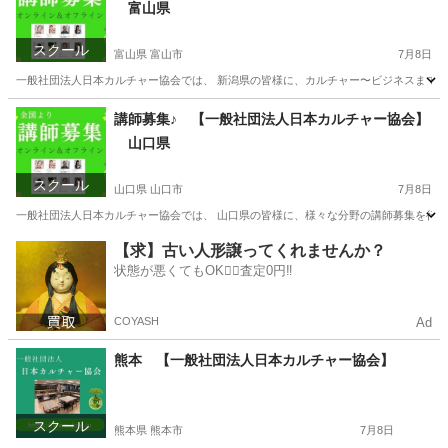
富山県
スクール
富山県 富山市
7月8日
一般社団法人日本カルチャー協会では、 新潟県の皆様に、カルチャー〜ビジネスまで、様
富山
富山市
ものづくり
講師募集♪ 【一般社団法人日本カルチャー協会】
山口県
スクール
山口県 山口市
7月8日
一般社団法人日本カルチャー協会では、 山口県の皆様に、様々な分野の講師募集を行って
山口
山口市
資格
【求】古い人形譲ってくれませんか？
状態が悪くてもOK🙆‍♀️査定0円‼️
COYASH
Ad
熊本 【一般社団法人日本カルチャー協会】
スクール
熊本県 熊本市
7月8日