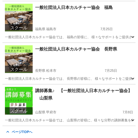
愛媛
松山市
資格
カルチャー
一般社団法人日本カルチャー協会 福島
スクール
福島県 福島市
7月25日
一般社団法人日本カルチャー協会では、 福島の皆様に、 様々なサポートをご提供させてい
福島
福島市
その他
一般社団法人日本カルチャー協会 長野県
スクール
長野県 松本市
7月25日
一般社団法人日本カルチャー協会では、 長野県の皆様に、 様々なサポートをご提供させ
長野
松本市
その他
オンライン
講師募集♪ 【一般社団法人日本カルチャー協会】
山梨県
スクール
山梨県 甲府市
7月8日
一般社団法人日本カルチャー協会では、 山梨県の皆様に、様々な分野の講師募集を行って
山梨
甲府市
ものづくり
ページTOPへ