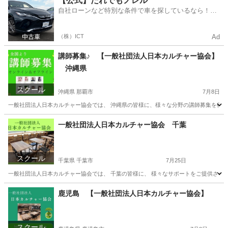
【公式】だれでもノレル
自社ローンなど特別な条件で車を探しているなら！金
利0%で車をご提供、ノレル独自与信システム。
（株）ICT
Ad
講師募集♪ 【一般社団法人日本カルチャー協会】
沖縄県
スクール
沖縄県 那覇市
7月8日
一般社団法人日本カルチャー協会では、 沖縄県の皆様に、様々な分野の講師募集を行って
沖縄
那覇市
生活知識
一般社団法人日本カルチャー協会 千葉
スクール
千葉県 千葉市
7月25日
一般社団法人日本カルチャー協会では、 千葉の皆様に、 様々なサポートをご提供させてい
千葉
千葉市
その他
オンライン
鹿児島 【一般社団法人日本カルチャー協会】
スクール