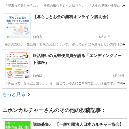
「聖書って難しそう…」 「神様の御心をもっと知りたい」 「人生の意味や希望について
宮城
仙台市
その他
聖書
【暮らしとお金の無料オンライ ン説明会】
仙台市
5月29日
毎月の支払い・生活費・将来のお金について、 少しでも不安を減らしたい方向けの無料説
宮城
仙台市
その他
お金
終活嫌いの元郵便局員が語る「エンディングノー
ト講座」
仙台駅
5月26日
「終活って、なんだか重い。」 そう感じている人にこそ来てほしい講座です。 20年間、
宮城
仙台市
仙台駅
その他
終活
もっと見る
ニホンカルチャー
さんのその他の投稿記事：
講師募集♪ 【一般社団法人日本カルチャー協会】