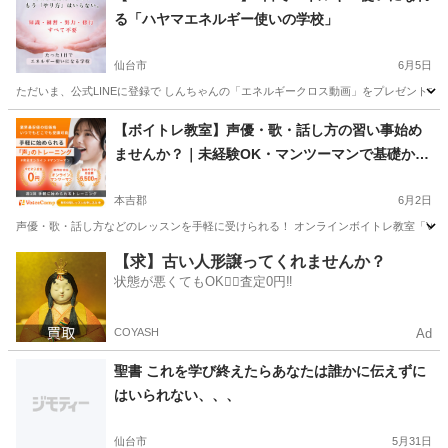
る「ハヤマエネルギー使いの学校」
仙台市
6月5日
ただいま、公式LINEに登録で しんちゃんの「エネルギークロス動画」をプレゼント中！ 友達登録してくださ
宮城
仙台市
その他
【ボイトレ教室】声優・歌・話し方の習い事始め
ませんか？｜未経験OK・マンツーマンで基礎から
学べるレッスン｜オンライン対応｜プロ志望も歓
迎
本吉郡
6月2日
声優・歌・話し方などのレッスンを手軽に受けられる！ オンラインボイトレ教室「Voice
宮城
本吉郡
その他
声優
【求】古い人形譲ってくれませんか？
状態が悪くてもOK🙆‍♀️査定0円‼️
COYASH
Ad
聖書 これを学び終えたらあなたは誰かに伝えずに
はいられない、、、
仙台市
5月31日