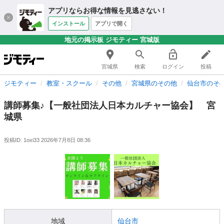
アプリならお得な情報を見逃さない！
インストール
アプリで開く
地元の掲示板 ジモティー 宮城版
宮城県
検索
ログイン
投稿
ジモティー
教室・スクール
その他
宮城県のその他
仙台市のそ
講師募集♪【一般社団法人日本カルチャー協会】 宮
城県
投稿ID: 1oxi33
2026年7月8日 08:36
地域
仙台市