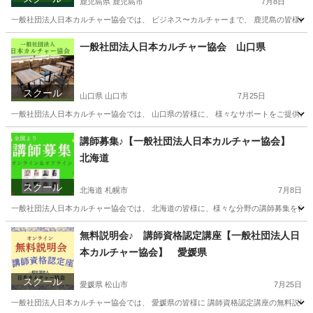
鹿児島県 鹿児島市
7月8日
一般社団法人日本カルチャー協会では、 ビジネス〜カルチャーまで、 鹿児島の皆様に、 
鹿児島
鹿児島市
生活知識
鹿児島
生活知識
カルチャー
一般社団法人日本カルチャー協会 山口県
スクール
山口県 山口市
7月25日
一般社団法人日本カルチャー協会では、 山口県の皆様に、 様々なサポートをご提供させ
山口
山口市
その他
オンライン
講師募集♪【一般社団法人日本カルチャー協会】
北海道
スクール
北海道 札幌市
7月8日
一般社団法人日本カルチャー協会では、 北海道の皆様に、様々な分野の講師募集を行って
北海道
札幌市
その他
オンライン
無料説明会♪ 講師資格認定講座【一般社団法人日
本カルチャー協会】 愛媛県
スクール
愛媛県 松山市
7月25日
一般社団法人日本カルチャー協会では、 愛媛県の皆様に 講師資格認定講座の無料説明会を