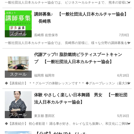
一般社団法人日本カルチャー協会では、 ビジネス〜カルチャーまで、 熊本の皆様に、 オ
熊本
熊本市
生活知識
熊本
生活知識
カルチャー
講師募集♪ 【一般社団法人日本カルチャー協会】
長崎県
スクール
長崎県 佐世保市
7月8日
一般社団法人日本カルチャー協会では、 長崎県の皆様に、様々な分野の講師募集を行って
長崎
佐世保市
生活知識
オンライン
代謝アップ!! 脂肪燃焼ピラティスブートキャン
プ 【一般社団法人日本カルチャー協会】
スクール
福岡県 福岡市
6月18日
◆【講座紹介】 ＊＊グループの体験レッスンです＊＊ ◆グループレッスン（最大3名）
福岡
福岡市
ヨガ
カルチャー
体験 やさしく楽しい日本舞踊 男女 【一般社団
法人日本カルチャー協会】
スクール
東京都 墨田区
5月16日
◆【講座紹介】 初心者歓迎！ 踊る事が好き、キレイな立ち振舞い、和文化にご興味のあ
東京
墨田区
日本舞踊
カルチャー