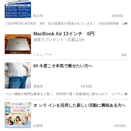
松江市
4月29日
☆2026年5月14日現在 305 名の受講生が受講されています！（内合宿利用者 1名）☆ 私
島根
松江市
その他
ペーパードライバー
MacBook Air 13インチ 0円
抽選でプレゼント！応募は1分
くらしノート
Ad
65 今度こそ本気で痩せたい方へ
雲南市
4月16日
つらい運動や無理な断食など無く、90日間で驚く程健康的に痩せられて、リバウンドもし
島根
雲南市
その他
オ ンラ インを活用した新しい活動に興味ある方へ
出雲市
4月15日