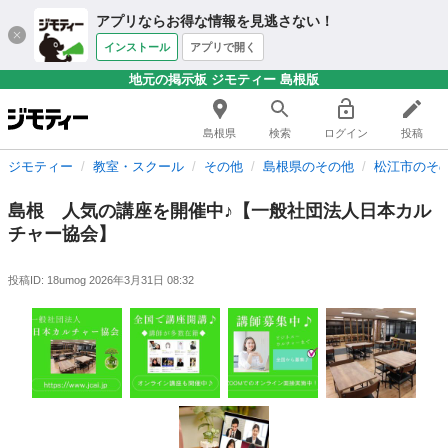
アプリならお得な情報を見逃さない！
インストール
アプリで開く
地元の掲示板 ジモティー 島根版
島根県
検索
ログイン
投稿
ジモティー
教室・スクール
その他
島根県のその他
松江市のそ
島根 人気の講座を開催中♪【一般社団法人日本カル
チャー協会】
投稿ID: 18umog
2026年3月31日 08:32