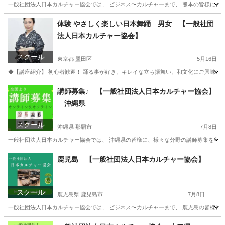
一般社団法人日本カルチャー協会では、 ビジネス〜カルチャーまで、 熊本の皆様に、 オ
熊本
熊本市
生活知識
熊本
生活知識
カルチャー
体験 やさしく楽しい日本舞踊 男女 【一般社団
法人日本カルチャー協会】
スクール
東京都 墨田区
5月16日
◆【講座紹介】 初心者歓迎！ 踊る事が好き、キレイな立ち振舞い、和文化にご興味のあ
東京
墨田区
日本舞踊
カルチャー
講師募集♪ 【一般社団法人日本カルチャー協会】
沖縄県
スクール
沖縄県 那覇市
7月8日
一般社団法人日本カルチャー協会では、 沖縄県の皆様に、様々な分野の講師募集を行って
沖縄
那覇市
生活知識
鹿児島 【一般社団法人日本カルチャー協会】
スクール
鹿児島県 鹿児島市
7月8日
一般社団法人日本カルチャー協会では、 ビジネス〜カルチャーまで、 鹿児島の皆様に、 
鹿児島
鹿児島市
生活知識
鹿児島
生活知識
カルチャー