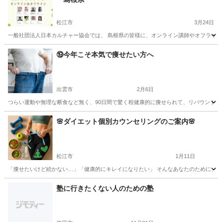
松江市
3月24日
一般社団法人日本カルチャー協会では、 島根県の皆様に、オンライン講師やオフライン講
島根
松江市
その他
島根
出雲市
その他
⑲今年こそ本気で痩せたい方へ
出雲市
2月6日
つらい運動や無理な断食など無く、90日間で驚く程健康的に痩せられて、リバウンドもし
島根
出雲市
その他
🌸ダイエット個別カウンセリングのご案内🌸
松江市
1月11日
「痩せたいけど続かない…」「健康的にキレイになりたい」 そんなあなたのために、オンラ
島根
松江市
その他
オンライン
塾に行きたくない人のための塾