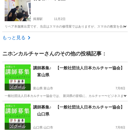
揖屋駅
11月2日
リペア本舗東出雲です、当店はスマホの修理屋ではありますが、スマホの教室を合わせて
島根
松江市
揖屋駅
その他
リペア
もっと見る
ニホンカルチャー
さんのその他の投稿記事：
講師募集♪ 【一般社団法人日本カルチャー協会】
富山県
スクール
富山県 富山市
7月8日
一般社団法人日本カルチャー協会では、 新潟県の皆様に、カルチャー〜ビジネスまで、様
富山
富山市
ものづくり
講師募集♪ 【一般社団法人日本カルチャー協会】
山口県
スクール
山口県 山口市
7月8日