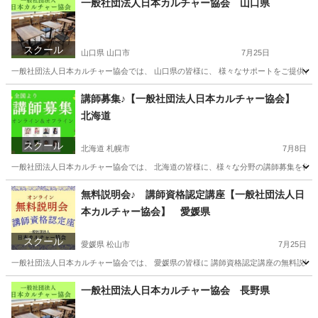
一般社団法人日本カルチャー協会 山口県
スクール
山口県 山口市
7月25日
一般社団法人日本カルチャー協会では、 山口県の皆様に、 様々なサポートをご提供させ
山口
山口市
その他
オンライン
講師募集♪【一般社団法人日本カルチャー協会】
北海道
スクール
北海道 札幌市
7月8日
一般社団法人日本カルチャー協会では、 北海道の皆様に、様々な分野の講師募集を行って
北海道
札幌市
その他
オンライン
無料説明会♪ 講師資格認定講座【一般社団法人日
本カルチャー協会】 愛媛県
スクール
愛媛県 松山市
7月25日
一般社団法人日本カルチャー協会では、 愛媛県の皆様に 講師資格認定講座の無料説明会を
愛媛
松山市
資格
カルチャー
一般社団法人日本カルチャー協会 長野県