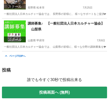
スクール
長野県 松本市
7月25日
一般社団法人日本カルチャー協会では、 長野県の皆様に、 様々なサポートをご提供させ
長野
松本市
その他
オンライン
講師募集♪ 【一般社団法人日本カルチャー協会】
山梨県
スクール
山梨県 甲府市
7月8日
一般社団法人日本カルチャー協会では、 山梨県の皆様に、様々な分野の講師募集を行って
山梨
甲府市
ものづくり
ページTOPへ
投稿
誰でも今すぐ30秒で投稿出来る
投稿画面へ (無料)