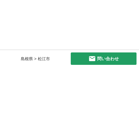
問い合わせ
島根県 > 松江市
初めての方へ
利用規約
プライバシーポリシー
プライバシー・ステートメント
健全化に資する運用方針
お問い合わせ
運営会社
サイトマップ
ご利用ガイド
フリーワードで探す