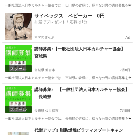
一般社団法人日本カルチャー協会では、 山口県の皆様に、様々な分野の講師募集を行って
山口
山口市
資格
サイベックス ベビーカー 0円
抽選でプレゼント！応募は1分
ママのぜんぶ
Ad
講師募集♪【一般社団法人日本カルチャー協会】
宮城県
スクール
宮城県 仙台市
7月8日
一般社団法人日本カルチャー協会では、 宮城県の皆様に、様々な分野の講師募集を行って
宮城
仙台市
その他
講師募集♪ 【一般社団法人日本カルチャー協会】
長崎県
スクール
長崎県 佐世保市
7月8日
一般社団法人日本カルチャー協会では、 長崎県の皆様に、様々な分野の講師募集を行って
長崎
佐世保市
生活知識
オンライン
代謝アップ!! 脂肪燃焼ピラティスブートキャン