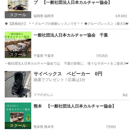
プ 【一般社団法人日本カルチャー協会】
スクール
福岡県 福岡市
6月18日
◆【講座紹介】 ＊＊グループの体験レッスンです＊＊ ◆グループレッスン（最大3名）
福岡
福岡市
ヨガ
カルチャー
一般社団法人日本カルチャー協会 千葉
スクール
千葉県 千葉市
7月25日
一般社団法人日本カルチャー協会では、 千葉の皆様に、 様々なサポートをご提供させてい
千葉
千葉市
その他
オンライン
サイベックス ベビーカー 0円
抽選でプレゼント！応募は1分
ママのぜんぶ
Ad
熊本 【一般社団法人日本カルチャー協会】
スクール
熊本県 熊本市
7月8日