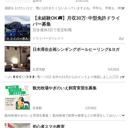
益田市
11月21日
成績を上げたいけど、塾には行きたくない人っていますよね。学年も、学校も、伸ばしたい教
島根
益田市
その他
数学
【未経験OK🚚】月収30万↑中型免許ドライ
バー募集
完全週休2日で安定転職
ドライバーダイレクト
Ad
日本滞在企画シンギングボールヒーリング&ヨガ
出雲市駅
5月20日
✨🌙✨🌒🌓🌔🌕🌖🌗🌘✨🌎✨✨🧘🏽‍♀️ 去年の11月からのインドより帰国し
島根
出雲市
出雲市駅
その他
インド
観光牧場やぎのいえ飼育実習生募集
安来駅
1月28日
観光牧場やぎのいえ実習生募集！ 観光牧場で飼育や接客などの実習をしてみたい！ そんな学
島根
安来市
安来駅
その他
社会人
初心者スマホ教室