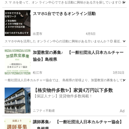
ス マ ホを使って、オン ライン中心でできる活動に興味がある方を探しています◎ 最近
島根
出雲市
その他
興味
スマホ1台でできるオンライン活動
出雲市
4月5日
スマホやAIを活用した オンライン中心の活動に興味がある方いませんか？😊 最近、スマ
島根
出雲市
その他
オンライン
加盟教室の募集♪ 【一般社団法人日本カルチャー
協会】島根県
松江市
3月31日
一般社団法人日本カルチャー協会では、 島根県の皆様より、加盟教室の募集をしておりま
島根
松江市
その他
島根
出雲市
その他
【格安物件多数✨】家賃4万円以下多数
【保証人ナシ】賃貸物件多数掲載！
ニフティ不動産
Ad
講師募集♪ 【一般社団法人日本カルチャー協会】
島根県