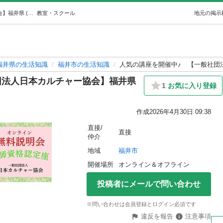
人気の講座を開催中♪【一般社団法人日本カルチャー協会】福井県 (ニホンカルチャー) 福井の生活知識の生徒募集・教室・スクールの広告掲示板｜ジモティー
教室・スクール
地元の掲示
福井県の生活知識
福井市の生活知識
人気の講座を開催中♪ 【一般社団
団法人日本カルチャー協会】福井県
1
お気に入り登録
作成
2026年4月30日 09:38
直接/
直接
仲介
地域
福井市
開催場所
オンライン＆オフライン
投稿者にメールで問い合わせ
※問い合わせは会員登録とログイン必須です
違反を報告
注意事項