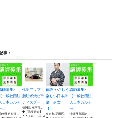
記事：
講師募集♪
代謝アップ!!
体験 やさしく
講師募集♪
【一般社団法
脂肪燃焼ピラ
楽しい日本舞
【一般社団法
人日本カルチ
ティスブー...
踊 男女
人日本カルチ
福岡県 福岡市...
ャ...
【...
ャ...
◆【講座紹介】
長崎県 佐世保...
東京都 墨田区...
沖縄県 那覇市...
＊＊グループの体