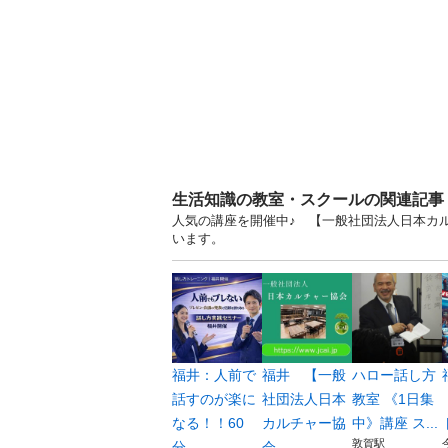
生活知識の教室・スクールの関連記事
人気の講座を開催中♪ 【一般社団法人日本カル
います。
福井：人前で
福井 【一般
ハロー話し方
話すのが楽に
社団法人日本
教室 《1日集
なる！！60
カルチャー協
中》講座 ス...
敦賀駅
分...
会...