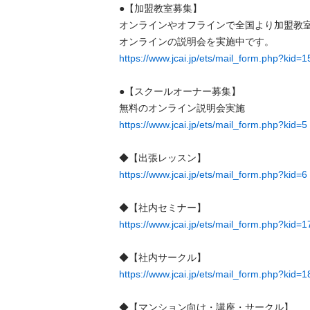
●【加盟教室募集】

オンラインやオフラインで全国より加盟教室を
https://www.jcai.jp/ets/mail_form.php?kid=1
●【スクールオーナー募集】

https://www.jcai.jp/ets/mail_form.php?kid=5
https://www.jcai.jp/ets/mail_form.php?kid=6
https://www.jcai.jp/ets/mail_form.php?kid=1
https://www.jcai.jp/ets/mail_form.php?kid=1