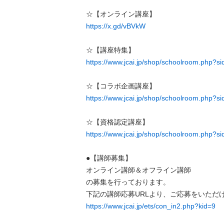
https://x.gd/vBVkW
https://www.jcai.jp/shop/schoolroom.php?s
https://www.jcai.jp/shop/schoolroom.php?s
https://www.jcai.jp/shop/schoolroom.php?s
●【講師募集】

オンライン講師＆オフライン講師

の募集を行っております。

https://www.jcai.jp/ets/con_in2.php?kid=9