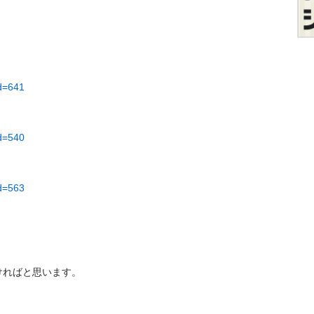
id=641
id=540
id=563