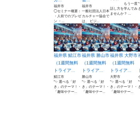
もう一度
福井市
福井市
話し方を学んでみ
◯セミナー概要：
一般社団法人日本
ませんか？ ...
・人前でのプレゼ
カルチャー協会で
ン ・...
は、 ビジ...
福井県 鯖江市
福井県 勝山市
福井県 大野市
（1週間無料
（1週間無料
（1週間無料
トライア...
トライア...
トライア...
鯖江市
勝山市
大野市
"✨ 選べる「好
"✨ 選べる「好
"✨ 選べる「好
き」のテーマ！・
き」のテーマ！・
き」のテーマ！・
「趣味やテー...
「趣味やテー...
「趣味やテー...