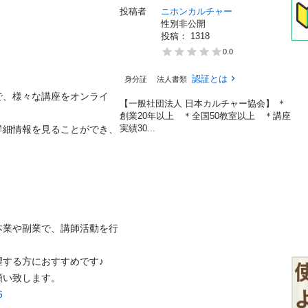
投稿者
ニホンカルチャー
性別非公開
投稿： 
1318
0.0
認証とは
身分証
法人書類
で、様々な講座をオンライ
【一般社団法人 日本カルチャー協会】 ＊
創業20年以上 ＊全国50教室以上 ＊講座
実績30...
細情報を見ることができ、



本業や副業で、講師活動を行
る方におすすめです♪

6