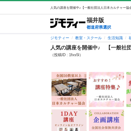
福井
版
都道府県選択
ジモティー
教室・スクール
生活知識
人気の講座を開催中♪ 【一般社
（投稿ID : 1fxs5l）