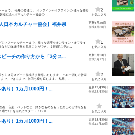
2
ーまで、 福井の皆様に、 オンラインやオフラインの 様々な分野
社団法人日本カルチャー協会の ...
お気に入り
更新4月30日
人日本カルチャー協会】福井県
作成4月30日
1
ビジネス〜カルチャーまで、様々な講座をオンライン・オフライ
などの詳細情報を見ることができ、 24時間ご予約...
お気に入り
更新3月23日
ピーチの作り方から「3分ス...
作成8月17日
2
ら３分スピーチ作成法ま指導いたします～ ハロー話し方教室
で、できるまで」何回も繰り返します。 結果、...
お気に入り
更新12月30日
り）1カ月1000円！...
作成12月30日
、映画、音楽、ペットなど、好きなものをもっと楽しめる情報をお
1通で1日を元気にスタート！12:0...
お気に入り
更新12月30日
り）1カ月1000円！...
作成12月30日