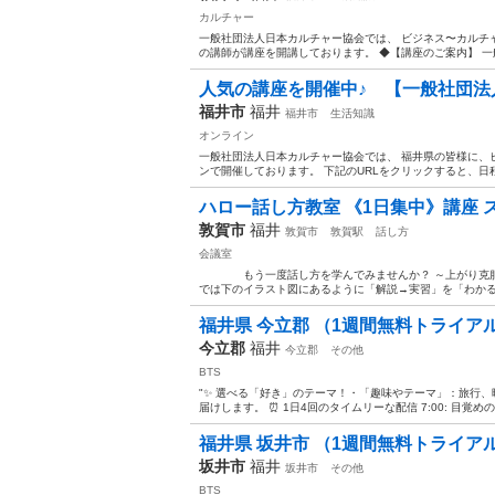
カルチャー
一般社団法人日本カルチャー協会では、 ビジネス〜カルチャ
の講師が講座を開講しております。 ◆【講座のご案内】 一般
人気の講座を開催中♪ 【一般社団法
福井市
福井
福井市
生活知識
オンライン
一般社団法人日本カルチャー協会では、 福井県の皆様に、
ンで開催しております。 下記のURLをクリックすると、日程
ハロー話し方教室 《1日集中》講座 ス
敦賀市
福井
敦賀市
敦賀駅
話し方
会議室
もう一度話し方を学んでみませんか？ ～上がり克服か
では下のイラスト図にあるように「解説→実習」を「わかるま
福井県 今立郡 （1週間無料トライアルあ
今立郡
福井
今立郡
その他
BTS
"✨ 選べる「好き」のテーマ！・「趣味やテーマ」：旅行
届けします。 ⏰ 1日4回のタイムリーな配信 7:00: 目覚めの
福井県 坂井市 （1週間無料トライアルあ
坂井市
福井
坂井市
その他
BTS