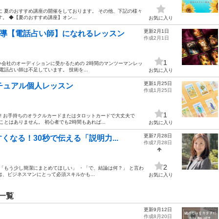
に 夏のおすすめ講座の開催をしております。 その他、下記の様々
 ◆【夏のおすすめ講座】オン...
お気に入り
更新2月1日
指導【電話占い師】になれるレッスン
作成2月1日
1
い会社のオーディションに受かるための 2時間のマンツーマンレッ
話占い師は不足しています。 技術を...
お気に入り
更新1月25日
チュアル個人レッスン
作成1月25日
1
‼ お手持ちのオラクルカードまたはタロットカードで大丈夫で
とはありません。 初心者でも2時間もあれば...
お気に入り
更新7月28日
なる！30秒で伝える「説明力...
作成7月28日
2
「もう少し簡潔にまとめてほしい」 ・「で、結論は何？」 と言わ
、ビジネスマンにとって必須スキルかも...
お気に入り
一覧
更新9月12日
作成8月20日