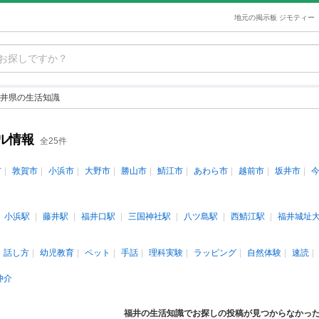
地元の掲示板 ジモティー
井県の生活知識
ル情報
全25件
市
敦賀市
小浜市
大野市
勝山市
鯖江市
あわら市
越前市
坂井市
小浜駅
藤井駅
福井口駅
三国神社駅
八ツ島駅
西鯖江駅
福井城址
話し方
幼児教育
ペット
手話
理科実験
ラッピング
自然体験
速読
仲介
福井の生活知識でお探しの投稿が見つからなかっ