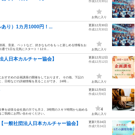
作成12月30日
お気に入り
更新12月30日
り）1カ月1000円！...
作成12月30日
、映画、音楽、ペットなど、好きなものをもっと楽しめる情報をお
1通で1日を元気にスタート！12:0...
お気に入り
更新12月12日
法人日本カルチャー協会】
作成12月12日
におすすめの企画講座の開催をしております。 その他、下記の
、日程などの詳細情報を見ることができ、 24時...
お気に入り
更新12月9日
？
作成12月9日
4
仕事を頑張る会社員の方でも月２、3時間のスキマ時間から始める
はご気軽にお問い合わせください。
お気に入り
更新7月24日
【一般社団法人日本カルチャー協会】
作成7月24日