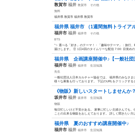
敦賀市
福井
敦賀市
その他
無料
福井県 敦賀市 福井県 敦賀市
福井県 福井市 （1週間無料トライアルあ
福井市
福井
福井市
その他
BTS
"✨ 選べる「好き」のテーマ！・「趣味やテーマ」：旅行
届けします。 ⏰ 1日4回のタイムリーな配信 7:00: 目覚めの
福井県 企画講座開催中♪【一般社団
福井市
福井
福井市
生活知識
先生
一般社団法人日本カルチャー協会では、 福井県のみなさま
様々な募集も行っております。 下記のURLをクリックすると
《物販》新しいスタートしませんか
坂井市
福井
坂井市
生活知識
物販
毎日忙しいけど不安がある。 家事に忙しい主婦さんでも、
ことの出来る物販をおしえております。 詳しく聞きたい方
福井県 夏のおすすめ講座開催中♪ 
福井市
福井
福井市
生活知識