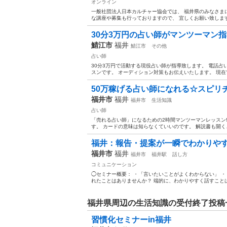
オンライン
一般社団法人日本カルチャー協会では、 福井県のみなさま
な講座や募集も行っておりますので、 宜しくお願い致します。
30分3万円の占い師がマンツーマン
鯖江市
福井
鯖江市
その他
占い師
30分3万円で活動する現役占い師が指導致します。 電話占
スンです。 オーディション対策もお伝えいたします。 現在電
50万稼げる占い師になれる☆スピリ
福井市
福井
福井市
生活知識
占い師
「売れる占い師」になるための2時間マンツーマンレッスン
す。 カードの意味は知らなくていいのです。 解説書も開くこ
福井：報告・提案が一瞬でわかりやすく
福井市
福井
福井市
福井駅
話し方
コミュニケーション
◯セミナー概要： ・「言いたいことがよくわからない」 ・
れたことはありませんか？ 端的に、わかりやすく話すことは
福井県周辺の生活知識の受付終了投稿
習慣化セミナーin福井