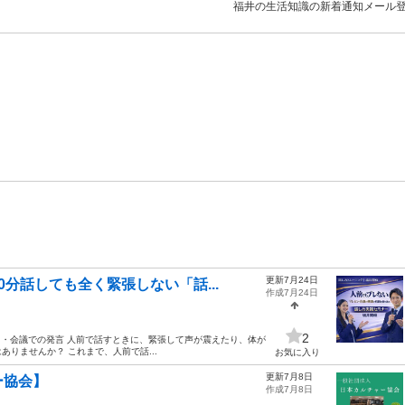
福井の生活知識の新着通知メール
更新7月24日
分話しても全く緊張しない「話...
作成7月24日
2
 ・会議での発言 人前で話すときに、緊張して声が震えたり、体が
りませんか？ これまで、人前で話...
お気に入り
更新7月8日
ー協会】
作成7月8日