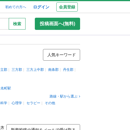
ログイン
会員登録
初めての方へ
投稿画面へ(無料)
検索
人気キーワード
今立郡
三方郡
三方上中郡
南条郡
丹生郡
大名町駅
路線・駅から選ぶ
科学
心理学
セラピー
その他
た方
新着投稿の通知をメールで受け取る