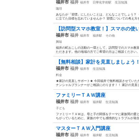
福井市
福井
福井市
日華化学前駅
生活知識
珈琲
あなたが「習慣」にしたいことは、どんなことでしょう？ 
に立てた目標を忘れていませんか？ 習慣についての考え方を
【訪問型スマホ教室！】スマホの使い
福井市
福井
福井市
福井駅
その他
興味
福井の町おこしの活動の一環として、訪問型でのスマホ教室
ただきます。他の地域の方でご希望の方はご相談ください。 
【無料相談】家計を見直しましょう！
福井市
福井
福井市
生活知識
料金
★家計の見直しサポート★ 今回福井で無料相談させていた
ナンシャルプランナーがご相談にのります！！ 家計の見直し
ファミリーＴＡＷ講座
福井市
福井
福井市
福井駅
生活知識
子ども
ファミリーＴＡＷは、母と子の関係をテーマに家族間の愛と
ちがっているために、家族の中でも感情的なトラブルが発生し
マスターＴＡＷ入門講座
福井市
福井
福井市
福井駅
生活知識