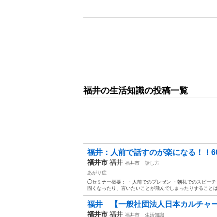
福井の生活知識の投稿一覧
福井：人前で話すのが楽になる！！60
福井市
福井
福井市
話し方
あがり症
◯セミナー概要： ・人前でのプレゼン ・朝礼でのスピーチ
固くなったり、言いたいことが飛んでしまったりすることはあ
福井 【一般社団法人日本カルチャ
福井市
福井
福井市
生活知識