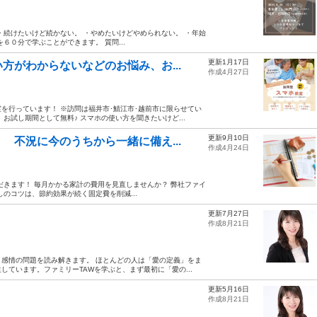
・続けたいけど続かない。 ・やめたいけどやめられない。 ・年始
６０分で学ぶことができます。 質問...
更新1月17日
方がわからないなどのお悩み、お...
作成4月27日
を行っています！ ※訪問は福井市･鯖江市･越前市に限らせてい
お試し期間として無料♪ スマホの使い方を聞きたいけど...
更新9月10日
 不況に今のうちから一緒に備え...
作成4月24日
だきます！ 毎月かかる家計の費用を見直しませんか？ 弊社ファイ
のコツは、節約効果が続く固定費を削減...
更新7月27日
作成8月21日
感情の問題を読み解きます。 ほとんどの人は「愛の定義」をま
ています。ファミリーTAWを学ぶと、まず最初に「愛の...
更新5月16日
作成8月21日