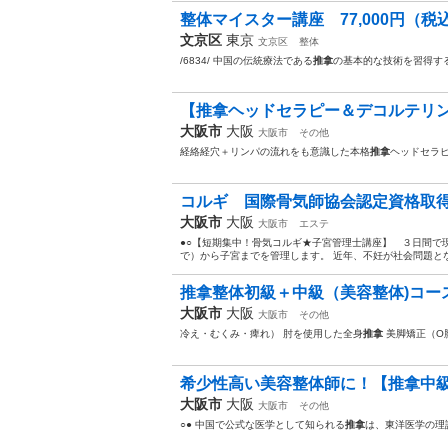
整体マイスター講座 77,000円（税
文京区
東京
文京区
整体
/6834/ 中国の伝統療法である
推拿
の基本的な技術を習得す
【推拿ヘッドセラピー＆デコルテリン
大阪市
大阪
大阪市
その他
経絡経穴＋リンパの流れをも意識した本格
推拿
ヘッドセラ
コルギ 国際骨気師協会認定資格取得
大阪市
大阪
大阪市
エステ
●○【短期集中！骨気コルギ★子宮管理士講座】 ３日間で
で）から子宮までを管理します。 近年、不妊が社会問題となっ
推拿整体初級＋中級（美容整体)コース
大阪市
大阪
大阪市
その他
冷え・むくみ・痺れ） 肘を使用した全身
推拿
美脚矯正（O
希少性高い美容整体師に！【推拿中級
大阪市
大阪
大阪市
その他
○● 中国で公式な医学として知られる
推拿
は、東洋医学の理