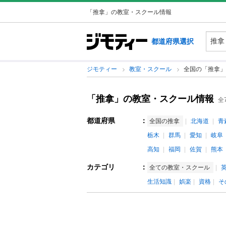
「推拿」の教室・スクール情報
都道府県選択
ジモティー
教室・スクール
全国の「推拿」
「推拿」の教室・スクール情報
全
都道府県
：
全国の推拿
北海道
青
栃木
群馬
愛知
岐阜
高知
福岡
佐賀
熊本
カテゴリ
：
全ての教室・スクール
生活知識
娯楽
資格
そ