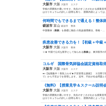
大阪市
大阪
大阪市
エステ
学校の雰囲気や通いやすさ、先生のすごさがわかる授業見学
はカリキュラムの詳しい説明も有り。 授業内容によっては、
何時間でもできるまで通える！整体師養
砺波市
富山
砺波市
整体
中国整体（
推拿
）を基礎に独自 の気血循環療法、骨格・…
疾患改善できる力を！【初級＋中級＋
大阪市
大阪
大阪市
整体
☆★ 中国で公式な医学として知られる
推拿
は、東洋医学の
コルギ 国際骨気師協会認定資格取得
大阪市
大阪
大阪市
エステ
●○【短期集中！骨気コルギ★子宮管理士講座】 ３日間で
で）から子宮までを管理します。 近年、不妊が社会問題となっ
《無料》【授業見学＆スクール説明会
大阪市
大阪
大阪市
エステ
学校の雰囲気や通いやすさ、先生のすごさがわかる授業見学
はカリキュラムの詳しい説明も有り。 授業内容によっては、