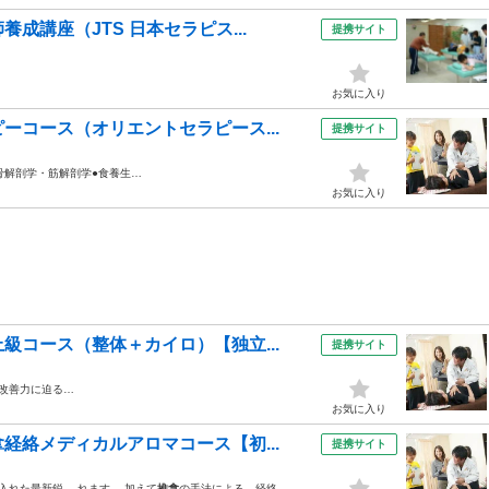
成講座（JTS 日本セラピス...
提携サイト
お気に入り
ーコース（オリエントセラピース...
提携サイト
骨解剖学・筋解剖学●食養生…
お気に入り
級コース（整体＋カイロ）【独立...
提携サイト
改善力に迫る…
お気に入り
経絡メディカルアロマコース【初...
提携サイト
入れた最新鋭… れます。 加えて
推拿
の手法による、経絡…