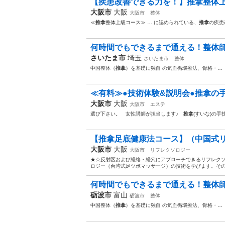
【疾患改善できる力を！】推拿整体上
大阪市
大阪
大阪市
整体
≪
推拿
整体上級コース≫ … に認められている、
推拿
の疾患
何時間でもできるまで通える！整体師養
さいたま市
埼玉
さいたま市
整体
中国整体（
推拿
）を基礎に独自 の気血循環療法、骨格・…
≪有料≫●技術体験&説明会●推拿の手
大阪市
大阪
大阪市
エステ
選び下さい。 女性講師が担当します♪
推拿
(すいな)の
【推拿足底健康法コース】（中国式リ
大阪市
大阪
大阪市
リフレクソロジー
★☆反射区および経絡・経穴にアプローチできるリフレクソ
ロジー（台湾式足ツボマッサージ）の技術を学びます。その
何時間でもできるまで通える！整体師養
砺波市
富山
砺波市
整体
中国整体（
推拿
）を基礎に独自 の気血循環療法、骨格・…