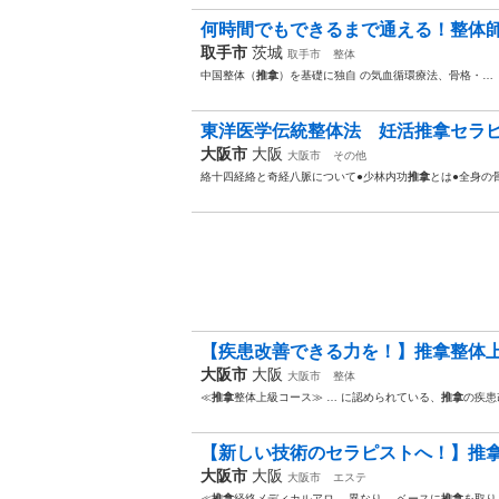
何時間でもできるまで通える！整体師養
取手市
茨城
取手市
整体
中国整体（
推拿
）を基礎に独自 の気血循環療法、骨格・…
東洋医学伝統整体法 妊活推拿セラピ
大阪市
大阪
大阪市
その他
絡十四経絡と奇経八脈について●少林内功
推拿
とは●全身の
【疾患改善できる力を！】推拿整体上
大阪市
大阪
大阪市
整体
≪
推拿
整体上級コース≫ … に認められている、
推拿
の疾患
【新しい技術のセラピストへ！】推拿
大阪市
大阪
大阪市
エステ
≪
推拿
経絡メディカルアロ… 異なり、 ベースに
推拿
を取り