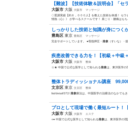
【難波】【技術体験＆説明会】「セラ
大阪市
大阪
大阪市
マッサージ
◇受講実績【約６，０００人】を教えた技術を体感！ セラ
情熱（心）》 が学べるスクールです！ 肩こり・腰痛はもち
しっかりした技術と知識が身につくから
豊島区
東京
豊島区
マッサージ
完全サポートしています。 ●母指押圧・
推拿
（すいな）・
疾患改善できる力を！【初級＋中級＋
大阪市
大阪
大阪市
整体
☆★ 中国で公式な医学として知られる
推拿
は、東洋医学の
整体トラディッショナル講座 99,00
文京区
東京
文京区
整体
list/detail/372/
推拿
療法は、中国医学の治療法のなかでもき
プロとして現場で働く最短ルート！【
大阪市
大阪
大阪市
エステ
○● 中国で公式な医学として知られる
推拿
は、東洋医学の理