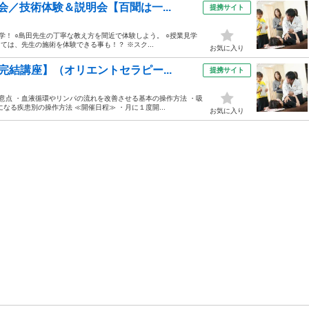
／技術体験＆説明会【百聞は一...
提携サイト
！ ○島田先生の丁寧な教え方を間近で体験しよう。 ○授業見学
ては、先生の施術を体験できる事も！？ ※スク...
お気に入り
結講座】（オリエントセラピー...
提携サイト
意点 ・血液循環やリンパの流れを改善させる基本の操作方法 ・吸
る疾患別の操作方法 ≪開催日程≫ ・月に１度開...
お気に入り