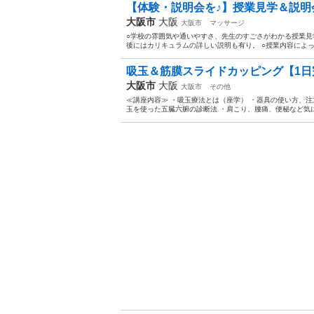
【体験・説明会を♪】授業見学＆説明会
大阪市
大阪
大阪市
マッサージ
○学校の雰囲気や通いやすさ、先生のすごさがわかる授業見学
後にはカリキュラムの詳しい説明も有り。 ○授業内容によっ
吸玉＆筋膜スライドカッピング【1日完
大阪市
大阪
大阪市
その他
≪講座内容≫ ・吸玉療法とは（座学） ・器具の使い方、注
玉を使った五臓六腑の診断法 ・肩こり、腰痛、便秘など気にな