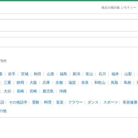
地元の掲示板 ジモティー
78件
森
岩手
宮城
秋田
山形
福島
新潟
富山
石川
福井
山梨
三重
静岡
大阪
兵庫
京都
滋賀
奈良
和歌山
鳥取
島根
大分
長崎
宮崎
鹿児島
沖縄
英語
その他語学
受験
料理
音楽
フラワー
ダンス
スポーツ
美容健康
の他