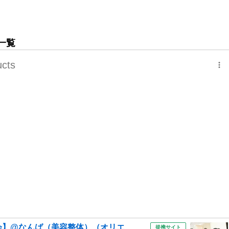
一覧
】@なんば（美容整体）（オリエ...
提携サイト