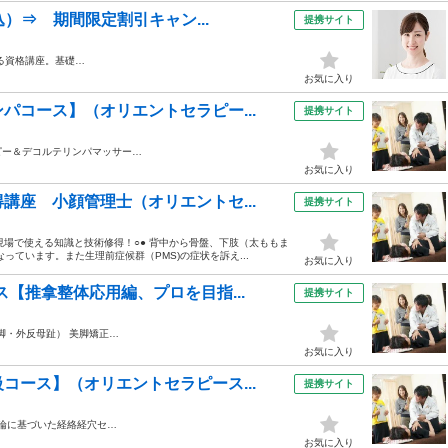
込）⇒ 期間限定割引キャン...
提携サイト
る資格講座。基礎…
お気に入り
パコース】（オリエントセラピー...
提携サイト
ピー＆デコルテリンパマッサー…
お気に入り
講座 小顔管理士（オリエントセ...
提携サイト
現場で使える知識と技術修得！○● 背中から骨盤、下肢（太ももま
ています。また生理前症候群（PMS)の症状を訴え...
お気に入り
【推拿整体応用編、プロを目指...
提携サイト
脚・外反母趾） 美脚矯正…
お気に入り
コース】（オリエントセラピース...
提携サイト
論に基づいた経絡経穴セ…
お気に入り