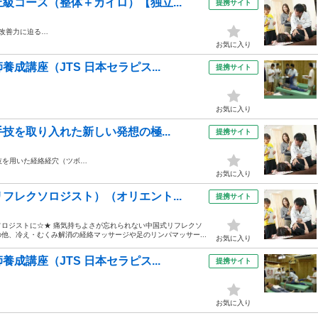
級コース（整体＋カイロ）【独立...
提携サイト
改善力に迫る…
お気に入り
成講座（JTS 日本セラピス...
提携サイト
お気に入り
技を取り入れた新しい発想の極...
提携サイト
手技を用いた経絡経穴（ツボ…
お気に入り
フレクソロジスト）（オリエント...
提携サイト
ロジストに☆★ 痛気持ちよさが忘れられない中国式リフレクソ
他、冷え・むくみ解消の経絡マッサージや足のリンパマッサー...
お気に入り
成講座（JTS 日本セラピス...
提携サイト
お気に入り