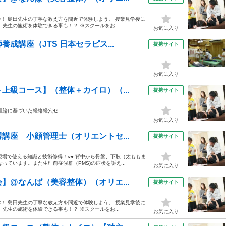
！ 島田先生の丁寧な教え方を間近で体験しよう。 授業見学後に
先生の施術を体験できる事も！？ ※スクールをお...
お気に入り
成講座（JTS 日本セラピス...
提携サイト
お気に入り
上級コース】（整体＋カイロ）（...
提携サイト
理論に基づいた経絡経穴セ…
お気に入り
講座 小顔管理士（オリエントセ...
提携サイト
現場で使える知識と技術修得！○● 背中から骨盤、下肢（太ももま
ています。また生理前症候群（PMS)の症状を訴え...
お気に入り
】@なんば（美容整体）（オリエ...
提携サイト
！ 島田先生の丁寧な教え方を間近で体験しよう。 授業見学後に
先生の施術を体験できる事も！？ ※スクールをお...
お気に入り