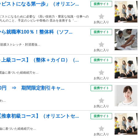
ピストになる第一歩」（オリエン...
提携サイト
ピストになるために必要な 《高い技術力・豊富な知識・仕事への
ろんのこと、手足のシビレや骨格の 歪みを改善する「...
お気に入り
就職率100％！整体科（ソフ...
提携サイト
筋筋膜ストレッチ・肘浸透強…
お気に入り
上級コース】（整体＋カイロ）（...
提携サイト
理論に基づいた経絡経穴セ…
お気に入り
0円 ⇒ 期間限定割引キャ...
提携サイト
わ…
お気に入り
推拿初級コース】（オリエントセ...
提携サイト
論に基づいた経絡経穴セ…
お気に入り