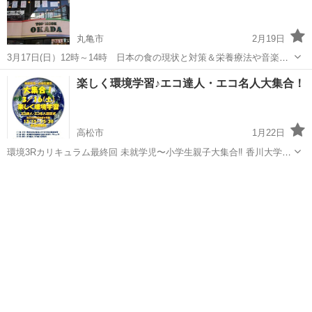
丸亀市
2月19日
3月17日(日）12時～14時 日本の食の現状と対策＆栄養療法や音楽療
法、ミネラル水、酵素などのお勉強とアドバイスをします。 特典：
香川
丸亀市
生活知識
音楽療法
楽しく環境学習♪エコ達人・エコ名人大集合！
足ツボ体験や資料などお渡しします。 予約制 参加費500円
高松市
1月22日
環境3Rカリキュラム最終回 未就学児〜小学生親子大集合‼️ 香川大学の
学生とクイズで楽しく環境学習&エコ博士と地球を救うワークショップ
香川
高松市
生活知識
親子
の開催です(๑•̀ㅂ•́)و✧ ＊さぬきこどもの国わくわく児童館研修室 ＊①
大学生とクイズ...