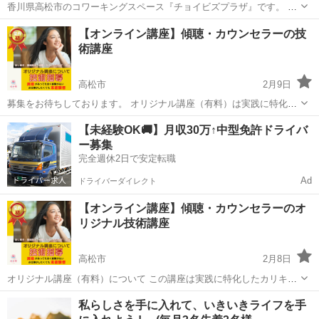
香川県高松市のコワーキングスペース『チョイビズプラザ』です。 当
所の会員事業者/法人を「まちの専門家」としてご紹介する、『チョイ
香川
高松市
林道駅
マナー
文章
【オンライン講座】傾聴・カウンセラーの技
ビズプロ名鑑』を展開しています。 暮らしや仕事のお困りごとを、私
術講座
たちに相談してみませんか...
高松市
2月9日
募集をお待ちしております。 オリジナル講座（有料）は実践に特化し
たカリキュラムです。 近年、カウンセラーの需要が高まっています
香川
高松市
話し方
講座
【未経験OK🚚】月収30万↑中型免許ドライバ
が、 資格はあるけれど経験が不足している（ペーパーカウンセラ
ー募集
ー）、 ご自身のスキル...
完全週休2日で安定転職
Ad
ドライバーダイレクト
【オンライン講座】傾聴・カウンセラーのオ
リジナル技術講座
高松市
2月8日
オリジナル講座（有料）について この講座は実践に特化したカリキュ
ラムを提供しています。 現代においてカウンセラーとしての需要が高
香川
高松市
話し方
講座
私らしさを手に入れて、いきいきライフを手
まる中、資格を持ちながらも経験が不 足している方々（いわゆるペー