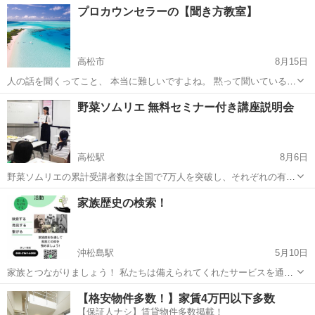
香川
高松市
心理学
プロカウンセラーの【聞き方教室】
たのもしい。 陰があれば、陽もあり、 場面場面で、 違...
高松市
8月15日
人の話を聞くってこと、 本当に難しいですよね。 黙って聞いているこ
と、 できなくて、 自分の意見や感想など、 つい言ってしまう。 だか
香川
高松市
心理学
講座
野菜ソムリエ 無料セミナー付き講座説明会
ら偉そうにも、 卑屈にもならず、 水を差さない、 評...
高松駅
8月6日
野菜ソムリエの累計受講者数は全国で7万人を突破し、それぞれの有資
格者が地域の野菜や果物の魅力を伝えるために様々な活動をしていま
香川
高松市
高松駅
その他
講座
家族歴史の検索！
す。 【無料セミナー付き講座説明会の概要】 “野菜ソムリエ”が野菜・
果物についてわかりやす...
沖松島駅
5月10日
家族とつながりましょう！ 私たちは備えられてくれたサービスを通し
て家族歴史に関する初級者をお手伝えできます！ ボランティアとして
香川
高松市
沖松島駅
生活知識
【格安物件多数！】家賃4万円以下多数
働いていますので、あなたの暇な時間を調整して、会いましょう！ ズ
【保証人ナシ】賃貸物件多数掲載！
ームや電話や対面で...