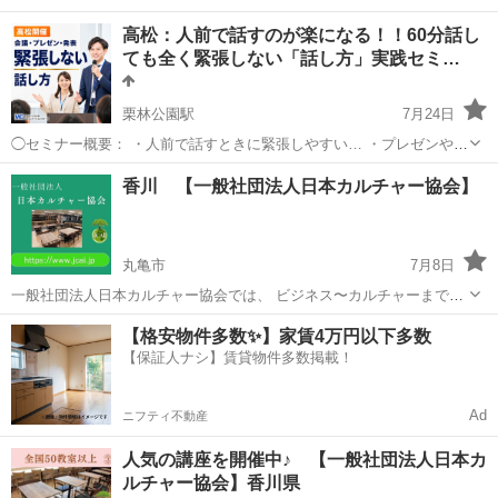
高松：人前で話すのが楽になる！！60分話し
ても全く緊張しない「話し方」実践セミ…
栗林公園駅
7月24日
◯セミナー概要： ・人前で話すときに緊張しやすい… ・プレゼンやス
ピーチが苦手… ・伝えたいことがうまく言葉にできず、もどかしい…
香川
高松市
栗林公園駅
話し方
あがり症
香川 【一般社団法人日本カルチャー協会】
・あがり症を克服しようと努力してきたけど、なかなか変われない…
そんなふうに「...
丸亀市
7月8日
一般社団法人日本カルチャー協会では、 ビジネス〜カルチャーまで、
香川の皆様に、 オンラインやオフラインの 様々な分野の講師が講座を
香川
丸亀市
生活知識
カルチャー
【格安物件多数✨】家賃4万円以下多数
開講しております。 ◆【講座のご案内】 一般社団法人日本カルチャー
【保証人ナシ】賃貸物件多数掲載！
協会の ...
Ad
ニフティ不動産
人気の講座を開催中♪ 【一般社団法人日本カ
ルチャー協会】香川県