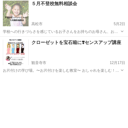
香川
丸亀市
羽間駅
その他
お金
５月不登校無料相談会
入れませんか？ ツボとコツを掴んで、自由を手に入れる 勉強会を。一
緒にしましょう。 ...
高松市
5月2日
学校への行きづらさを感じているお子さんをお持ちのお母さん、お父
さんへ 「不登校」でもいいじゃん！ 不安を解消したい、お母さん・お
香川
高松市
セラピー
不登校
クローゼットを宝石箱に❣️センスアップ講座
父さんの相談会 みなさん、こんにちは！ 私は、「一人でも多くのお子
さ...
観音寺市
12月17日
お片付けの学び場。〜お片付けを楽しむ教室〜 おしゃれを楽しむ！極
める！ クローゼットを宝石箱に❣️センスアップ講座 雑誌でも人気のパ
香川
観音寺市
その他
講座
ーソナルカラープチ診断とおしゃれを楽しむノウハウが満載の講座で
す。 会場 観音寺リー...