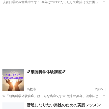
現在日曜のみ営業中です！ 今年はコロナだったりで出掛け先に困った
りしてませんか？ お子様の思い出づくりや興味のある方を募集しま
香川
高松市
高松駅
自然体験
夏休み
す！ 完全な初心者さん専用の釣り体験教室をしようと思います！ 竿を
お持ちでなく...
💕細胞科学体験講座💕
高松市
2月27日
💛『細胞科学体験講座』はこんな講座です💛 従来の美容、健康法と
は、大きく異なる “細胞科学の世界”をご体験いただけます。 ===== 残
香川
高松市
生活知識
普通になりたい男性のための実践レッスン
念なことに、 巷には科学的論拠のない製品や 誤った健康法、美容法が