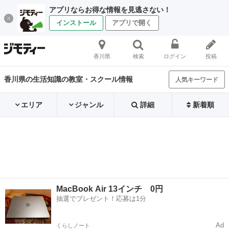
アプリならお得な情報を見逃さない！
インストール
アプリで開く
香川県
検索
ログイン
投稿
香川県の生活知識の教室・スクール情報
人気キーワード
エリア
ジャンル
詳細
新着順
MacBook Air 13インチ 0円
抽選でプレゼント！応募は1分
Ad
くらしノート