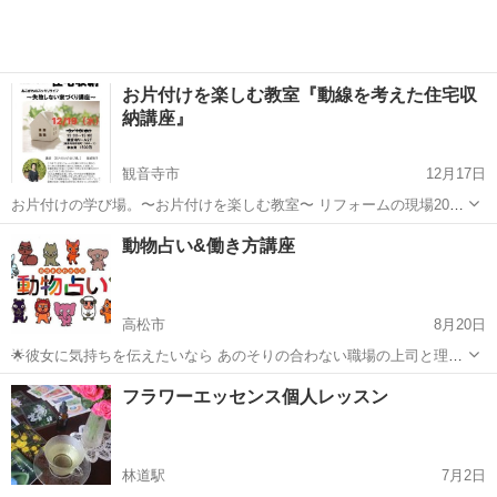
お片付けを楽しむ教室『動線を考えた住宅収
納講座』
観音寺市
12月17日
お片付けの学び場。〜お片付けを楽しむ教室〜 リフォームの現場20年
以上のプロから学ぶ『失敗しない快適な住まい作り〜動線を考えた住
香川
観音寺市
その他
リール
動物占い&働き方講座
宅収納講座』 ストレスなく片付けが出来る仕組みを教えます １２月１
９日水曜日 13:00...
高松市
8月20日
🌟彼女に気持ちを伝えたいなら あのそりの合わない職場の上司と理解
しあいたいなら 子供を受験合格させたいなら ビジネスプランをしっか
香川
高松市
心理学
動物占い
フラワーエッセンス個人レッスン
り伝えたいなら、 このミーティングは外せない！ 相手の喜ぶこと傷つ
くことすべてわかっちゃう！...
林道駅
7月2日