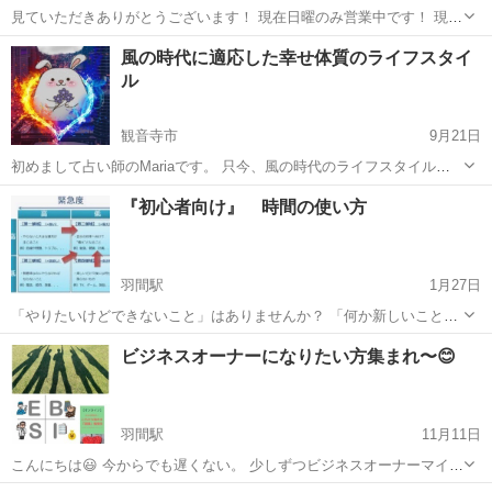
見ていただきありがとうございます！ 現在日曜のみ営業中です！ 現在
コウイカちゃん実施中！ 単純な仕掛けと釣り方で釣れてますよ！！ し
香川
高松市
高松駅
自然体験
風の時代に適応した幸せ体質のライフスタイ
かしながらタックルが強力な物で無いと 遊べない魚なので ホームペー
ル
ジや検索で確認...
観音寺市
9月21日
初めまして占い師のMariaです。 只今、風の時代のライフスタイルを
身につけて 頂こうと受講生を募集しています。 •占い師になりたい方
香川
観音寺市
生活知識
占い師
『初心者向け』 時間の使い方
はもちろん（事務所にて） •本質を引き出して欲しい方（本当の自分が
分からないと感じて...
羽間駅
1月27日
「やりたいけどできないこと」はありませんか？ 「何か新しいことを
はじめたい！」 「時間がない！」 「夢や目標があるが、諦めている」
香川
丸亀市
羽間駅
その他
初心者
ビジネスオーナーになりたい方集まれ〜😊
ということをよく耳にします！ ７つの習慣（フランクリン・コヴィー
著）に書かれて...
羽間駅
11月11日
こんにちは😃 今からでも遅くない。 少しずつビジネスオーナーマイン
ドを 身につけていこう。 不労収入を得て、 自由な時間、お金を手に