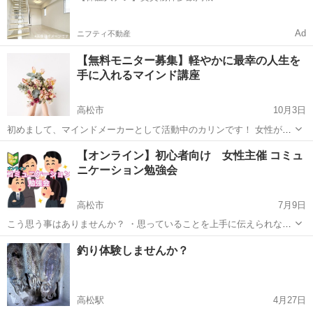
Ad
ニフティ不動産
【無料モニター募集】軽やかに最幸の人生を
手に入れるマインド講座
高松市
10月3日
初めまして、マインドメーカーとして活動中のカリンです！ 女性がも
っともっと豊かに幸せになれるお手伝いをしようと思いモニター協力
香川
高松市
生活知識
無料
【オンライン】初心者向け 女性主催 コミュ
くださる方募集します‼️ あなたの周りに 🌼なぜか運がいい女性 🌼なぜ
ニケーション勉強会
かいつも幸せそうな女性...
高松市
7月9日
こう思う事はありませんか？ ・思っていることを上手に伝えられない
・コミュニケーションに苦手意識がある ・人間関係が苦手 ・相手の思
香川
高松市
話し方
コミュニケーション
釣り体験しませんか？
いをくみ取れない ・多人数での会話に入れない そのような悩みがある
方へ、...
高松駅
4月27日