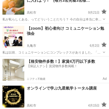
に入れよう ! (毎月3名先着3名様…
パーカウンセラー）や、 ...
高松市
9月21日
私が私らしくある、ってどういうことだろう？ 今の自分は本当に幸せ
といえるのか？ なにかの為に、誰かの為に、自分に偽って生きてはい
香川
高松市
その他
セッション
【zoom】初心者向け コミュニケーション勉
ないか？ 周りにいつも気を遣って、自分の言いたい事ややりたい事を
強会
後回しにして人に譲...
丸亀市
6月2日
私は以前、コミュニケーションにコンプレックスがありました。「コ
ミュニケーションは相性の良し悪しではなく、誰とでも安定的に良い
香川
丸亀市
話し方
コミュニケーション
【格安物件多数！】家賃4万円以下多数
関係を作っていけるスキル」であることに気付きました！ コツとツボ
【保証人ナシ】賃貸物件多数掲載！
を知っているかいないかでコミュニケー...
Ad
ニフティ不動産
オンラインで学ぶ九星氣学トータル講座
高松市
4月15日