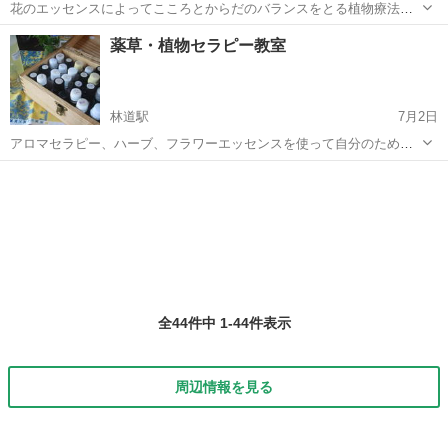
花のエッセンスによってこころとからだのバランスをとる植物療法を
自分のために使えるように学ぶレッスンです。 お一人でもグループで
香川
高松市
林道駅
セラピー
フラワーエッセンス
薬草・植物セラピー教室
も受けられます。 フラワーエッセンスはFES、Bachを使用。 ★フラ
ワーエッセ...
林道駅
7月2日
アロマセラピー、ハーブ、フラワーエッセンスを使って自分のための
ケアをすることを学ぶお教室です。 お一人からでもグループからでも
香川
高松市
林道駅
セラピー
フラワーエッセンス
受け付けます。 基礎から学べるのでまったくの初心者でもオッケーで
す。 妊婦さん...
全44件中 1-44件表示
周辺情報を見る