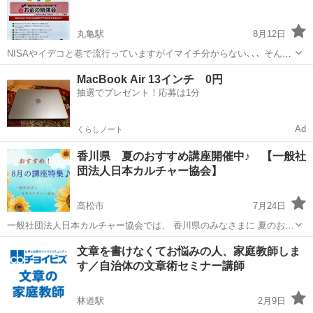
気...
丸亀駅
8月12日
NISAやイデコと巷で流行っていますがイマイチ分からない､､､ そんな
方にゼロから仕組みや 投資信託、運用を今すべき理由をお伝えしま
香川
丸亀市
丸亀駅
その他
投資信託
MacBook Air 13インチ 0円
す！
抽選でプレゼント！応募は1分
Ad
くらしノート
香川県 夏のおすすめ講座開催中♪ 【一般社
団法人日本カルチャー協会】
高松市
7月24日
一般社団法人日本カルチャー協会では、 香川県のみなさまに 夏のおす
すめ講座の開催をしております。 その他、下記の様々な講座や募集も
香川
高松市
生活知識
オンライン
文章を書けなくてお悩みの人、家庭教師しま
行っておりますので、 宜しくお願い致します。 ◆【夏のおすすめ講
す／自治体の文章術セミナー講師
座】オン...
林道駅
2月9日