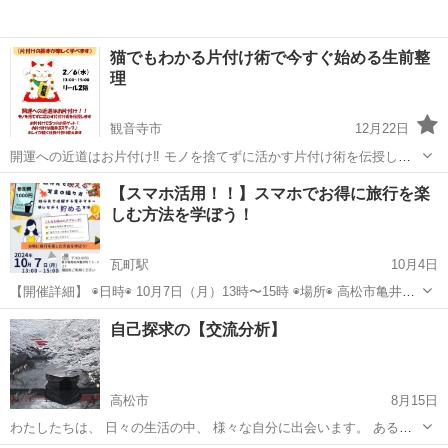
猫でもわかる片付け術で今すぐ始める生前整
理
観音寺市
12月22日
開運への近道はお片付け‼️ モノを捨てずに活かす片付け術を伝授しま
す お片付けで5つのお得をゲット❣️ お片付けは簡単3ステップ♪ キレイ
香川
観音寺市
生活知識
リール
【スマホ活用！！】スマホでお得に旅行を楽
が続く仕掛けの作り方教えます 日時 ２／６（水）13:00〜15:00 会場
しむ方法を学ぼう！
...
瓦町駅
10月4日
【開催詳細】 ◉日時◉ 10月7日（月）13時〜15時 ◉場所◉ 高松市亀井町
12-2 2F（階段をご利用ください） 「雅代ん家」 ◉料金◉ 1,000円 ⭐️嬉
香川
高松市
瓦町駅
その他
料金
自己探求の【交流分析】
しい飲み物🧋プレゼント付🎁 ◉内容◉ ＼🍁旅行...
高松市
8月15日
わたしたちは、 日々の生活の中、 様々な自分に出会います。 あると
きは、 従順で、素直で、やさしい。 あるときは、 大胆で、不屈で、