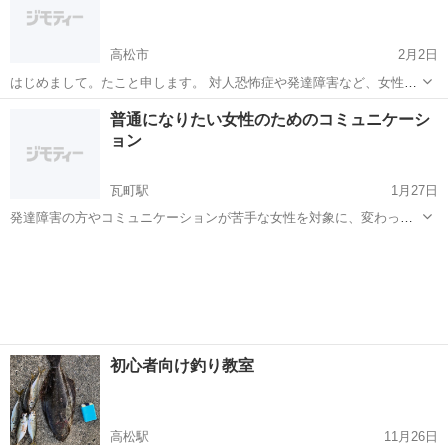
たくさ...
高松市
2月2日
はじめまして。たこと申します。 対人恐怖症や発達障害など、女性と
のコミュニケーションに悩む男性のために身だしなみや会話などのア
香川
高松市
マナー
男性
普通になりたい女性のためのコミュニケーシ
ドバイスをしたいと思います。 恋愛に限らず、友人づくりの一歩を踏
ョン
み出したいかたにもオススメ...
瓦町駅
1月27日
発達障害の方やコミュニケーションが苦手な女性を対象に、変わって
いると思われない身だしなみ、話し方、メイクなどをご教授いたしま
香川
高松市
瓦町駅
マナー
コミュニケーション
す。 口臭など、人からは指摘されにくいことでもご本人の希望があれ
ばお伝えします。 コミュニケ...
初心者向け釣り教室
高松駅
11月26日