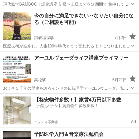
現代氣学BAMBOO！認定講座 初級〜上級までを短期間で 集中して学
べるコースになります。 最短4ヶ月！で 基礎から鑑定出来るまで学び
香川
高松市
その他
気学
今の自分に満足できない‥なりたい自分にな
ます。 一気に学んで知識を習得しましょう。 なかなか、内容の濃い講
る（ご相談も可能）
座になっております...
讃岐塩屋駅
7月2日
医療技術が進歩し、人生100年時代とまで言われるようになりました。
「まだまだ自分の人生は何十年も残っている、 しかし、毎日漠然と時
香川
丸亀市
讃岐塩屋駅
心理学
人生100年時代
アーユルヴェーダライフ講座プライマリー
間を過ごしている気がする。」 目標が不明瞭な、ぼんやりとした生活
は、 ...
高松駅
6月21日
およそ５千年の歴史を誇るインドの伝統医学アーユルヴェーダ。私達
の生活に役立つ、病気にならない体づくりを学びます。セルフケアや
香川
高松市
高松駅
その他
アーユルヴェーダ
【格安物件多数！】家賃4万円以下多数
クラフト、クッキングなども組み合わせて、毎回楽しめる内容です。
【保証人ナシ】賃貸物件多数掲載！
月一、全12回で終了。一般社団法人日本...
Ad
ニフティ不動産
予防医学入門＆音楽療法勉強会