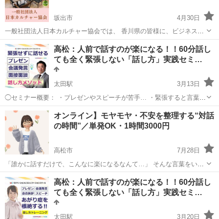
坂出市
4月30日
一般社団法人日本カルチャー協会では、 香川県の皆様に、ビジネス〜
カルチャーまで、様々な講座をオンライン・オフラインで開催してお
香川
坂出市
生活知識
オンライン
高松：人前で話すのが楽になる！！60分話し
ります。 下記のURLをクリックすると、日程などの詳細情報を見るこ
ても全く緊張しない「話し方」実践セミ…
とができ、 24時間ご予約...
太田駅
3月13日
◯セミナー概要： ・プレゼンやスピーチが苦手… ・緊張すると言葉に
詰まることがある… ・人前でドキドキして手足が震えたことがある…
香川
高松市
太田駅
話し方
あがり症
オンライン】モヤモヤ・不安を整理する“対話
・言いたいことがあっても発言できないときがある… そんなお悩みは
の時間”／単発OK・1時間3000円
ありませんか？...
高松市
7月28日
「誰かに話すだけで、こんなに楽になるなんて…」 そんな言葉をいた
だくことが多い、 オンラインの【メンタルコーチングセッション】で
香川
高松市
心理学
オンライン
高松：人前で話すのが楽になる！！60分話し
す。 ⸻ 🌿 こんな方におすすめです • モヤモヤしているけど、何が
ても全く緊張しない「話し方」実践セミ…
原因か分からない •...
太田駅
3月20日