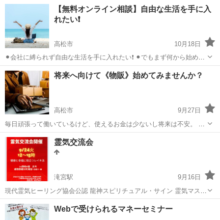
の企画講座の開催をしております。 その他、下記の様々な募集も行っ
香川
高松市
生活知識
先生
【無料オンライン相談】自由な生活を手に入
ております。 下記のURLをクリックすると、日程などの詳細情報を見
れたい❗️
ることができ、 24時...
高松市
10月18日
⚫︎会社に縛られず自由な生活を手に入れたい❗️ ⚫︎でもまず何から始めた
ら良いか分からない💦 ⚫︎ちゃんと学んでから取り組みたい！！ そんな
香川
高松市
その他
オンライン
将来へ向けて《物販》始めてみませんか？
風に悩んでいませんか？？ 僕も元々会社員で どうしたら...
高松市
9月27日
毎日頑張って働いているけど、使えるお金は少ないし将来は不安。 で
もなかなか忙しくて、何も出来てない。 そのお悩み物販で解決してみ
香川
高松市
生活知識
物販
霊気交流会
ませんか？ 育児に仕事忙しいシングルマザーの方でも、会社員の方で
も 仕事の合間のスキマ時間の月...
滝宮駅
9月16日
現代霊気ヒーリング協会公認 龍神スピリチュアル・サイン 霊気マスタ
ー 龍神朱香.(しゅか) 🔴霊気に関心がある方 (学んだ系統、段階関係
香川
綾歌郡
滝宮駅
セラピー
霊気
Webで受けられるマネーセミナー
なく 未受講の方も大歓迎) 🔴レイキに親しみ、