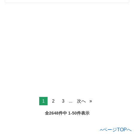
1
2
3
...
次へ
全2648件中 1-50件表示
ページTOPへ