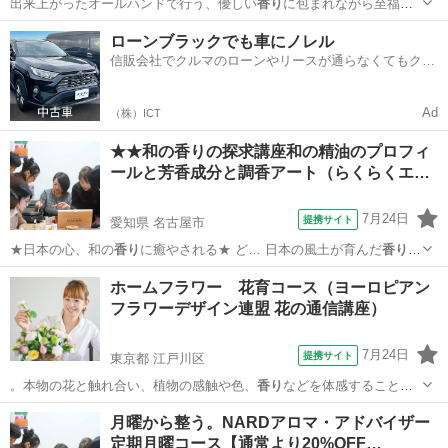
出来上がったオールハンドで行う、優しい
香り
に包まれながら至福の
時を感じさせ、尚且…
愛知
安城市
エステ
ローンブラックでも車にノレル
信販会社でクルマのローンやリースが通らなくてもクル
マをご利用いただけるサービスがあります！
Ad
（株）ICT
★★和の香りの探求講座和の精油のプロフィ
ールと芳香成分と調香アート（らくらくエ…
7月24日
提携サイト
愛知県 名古屋市
★日本の心、和の
香り
に癒やされる★ ど… 日本の風土が育んだ
香り
の
力と知恵を深く学… らしに調和する和の
香り
アイテムを手作り。…
愛知
名古屋市
アロマ
ホームフラワー 花育コース（ヨーロピアン
フラワーデザイン連盟 花の通信講座）
7月24日
提携サイト
東京都 江戸川区
。本物の花と触れ合い、植物の感触や色、
香り
などを体感すること
で、お子様の芸術的な…
東京
江戸川区
その他
月曜から整う。NARDアロマ・アドバイザー
定期月曜コース【通常より20%OFF…