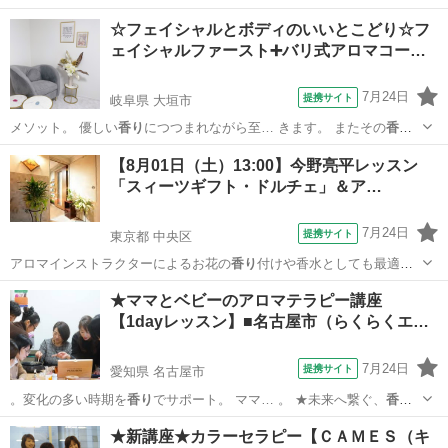
の記憶★ ママの優… しい手と本物の
香り
は、お子様の心に深…
愛知
名古屋市
アロマ
☆フェイシャルとボディのいいとこどり☆フ
ェイシャルファースト➕バリ式アロマコー…
7月24日
提携サイト
岐阜県 大垣市
メソット。 優しい
香り
につつまれながら至… きます。 またその
香り
とオールハンドのタ…
岐阜
大垣市
エステ
【8月01日（土）13:00】今野亮平レッスン
「スィーツギフト・ドルチェ」＆ア…
7月24日
提携サイト
東京都 中央区
アロマインストラクターによるお花の
香り
付けや香水としても最適な
アロマ香水作…
東京
中央区
プリザーブドフラワー
★ママとベビーのアロマテラピー講座
【1dayレッスン】■名古屋市（らくらくエ…
7月24日
提携サイト
愛知県 名古屋市
。変化の多い時期を
香り
でサポート。 ママ… 。 ★未来へ繋ぐ、
香り
の記憶★ ママの優… しい手と本物の
香り
は、お子様の心に深…
愛知
名古屋市
アロマ
★新講座★カラーセラピー【ＣＡＭＥＳ（キ