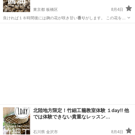
東京都 板橋区
8月4日
良ければ１８時間後には麹の花が咲き甘い
香り
がします。 この花を見
るととっても感動…
東京
板橋区
生活知識
醤油麹
北陸地方限定！竹細工籠教室体験 １day!! 他
では体験できない貴重なレッスン…
石川県 金沢市
8月4日