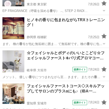
東京都 東京駅
7月26日
EP FRAGRANCE（呼吸を深める
香り
） 𓂃 STEP 2 RADI…
東京
江東区
東京駅
ヘッドスパ
ヘッド
ヒノキの香りに包まれながらTRXトレーニン
グ！
静岡県 桜橋駅
7月25日
ます。 檜の
香り
が包む無垢材に囲ま… て無垢材です。檜の
香り
に包ま
れて、心地よ…
静岡
静岡市
桜橋駅
その他
TRX
☆フェイシャルとボディのいいとこどり☆フ
ェイシャルファースト➕バリ式アロマコー…
7月24日
提携サイト
岐阜県 大垣市
メソット。 優しい
香り
につつまれながら至… きます。 またその
香り
とオールハンドのタ…
岐阜
大垣市
エステ
フェイシャルファーストコース◇スキルアッ
プしてサロンのプラスαにも♪（IBA一…
7月24日
提携サイト
愛知県 安城市