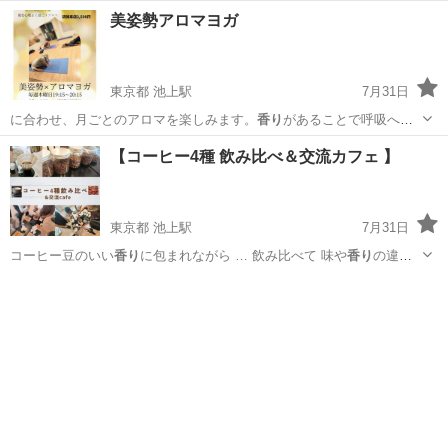
美姿勢アロマヨガ
東京都 池上駅
7月31日
に合わせ、月ごとのアロマを楽しみます。
香り
があることで呼吸への
意識が深まり、リフ…
東京
大田区
池上駅
ヨガ
【コーヒー4種 飲み比べ＆交流カフェ 】
東京都 池上駅
7月31日
コーヒー豆のいい
香り
に包まれながら … 飲み比べて 味や
香り
の違い
を味わいませ… できました。 「
香り
や舌など五感を使っ…
東京
大田区
池上駅
コーヒー
焙煎