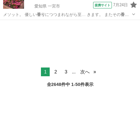
7月24日
提携サイト
愛知県 一宮市
メソット。 優しい
香り
につつまれながら至… きます。 またその
香り
とオールハンドのタ…
愛知
一宮市
エステ
1
2
3
...
次へ
全2648件中 1-50件表示