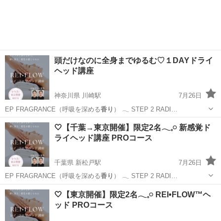
頭だけなのに全身までゆるむ♡１DAYドライ
ヘッド講座
神奈川県 川崎駅
7月26日
EP FRAGRANCE（呼吸を深める
香り
） 𓂃 STEP 2 RADI…
神奈川
川崎市
川崎駅
ヘッドスパ
ヘッド
🤍【千葉→東京開催】限定2名𓂃𓈒𓏸 新感覚ド
ライヘッド講座 PROコース
千葉県 新松戸駅
7月26日
EP FRAGRANCE（呼吸を深める
香り
） 𓂃 STEP 2 RADI…
千葉
松戸市
新松戸駅
ヘッドスパ
ヘッド
🤍【東京開催】限定2名𓂃𓈒𓏸 REI•FLOW™ヘ
ッド PROコース