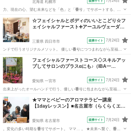
7月24日
提携サイト
北海道 札幌市
力、現在の心、望む未来などを「色」と「
香り
」でサポートする、人
気のカラーセラピー…
北海道
札幌市
セラピー
☆フェイシャルとボディのいいとこどり☆フ
ェイシャルファースト➕アーユルヴェーダ…
7月24日
提携サイト
三重県 四日市市
ンドで行うオリジナルメソット。 優しい
香り
につつまれながら至福の
時を感じさせ尚且…
三重
四日市市
エステ
フェイシャルファーストコース◇スキルアッ
プしてサロンのプラスαにも♪（IBA一…
7月24日
提携サイト
愛知県 一宮市
出来上がったオールハンドで行う、優しい
香り
に包まれながら至福の
時を感じさせ、尚且…
愛知
一宮市
エステ
★ママとベビーのアロマテラピー講座
【1dayレッスン】■名古屋市（らくらくエ…
7月24日
提携サイト
愛知県 名古屋市
。変化の多い時期を
香り
でサポート。 ママ… 。 ★未来へ繋ぐ、
香り