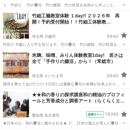
１、竹切り 竹の
香り
、竹の種類、竹の性質を自然から学ぶこと…
石川
金沢市
ものづくり
カゴ
竹細工籠教室体験 １day!! ２０２６年 再
開！予約受付開始！！竹細工体験教…
埼玉県 川越市
8月4日
竹切り 竹藪に入り竹を切ります。竹の
香り
、竹の種類、竹の性質を自
然から学ぶこと…
埼玉
川越市
日本文化
編み
米麹、味噌、みりん体験教室1day! 若さは
全て「手作りの腸活」から！（常総市）
埼玉県 さいたま市
8月4日
環境を整えてあげただけ３日目には素敵な
香り
の米麹が出来上がりま
す。 米麹用…
埼玉
さいたま市
生活知識
米麹
★★和の香りの探求講座和の精油のプロフィ
ールと芳香成分と調香アート（らくらくエ…
7月24日
提携サイト
愛知県 名古屋市
★日本の心、和の
香り
に癒やされる★ ど… 日本の風土が育んだ
香り
の
力と知恵を深く学… らしに調和する和の
香り
アイテムを手作り。…