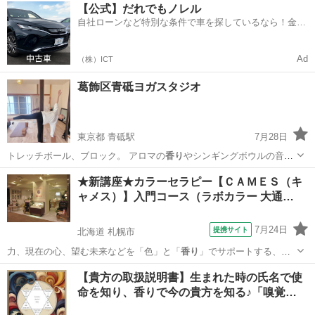
埼玉
所沢市
新所沢駅
ヨガ
少人数
【公式】だれでもノレル
自社ローンなど特別な条件で車を探しているなら！金利
0%で車をご提供、ノレル独自与信システム。
Ad
（株）ICT
葛飾区青砥ヨガスタジオ
東京都 青砥駅
7月28日
トレッチボール、ブロック。 アロマの
香り
やシンギングボウルの音に
包まれる癒しの…
東京
葛飾区
青砥駅
ヨガ
スタジオ
★新講座★カラーセラピー【ＣＡＭＥＳ（キ
ャメス）】入門コース（ラボカラー 大通…
7月24日
提携サイト
北海道 札幌市
力、現在の心、望む未来などを「色」と「
香り
」でサポートする、人
気のカラーセラピー…
北海道
札幌市
セラピー
【貴方の取扱説明書】生まれた時の氏名で使
命を知り、香りで今の貴方を知る♪「嗅覚…