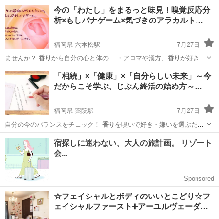
的に可視化し…
福岡
福岡市
六本松駅
セラピー
嗅覚
今の「わたし」をまるっと味見！嗅覚反応分
析×もしバナゲーム×気づきのアラカルト…
福岡県 六本松駅
7月27日
ませんか？
香り
から自分の心と体の… ・アロマや漢方、
香り
が好き
・一… ） → 8本の
香り
を嗅ぐだけ！グラフ… ャクラ漢和オイルの
福岡
福岡市
六本松駅
アロマ
嗅覚
「相続」×「健康」×「自分らしい未来」～今
香り
体験もできます♪ …
だからこそ学ぶ、じぶん終活の始め方～…
福岡県 薬院駅
7月27日
自分の今のバランスをチェック！
香り
を嗅いで好き・嫌いを選ぶだけ
で、心と体…
福岡
福岡市
薬院駅
セラピー
嗅覚
☆フェイシャルとボディのいいとこどり☆フ
ェイシャルファースト➕アーユルヴェーダ…