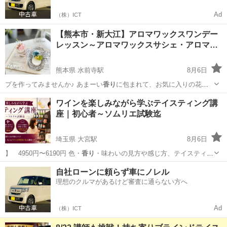
Ad
（株）ICT
【熊本市・新大江】アロマワックスワンデー
レッスン～アロマワックスサシェ・アロマ…
熊本県 水前寺駅
8月6日
プを作ってみませんか♪ あまーい
香り
に包まれて、お気に入りの花材
で、世界に…
熊本
熊本市
水前寺駅
プリザーブドフラワー
サシェ
ワインを楽しみながら学ぶテイスティング講
座｜初心者～ソムリエ試験迄
埼玉県 大宮駅
8月6日
】 4950円〜6190円 色・
香り
・味わいの見方や感じ方、テイスティン
グ…
埼玉
さいたま市
大宮駅
ワイン
テイスティング
自社ローンに頼らず車にノレル
理想のクルマがあるけど審査に通らない方へ
Ad
（株）ICT