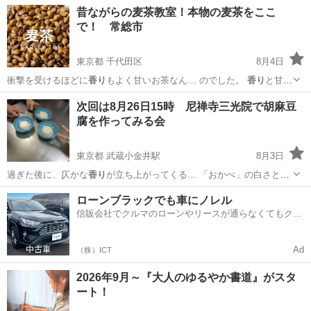
で、お子様の芸術的な…
東京
江戸川区
その他
昔ながらの麦茶教室！本物の麦茶をここ
で！ 常総市
東京都 千代田区
8月4日
衝撃を受けるほどに
香り
もよく甘いお茶なん… のでした。
香り
と甘さ
が凄すぎた。…
東京
千代田区
生活知識
次回は8月26日15時 尼禅寺三光院で胡麻豆
腐を作ってみる会
東京都 武蔵小金井駅
8月3日
過ぎた後に、仄かな
香り
が立ち上がってくる… 「おかべ」の白さと
香
り
の秘密 炒り胡麻…
東京
小金井市
武蔵小金井駅
精進料理
香り
ローンブラックでも車にノレル
信販会社でクルマのローンやリースが通らなくてもクル
マをご利用いただけるサービスがあります！
Ad
（株）ICT
2026年9月～『大人のゆるやか書道』がスタ
ート！