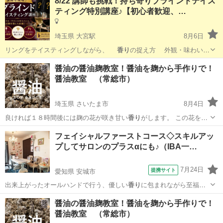
8/22 講師も挑戦！持ち寄りブラインドテイス
ティング特別講座♪【初心者歓迎、…
埼玉県 大宮駅
8月6日
リングをテイスティングしながら、
香り
の捉え方 外観・味わいの
チェックポ…
埼玉
さいたま市
大宮駅
その他
テイスティング
醤油の醤油麹教室！醤油を麹から手作りで！
醤油教室 （常総市）
埼玉県 さいたま市
8月4日
良ければ１８時間後には麹の花が咲き甘い
香り
がします。 この花を見
るととっても感動…
埼玉
さいたま市
生活知識
醤油麹
フェイシャルファーストコース◇スキルアッ
プしてサロンのプラスαにも♪（IBA一…
7月24日
提携サイト
愛知県 安城市
出来上がったオールハンドで行う、優しい
香り
に包まれながら至福の
時を感じさせ、尚且…
愛知
安城市
エステ
醤油の醤油麹教室！醤油を麹から手作りで！
醤油教室 （常総市）