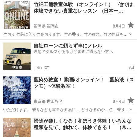
愛知
名古屋市
アロマ
竹細工籠教室体験 （オンライン！） 他では
体験できない貴重なレッスン (日本一…
福岡県 福岡市
8月4日
竹切り 竹藪に入り竹を切ります。竹の
香り
、竹の種類、竹の性質を自
然から学ぶこと…
福岡
福岡市
日本文化
山菜
自社ローンに頼らず車にノレル
理想のクルマがあるけど審査に通らない方へ
Ad
（株）ICT
藍染め教室！ 動画/オンライン！ 藍染液（ス
クモ）~体験教室！
東京都 世田谷区
8月4日
いただけます。
香り
なども重量な要素に… どうなるのか、色、
香り
、
など 見本があ…
東京
世田谷区
日本文化
藍染
掃除が楽しくなる！和ほうき体験！いろんな
種類を見て、触れて、体験できる！ （常…