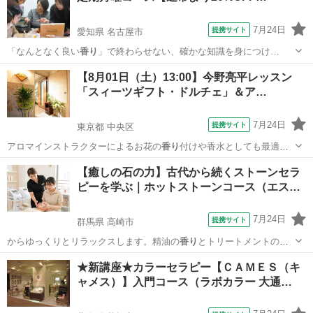
7月24日
提携サイト
愛知県 名古屋市
「なんとなく良い
香り
」で終わらせない、確かな知識を身につけ…
愛知
名古屋市
アロマ
【8月01日（土）13:00】今野亮平レッスン
「スィーツギフト・ドルチェ」＆ア…
7月24日
提携サイト
東京都 中央区
アロマインストラクターによるお花の
香り
付けや香水としても最適な
アロマ香水作…
東京
中央区
プリザーブドフラワー
【癒しの石の力】古代から続くストーンセラ
ピーを学ぶ｜ホットストーンコース（エス…
7月24日
提携サイト
群馬県 高崎市
からゆっくりとリラックスします。精油の
香り
とトリートメントの相
乗効果により、スト…
群馬
高崎市
マッサージ
★新講座★カラーセラピー【ＣＡＭＥＳ（キ
ャメス）】入門コース（ラボカラー 大通…