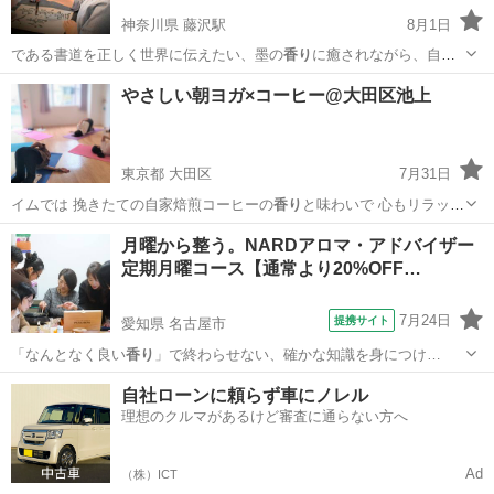
神奈川県 藤沢駅
8月1日
である書道を正しく世界に伝えたい、墨の
香り
に癒されながら、自分
自身と向き合う時間…
神奈川
藤沢市
藤沢駅
日本文化
毛筆
やさしい朝ヨガ×コーヒー@大田区池上
東京都 大田区
7月31日
イムでは 挽きたての自家焙煎コーヒーの
香り
と味わいで 心もリラック
ス ヨガと…
東京
大田区
ヨガ
SNS
月曜から整う。NARDアロマ・アドバイザー
定期月曜コース【通常より20%OFF…
7月24日
提携サイト
愛知県 名古屋市
「なんとなく良い
香り
」で終わらせない、確かな知識を身につけ…
愛知
名古屋市
アロマ
自社ローンに頼らず車にノレル
理想のクルマがあるけど審査に通らない方へ
Ad
（株）ICT