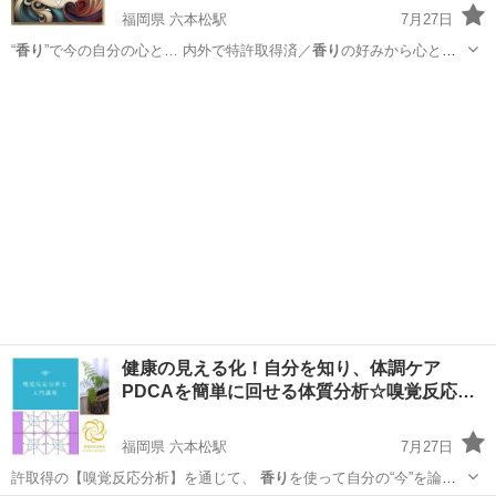
福岡県 六本松駅
7月27日
“
香り
”で今の自分の心と… 内外で特許取得済／
香り
の好みから心と体
の…
福岡
福岡市
六本松駅
アロマ
嗅覚
健康の見える化！自分を知り、体調ケア
PDCAを簡単に回せる体質分析☆嗅覚反応
分…
福岡県 六本松駅
7月27日
許取得の【嗅覚反応分析】を通じて、
香り
を使って自分の“今”を論理