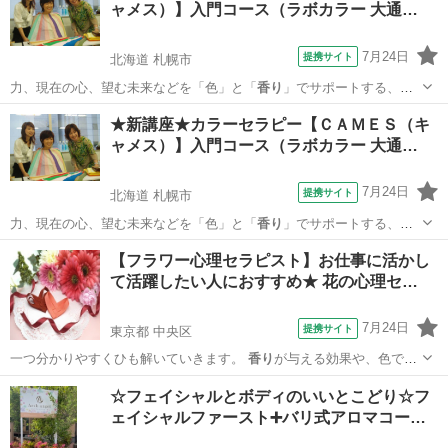
ャメス）】入門コース（ラボカラー 大通…
7月24日
提携サイト
北海道 札幌市
力、現在の心、望む未来などを「色」と「
香り
」でサポートする、人
気のカラーセラピー…
北海道
札幌市
セラピー
★新講座★カラーセラピー【ＣＡＭＥＳ（キ
ャメス）】入門コース（ラボカラー 大通…
7月24日
提携サイト
北海道 札幌市
力、現在の心、望む未来などを「色」と「
香り
」でサポートする、人
気のカラーセラピー…
北海道
札幌市
セラピー
【フラワー心理セラピスト】お仕事に活かし
て活躍したい人におすすめ★ 花の心理セ…
7月24日
提携サイト
東京都 中央区
一つ分かりやすくひも解いていきます。
香り
が与える効果や、色で現
される心理状況、…
東京
中央区
セラピー
☆フェイシャルとボディのいいとこどり☆フ
ェイシャルファースト➕バリ式アロマコー…