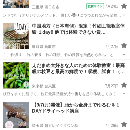
7月24日
提携サイト
三重県 四日市市
ンドで行うオリジナルメソット。 優しい
香り
につつまれながら至福の
時を感じさせ尚且…
三重
四日市市
エステ
中国地方（日本海側）限定！竹細工籠教室体
験 １day!! 他では体験できない貴…
鳥取県 鳥取市
7月27日
１、竹切り 竹の
香り
、竹の種類、竹の性質を自然から学ぶこと…
鳥取
鳥取市
ものづくり
カゴ
えだまめ大好きな人のための体験教室！最高
級の枝豆と最高の鮮度で！収穫、試食！（…
東京都 台東区
7月27日
枝豆をすぐに茹でて、枝豆最高品種が持つ
香り
を是非体験してみてく
ださい！ 興…
東京
台東区
自然体験
近所
【9/7(月)開催】頭から全身までゆるむ🌷１
DAYドライヘッド講座
埼玉県 越谷レイクタウン駅
7月26日