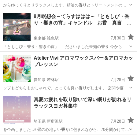
からゆっくりとリラックスします。精油の
香り
とトリートメントの相
乗効果により、スト…
群馬
高崎市
マッサージ
8月瞑想会～てらすははは～「ともしび・香
り・響きの宵」キャンドル お香 真言 …
東京都 雑色駅
7月30日
「ともしび・
香り
・響きの宵」 … ださいました未知の
香り
今からと
ても楽… さんが生み出される
香り
に宿るいのち、真心… しび 唯一無
東京
大田区
雑色駅
その他
シンギングボウル
Atelier Vivi アロマワックスバー＆アロマカッ
二の
香り
真言、シンギン… ともしび・
香り
・響きの宵 いの… ...
プレッスン
愛知県 若林駅
7月28日
ップもどちらもおしゃれで、とっても良い
香り
がします。 玄関や寝室
に１つおいてお…
愛知
豊田市
若林駅
フラワー
アロマワックスバー
真夏の疲れを取り除いて深い眠りが訪れるリ
ラックスヨガ募集中
埼玉県 新所沢駅
7月28日
を企画しました 🌙 畳の心地よい
香り
に包まれながら、70分間かけて体
をじん…