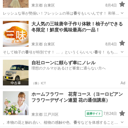
東京都 台東区
8月4日
レッシュな箒が勢揃い！フレッシュの箒は
香り
もいいんです！ 和箒の
材料は春に種を…
東京
台東区
生活知識
場所
大人気の三味唐辛子作り体験！柚子ができる
冬限定！鮮度や風味最高の一品！
東京都 台東区
8月4日
そして柚子の
香り
が特別です！ … 」というくらいいい
香り
！ もちろ
ん… けた時のあの柚子の
香り
、そして味は自然か…
東京
台東区
料理
香り
自社ローンに頼らず車にノレル
理想のクルマがあるけど審査に通らない方へ
Ad
（株）ICT
ホームフラワー 花育コース（ヨーロピアン
フラワーデザイン連盟 花の通信講座）
7月24日
提携サイト
東京都 江戸川区
。本物の花と触れ合い、植物の感触や色、
香り
などを体感すること