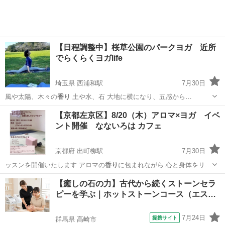
【日程調整中】桜草公園のパークヨガ 近所
でらくらくヨガlife
埼玉県 西浦和駅
7月30日
風や太陽、木々の
香り
土や水、石 大地に横になり、五感から…
埼玉
さいたま市
西浦和駅
ヨガ
【京都左京区】8/20（木）アロマ×ヨガ イベ
ント開催 なないろは カフェ
京都府 出町柳駅
7月30日
ッスンを開催いたします アロマの
香り
に包まれながら 心と身体をリラ
ックス…
京都
京都市
出町柳駅
ヨガ
香り
【癒しの石の力】古代から続くストーンセラ
ピーを学ぶ｜ホットストーンコース（エス…
7月24日
提携サイト
群馬県 高崎市