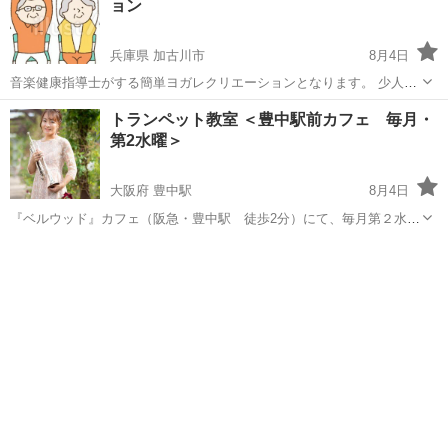
ョン
兵庫県 加古川市
8月4日
音楽健康指導士がする簡単ヨガレクリエーションとなります。 少人数
で、椅子に座ってでも出来ます。 もちろん、立ってでも出来ます。 無
兵庫
加古川市
その他
少人数
トランペット教室 ＜豊中駅前カフェ 毎月・
理なく、音楽レクリエーションヨガとして一緒に簡単ヨガしません
第2水曜＞
か？ 今回は体験版として、喫茶店...
大阪府 豊中駅
8月4日
『ベルウッド』カフェ（阪急・豊中駅 徒歩2分）にて、毎月第２水曜
11時～13時、「トランペット教室」を開催しております。 講師 : 山﨑
大阪
豊中市
豊中駅
その他
トランペット
友加氏 （大阪教育大学 教養学科芸術専攻 音楽コース卒） 指導方法
: 個人...