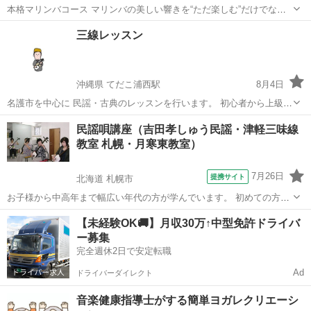
本格マリンバコース マリンバの美しい響きを“ただ楽しむ”だけでな
く、「思い通りに表現できる力」へと高めていく本格レッスンです。
兵庫
加古川市
その他
マリンバ
三線レッスン
趣味としての演奏から、音大受験・コンクール・吹奏楽でのスキルア
ップまで、一人ひとりの目標に合わせ...
沖縄県 てだこ浦西駅
8月4日
名護市を中心に 民謡・古典のレッスンを行います。 初心者から上級者
まで 日程調整可能です！ 気になる方は是非連絡ください 【実績】 ・
沖縄
名護市
てだこ浦西駅
その他
民謡
民謡唄講座（吉田孝しゅう民謡・津軽三味線
琉球古典音楽野村流保存会 教師 ・沖縄タイムス伝統芸能選考会 グ
教室 札幌・月寒東教室）
ランプリ ・琉球國民...
7月26日
提携サイト
北海道 札幌市
お子様から中高年まで幅広い年代の方が学んでいます。 初めての方も
大歓迎♪
北海道
札幌市
その他
【未経験OK🚚】月収30万↑中型免許ドライバ
ー募集
完全週休2日で安定転職
Ad
ドライバーダイレクト
音楽健康指導士がする簡単ヨガレクリエーシ