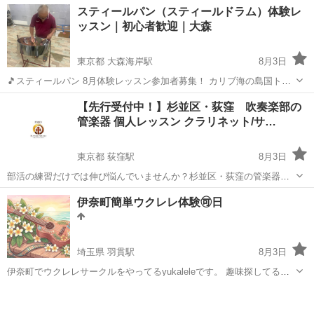
山梨
甲府市
その他
スティールパン（スティールドラム）体験レ
伺い、改善方法を指導していきます。
ッスン｜初心者歓迎｜大森
東京都 大森海岸駅
8月3日
🎵スティールパン 8月体験レッスン参加者募集！ カリブ海の島国トリ
ニダード・トバゴ生まれの、ドラム缶から作られたアコースティック
東京
大田区
大森海岸駅
その他
スティールパン
【先行受付中！】杉並区・荻窪 吹奏楽部の
楽器「スティールパン」。 美しく澄んだ音色が魅力のこの楽器を、実
管楽器 個人レッスン クラリネット/サ…
際に演奏してみませんか？ ...
東京都 荻窪駅
8月3日
部活の練習だけでは伸び悩んでいませんか？杉並区・荻窪の管楽器専
門教室「FMO Academy」では、吹奏楽部に所属する中学生・高校生
東京
杉並区
荻窪駅
その他
吹奏楽部
伊奈町簡単ウクレレ体験🉑日
向けに、個人レッスンで基礎の見直しや実際の曲への指導、アドバイ
スを行っています！ 講師陣は...
埼玉県 羽貫駅
8月3日
伊奈町でウクレレサークルをやってるyukaleleです。 趣味探してる
方。 楽器初めての方。 歌がすき。 中々、決められないかた。 今なら
埼玉
上尾市
羽貫駅
その他
サークル
始めるのに最適な季節！ 9月第３日曜13:00-13:45 体験、入門編やって
ます。...