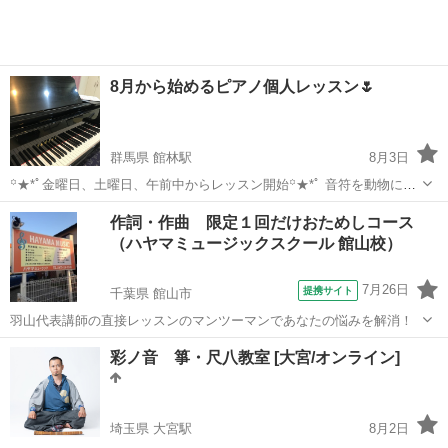
8月から始めるピアノ個人レッスン🌷
群馬県 館林駅
8月3日
꙳★*ﾟ金曜日、土曜日、午前中からレッスン開始꙳★*ﾟ 音符を動物に例
えてリズム打ちをしたり、ドレミのカードを使ってゲームをしなが
群馬
館林市
館林駅
その他
リズム
作詞・作曲 限定１回だけおためしコース
ら、ピアノを弾くための導入を行います。 運動機能、知的機能、感情
（ハヤマミュージックスクール 館山校）
的機能UP!! 集中力、継...
7月26日
提携サイト
千葉県 館山市
羽山代表講師の直接レッスンのマンツーマンであなたの悩みを解消！
千葉
館山市
その他
彩ノ音 箏・尺八教室 [大宮/オンライン]
埼玉県 大宮駅
8月2日