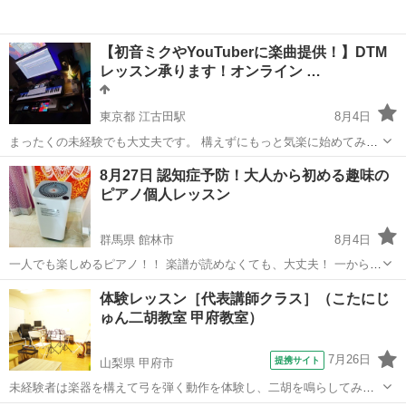
【初音ミクやYouTuberに楽曲提供！】DTM
レッスン承ります！オンライン …
東京都 江古田駅
8月4日
まったくの未経験でも大丈夫です。 構えずにもっと気楽に始めてみて
も音楽は受け入れてくれます。 曲を作るということは難しく考えてし
東京
練馬区
江古田駅
その他
DTM
8月27日 認知症予防！大人から初める趣味の
まいますが、音と音をつなぎ合わせるパズルと思っていただければ大
ピアノ個人レッスン
丈夫です。 どのよう...
群馬県 館林市
8月4日
一人でも楽しめるピアノ！！ 楽譜が読めなくても、大丈夫！ 一からマ
イペースに楽しみましょう！ キーボードでも電子ピアノでもOK! 認知
群馬
館林市
その他
オカリナ
体験レッスン［代表講師クラス］（こたにじ
症予防にも！！ もちろん、楽譜も読めるようになりたい方や基礎から
ゅん二胡教室 甲府教室）
しっかりやりたい方も大...
7月26日
提携サイト
山梨県 甲府市
未経験者は楽器を構えて弓を弾く動作を体験し、二胡を鳴らしてみる
ところからスタートします。 経験者は現状のご自身の悩みや不満点を