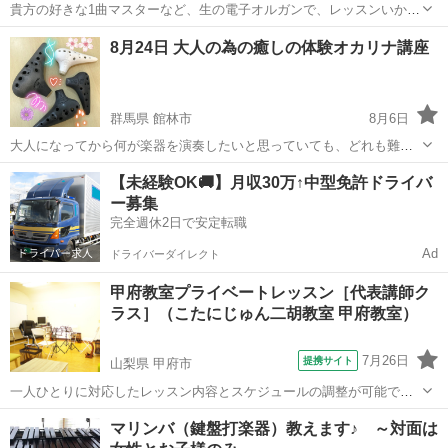
貴方の好きな1曲マスターなど、生の電子オルガンで、レッスンいかが
ですか？ 初心者から可能です。ヤマハエレクトーングレード対策レッ
埼玉
所沢市
狭山ヶ丘駅
その他
エレクトーン
8月24日 大人の為の癒しの体験オカリナ講座
スン可能です。 オンラインレッスン対応！ 30分レッスン 2000円 講
師 音楽学校...
群馬県 館林市
8月6日
大人になってから何が楽器を演奏したいと思っていても、どれも難し
そう！そんな貴方にピッタリなのがオカリナ！！ 腹式呼吸を使うので
群馬
館林市
その他
【未経験OK🚚】月収30万↑中型免許ドライバ
内蔵機能もUPし健康維持、認知症予防にも！！ ストレス発散しながら
ー募集
オカリナの音色に癒されてリフ...
完全週休2日で安定転職
Ad
ドライバーダイレクト
甲府教室プライベートレッスン［代表講師ク
ラス］（こたにじゅん二胡教室 甲府教室）
7月26日
提携サイト
山梨県 甲府市
一人ひとりに対応したレッスン内容とスケジュールの調整が可能で
す。 お仕事のご都合で時間の調整が難しい方や、演奏の上達を志し、
山梨
甲府市
その他
マリンバ（鍵盤打楽器）教えます♪ ～対面は
将来は演奏活動や二胡講師になることを目指している方におすすめで