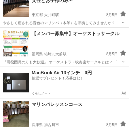
女性とお子様のみ～
す。 人は誰でも一人ひとり違う個性を持...
東京都 大井町駅
8月5日
やさしく癒される音色のマリンバ（木琴）を演奏してみませんか？ ♪
マリンバの音色に癒されたい ♪ブラスバンド在籍しているけど打楽器
東京
品川区
大井町駅
その他
マリンバ
【メンバー募集中】オーケストラサークル
担当で悩んでいる学生さん ♪昔なつかしいマリンバに触れたい ♪脳ト
レ...
福岡県 箱崎九大前駅
8月5日
『現役団員の方も大歓迎』 オーケストラ・吹奏楽サークルとは？ 「も
っと音楽を楽しみたい」 「アンサンブルを学びたい」 そんな方のため
福岡
福岡市
箱崎九大前駅
その他
オーケストラ
MacBook Air 13インチ 0円
のコミュニティサークルです。 基礎練習から合奏まで、講師の指導を
抽選でプレゼント！応募は1分
受けながら楽しく活動し...
Ad
くらしノート
マリンバレッスンコース
兵庫県 加古川市
8月5日