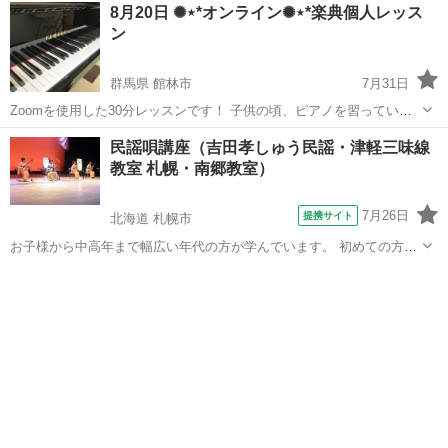
群馬
館林市
その他
オカリナ
8月20日 ✺⋆*オンライン✺⋆*楽典個人レッス
も、楽器を吹いたことなくても大丈夫！ 独奏～アンサンブルまで幅広
ン
く楽しめる楽器です！ 腹式呼吸...
群馬県 館林市
7月31日
Zoomを使用した30分レッスンです！ 子供の頃、ピアノを習っていた
けど、楽譜が読めない！ 大人になって、何か楽器が演奏したいけど楽
群馬
館林市
その他
オカリナ
民謡唄講座（吉田孝しゅう民謡・津軽三味線
譜が読めないない！ 楽譜は難しいと言う先入観を持たれている方も多
教室 札幌・南郷教室）
いと思いますが、基礎から順番...
7月26日
提携サイト
北海道 札幌市
お子様から中高年まで幅広い年代の方が学んでいます。 初めての方も
大歓迎♪
北海道
札幌市
その他