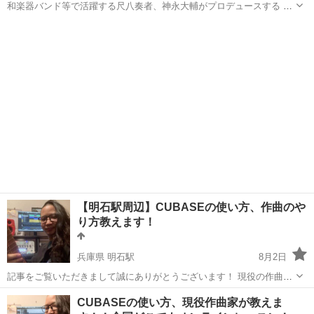
和楽器バンド等で活躍する尺八奏者、神永大輔がプロデュースする 箏
(琴)・尺八・三味線といった和楽器を楽しむための空間です。
埼玉
さいたま市
大宮駅
その他
オンライン
✼••┈┈┈┈レッスン┈┈┈┈••✼ 【おおみや教室】 初心者・経験者問わ
ず大歓迎です😀...
【明石駅周辺】CUBASEの使い方、作曲のや
り方教えます！
兵庫県 明石駅
8月2日
記事をご覧いただきまして誠にありがとうございます！ 現役の作曲家
が明石駅周辺のカラオケ、カフェなどでCUBASEの使い方を直接レッ
兵庫
神戸市
明石駅
その他
オリジナル曲
CUBASEの使い方、現役作曲家が教えま
スンいたします！ 勿論作曲や音楽理論などについてのレッスンも合わ