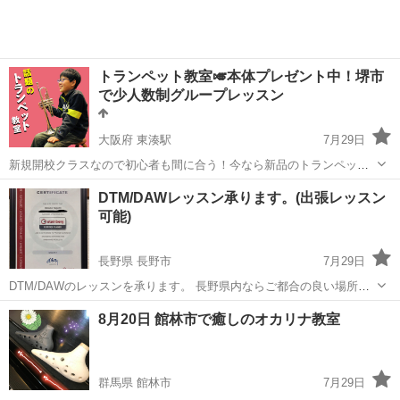
トランペット教室🎺本体プレゼント中！堺市
で少人数制グループレッスン
大阪府 東湊駅
7月29日
新規開校クラスなので初心者も間に合う！今なら新品のトランペット
無料ゲット！ 数ある投稿の中よりアクセス頂き誠にありがとうござい
大阪
堺市
東湊駅
その他
トランペット
DTM/DAWレッスン承ります。(出張レッスン
ます。 ≪阪堺電車 東湊駅≫から徒歩5分程度のスタジオにて、アン
可能)
サンブル形式のグループレッ...
長野県 長野市
7月29日
DTM/DAWのレッスンを承ります。 長野県内ならご都合の良い場所へ
出張レッスンも可能です。 ※かなり遠方の場合お断りする事もござい
長野
長野市
その他
8月20日 館林市で癒しのオカリナ教室
ます。 DTM/DAWの基本的な操作のレッスンや、DTM/DAWを使った
作曲法など...
群馬県 館林市
7月29日