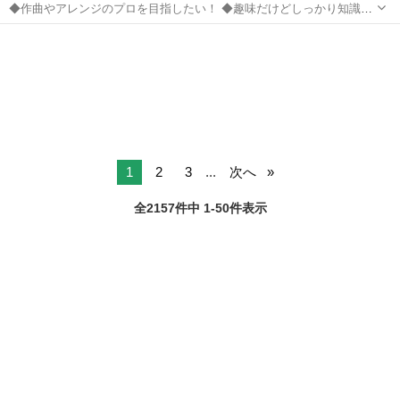
◆作曲やアレンジのプロを目指したい！ ◆趣味だけどしっかり知識を
付けたい! ◆音楽クリエイターに興味がある！ ◆楽器が弾けないけど
東京
新宿区
その他
コンピューターミュージックならできそう！ ◆カラオケやデモ音源を
作りたい！ ◆ＰＣもソフトもあ...
1
2
3
...
次へ
全2157件中 1-50件表示