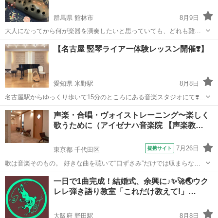
群馬県 館林市
8月9日
大人になってから何が楽器を演奏したいと思っていても、どれも難し
そう！そんな貴方にピッタリなのがオカリナ！！ 楽譜が読めなくて
群馬
館林市
その他
オカリナ
【名古屋 竪琴ライアー体験レッスン開催❣️】
も、楽器を吹いたことなくても大丈夫！ 独奏～アンサンブルまで幅広
く楽しめる楽器です！ 腹式呼吸を使う...
愛知県 米野駅
8月8日
名古屋駅からゆっくり歩いて15分のところにある音楽スタジオにて❣️竪
琴ライアー体験レッスンのご案内です。 【曜日】第1、第3水曜日
愛知
名古屋市
米野駅
その他
ライアー
声楽・合唱・ヴォイストレーニング〜楽しく
(2026年10月は第2、4水曜日開催) 第4日曜日 【時間】10:30〜
歌うために（アイゼナハ音楽院 【声楽教…
20:30(最...
7月26日
提携サイト
東京都 千代田区
歌は音楽そのもの。 好きな曲を聴いて“口ずさみ”だけでは収まらなく
なった時、皆さんは歌ったり楽器を演奏する衝動に駆られませんか？
東京
千代田区
その他
一日で1曲完成！結婚式、余興に♪✨🚀🌏ウク
もちろん、素敵なアリアや合唱を聴いて歌そのものに魅力を感じたな
レレ弾き語り教室「これだけ教えて!」…
らもうすでにあなたは主役の準...
大阪府 野田駅
8月8日