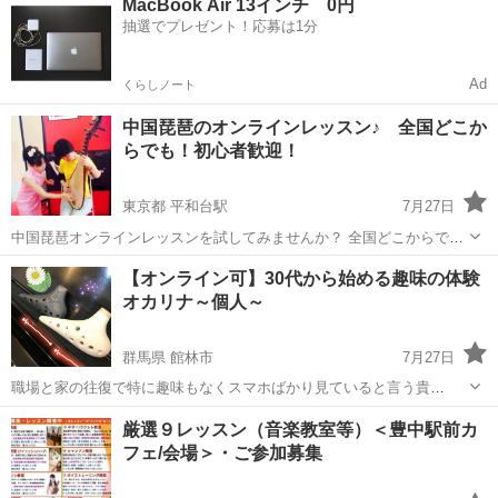
MacBook Air 13インチ 0円
1:1の個人レッスンとし、楽しむことを第一にと考えておりますので、
抽選でプレゼント！応募は1分
お気軽にお越し下さい。 ...
Ad
くらしノート
中国琵琶のオンラインレッスン♪ 全国どこか
らでも！初心者歓迎！
東京都 平和台駅
7月27日
中国琵琶オンラインレッスンを試してみませんか？ 全国どこからでも
ご利用いただけます。 ～～～～～～～～～～～～～～～～～～～～～
東京
練馬区
平和台駅
その他
琵琶
【オンライン可】30代から始める趣味の体験
【中国琵琶教室】は、 対面とオンラインで中国琵琶のレッスンを行っ
オカリナ～個人～
ている音楽教室 ～～...
群馬県 館林市
7月27日
職場と家の往復で特に趣味もなくスマホばかり見ていると言う貴
方！！ 腹式呼吸を使うので内蔵機能もUPし健康維持、認知症予防に
群馬
館林市
その他
厳選９レッスン（音楽教室等）＜豊中駅前カ
も！！ オカリナの音色に癒されながらストレス発散、リフレッシュし
フェ/会場＞・ご参加募集
ませんか？ 個人レッスンである程度...