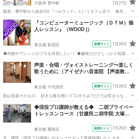
大阪府 豊中駅
7月27日
阪急・豊中駅から徒歩2分『ベルウッド』というカフェ店で、 毎月、
有名講師による「音楽教室」等を開催しております。 全て、年会費や
大阪
豊中市
豊中駅
その他
音楽教室
『コンピューターミュージック（ＤＴＭ）個
入会金が不要な一回限りでも参加可能です。 リーズナブルに受講可能
人レッスン』（WOOD |）
な上、1ドリンク付レッスン...
7月26日
提携サイト
東京都 新宿区
◆作曲やアレンジのプロを目指したい！ ◆趣味だけどしっかり知識を
付けたい! ◆音楽クリエイターに興味がある！ ◆楽器が弾けないけど
東京
新宿区
その他
声楽・合唱・ヴォイストレーニング〜楽しく
コンピューターミュージックならできそう！ ◆カラオケやデモ音源を
歌うために（アイゼナハ音楽院 【声楽教…
作りたい！ ◆ＰＣもソフトもあ...
7月26日
提携サイト
東京都 千代田区
歌は音楽そのもの。 好きな曲を聴いて“口ずさみ”だけでは収まらなく
なった時、皆さんは歌ったり楽器を演奏する衝動に駆られませんか？
東京
千代田区
その他
◆現役プロ講師が教える◆ 二胡プライベー
もちろん、素敵なアリアや合唱を聴いて歌そのものに魅力を感じたな
トレッスンコース（甘建民ニ胡学院 大塚…
らもうすでにあなたは主役の準...
7月26日
提携サイト
東京都 豊島区
甘 建民（現役プロ講師）がマンツーマンで直接指導いたします。ま