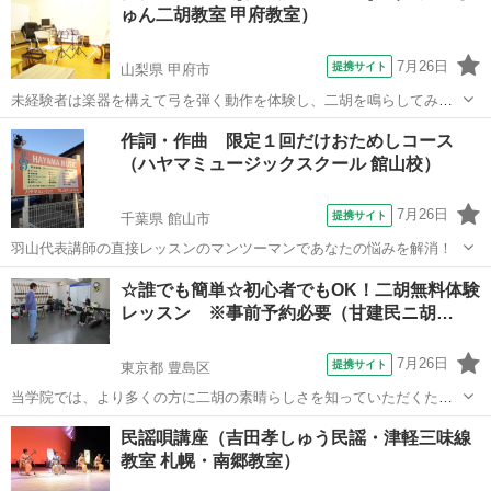
ゅん二胡教室 甲府教室）
からビックバンドまで！ イケメ...
7月26日
提携サイト
山梨県 甲府市
未経験者は楽器を構えて弓を弾く動作を体験し、二胡を鳴らしてみる
ところからスタートします。 経験者は現状のご自身の悩みや不満点を
山梨
甲府市
その他
作詞・作曲 限定１回だけおためしコース
伺い、改善方法を指導していきます。
（ハヤマミュージックスクール 館山校）
7月26日
提携サイト
千葉県 館山市
羽山代表講師の直接レッスンのマンツーマンであなたの悩みを解消！
千葉
館山市
その他
☆誰でも簡単☆初心者でもOK！二胡無料体験
レッスン ※事前予約必要（甘建民ニ胡…
7月26日
提携サイト
東京都 豊島区
当学院では、より多くの方に二胡の素晴らしさを知っていただくため
に無料体験レッスンを随時行っています。 お時間に関しましては、ご
東京
豊島区
その他
民謡唄講座（吉田孝しゅう民謡・津軽三味線
連絡を頂いた際に調整を行います。 まずは一度ご連絡ください！！
教室 札幌・南郷教室）