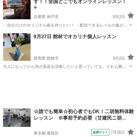
す！！全国どこでもオンラインレッスン！
せて行いますので、幅広...
兵庫県 神戸市
8月2日
・自分だけのオリジナル曲を作りたい！ ・配信できるレベルの曲が作
れるようになりたい！ ・バンドを組みたいけどメンバーがいない、時
兵庫
神戸市
その他
オリジナル曲
8月27日 館林でオカリナ個人レッスン
間がない！ ・バンドのデモ音源が作れるようになりたい！ ・歌ってみ
た等の...
群馬県 館林市
8月2日
大人になってから何が楽器を演奏したいと思っていても、どれも難し
そう！そんな貴方にピッタリなのがオカリナ！！ 楽譜が読めなくて
群馬
館林市
その他
オカリナ
も、楽器を吹いたことなくても大丈夫！ 独奏～アンサンブルまで幅広
く楽しめる楽器です！ 腹式呼吸...
☆誰でも簡単☆初心者でもOK！二胡無料体験
レッスン ※事前予約必要（甘建民ニ胡…
7月26日
提携サイト
東京都 豊島区