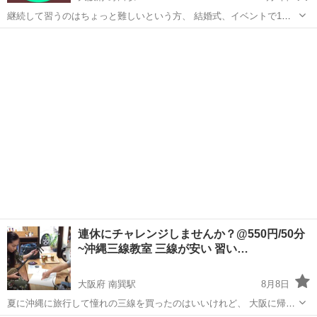
継続して習うのはちょっと難しいという方、 結婚式、イベントで1曲
だけ弾きたい方、 ウクレレのことちょっと聞きたいだけの方､ 動画や
大阪
大阪市
野田駅
その他
弾き語り
本でのウクレレ独学で行き詰まった方…… 今やっていることの1歩先
を知りたい方、 コー...
連休にチャレンジしませんか？@550円/50分
~沖縄三線教室 三線が安い 習い…
大阪府 南巽駅
8月8日
夏に沖縄に旅行して憧れの三線を買ったのはいいけれど、 大阪に帰っ