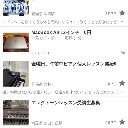
の方限り、入学初月から三か月以内で...
愛知県 味岡駅
8月7日
✨ゴスペルを歌って心も体も元気になろう！ ♪歌うことは好きだけど、
声に自信がない… ♪思いっきり声を出して歌いたい！ ♪もっと上手にな
愛知
小牧市
味岡駅
その他
無料
MacBook Air 13インチ 0円
りたい！ ♪大人数で歌ってみたい！ ♪何か初めてみたいきっかけを探し
抽選でプレゼント！応募は1分
てた！ などなど ...
Ad
くらしノート
金曜日、午前中ピアノ個人レッスン開始‼️
群馬県 館林市
8月7日
遅い時間はなかなか通えない！送迎が出来ない！と言う方にオスス
メ！ 幼稚園生や小学生低学年大人の方で早い時間にレッスンされたい
群馬
館林市
その他
リズム
エレクトーンレッスン受講生募集
方におすすめ！ 一人一人に合わせた教材やレッスン進行！ ・*:..｡
o○☼*ﾟ・*:..｡o○...
埼玉県 狭山ヶ丘駅
8月7日