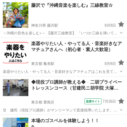
てきて少し弾いてみたけれど挫折していませんか？ 三線の音色を奏で
大阪
大阪市
南巽駅
その他
三線
藤沢で『沖縄音楽を楽しむ』三線教室☆
る事が出来れば大阪で沖縄気分になれますよね！ 電話 090-6064-
1154 安...
神奈川県 藤沢駅
8月8日
～沖縄の音色を楽しむ♪～ 【藤沢三線教室】 「いつか三線を弾いてみ
たかった」 そんな方のための・初心者大歓迎の三線教室です。 楽譜が
神奈川
藤沢市
藤沢駅
その他
三線
楽器やりたい人・やってる人・音楽好きなア
読めなくても大丈夫。 指の動かし方からゆっくり丁寧にお教えしま
マチュアさんへ（初心者・素人大歓迎）
す。...
東京都 亀有駅
8月8日
楽器やりたい人・やってる人・音楽好きなアマチュアはこれを見て！
■ドラマーちゃーりーです。 僕は小規模イベントも主催しています。
東京
葛飾区
亀有駅
その他
セッション
◆現役プロ講師が教える◆ 二胡プライベー
さて、 ・楽器やりたい ・楽譜は読めない ・習う気はない ・昔ちょ
トレッスンコース（甘建民ニ胡学院 大塚…
っ...
7月26日
提携サイト
東京都 豊島区
甘 建民（現役プロ講師）がマンツーマンで直接指導いたします。ま
た、上達のスピードは格段と違い、自分でも実感できます。二胡を上
東京
豊島区
その他
本場のゴスペルを体験しよう！！
手に早くマスターしたい方に、ピッタリのコースです。 ●初級入学者