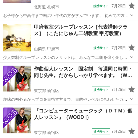
7月26日
提携サイト
北海道 札幌市
お子様から中高年まで幅広い年代の方が学んでいます。 初めての方も
大歓迎♪
北海道
札幌市
その他
甲府教室グループレッスン［代表講師クラ
ス］（こたにじゅん二胡教室 甲府教室）
7月26日
提携サイト
山梨県 甲府市
少人数制グループレッスンのメリットは、みんなで二胡を弾く楽しみ
を共有でき、一緒に上達を目指せることです。 １クラス最大５人まで
山梨
甲府市
その他
作曲個人レッスン 固定制 毎週同じ時間・
の少人数制ですので、ポイントを踏まえた個別指導の時間も十分に取
同じ先生。だからしっかり学べます。（W…
れます。
7月26日
提携サイト
東京都 新宿区
趣味の初心者からプロを目指す方まで、目的やレベルに合わせたカリ
キュラムでキメ細かいレッスンを行います。各人の長所を伸ばし、弱
東京
新宿区
その他
『コンピューターミュージック（ＤＴＭ）個
点の補強を行い、作曲の実力と個性を伸ばしていきます。 固定制レッ
人レッスン』（WOOD |）
スンの長所は、生徒さんの特徴(個性、...
7月26日
提携サイト
東京都 新宿区