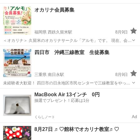
オカリナ会員募集
福岡県 西鉄久留米駅
8月9日
＜オカリナ＞ 久留米のオカリナサークル「アルモ」です。 現在、会員
募集中、初心者大歓迎です！ プロの講師が分かり易く丁寧に指導致し
福岡
久留米市
西鉄久留米駅
その他
オカリナ
四日市 沖縄三線教室 生徒募集
ます。 【開催日】毎月 第２・第４ 木曜日 【次 回】２０２６年...
三重県 南日永駅
8月9日
未経験者大歓迎！ 四日市の日永地区市民センターで三線教室をやって
います。 現在、初心者クラスに空きが出た為、生徒さんを募集しま
三重
四日市市
南日永駅
その他
三線
MacBook Air 13インチ 0円
す。 ※ 個人レッスンは随時募集しております。 グループレッスン日
抽選でプレゼント！応募は1分
時は基本的に月1回日曜日で、日...
Ad
くらしノート
8月27日 ♬︎♡館林でオカリナ教室♬︎♡