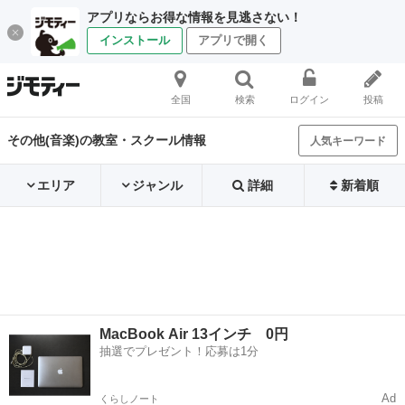
アプリならお得な情報を見逃さない！
インストール
アプリで開く
全国
検索
ログイン
投稿
その他(音楽)の教室・スクール情報
人気キーワード
エリア
ジャンル
詳細
新着順
MacBook Air 13インチ 0円
抽選でプレゼント！応募は1分
Ad
くらしノート