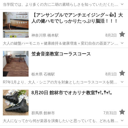
当学院では、より多くの方に二胡の素晴らしさを知っていただくため
に無料体験レッスンを随時行っています。 お時間に関しましては、ご
東京
豊島区
その他
【アンサンブルでアンチエイジング～👍】大
連絡を頂いた際に調整を行います。 まずは一度ご連絡ください！！
人の健ハモでしっかりたっぷり脳活！！！
神奈川県 橋本駅
8月2日
大人の鍵盤ハーモニカ＋健康維持＆健康増進＋変幻自在の器楽アンサ
ンブル”ハモリコ”＝「大人の健ハモ」で脳が若返る”脳活”しませんか？
神奈川
相模原市
橋本駅
その他
鍵盤ハーモニカ
笠倉音楽教室コーラスコース
楽器演奏は医学的見地からも実証されつつあります。そんな話題の脳
活を「鍵盤ハーモニカ」で気軽...
栃木県 石橋駅
8月1日
R7年1月より、大人・シニアの方を対象としたコーラスコースを開講
しました。 季節の歌や懐かしい歌などを、みなさんで楽しく歌いまし
栃木
河内郡
石橋駅
その他
コーラス
8月20日 館林市でオカリナ教室𖤣𖥧𖥣｡𖤣𖥧𖥣｡
ょう♪ 歌う前に、音楽に合わせてストレッチや座りながらできる軽い
運動を行います。 ...
群馬県 館林市
7月31日
大人になってから何が楽器を演奏したいと思っていても、どれも難し
そう！そんな貴方にピッタリなのがオカリナ！！ 楽譜が読めなくて