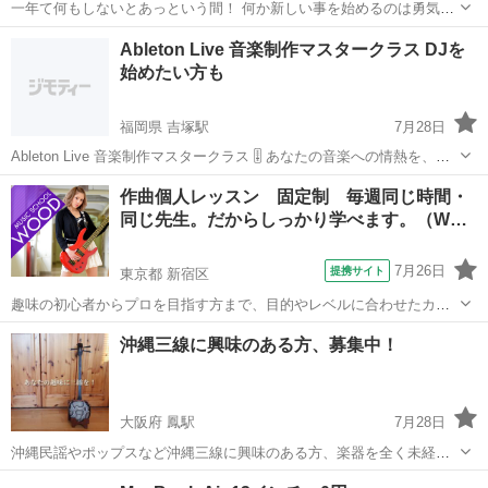
一年て何もしないとあっという間！ 何か新しい事を始めるのは勇気が
入りますが、始めてしまえばそれが当たり前になってしまいます！ さ
群馬
館林市
その他
オカリナ
Ableton Live 音楽制作マスタークラス DJを
ぁ、一歩踏み出しましょう！ 大人になってから何が楽器を演奏したい
始めたい方も
と思っていても、どれも難しそ...
福岡県 吉塚駅
7月28日
Ableton Live 音楽制作マスタークラス 🎚️ あなたの音楽への情熱を、プ
ロフェッショナルな音作りに変えるチャンス！ 体験セッション: 30分
福岡
福岡市
吉塚駅
その他
音楽制作
作曲個人レッスン 固定制 毎週同じ時間・
¥2000 基本コース: 1時間 ¥3000 プレミアムコース: 2時...
同じ先生。だからしっかり学べます。（W…
7月26日
提携サイト
東京都 新宿区
趣味の初心者からプロを目指す方まで、目的やレベルに合わせたカリ
キュラムでキメ細かいレッスンを行います。各人の長所を伸ばし、弱
東京
新宿区
その他
沖縄三線に興味のある方、募集中！
点の補強を行い、作曲の実力と個性を伸ばしていきます。 固定制レッ
スンの長所は、生徒さんの特徴(個性、...
大阪府 鳳駅
7月28日
沖縄民謡やポップスなど沖縄三線に興味のある方、楽器を全く未経験
者の方も大丈夫！ 私がそうでしたので、基本の基から教えます。 原則
大阪
堺市
鳳駅
その他
三線