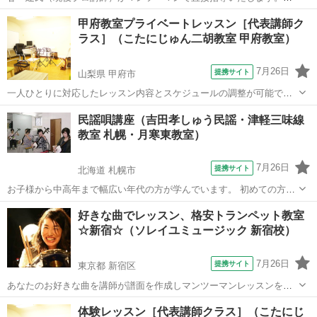
た、上達のスピードは格段と違い、自分でも実感できます。二胡を上
東京
豊島区
その他
甲府教室プライベートレッスン［代表講師ク
手に早くマスターしたい方に、ピッタリのコースです。 ●初級入学者
ラス］（こたにじゅん二胡教室 甲府教室）
の方限り、入学初月から三か月以内で...
7月26日
提携サイト
山梨県 甲府市
一人ひとりに対応したレッスン内容とスケジュールの調整が可能で
す。 お仕事のご都合で時間の調整が難しい方や、演奏の上達を志し、
山梨
甲府市
その他
民謡唄講座（吉田孝しゅう民謡・津軽三味線
将来は演奏活動や二胡講師になることを目指している方におすすめで
教室 札幌・月寒東教室）
す。 人は誰でも一人ひとり違う個性を持...
7月26日
提携サイト
北海道 札幌市
お子様から中高年まで幅広い年代の方が学んでいます。 初めての方も
大歓迎♪
北海道
札幌市
その他
好きな曲でレッスン、格安トランペット教室
☆新宿☆（ソレイユミュージック 新宿校）
7月26日
提携サイト
東京都 新宿区
あなたのお好きな曲を講師が譜面を作成しマンツーマンレッスンを致
します 生徒さんのレベルにあわせて楽譜もアレンジ致しますので、 必
東京
新宿区
その他
体験レッスン［代表講師クラス］（こたにじ
ずどなたでも2，3ヶ月でお好きな曲がマスターできます！ クラシック