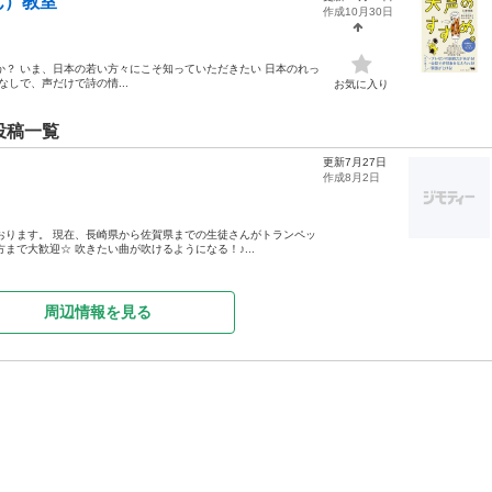
ん）教室
作成10月30日
か？ いま、日本の若い方々にこそ知っていただきたい 日本のれっ
しで、声だけで詩の情...
お気に入り
投稿一覧
更新7月27日
作成8月2日
おります。 現在、長崎県から佐賀県までの生徒さんがトランペッ
まで大歓迎☆ 吹きたい曲が吹けるようになる！♪...
周辺情報を見る