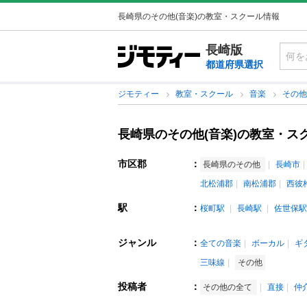
長崎県のその他(音楽)の教室・スクール情報
長崎版
都道府県選択
ジモティー
教室・スクール
音楽
その
長崎県のその他(音楽)の教室・ス
市区郡
：
長崎県のその他
長崎市
北松浦郡
南松浦郡
西彼
駅
：
桜町駅
長崎駅
佐世保駅
ジャンル
：
全ての音楽
ボーカル
ギ
三味線
その他
投稿者
：
その他の全て
直接
仲