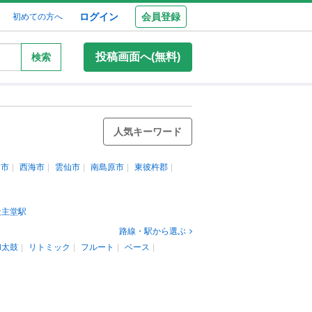
ログイン
会員登録
初めての方へ
投稿画面へ(無料)
検索
人気キーワード
島市
西海市
雲仙市
南島原市
東彼杵郡
天主堂駅
路線・駅から選ぶ
和太鼓
リトミック
フルート
ベース