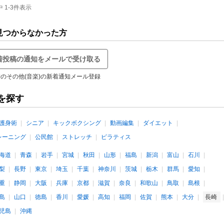
 1-3件表示
見つからなかった方
着投稿の通知をメールで受け取る
のその他(音楽)の新着通知メール登録
を探す
護身術
シニア
キックボクシング
動画編集
ダイエット
レーニング
公民館
ストレッチ
ピラティス
海道
青森
岩手
宮城
秋田
山形
福島
新潟
富山
石川
梨
長野
東京
埼玉
千葉
神奈川
茨城
栃木
群馬
愛知
重
静岡
大阪
兵庫
京都
滋賀
奈良
和歌山
鳥取
島根
島
山口
徳島
香川
愛媛
高知
福岡
佐賀
熊本
大分
長崎
児島
沖縄