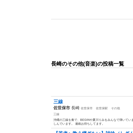
長崎のその他(音楽)の投稿一覧
三線
佐世保市
長崎
佐世保市
佐世保駅
その他
三線
沖縄の三線を奏で、BEGINや夏川りみをみんなで弾いてい
しんでいます。 連絡お待ちしてます。