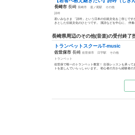
【若者へ教え継ぎたい】詩吟（しぎ
長崎市
長崎
長崎市
道ノ尾駅
その他
詩吟
若いみなさま 「詩吟」という日本の伝統文化をご存じです
きとした伝統文化のひとつです。 漢詩などを中心に、 伴奏な
長崎県周辺のその他(音楽)の受付終了
トランペットスクールT-music
佐世保市
長崎
佐世保市
日宇駅
その他
トランペット
佐世保で唯一のトランペット教室！ 出張レッスンも承って
トを楽しんでいらっしゃいます。 初心者の方から経験者の方