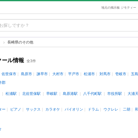
地元の掲示板 ジモティー
他
長崎県のその他
クール情報
全3件
佐世保市
島原市
諫早市
大村市
平戸市
松浦市
対馬市
壱岐市
五
杵郡
松浦駅
北佐世保駅
早岐駅
島原港駅
八千代町駅
市役所駅
大浦
ター
ピアノ
サックス
カラオケ
バイオリン
ドラム
ウクレレ
二胡
介