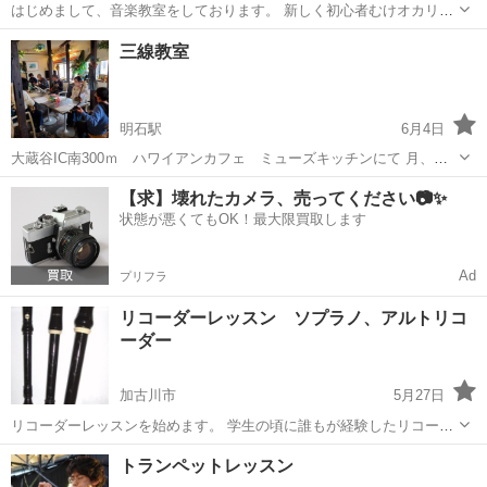
はじめまして、音楽教室をしております。 新しく初心者むけオカリナ
レッスンを開講いたします。 月 2回のレッスンで2500円 初心者対応
兵庫
加古川市
その他
オカリナ
三線教室
ですので個人レッスンでも、グループでのレッスンでと対応出来ま
す。 ぜひお気軽にお問合せ...
明石駅
6月4日
大蔵谷IC南300ｍ ハワイアンカフェ ミューズキッチンにて 月、１
回 15：00～ 三線教室になります レッスン代１回￥2200 初心者さ
兵庫
神戸市
明石駅
その他
三線
【求】壊れたカメラ、売ってください📷✨
ん～ おこちゃま～ おじいちゃま おばあちゃま どなたでも気軽に
状態が悪くてもOK！最大限買取します
始められます...
Ad
プリフラ
リコーダーレッスン ソプラノ、アルトリコ
ーダー
加古川市
5月27日
リコーダーレッスンを始めます。 学生の頃に誰もが経験したリコーダ
ー、ソプラノはもちろんアルトの深みのある音色で癒されましょう。
兵庫
加古川市
その他
リコーダー
トランペットレッスン
もちろん、初心者の方でも大丈夫です、ゆっくりレッスンしていきま