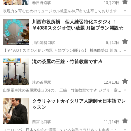
春日野道駅
10月29日
表現力を育むためのミュージカル教室を神戸市で主宰しております。
一緒に「好き」に挑戦する仲間を募集しています！ ワンコイン体験レ
兵庫
神戸市
春日野道駅
その他
キッズミュージカル
川西市役所横 個人練習特化スタジオ！
ッスンにお越しください♪（詳細は下部） 「自分の思い描いたイメー
￥4980スタジオ使い放題 月額プラン開設☆
ジや浮かんだ想い」を何...
川西能勢口駅
6月12日
【￥4980！スタジオ使い放題 月額プラン開設☆】 川西能勢口 川西市
役所横に管楽器個人練習やアコースティック楽器練習に特化したレン
兵庫
川西市
川西能勢口駅
その他
レッスン
滝の茶屋の三線・竹笛教室です🎶
タル＆レッスン使用に最適のスタジオ「OTO BEACH」です！ 昨年の
夏より開始...
滝の茶屋駅
12月10日
山陽電車滝の茶屋駅徒歩3分の、 三線・竹笛教室です🎵 ジブリ・童
謡・沖縄民謡・沖縄ポップス(BEGINなど)をお稽古しています。 ☆個
兵庫
神戸市
滝の茶屋駅
その他
三線
クラリネット★イタリア人講師★日本語でレ
人レッスン 月～土曜日 10時～12時 13時～15時 15時～17時 ※祝・日
ッスン
曜日は...
西宮北口駅
11月14日
ヨーロッパ・日本を中心に活躍している若手クラリネット奏者による