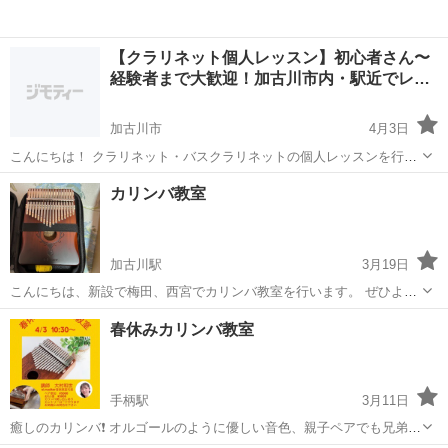
【クラリネット個人レッスン】初心者さん〜
経験者まで大歓迎！加古川市内・駅近でレ…
加古川市
4月3日
こんにちは！ クラリネット・バスクラリネットの個人レッスンを行っ
ています。 現在、新しく一緒にレッスンしてくださる生徒さんを募集
兵庫
加古川市
その他
クラリネット
カリンバ教室
しています！ 【レッスン内容】 ・クラリネットの基礎（構え方、音の
出し方など） ・...
加古川駅
3月19日
こんにちは、新設で梅田、西宮でカリンバ教室を行います。 ぜひよろ
しくお願い申し上げます。 駅からも近くとても便利がよく、楽器もと
兵庫
加古川市
加古川駅
その他
カリンバ
春休みカリンバ教室
ても小さいので持ち運びに便利です。 ぜひお問い合わせよろしくお願
い申し上げます。
手柄駅
3月11日
癒しのカリンバ❗️ オルゴールのように優しい音色、親子ペアでも兄弟ペ
アでも是非どうぞです😍