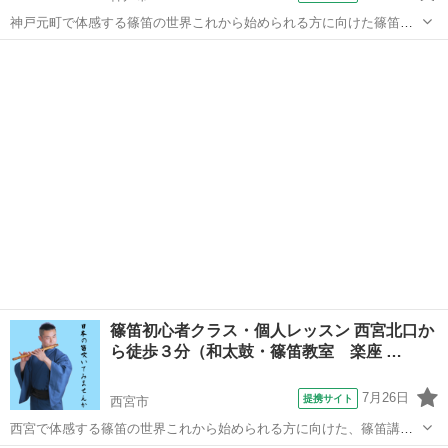
神戸元町で体感する篠笛の世界これから始められる方に向けた篠笛講
座が開講中！ プログループで１０年以上キャリアを積み、現在も篠笛
兵庫
神戸市
その他
演奏家として活躍する講師が、丁寧に指導いたします。 体験レッスン
やご見学もお気軽にどうぞ！ 資料も...
篠笛初心者クラス・個人レッスン 西宮北口か
ら徒歩３分（和太鼓・篠笛教室 楽座 …
7月26日
提携サイト
西宮市
西宮で体感する篠笛の世界これから始められる方に向けた、篠笛講座