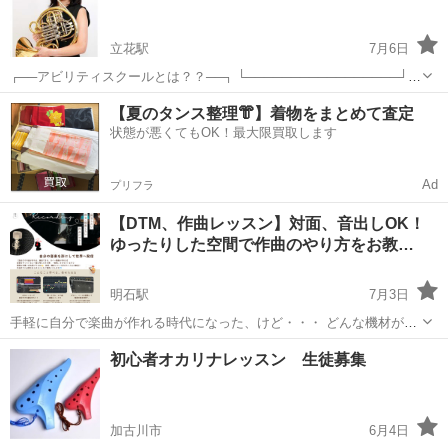
が、丁寧に指導いたします。 体験レッス...
立花駅
7月6日
┌──アビリティスクールとは？？──┐ └─────────────────┘
当スクールは、全国で個人教室(講師自宅教室)を 運営しております。
兵庫
尼崎市
立花駅
その他
【夏のタンス整理👘】着物をまとめて査定
講師は適正な面接や試験を行い採用し、受講しやすいレッスンプラ
状態が悪くてもOK！最大限買取します
ン・...
Ad
プリフラ
【DTM、作曲レッスン】対面、音出しOK！
ゆったりした空間で作曲のやり方をお教…
明石駅
7月3日
手軽に自分で楽曲が作れる時代になった、けど・・・ どんな機材が必
要なのか？どうセッティングしればいいのか？ 作曲や編集ってどうす
兵庫
神戸市
明石駅
その他
DTM
初心者オカリナレッスン 生徒募集
ればいいのか？ 想像以上にわからないことや不安は多いんですよね。
だからこそ挫折...
加古川市
6月4日