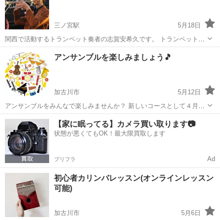
す。 グループレッスン、個人レ...
三ノ宮駅
5月18日
関西で活動するトランペット奏者の志賀安希久です。 トランペットに
欠かせない基礎を中心に、ジャズのアドリブにも対応します。 ご興味
兵庫
神戸市
三ノ宮駅
その他
トランペット
アンサンブルを楽しみましょう🎵
ある方はお気軽にご連絡下さい。 レッスン料 1時間 6000円(スタジオ
代、交通費込み。主に三ノ...
加古川市
5月12日
アンサンブルをみんなで楽しみませんか？ 新しいコースとして４月よ
り開催いたします、それぞれどの楽器でしたいか、さまざまで音楽を
兵庫
加古川市
その他
【家に眠ってる】カメラ買い取ります📷
奏でましょう♪ ぜひお気軽にお問い合わせ下さい。 よろしくお願い申
状態が悪くてもOK！最大限買取します
し上げます。
Ad
プリフラ
初心者カリンバレッスン(オンラインレッスン
可能)
加古川市
5月6日