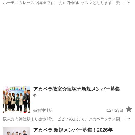
ハーモニカレッスン講座です。 月に2回のレッスンとなります、楽し
く皆さまで音楽を奏でましょう。 お気軽にお問い合わせ下さい。
兵庫
加古川市
その他
ハーモニカ
アカペラ教室☆宝塚☆新規メンバー募集
売布神社駅
12月29日
阪急売布神社駅より徒歩1分。 ピピアめふにて、アカペラクラス開催
しています。 ☆初心者の方、楽譜が読めない方もぜひいらしてくださ
兵庫
宝塚市
売布神社駅
その他
アカペラ
アカペラ 新規メンバー募集！2026年
い！ 随時参加ご希望受付けております♪ ーーーーーーー ☆アカペラク