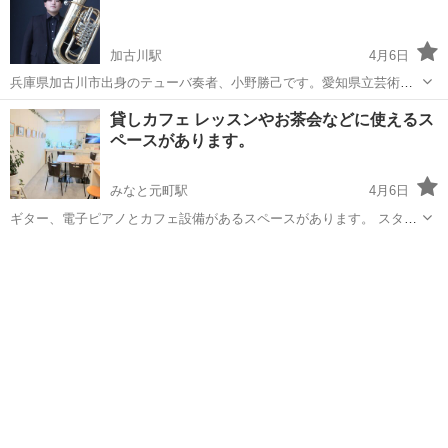
加古川駅
4月6日
兵庫県加古川市出身のテューバ奏者、小野勝己です。愛知県立芸術大
学音楽学部器楽科管打楽器コースを卒業し、現在関西を拠点に活動。
兵庫
加古川市
加古川駅
その他
打楽器
貸しカフェ レッスンやお茶会などに使えるス
テューバを中心に、トロンボーンやユーフォニアムなど金管楽器全般
ペースがあります。
でのレッスンも可能です。 初心者から...
みなと元町駅
4月6日
ギター、電子ピアノとカフェ設備があるスペースがあります。 スタッ
フがいます。テーブル４つとイス８席、カウンター席が４席ありま
兵庫
神戸市
みなと元町駅
その他
す。 お茶を飲みながらレッスンや小さな発表会に使ってください。 貸
し切りは1時間2000円(...