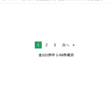
プライベートレッスン！ 学校や趣味でクラリネットを演奏される方か
兵庫
宝塚市
西宮北口駅
その他
ら、プロを目指している方まで。 効果的な練習の方法、音楽のつくり
方、身体の使い方など、ヨーロッ...
1
2
3
次へ
全121件中 1-50件表示