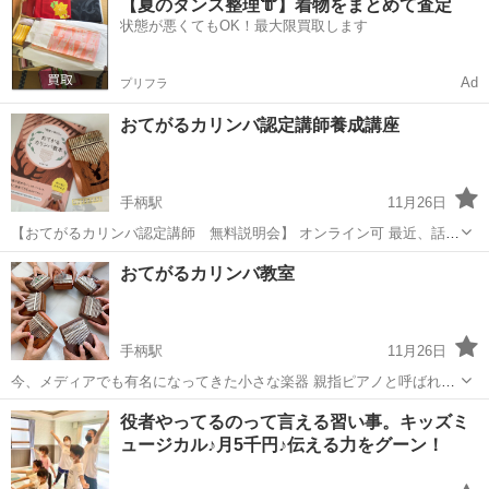
【夏のタンス整理👘】着物をまとめて査定
びまったりとした教室です。 今は少人数でよんなーよんなーゆんたく
状態が悪くてもOK！最大限買取します
しながらやってます♪ 入会等...
Ad
プリフラ
おてがるカリンバ認定講師養成講座
手柄駅
11月26日
【おてがるカリンバ認定講師 無料説明会】 オンライン可 最近、話題
となっている「カリンバ」という楽器でオルゴールのような優しい音
兵庫
姫路市
手柄駅
その他
カリンバ
おてがるカリンバ教室
色が魅力です。 アフリカの民族楽器なのですが、キーの配列が独特で
親指ピアノとも言われ、とても...
手柄駅
11月26日
今、メディアでも有名になってきた小さな楽器 親指ピアノと呼ばれる
アフリカの民族楽器「カリンバ」 音符が読めなくてもOK オリジナル
兵庫
姫路市
手柄駅
その他
カリンバ
役者やってるのって言える習い事。キッズミ
の教本を使ってのレッスンです。 一人で楽しむのもいいけれど、集ま
ュージカル♪月5千円♪伝える力をグーン！
って合奏を楽しむことが...