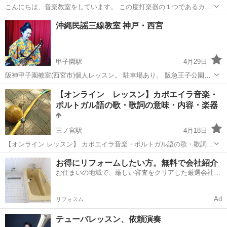
こんにちは、音楽教室をしています。 この度打楽器の１つであるカリ
ンバいうサムピアノあるいはハンドオルゴールとも言われている楽器
兵庫
加古川市
その他
カリンバ
沖縄民謡三線教室 神戸・西宮
を使って手軽に演奏してみませんか？ オンラインレッスン可能です。
カリンバは購入していただく...
甲子園駅
4月29日
阪神甲子園教室(西宮市)個人レッスン。 駐車場あり。 阪急王子公園教
室(神戸市灘区)グループレッスン・個人レッスン リモートレッスン の
兵庫
西宮市
甲子園駅
その他
リモート
【オンライン レッスン】カポエイラ音楽・
3つからお選びください。 レッスン曜日、時間は要相談。 入会金無料
ポルトガル語の歌・歌詞の意味・内容・楽器
リアルレッスン1...
三ノ宮駅
4月18日
【オンライン レッスン】 カポエイラ音楽・ポルトガル語の歌・歌詞の
意味・内容・ビリンバウ・パンデイロ等の楽器 ブラジル発祥のカポエ
兵庫
神戸市
三ノ宮駅
その他
カポエイラ
お得にリフォームしたい方。無料で会社紹介
ィラ音楽を、伝統楽器、ビリンバウ（一弦楽器） パンデイロ（タン
お住まいの地域で、厳しい審査をクリアした厳選会社を
バリン使用の打楽...
知ってる？
Ad
リフォスム
テューバレッスン、依頼演奏