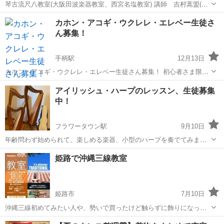
琴古流尺八教室(大阪田波楽器教室、西宮名塩教室) 講師 吉村蒿盟(琴
古流尺八奏者、竹盟社師範、NHK邦楽オーディション合格、NHK-FM
兵庫
西宮市
西宮名塩駅
その他
邦楽
カホン・アコギ・ウクレレ・エレベー生徒さ
出演多数等) 初心者、経験者を問いません。 基礎基本を大切にして、
ん募集！
古典から現代曲まで全て...
手柄駅
12月13日
カホン・アコギ・ウクレレ・エレベー生徒さん募集！ 初心者さま限定
ですが ・カホン ・アコースティックギター ・エレキベース ・ウクレ
兵庫
姫路市
手柄駅
その他
カホン
アイリッシュ・ハープのレッスン、生徒募集
レ の教室を開いております。個別ではなく少人数制の教室です。全て
中！
の楽器でレンタル...
フラワータウン駅
9月10日
年齢問わず始められて、楽しめる楽器、小型のハープを奏でてみませ
んか？ 音楽療法にも優れた効果の認められたハープの音色は弾く本
兵庫
三田市
フラワータウン駅
その他
ハープ
姫路で沖縄三線教室
人も癒される稀有な楽器です。音量も控えめで近所迷惑の心配もな
し。 グレースハープ・インターナショナ...
姫路市
7月10日
沖縄三線初めてみたい人や、勢いで買ったけど触らずに飾りになって
しまってる人、一緒に三線しませんか？ ガッツリというよりは、のん
兵庫
姫路市
その他
三線