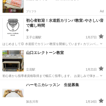
Ad
プリフラ
初心者歓迎！水道筋カリンバ教室♪やさしい音
で癒し時間
王子公園駅
1月27日
はじめまして😊 水道筋でカリンバ教室を開催しています♪ カリンバ
は、オルゴールのようなやさしい音色が魅力の楽器です。 指で弾くだ
兵庫
神戸市
王子公園駅
その他
カリンバ
山口エレクトーン教室
けで音が出るので、楽譜が読めない方や楽器が初めての方でも安心し
て楽しめます✨ 現...
立花駅
1月21日
初心者から指導者資格取得まで幅広く指導します。 お楽しみで弾きた
い方も本格的に級を取りたい方もお越し下さい。 月謝:8000円〜 レッ
兵庫
尼崎市
立花駅
その他
エレクトーン
ハーモニカレッスン 生徒募集
スン:一回30分,月４回（年間44回） 大人の方のみ一回60分,
月２回制度あり ...
加古川市
1月14日