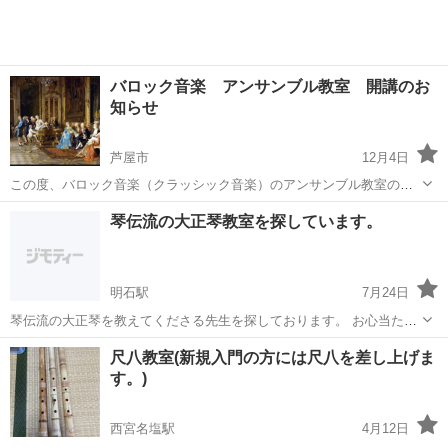
バロック音楽 アンサンブル教室 開講のお
知らせ
芦屋市
12月4日
この度、バロック音楽（クラッシック音楽）のアンサンブル教室の開
講を予定しています。 一定の人数（5～6名）が集まれば、開講いたし
兵庫
芦屋市
その他
YouTube
琴伝流の大正琴教室を探しています。
ます。 弦楽器、木管楽器（金管楽器は小型のみ可）を演奏される方
で、ご興味のある方は、是非、お...
明石駅
7月24日
琴伝流の大正琴を教えてくださる先生を探しております。 お心当たり
がありましたら教えてください。 よろしくお願いいたします^_^
兵庫
明石市
明石駅
その他
先生
尺八教室(新規入門の方には尺八を差し上げま
す。)
西宮名塩駅
4月12日