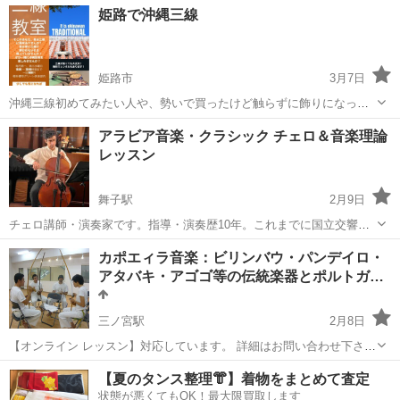
兵庫
姫路市
手柄駅
その他
カリンバ
姫路で沖縄三線
姫路市
3月7日
沖縄三線初めてみたい人や、勢いで買ったけど触らずに飾りになって
しまってる人、一緒に三線しませんか？ ガッツリというよりは、のん
兵庫
姫路市
その他
三線
アラビア音楽・クラシック チェロ＆音楽理論
びまったりとした教室です。 今は少人数でよんなーよんなーゆんたく
レッスン
しながらやってます♪ 入会等...
舞子駅
2月9日
チェロ講師・演奏家です。指導・演奏歴10年。これまでに国立交響楽
団での演奏経験があります。音楽院（コンセルヴァトワール）で5年間
兵庫
神戸市
舞子駅
その他
チェロ
カポエィラ音楽：ビリンバウ・パンデイロ・
学びました。 6歳以上を対象に、初心者から上級者まで指導していま
アタバキ・アゴゴ等の伝統楽器とポルトガ…
す。 アラビア音楽とクラシック...
三ノ宮駅
2月8日
【オンライン レッスン】対応しています。 詳細はお問い合わせ下さ
い。 カポエィラ音楽：ビリンバウ・パンデイロ・アタバキ・アゴゴ等
兵庫
神戸市
三ノ宮駅
その他
打楽器
【夏のタンス整理👘】着物をまとめて査定
の伝統楽器とポルトガル語の歌 ブラジル発祥のカポエィラ音楽を、伝
状態が悪くてもOK！最大限買取します
統楽器、ビリンバウ...