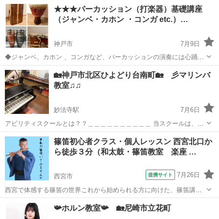
がグループレッスンと個人レッスンの２クラス開講！ プログループで
兵庫
西宮市
その他
★★★パーカッション（打楽器）基礎講座
１０年以上キャリアを積み、現在も篠笛演奏家として活躍する講師
（ジャンベ・カホン ・コンガ etc.）…
が、丁寧に指導いたします。 体験レッス...
神戸市
7月9日
◆ジャンベ、カホン 、コンガなど、パーカッションの演奏には心踊ら
されますね。 ◆パーカッションは一見取っ付きやすく見えますが、き
兵庫
神戸市
その他
パーカッション
🏡神戸市北区ひよどり台南町🏡 彡マリンバ
ちんとした音・ビートで演奏できるようになるには相応の時間がかか
教室♫♫
ります。しかし、練習材料が少...
妙法寺駅
7月6日
アビリティスクールとは？？＿＿＿＿＿＿＿＿＿＿ 当スクールは、全
国で個人教室(講師自宅教室)を 運営しております。 講師は適正な面接
兵庫
神戸市
妙法寺駅
その他
レッスン
篠笛初心者クラス・個人レッスン 西宮北口か
や試験を行い採用し、受講しやすいレッスンプラン・価格設定を設
ら徒歩３分（和太鼓・篠笛教室 楽座 …
け、個人教室の強みを生...
7月26日
提携サイト
西宮市
西宮で体感する篠笛の世界これから始められる方に向けた、篠笛講座
がグループレッスンと個人レッスンの２クラス開講！ プログループで
兵庫
西宮市
その他
📯ホルン教室📯 🏡尼崎市立花町
１０年以上キャリアを積み、現在も篠笛演奏家として活躍する講師