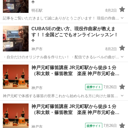
明石駅
8月2日
記事をご覧いただきまして誠にありがとうございます！ 現役の作曲家
が明石駅周辺のカラオケ、カフェなどでCUBASEの使い方を直接レッ
兵庫
神戸市
明石駅
その他
オリジナル曲
CUBASEの使い方、現役作曲家が教えま
スンいたします！ 勿論作曲や音楽理論などについてのレッスンも合わ
す！！全国どこでもオンラインレッスン！
せて行いますので、幅広...
神戸市
8月2日
・自分だけのオリジナル曲を作りたい！ ・配信できるレベルの曲が作
れるようになりたい！ ・バンドを組みたいけどメンバーがいない、時
兵庫
神戸市
その他
オリジナル曲
神戸元町篠笛講座 JR元町駅から徒歩１分
間がない！ ・バンドのデモ音源が作れるようになりたい！ ・歌ってみ
（和太鼓・篠笛教室 楽座 神戸市元町会…
た等の...
7月26日
提携サイト
神戸市
神戸元町で体感する篠笛の世界これから始められる方に向けた篠笛講
座が開講中！ プログループで１０年以上キャリアを積み、現在も篠笛
兵庫
神戸市
その他
神戸元町篠笛講座 JR元町駅から徒歩１分
演奏家として活躍する講師が、丁寧に指導いたします。 体験レッスン
（和太鼓・篠笛教室 楽座 神戸市元町会…
やご見学もお気軽にどうぞ！ 資料も...
7月26日
提携サイト
神戸市