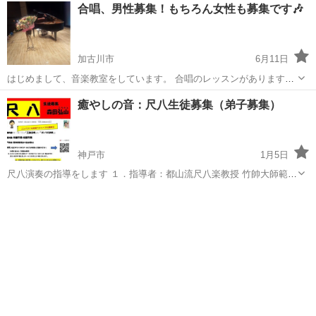
兵庫
神戸市
三ノ宮駅
その他
チューバ
合唱、男性募集！もちろん女性も募集です🎶
意しています。 レッスンは、お一人お一人のご希望に寄り添った専用
の授業内容を組み立ててい...
加古川市
6月11日
はじめまして、音楽教室をしています。 合唱のレッスンがあります、
女性の方はいらっしゃるのですが男性がおりません。 御一緒に楽しく
兵庫
加古川市
その他
コーラス
癒やしの音：尺八生徒募集（弟子募集）
和気あいあいと歌いませんか？ 月2回のレッスンです。 第3土曜日の夕
方と、もう１回はその都度決...
神戸市
1月5日
尺八演奏の指導をします １．指導者：都山流尺八楽教授 竹帥大師範
森田弘山 （もりた こうざん）
兵庫
神戸市
その他
三絃
｛竹帥(ちくすい)とは都山流(とざんりゅう)の 流祖中尾都山師と
同格相当の最高位...