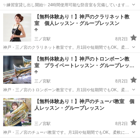
✨練習室貸し出し開始✨ 24時間使用可能な防音室を完備しています。
練習したいのに夜の遅い時間や早朝は家では練習できない… 合わせを
兵庫
加古川市
その他
プロフィール
【無料体験あり！】神戸のクラリネット教
する場所を見つけるのが大変… ピアノのある部屋は高い… など 様々
室 個人レッスン・グループレッスン
な声にお応えして練習...
三ノ宮駅
8月2日
神戸・三ノ宮のクラリネット教室です。月1回や短期間でもOK。柔軟
に対応いたします☆ 授業中は楽器も無料でお貸ししますので、初めて
兵庫
神戸市
三ノ宮駅
その他
【無料体験あり！】神戸のトロンボーン教
の方でも大丈夫です。 きれいなスタジオでじっくりと学べる環境をご
室 プライベートレッスン・グループレッス
用意しています。 レッ...
ン
三ノ宮駅
8月2日
神戸・三ノ宮のトロンボーン教室です。月1回や短期間でもOK。柔軟
に対応いたします☆ 本格的な防音スタジオでじっくりと学べる環境を
兵庫
神戸市
三ノ宮駅
その他
トロンボーン
【無料体験あり！】神戸のチューバ教室 個
ご用意しています。 レッスンは、お一人お一人のご希望に寄り添った
人レッスン・グループレッスン
専用の授業内容を組み立て...
三ノ宮駅
8月2日
神戸・三ノ宮のチューバ教室です。月1回や短期間でもOK。柔軟に対
応いたします☆ 本格的な防音スタジオでじっくりと学べる環境をご用