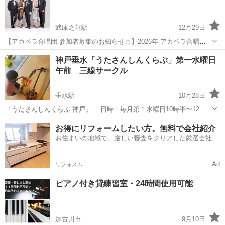
ラス くれよん...
武庫之荘駅
12月29日
【アカペラ合唱団 参加者募集のお知らせ☆】2026年 アカペラ合唱団
月に２回、 楽しく練習しております！ 一緒に歌ってくださる方大募集
兵庫
尼崎市
武庫之荘駅
その他
神戸垂水「うたさんしんくらぶ」第一水曜日
です♪ 気軽に見学、体験にお越しください。 初心者の方から ...
午前 三線サークル
垂水駅
10月28日
「うたさんしんくらぶ 神戸」 日時：毎月第１水曜日10時半〜12時
半 会場：垂水区平磯3−3−４ 古民家みんなの家セラビィ 参加費：
兵庫
神戸市
垂水駅
その他
三線
お得にリフォームしたい方。無料で会社紹介
1,000円 「うたさんしんくらぶ」は ゆるやかに、...
お住まいの地域で、厳しい審査をクリアした厳選会社を
知ってる？
Ad
リフォスム
ピアノ付き貸練習室・24時間使用可能
加古川市
9月10日