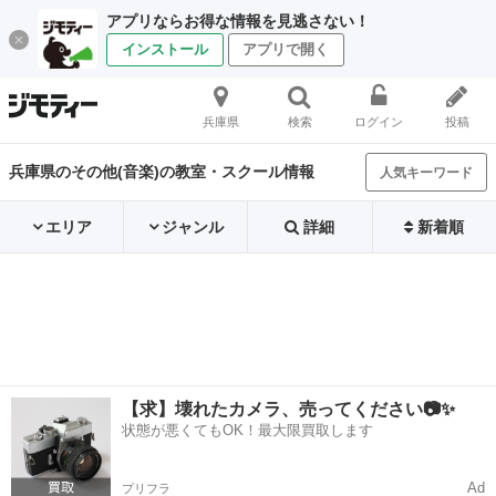
アプリならお得な情報を見逃さない！
インストール
アプリで開く
兵庫県
検索
ログイン
投稿
兵庫県のその他(音楽)の教室・スクール情報
人気キーワード
エリア
ジャンル
詳細
新着順
【求】壊れたカメラ、売ってください📷✨
状態が悪くてもOK！最大限買取します
Ad
プリフラ