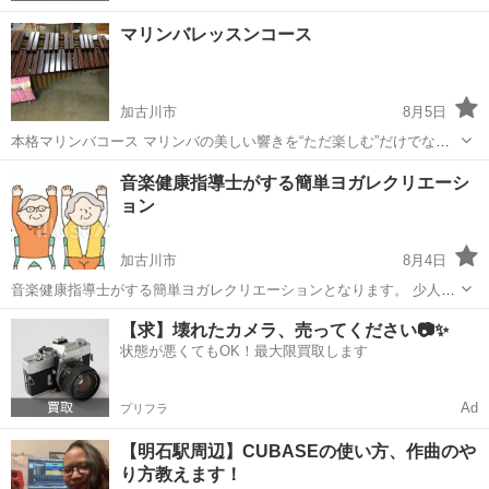
マリンバレッスンコース
加古川市
8月5日
本格マリンバコース マリンバの美しい響きを“ただ楽しむ”だけでな
く、「思い通りに表現できる力」へと高めていく本格レッスンです。
兵庫
加古川市
その他
マリンバ
音楽健康指導士がする簡単ヨガレクリエーシ
趣味としての演奏から、音大受験・コンクール・吹奏楽でのスキルア
ョン
ップまで、一人ひとりの目標に合わせ...
加古川市
8月4日
音楽健康指導士がする簡単ヨガレクリエーションとなります。 少人数
で、椅子に座ってでも出来ます。 もちろん、立ってでも出来ます。 無
兵庫
加古川市
その他
少人数
【求】壊れたカメラ、売ってください📷✨
理なく、音楽レクリエーションヨガとして一緒に簡単ヨガしません
状態が悪くてもOK！最大限買取します
か？ 今回は体験版として、喫茶店...
Ad
プリフラ
【明石駅周辺】CUBASEの使い方、作曲のや
り方教えます！