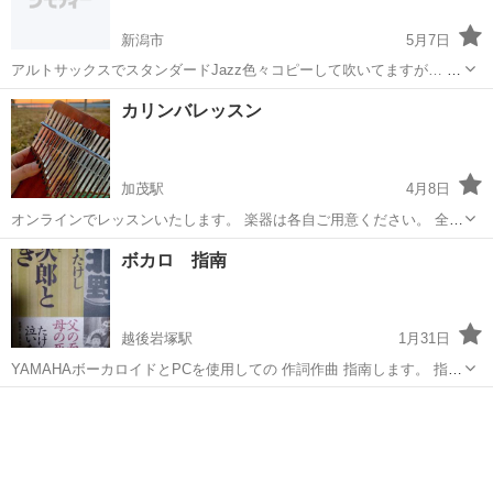
新潟市
5月7日
アルトサックスでスタンダードJazz色々コピーして吹いてますが… 飽
きるというか、少し展開したいと思っています。コード進行と各コー
新潟
新潟市
その他
カリンバレッスン
ド上で使うスケールなど教えて下さる方探しています… メールやライ
ンでどうでしょうか？？ ...
加茂駅
4月8日
オンラインでレッスンいたします。 楽器は各自ご用意ください。 全く
の入門でも楽器の買い方や、教本のおすすめもお教えいたします。 カ
新潟
加茂市
加茂駅
その他
カリンバ
ボカロ 指南
リンバは17音タイプ、楽譜は市販品をオススメしております。 入門レ
ベル 楽器と教本を...
越後岩塚駅
1月31日
YAMAHAボーカロイドとPCを使用しての 作詞作曲 指南します。 指南
の特性上、メッセージでの相談は困難な物ですので、 必ず、まずは電
新潟
長岡市
越後岩塚駅
その他
話相談から。