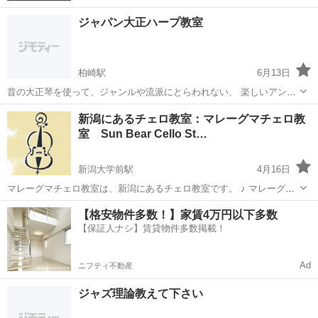
ジャパン大正ハープ教室
柏崎駅
6月13日
昔の大正琴を使って、ジャンルや流派にとらわれない、 楽しいアンサ
ンブル教室です。 柏崎市で、日曜日、水曜日とグループまたは、個
新潟
柏崎市
柏崎駅
その他
ハープ
新潟にあるチェロ教室：マレーグマチェロ教
人レッスンをしながら、 レッスン後は仲間と楽しいお茶会を一緒に
室 Sun Bear Cello St…
しませんか？ 無料体験募集中です。
新潟大学前駅
4月16日
マレーグマチェロ教室は、新潟にあるチェロ教室です。 ♪ マレーグマ
チェロ教室の特徴 ① 楽譜が読めなくても楽器が初めてでも大丈夫で
新潟
新潟市
新潟大学前駅
その他
チェロ
【格安物件多数！】家賃4万円以下多数
す。 ② レッスンは個人レッスンです。 ③ 入会費・退会費・発表会の
【保証人ナシ】賃貸物件多数掲載！
強制参加は...
Ad
ニフティ不動産
ジャズ理論教えて下さい