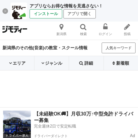
アプリならお得な情報を見逃さない！
インストール
アプリで開く
新潟県
検索
ログイン
投稿
新潟県のその他(音楽)の教室・スクール情報
人気キーワード
エリア
ジャンル
詳細
新着順
【未経験OK🚚】月収30万↑中型免許ドライバ
ー募集
完全週休2日で安定転職
Ad
ドライバーダイレクト