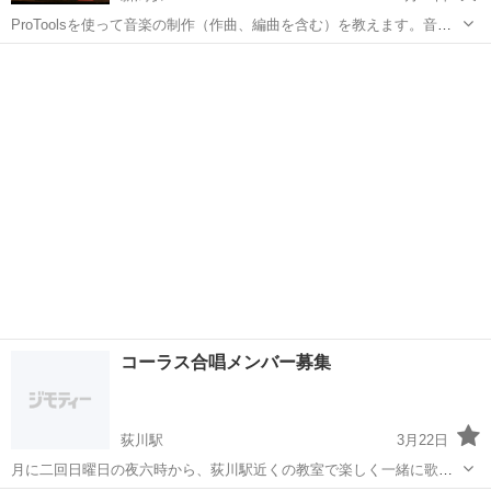
ProToolsを使って音楽の制作（作曲、編曲を含む）を教えます。音楽
制作では今はCUEBASEが主流になりつつありますが、ProToolsの方
新潟
新潟市
新潟駅
ボーカル
ProTools
が使いやすいと言う方も多いのでいかがでしょう? ボーカロイドの打
ち込み方法や使...
コーラス合唱メンバー募集
荻川駅
3月22日
月に二回日曜日の夜六時から、荻川駅近くの教室で楽しく一緒に歌い