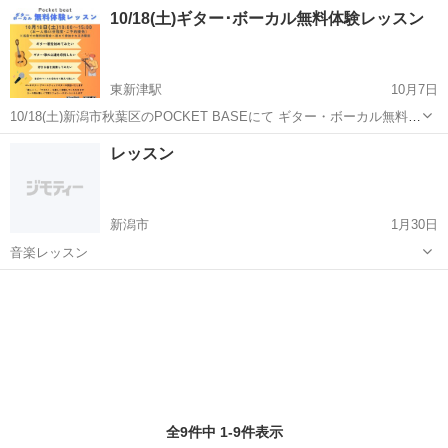
ましょう！ 質問や少しでも興味がありましたら
新潟
新潟市
荻川駅
ボーカル
コーラス
10/18(土)ギター･ボーカル無料体験レッスン
tsubaki1042@docomo.ne.jpまで気軽にご連絡下さい！
東新津駅
10月7日
10/18(土)新潟市秋葉区のPOCKET BASEにて ギター・ボーカル無料体
験レッスンを開催します🎸🎤 ・ギター、歌を始めてみたい ・ギター、
新潟
新潟市
東新津駅
ボーカル
無料
レッスン
歌の上達を目指したい ・何か新しい趣味を見つけたい 月1で開催して
いる好評...
新潟市
1月30日
音楽レッスン
新潟
新潟市
ボーカル
オペラ
全9件中 1-9件表示