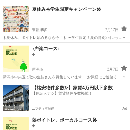
夏休み☀️学生限定キャンペーン🎤
東新津駅
7月17日
☀️夏休み、ボイトレ始めるなら今！☀️ 〜学生限定！夏の特別3回レッス
ンスタート！〜 みなさん、こんにちは！ 今年の夏休み、何か新しいこ
新潟
新潟市
東新津駅
ボーカル
夏休み
♪声楽コース♪
とにチャレンジしてみませんか？✨ 「カラオケでもっと上手く歌いた
い！」 「秋の文化祭の...
新潟市
2月7日
新潟市中央区で歌の生徒さんを募集しています！ お気軽にご連絡くだ
さい。 🅿️駐車場完備 ※女性の方限定になります HP、インスタ開設し
新潟
新潟市
ボーカル
声楽
【格安物件多数✨】家賃4万円以下多数
ました♪こちらからもお問い合わせ可能です^ ^ HP http://uta-no-ky...
【保証人ナシ】賃貸物件多数掲載！
Ad
ニフティ不動産
🎤ボイトレ、ボーカルコース🎤