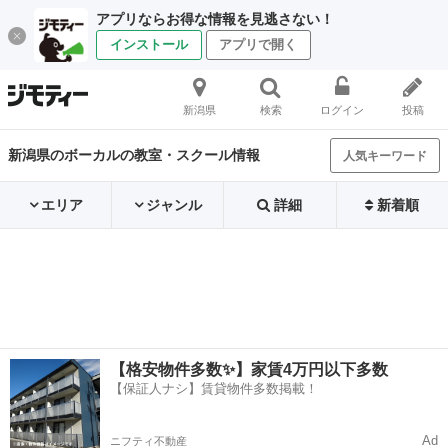
アプリならお得な情報を見逃さない！
インストール
アプリで開く
新潟県
検索
ログイン
投稿
新潟県のボーカルの教室・スクール情報
人気キーワード
エリア
ジャンル
詳細
新着順
【格安物件多数✨】家賃4万円以下多数
【保証人ナシ】賃貸物件多数掲載！
Ad
ニフティ不動産