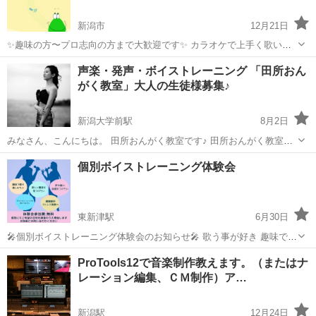
新潟市
12月21日
✨趣味の方〜プロ志向の方まで大歓迎です✨ カラオケで上手く歌いた
い 疲れない声の出し方を身に付けたい ストレス発散 健康のために 新
新潟
新潟市
ボーカル
ボイトレ
声楽・発声・ボイストレーニング 「田所おん
しい趣味にしたい オーディションに向けて、、、など、 なんでもご相
がく教室」大人の生徒様募集♪
談ください♪ 歌の基本...
新潟大学前駅
8月2日
みなさん、こんにちは。 田所おんがく教室です♪ 田所おんがく教室で
は、大人の生徒様を募集しております。 初心者様歓迎、楽譜が読めな
新潟
新潟市
新潟大学前駅
ボーカル
レッスン
個別ボイストレーニング体験会
くても大丈夫です。 ♪1対1のゆったり個人レッスン ♪お仕事...
東新津駅
6月30日
🎤個別ボイストレーニング体験会のお知らせ🎤 歌う事が好き 趣味で歌
を楽しみたい 歌を趣味をにしたい 好きな歌を上手に歌えるようになり
新潟
新潟市
東新津駅
ボーカル
趣味
ProTools12で音楽制作教えます。（またはナ
たい 等 「歌うって楽しい！」を応援、サポートします✨ 体験会はご
レーション編集、ＣＭ制作）ア…
希望者様のご都合をお...
新潟駅
12月24日