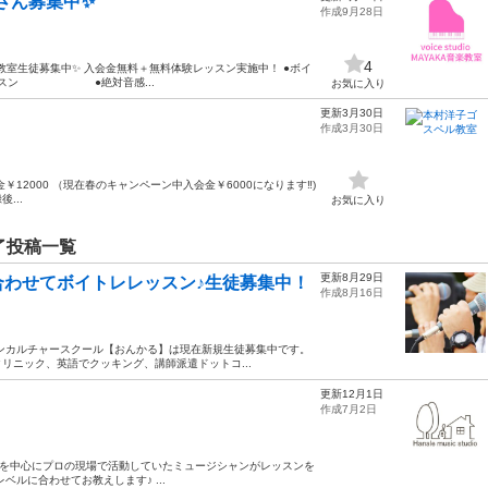
さん募集中✨
作成9月28日
4
教室生徒募集中✨ 入会金無料＋無料体験レッスン実施中！ ●ボイ
レッスン ●絶対音感...
お気に入り
更新3月30日
作成3月30日
￥12000 （現在春のキャンペーン中入会金￥6000になります‼️)
...
お気に入り
了投稿一覧
更新8月29日
合わせてボイトレレッスン♪生徒募集中！
作成8月16日
ンカルチャースクール【おんかる】は現在新規生徒募集中です。
リニック、英語でクッキング、講師派遣ドットコ...
更新12月1日
作成7月2日
は 関西、関東を中心にプロの現場で活動していたミュージシャンがレッスンを
ルに合わせてお教えします♪ ...