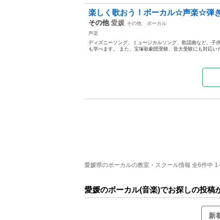
楽しく歌おう！ボーカル☆声楽☆弾
その他
愛媛
その他
ボーカル
声楽
ディズニーソング、ミュージカルソング、歌謡曲など、子供
も学べます。 また、宝塚歌劇団受験、音大受験にも対応いた
愛媛県のボーカルの教室・スクール情報 全6件中 1
愛媛のボーカル(音楽)でお探しの投稿
新