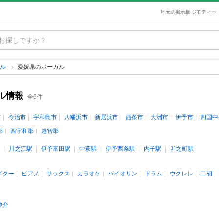
地元の掲示板 ジモティー
カル
愛媛県のボーカル
ル情報
全6件
市
今治市
宇和島市
八幡浜市
新居浜市
西条市
大洲市
伊予市
四国中
郡
西宇和郡
越智郡
川之江駅
伊予富田駅
中萩駅
伊予西条駅
内子駅
卯之町駅
ギター
ピアノ
サックス
カラオケ
バイオリン
ドラム
ウクレレ
二胡
仲介