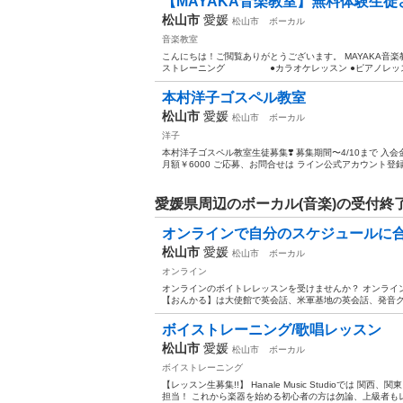
【MAYAKA音楽教室】無料体験生徒
松山市
愛媛
松山市
ボーカル
音楽教室
こんにちは！ご閲覧ありがとうございます。 MAYAKA音楽
ストレーニング ●カラオケレッスン ●ピアノ
本村洋子ゴスペル教室
松山市
愛媛
松山市
ボーカル
洋子
本村洋子ゴスペル教室生徒募集❣️ 募集期間〜4/10まで 入会金
月額￥6000 ご応募、お問合せは ライン公式アカウント登録後
愛媛県周辺のボーカル(音楽)の受付終
オンラインで自分のスケジュールに
松山市
愛媛
松山市
ボーカル
オンライン
オンラインのボイトレレッスンを受けませんか？ オンライ
【おんかる】は大使館で英会話、米軍基地の英会話、発音ク
ボイストレーニング/歌唱レッスン
松山市
愛媛
松山市
ボーカル
ボイストレーニング
【レッスン生募集!!】 Hanale Music Studioで
担当！ これから楽器を始める初心者の方は勿論、上級者もレベ