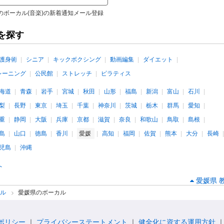
のボーカル(音楽)の新着通知メール登録
を探す
護身術
シニア
キックボクシング
動画編集
ダイエット
レーニング
公民館
ストレッチ
ピラティス
海道
青森
岩手
宮城
秋田
山形
福島
新潟
富山
石川
梨
長野
東京
埼玉
千葉
神奈川
茨城
栃木
群馬
愛知
重
静岡
大阪
兵庫
京都
滋賀
奈良
和歌山
鳥取
島根
島
山口
徳島
香川
愛媛
高知
福岡
佐賀
熊本
大分
長崎
児島
沖縄
へ
愛媛県 
カル
愛媛県のボーカル
ポリシー
プライバシーステートメント
健全化に資する運用方針