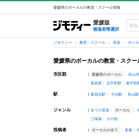
愛媛県のボーカルの教室・スクール情報
愛媛版
都道府県選択
ジモティー
教室・スクール
音楽
ボー
愛媛県のボーカルの教室・スクー
市区郡
：
愛媛県のボーカル
松山
喜多郡
北宇和郡
南宇和
駅
：
新居浜駅
今治駅
松山駅
ジャンル
：
全ての音楽
ボーカル
三味線
その他
投稿者
：
ボーカルの全て
直接