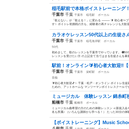
稲毛駅前で本格ボイストレーニング
千葉市
千葉
千葉市
稲毛駅
ボーカル
「歌えない」が「歌える！」に変わる ⸻ 🔰 初心者〜
す✨ ボイトレ初挑戦の方も、経験者の再チャレンジも大歓迎！
カラオケレッスン50代以上の生徒さ
千葉市
千葉
千葉市
稲毛海岸駅
ボーカル
50代
初めまして、歌のレッスンを千葉市でやっています。 ➊50
レッスンを受けたい方 の上記全て当てはまる生徒さんを募集し
駅前！オンライン🔰初心者大歓迎‼️【
千葉市
千葉
千葉市
栄町駅
ボーカル
音痴
🔰初心者大歓迎🎵✨ 千葉・松戸・オンライン ボイトレ生
ための、アットホームな マンツーマンボイトレスクールです
ミュージカル 体験レッスン 錦糸町
船橋市
千葉
船橋市
ボーカル
ミュージカル曲希望の方のための体験レッスン ≪新規入会キャ
名も所属♪ （いろんな講師から学べる！） たった30分の体
【ボイストレーニング】Music School to
八街市
千葉
八街市
榎戸駅
ボーカル