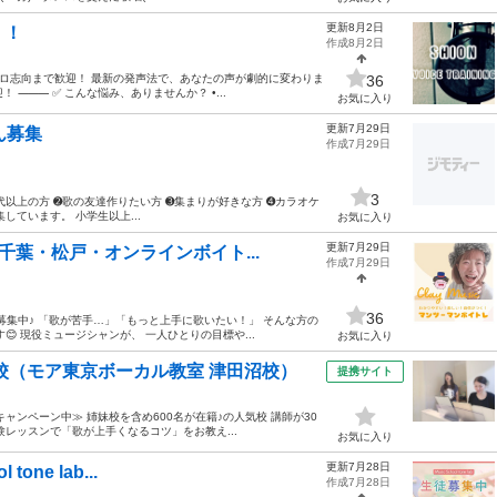
更新8月2日
！！
作成8月2日
プロ志向まで歓迎！ 最新の発声法で、あなたの声が劇的に変わりま
36
 ⸻ ✅ こんな悩み、ありませんか？ •...
お気に入り
更新7月29日
ん募集
作成7月29日
3
代以上の方 ➋歌の友達作りたい方 ➌集まりが好きな方 ➍カラオケ
ています。 小学生以上...
お気に入り
更新7月29日
千葉・松戸・オンラインボイト...
作成7月29日
36
徒募集中♪ 「歌が苦手…」「もっと上手に歌いたい！」 そんな方の
 現役ミュージシャンが、 一人ひとりの目標や...
お気に入り
校（モア東京ボーカル教室 津田沼校）
提携サイト
ンペーン中≫ 姉妹校を含め600名が在籍♪の人気校 講師が30
験レッスンで「歌が上手くなるコツ」をお教え...
お気に入り
更新7月28日
ne lab...
作成7月28日