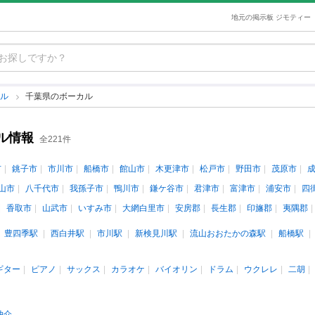
地元の掲示板 ジモティー
カル
千葉県のボーカル
ル情報
全221件
市
銚子市
市川市
船橋市
館山市
木更津市
松戸市
野田市
茂原市
山市
八千代市
我孫子市
鴨川市
鎌ケ谷市
君津市
富津市
浦安市
四
香取市
山武市
いすみ市
大網白里市
安房郡
長生郡
印旛郡
夷隅郡
豊四季駅
西白井駅
市川駅
新検見川駅
流山おおたかの森駅
船橋駅
ギター
ピアノ
サックス
カラオケ
バイオリン
ドラム
ウクレレ
二胡
仲介