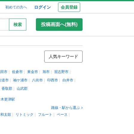
ログイン
会員登録
初めての方へ
投稿画面へ(無料)
検索
人気キーワード
成田市
佐倉市
東金市
旭市
習志野市
街道市
袖ケ浦市
八街市
印西市
白井市
香取郡
山武郡
木更津駅
路線・駅から選ぶ
和太鼓
リトミック
フルート
ベース