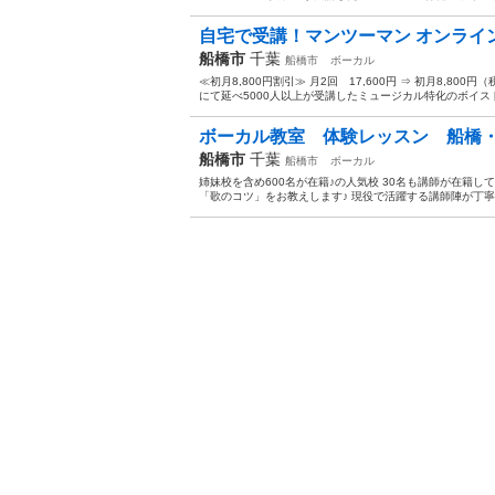
自宅で受講！マンツーマン オンライン
船橋市
千葉
船橋市
ボーカル
≪初月8,800円割引≫ 月2回 17,600円 ⇒ 初月8,80
にて延べ5000人以上が受講したミュージカル特化のボイスト
ボーカル教室 体験レッスン 船橋・
船橋市
千葉
船橋市
ボーカル
姉妹校を含め600名が在籍♪の人気校 30名も講師が在籍し
「歌のコツ」をお教えします♪ 現役で活躍する講師陣が丁寧にレ