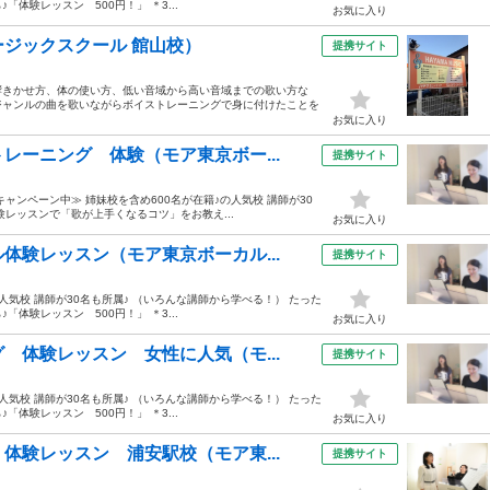
体験レッスン 500円！」 ＊3...
お気に入り
ジックスクール 館山校）
提携サイト
響きかせ方、体の使い方、低い音域から高い音域までの歌い方な
ジャンルの曲を歌いながらボイストレーニングで身に付けたことを
お気に入り
レーニング 体験（モア東京ボー...
提携サイト
ンペーン中≫ 姉妹校を含め600名が在籍♪の人気校 講師が30
験レッスンで「歌が上手くなるコツ」をお教え...
お気に入り
体験レッスン（モア東京ボーカル...
提携サイト
人気校 講師が30名も所属♪ （いろんな講師から学べる！） たった
体験レッスン 500円！」 ＊3...
お気に入り
 体験レッスン 女性に人気（モ...
提携サイト
人気校 講師が30名も所属♪ （いろんな講師から学べる！） たった
体験レッスン 500円！」 ＊3...
お気に入り
体験レッスン 浦安駅校（モア東...
提携サイト