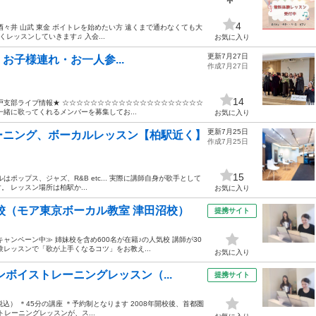
4
道 酒々井 山武 東金 ボイトレを始めたい方 遠くまで通わなくても大
くレッスンしていきます♫ 入会...
お気に入り
更新7月27日
 お子様連れ・お一人参...
作成7月27日
14
戸支部ライブ情報★ ☆☆☆☆☆☆☆☆☆☆☆☆☆☆☆☆☆☆☆☆
緒に歌ってくれるメンバーを募集してお...
お気に入り
更新7月25日
ーニング、ボーカルレッスン【柏駅近く】
作成7月25日
15
ップス、ジャズ、R&B etc... 実際に講師自身が歌手として
 レッスン場所は柏駅か...
お気に入り
校（モア東京ボーカル教室 津田沼校）
提携サイト
ンペーン中≫ 姉妹校を含め600名が在籍♪の人気校 講師が30
験レッスンで「歌が上手くなるコツ」をお教え...
お気に入り
ボイストレーニングレッスン（...
提携サイト
0円（税込） ＊45分の講座 ＊予約制となります 2008年開校後、首都圏
レーニングレッスンが、ス...