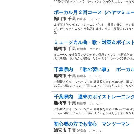
30分の体験レッスンで「歌のコツ」をお教えします♪ 今なら♪「
ボーカル月２回コース（ハヤマミュー
館山市
千葉
館山市
ボーカル
まず基本的なボイストレーニングをして呼吸の仕方、声の
ど、色々なテクニックを勉強します。次に、実際に色々な
生...
ミュージカル曲・歌・対策＆ボイスト
船橋市
千葉
船橋市
ボーカル
ミュージカル曲希望の方のための体験レッスン ≪新規入会キャ
名も所属♪ （いろんな講師から学べる！） たった30分の体
千葉県内 「歌の習い事」 ボーカル
船橋市
千葉
船橋市
ボーカル
≪新規入会キャンペーン中≫ 姉妹校を含め600名が在籍♪の
30分の体験レッスンで「歌のコツ」をお教えします♪ 今なら♪「
千葉県内 週末のボイストレーニング
船橋市
千葉
船橋市
ボーカル
≪新規入会キャンペーン中≫ 姉妹校を含め600名が在籍♪の
30分の体験レッスンで「歌のコツ」をお教えします♪ 今なら♪「
初心者の方でも安心 マンツーマン 
浦安市
千葉
浦安市
ボーカル