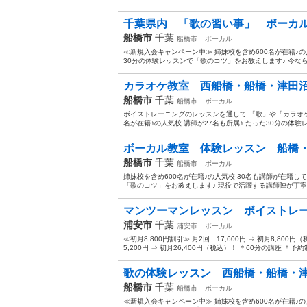
千葉県内 「歌の習い事」 ボーカル
船橋市
千葉
船橋市
ボーカル
≪新規入会キャンペーン中≫ 姉妹校を含め600名が在籍♪の
30分の体験レッスンで「歌のコツ」をお教えします♪ 今なら♪「
カラオケ教室 西船橋・船橋・津田沼
船橋市
千葉
船橋市
ボーカル
ボイストレーニングのレッスンを通して 「歌」や「カラオケ
名が在籍♪の人気校 講師が27名も所属♪ たった30分の体験レ
ボーカル教室 体験レッスン 船橋・
船橋市
千葉
船橋市
ボーカル
姉妹校を含め600名が在籍♪の人気校 30名も講師が在籍し
「歌のコツ」をお教えします♪ 現役で活躍する講師陣が丁寧にレ
マンツーマンレッスン ボイストレー
浦安市
千葉
浦安市
ボーカル
≪初月8,800円割引≫ 月2回 17,600円 ⇒ 初月8,800円（
5,200円 ⇒ 初月26,400円（税込）！ ＊60分の講座 ＊予約制
歌の体験レッスン 西船橋・船橋・津
船橋市
千葉
船橋市
ボーカル
≪新規入会キャンペーン中≫ 姉妹校を含め600名が在籍♪の