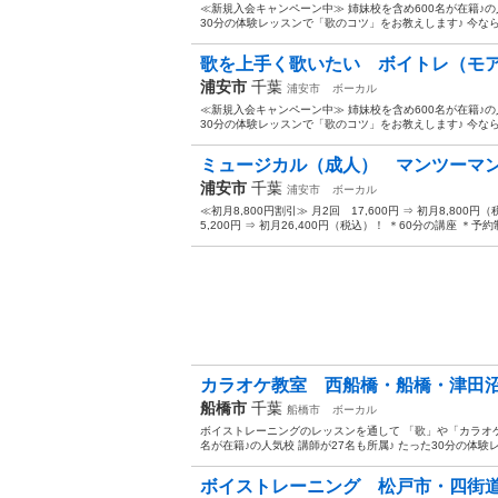
≪新規入会キャンペーン中≫ 姉妹校を含め600名が在籍♪の
30分の体験レッスンで「歌のコツ」をお教えします♪ 今なら♪「
歌を上手く歌いたい ボイトレ（モア
浦安市
千葉
浦安市
ボーカル
≪新規入会キャンペーン中≫ 姉妹校を含め600名が在籍♪の
30分の体験レッスンで「歌のコツ」をお教えします♪ 今なら♪「
ミュージカル（成人） マンツーマン
浦安市
千葉
浦安市
ボーカル
≪初月8,800円割引≫ 月2回 17,600円 ⇒ 初月8,800円（
5,200円 ⇒ 初月26,400円（税込）！ ＊60分の講座 ＊予約制
カラオケ教室 西船橋・船橋・津田沼
船橋市
千葉
船橋市
ボーカル
ボイストレーニングのレッスンを通して 「歌」や「カラオケ
名が在籍♪の人気校 講師が27名も所属♪ たった30分の体験レ
ボイストレーニング 松戸市・四街道