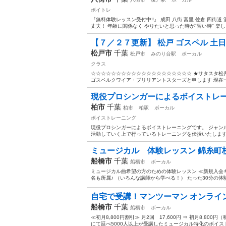
ボイトレ
『無料体験レッスン受付中‼️』 成田 八街 富里 佐倉 四街
丈夫！ 年齢に関係なく やりたいと思った時が"習い時" 楽し
【７／２７更新】 松戸 ゴスペル 土日
松戸市
千葉
松戸市
みのり台駅
ボーカル
クラス
☆☆☆☆☆☆☆☆☆☆☆☆☆☆☆☆☆☆☆☆ ★サタスタ松
ゴスペルクワイア・ブリリアントスターズと申します 現在一
現役プロシンガーによるボイストレ
柏市
千葉
柏市
柏駅
ボーカル
ボイストレーニング
現役プロシンガーによるボイストレーニングです。 ジャンルはポ
活動していく上で行っているトレーニングを伝授いたします。
ミュージカル 体験レッスン 錦糸町
船橋市
千葉
船橋市
ボーカル
ミュージカル曲希望の方のための体験レッスン ≪新規入会キャ
名も所属♪ （いろんな講師から学べる！） たった30分の体
自宅で受講！マンツーマン オンライン
船橋市
千葉
船橋市
ボーカル
≪初月8,800円割引≫ 月2回 17,600円 ⇒ 初月8,80
にて延べ5000人以上が受講したミュージカル特化のボイスト