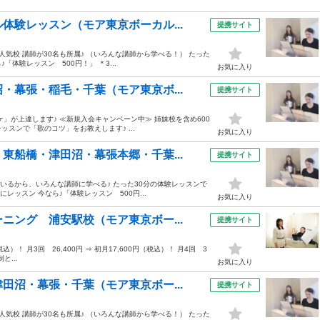
体験レッスン（モア東京ボーカル...
提携サイト
人気校 講師が30名も所属♪ （いろんな講師から学べる！） たった
体験レッスン 500円！」 ＊3...
お気に入り
・幕張・稲毛・千葉（モア東京ボ...
提携サイト
」が上達します♪ ≪新規入会キャンペーン中≫ 姉妹校を含め600
ッスンで「歌のコツ」をお教えします♪ ...
お気に入り
東船橋・津田沼・幕張本郷・千葉...
提携サイト
ているから、いろんな講師に学べる♪ たった30分の体験レッスンで
ッスン 今なら♪「体験レッスン 500円...
お気に入り
ニング 浦安駅校（モア東京ボー...
提携サイト
税込）！ 月3回 26,400円 ⇒ 初月17,600円（税込）！ 月4回 3
と...
お気に入り
田沼・幕張・千葉（モア東京ボー...
提携サイト
人気校 講師が30名も所属♪ （いろんな講師から学べる！） たった