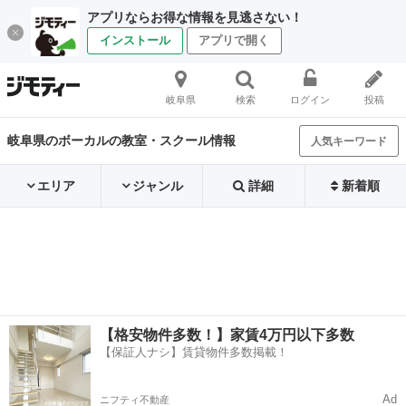
アプリならお得な情報を見逃さない！
インストール
アプリで開く
岐阜県
検索
ログイン
投稿
岐阜県のボーカルの教室・スクール情報
人気キーワード
エリア
ジャンル
詳細
新着順
【格安物件多数！】家賃4万円以下多数
【保証人ナシ】賃貸物件多数掲載！
Ad
ニフティ不動産