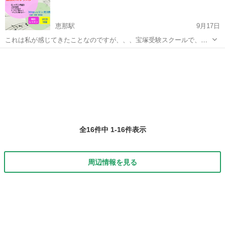
...
恵那駅
9月17日
これは私が感じてきたことなのですが、、、宝塚受験スクールで、中
学2年生ぐらいから入学してきて受験対策の為、音符を読む練習を始め
岐阜
恵那市
恵那駅
ボーカル
声楽
たけれどドレミが読めずに四苦八苦する生徒さんを良く見かけてきま
した。受験までに1年で譜読みと課題曲...
全16件中 1-16件表示
周辺情報を見る