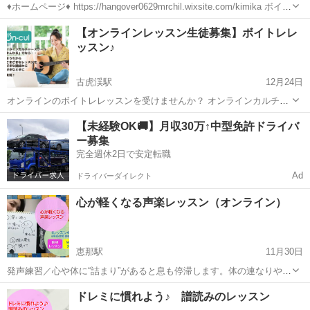
♦️ホームページ♦️ https://hangover0629mrchil.wixsite.com/kimika ボイ
ス・ボーカルトレーニングしませんか♪ᐠ( ᐛ )ᐟᐠ( ᐖ )ᐟ 〜自己紹介〜 岐
岐阜
関市
ボーカル
ボイトレ
【オンラインレッスン生徒募集】ボイトレレ
阜では岐南町、関...
ッスン♪
古虎渓駅
12月24日
オンラインのボイトレレッスンを受けませんか？ オンラインカルチャ
ースクール【おんかる】は現在新規生徒募集中です。 【おんかる】は
岐阜
岐阜市
古虎渓駅
ボーカル
オンライン
【未経験OK🚚】月収30万↑中型免許ドライバ
大使館で英会話、米軍基地の英会話、発音クリニック、英語でクッキ
ー募集
ング、講師派遣ドットコ...
完全週休2日で安定転職
Ad
ドライバーダイレクト
心が軽くなる声楽レッスン（オンライン）
恵那駅
11月30日
発声練習／心や体に“詰まり”があると息も停滞します。体の連なりや連
動から息を巡らせ声を乗せていく発声練習で
岐阜
恵那市
恵那駅
ボーカル
声楽
ドレミに慣れよう♪ 譜読みのレッスン
す。