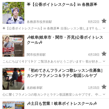
カリスト×ボイストレーナーの宮木公香と申します(｡ᵕᴗᵕ｡) 愛知県豊田
岐阜
関市
ボーカル
レッスン
🌟【公香ボイトレスクール】in 各務原🌟
市でも、隔週で活動しております🎶 例)第一週目→岐阜、第二週目→豊
田...交互です🚗³...
各務原市役所前駅
8月22日
🌟【公香ボイトレスクール】in 各務原🌟 出張レッスン致します‼️ もち
ろん年会費・月会費・入会金要りません‼️ 👐レッスン料金のみ👐 ♬*゜
岐阜
各務原市
各務原市役所前駅
ボーカル
レッスン
🎶岐阜(岐阜市・関市・芥見)公香ボイトレス
*•.¸¸✿ ♬*゜*•.¸¸♪*•.¸¸✿ ♬* 🔆場所「ジャパンレンタカ...
クール🎶
関市役所前駅
4月19日
こんにちはᐠ( ᐛ )ᐟᐠ( ᐖ )ᐟ ご覧頂きありがとうございます✨ 歌が好きな
方、苦手な方、上達したい方、趣味を見つけたい方、刺激が欲しい
岐阜
関市
関市役所前駅
ボーカル
YouTube
「初めてさんフラメンコ歌レッスン生募集］
方、YouTubeで歌を投稿したい方、LIVEをしたい方、気になってる
カンテフラメンコ＆ラテン歌謡シルヤブ
方、どんな理...
名鉄岐阜駅
1月15日
心に響くフラメンコの歌カンテとラテン歌謡教室シルヤブです。 中南
米から北アメリカにかけて広く使われるスペイン語、実は英語に次ぐ
岐阜
岐阜市
名鉄岐阜駅
ボーカル
カンテ
🎶土日も営業！岐阜ボイトレスクール🎶
国際語です。 歌ってスペイン語にも親しめるフラメンコやラテンの