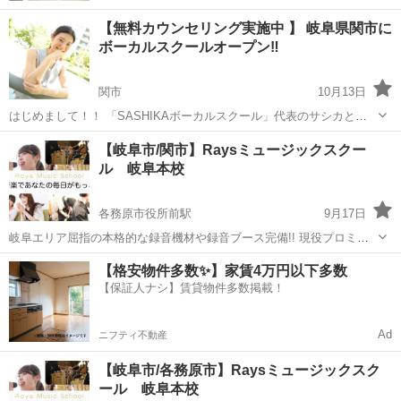
【無料カウンセリング実施中 】 岐阜県関市に
ボーカルスクールオープン‼︎
関市
10月13日
はじめまして！！ 「SASHIKAボーカルスクール」代表のサシカと申
します。 東京都・愛知県・岐阜県にてボーカル講師をしております。
岐阜
関市
ボーカル
レッスン
【岐阜市/関市】Raysミュージックスクー
《SASHIKAボーカルスクールの特徴》 １、現役のシンガー兼ミュー
ル 岐阜本校
ジカル女優か...
各務原市役所前駅
9月17日
岐阜エリア屈指の本格的な録音機材や録音ブース完備!! 現役プロミュ
ージシャン講師から楽しく学べる岐阜の音楽スクール 🎵 Raysミュー
岐阜
関市
各務原市役所前駅
ボーカル
無料
【格安物件多数✨】家賃4万円以下多数
ジックスクール 生徒募集 🎵 岐阜市岩田東エリアにある、地域密着型
【保証人ナシ】賃貸物件多数掲載！
の音楽スク...
Ad
ニフティ不動産
【岐阜市/各務原市】Raysミュージックスク
ール 岐阜本校