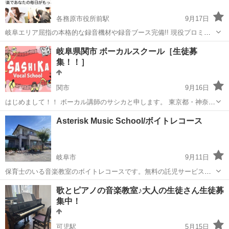
各務原市役所前駅
9月17日
岐阜エリア屈指の本格的な録音機材や録音ブース完備!! 現役プロミュ
ージシャン講師から楽しく学べる岐阜の音楽スクール 🎵 Raysミュー
岐阜
各務原市
各務原市役所前駅
ボーカル
無料
岐阜県関市 ボーカルスクール［生徒募
ジックスクール 生徒募集 🎵 岐阜市岩田東エリアにある、地域密着型
集！！］
の音楽スク...
関市
9月16日
はじめまして！！ ボーカル講師のサシカと申します。 東京都・神奈川
県・愛知県・岐阜県にてボーカル講師をしております。 〈コース〉 ・
岐阜
関市
ボーカル
詩吟
Asterisk Music School/ボイトレコース
ミュージカルボイス ・声楽 ・カラオケ ・演歌 ・キッズ ・コーラス 6
つのコースがあ...
岐阜市
9月11日
保育士のいる音楽教室のボイトレコースです。無料の託児サービス付
きレッスンやキッズピアノ・リトミックなど子育て世代に人気のスク
岐阜
岐阜市
ボーカル
ボイトレ
歌とピアノの音楽教室♪大人の生徒さん生徒募
ールです。代表がシンガーソングライターで、ギターやボイストレー
集中！
ニングの他にDTMや作詞作曲など専門的...
可児駅
5月15日