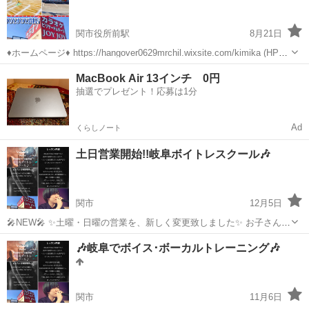
歌。 スペイン語で歌う魅力的な...
関市役所前駅
8月21日
♦️ホームページ♦️ https://hangover0629mrchil.wixsite.com/kimika (HPの
問い合わせフォームからもご連絡頂けます) 🎶ボイス・ボーカルトレー
岐阜
関市
関市役所前駅
ボーカル
レッスン
MacBook Air 13インチ 0円
ニングしましょう🎶 〜自己紹介〜...
抽選でプレゼント！応募は1分
Ad
くらしノート
土日営業開始!!岐阜ボイトレスクール🎶
関市
12月5日
🎤NEW🎤 ✨土曜・日曜の営業を、新しく変更致しました✨ お子さんか
ら大人の方まで是非お越しください🎶 ♦️ホームページ♦️
岐阜
関市
ボーカル
🎶岐阜でボイス･ボーカルトレーニング🎶
https://hangover0629mrchil.wixsite.com/kimika ボ...
関市
11月6日