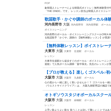
POP
🎤韓国人トレーナーによる韓国式ボイトレ｜無料体験受付
「THE ONDO」です。 レッスン担当は韓国人ボイストレ
歌謡歌手・かぐや講師のボーカル体験
河内長野市
大阪
河内長野市
河内長野駅
ボーカル
ボイストレーニング
河内長野のボーカル・ボイストレーニングスクールCREA 
る歌謡歌手「かぐや」講師の 【無料体験レッスン】が受講で
【無料体験レッスン】ボイストレーナ
大東市
大阪
大東市
住道駅
ボーカル
レッスン
大東市住道駅から徒歩すぐのボーカル・ボイストレーニングスクー
道校）で人気ボーカル講師「畠中珠光」先生のレッスンが受けら
【プロが教える】楽しくゴスペル♪初心
大阪市
大阪
大阪市
九条駅
ボーカル
心の底から一緒に楽しく歌いませんか！？ ゴスペルを一緒に歌って
（ウエストサイドクワイア）は、 大阪九条駅周辺の施設で練
オトギソウスタジオボーカルスクー
大阪市
大阪
大阪市
緑橋駅
ボーカル
レッスン
上手い歌よりよい歌を 歌うことは決して難しいことではあ