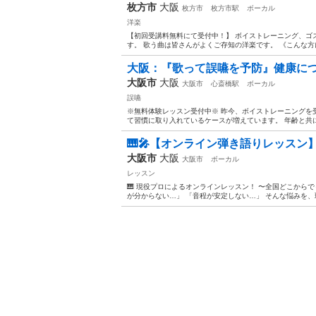
枚方市
大阪
枚方市
枚方市駅
ボーカル
洋楽
【初回受講料無料にて受付中！】 ボイストレーニング、ゴ
す。 歌う曲は皆さんがよくご存知の洋楽です。 《こんな方に
大阪：『歌って誤嚥を予防』健康につながる
大阪市
大阪
大阪市
心斎橋駅
ボーカル
誤嚥
※無料体験レッスン受付中※ 昨今、ボイストレーニングを
て習慣に取り入れているケースが増えています。 年齢と共に
🎹🎤【オンライン弾き語りレッスン
大阪市
大阪
大阪市
ボーカル
レッスン
🎹 現役プロによるオンラインレッスン！ 〜全国どこから
が分からない…」 「音程が安定しない…」 そんな悩みを、