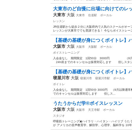
大東市のど自慢に出場に向けてのレッ
大東市
大阪
大東市
住道駅
ボーカル
レッスン
JR住道駅から徒歩２分に大阪府内で人気のスクールがオー
レッスンが大東市ででも受講できる！ 今ならボイストレーニン
【基礎の基礎が身につくボイトレ】ハリ
大阪市
大阪
大阪市
大阪駅
ボーカル
ボイストレーニング
入会金なし 期間限定 1回50分 3000円 （9月
24h前までのキャンセルは振替対応します 但しスタジオ
【基礎の基礎が身につくボイトレ】ハリ
寝屋川市
大阪
寝屋川市
寝屋川市駅
ボーカル
ボイトレ
入会金なし 期間限定 1回50分 3000円 （9月以降通
でのキャンセルは振替対応します 但しス...
うたうからだ学®︎ボイスレッスン
大阪市
大阪
大阪市
天王寺駅
ボーカル
スタジオ
呼吸筋トレーニング✖️ハイラリ・ハイタン・ハイリブ うた
が アメリカの音声教育学、解剖学、心理学、脳科学を 10年