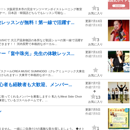
1
中！✨ 大阪府茨木市の完全マンツーマンボイストレーニング教室
ーナー。日本語・韓国語どちらでもレッスン可能な...
お気に入り
更新7月13日
レッスンが無料！第一線で活躍す...
作成7月13日
3
MUSICで 大江戸温泉物語の各所など歌謡ショーの第一線で活躍す
きます！！ 河内長野で本格的なボーカル...
お気に入り
更新7月12日
ー「畠中珠光」先生の体験レッス...
作成7月12日
ルCREA MUSIC SUMINODO（クレアミュージック大東住
れます♪♪ 大東市で本格的なボーカ...
お気に入り
更新7月7日
者も経験者も大歓迎、メンバー...
作成7月7日
くれるメンバーを募集します☆ 私たちWest Side Choir
13
習しているゴスペルチームです。...
お気に入り
更新7月5日
ル
作成7月5日
1
りません。 一緒にご自身だけの素敵な歌を探しましょう。 ◆オト