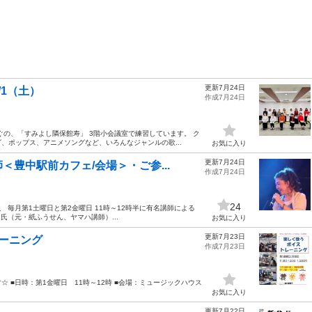
更新7月24日
1（土）
作成7月24日
の、「すみよし隣保館寿」 3階小会議室で練習しています。 ク
、ポップス、アニメソングなど、いろんなジャンルの歌...
お気に入り
更新7月24日
豊中駅前カフェ/会場＞・ご参...
作成7月24日
24
 毎月第1土曜日と第2金曜日 11時～12時半に有名講師による
I氏（元・紙ふうせん、ヤマハ講師）...
お気に入り
更新7月23日
ーニング
作成7月23日
 ■日時：第1金曜日 11時～12時 ■会場：ミュージックハウス
お気に入り
更新7月22日