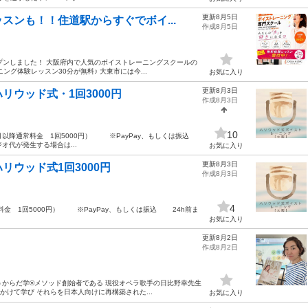
更新8月5日
スンも！！住道駅からすぐでボイ...
作成8月5日
プンしました！ 大阪府内で人気のボイストレーニングスクールの
グ体験レッスン30分が無料♪ 大東市には今...
お気に入り
更新8月3日
ウッド式・1回3000円
作成8月3日
10
以降通常料金 1回5000円） ※PayPay、もしくは振込
代が発生する場合は...
お気に入り
更新8月3日
ウッド式1回3000円
作成8月3日
4
常料金 1回5000円） ※PayPay、もしくは振込 24h前ま
お気に入り
更新8月2日
作成8月2日
うからだ学®︎メソッド創始者である 現役オペラ歌手の日比野幸先生
かけて学び それらを日本人向けに再構築された...
お気に入り