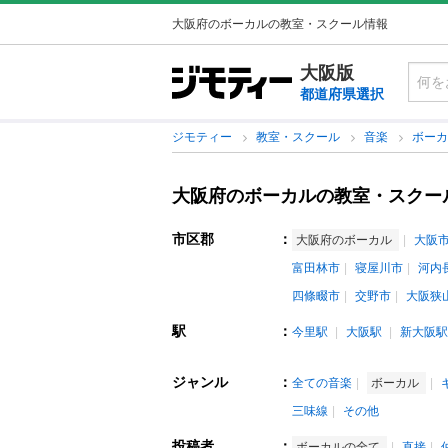
大阪府のボーカルの教室・スクール情報
大阪版
都道府県選択
ジモティー
教室・スクール
音楽
ボー
大阪府のボーカルの教室・スクー
市区郡
：
大阪府のボーカル
大阪
富田林市
寝屋川市
河内
四條畷市
交野市
大阪狭
駅
：
今里駅
大阪駅
新大阪駅
ジャンル
：
全ての音楽
ボーカル
三味線
その他
投稿者
：
ボーカルの全て
直接