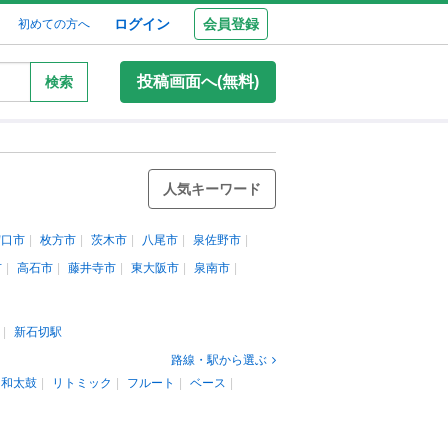
ログイン
会員登録
初めての方へ
投稿画面へ(無料)
検索
人気キーワード
守口市
枚方市
茨木市
八尾市
泉佐野市
市
高石市
藤井寺市
東大阪市
泉南市
新石切駅
路線・駅から選ぶ
和太鼓
リトミック
フルート
ベース