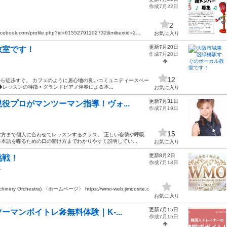
作成7月22日
2
facebook.com/profile.php?id=61552791102732&mibextid=2...
お気に入り
更新7月20日
教室です！
作成7月20日
12
から徒歩すぐ。 カフェのように居心地の良いコミュニティースペー
ッスンの特徴 • グランドピアノ伴奏による本...
お気に入り
更新7月31日
役プロがマンツーマン指導！ヴォ...
作成7月19日
15
方まで個人に合わせてレッスンするクラス。 正しい姿勢や呼吸
本語を喋るための口の開け方までわかりやすく説明してい...
お気に入り
更新8月2日
挑戦！
作成7月18日
ル
Orchestra) 〈ホームページ〉 https://wmo-web.jimdosite.c
お気に入り
更新7月15日
マンボイトレ🎤無料体験｜K-...
作成7月15日