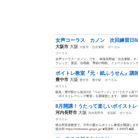
女声コーラス カノン 次回練習日8/
大阪市
大阪
大阪市
住吉東駅
ボーカル
コーラス
女声コーラス「カノン」です。 南海高野線「住吉東駅」すぐ
ラシック、童謡、合唱曲、季節の唱歌、ミュージカルソング
ボイトレ教室『元・紙ふうせん』講師＜
豊中市
大阪
豊中市
豊中駅
ボーカル
ボイトレ
阪急・豊中駅から徒歩2分『ベルウッド』というカフェ店で、
「ボイストレーニング教室」を開催致します。 講師: SATO
8月開講！うたって楽しいボイストレ
河内長野市
大阪
河内長野市
滝谷駅
ボーカル
ボイトレ
猫太郎音楽教室で、今年の夏からボイトレ教室が開講します☆
猫太郎 https://nekotaro.grupo.jp/ ■受講料：1,500円 ■講...