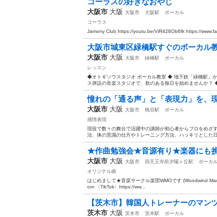
コーラスの好きなおやじ
大阪市
大阪
大阪市
大阪駅
ボーカル
コーラス
Jamony Club https://youtu.be/ViR428Ob6fk https://www.
大阪市城東区緑橋駅すぐのボーカル
大阪市
大阪
大阪市
緑橋駅
ボーカル
レッスン
◆オトギソウスタジオ ボーカル教室 ◆ 地下鉄「緑橋駅」
ス併設の音楽スタジオで、歌のある毎日を始めませんか？ ◆レ
憧れの「通る声」と「表現力」を、現
大阪市
大阪
大阪市
桃谷駅
ボーカル
感情表現
現役で数々の舞台で活躍中の講師が初心者からプロをめざす
法、体の意識の仕方やトレーニング方法、ハッキリとした日
★作曲勉強会★音源有り★楽器にも
大阪市
大阪
大阪市
四天王寺前夕陽ヶ丘駅
ボーカ
オリジナル曲
はじめまして★音楽サークル楽団WMOです (Woodwind Machinery 
om 〈TikTok〉https://ww...
【茨木市】韓国人トレーナーのマンツー
茨木市
大阪
茨木市
茨木駅
ボーカル