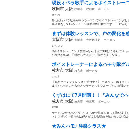
現役オペラ歌手によるボイストレー
吹田市
大阪
吹田市
吹田駅
ボーカル
オペラ
🎤 現役オペラ歌手がマンツーマンでボイストレーニングし
奏活動をしているテノール歌手の谷口耕平です。 「歌がもっ
まずは体験レッスンで、声の変化を感
大阪市
大阪
大阪市
大阪難波駅
ボーカル
レッスン
Rボイストレーニング教室inなんば 公式HPはこちら👉 https://r-v
n.ee/Xg5S4oI 子供から大人まで、歌がうまくなり...
ボイストレーナーによるハモり隊グルー
枚方市
大阪
枚方市
ボーカル
email
【無料マッチングレッスン受付中！】 ゴスペル、ボイスト
ます♪ ハモるのが大好きなサークルやグループへの出張レッス
くずはにて7月開講！！『みんなでハ
枚方市
大阪
枚方市
樟葉駅
ボーカル
POP
サークルみたいなノリで、J-POPや洋楽を楽しく歌います
トレスMAX ・歌うのは好きだけど合唱曲を歌いたい訳ではな
★みんハモ♪ 洋楽クラス★