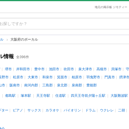
地元の掲示板 ジモティー
カル
大阪府のボーカル
ル情報
全396件
市
堺市
岸和田市
豊中市
池田市
吹田市
泉大津市
高槻市
貝塚市
長野市
松原市
大東市
和泉市
箕面市
柏原市
羽曳野市
門真市
摂津
山市
阪南市
南河内郡
三島郡
泉北郡
泉南郡
豊能郡
都島駅
塚本駅
天王寺駅
住道駅
四天王寺前夕陽ヶ丘駅
大阪難波駅
ギター
ピアノ
サックス
カラオケ
バイオリン
ドラム
ウクレレ
二胡
仲介