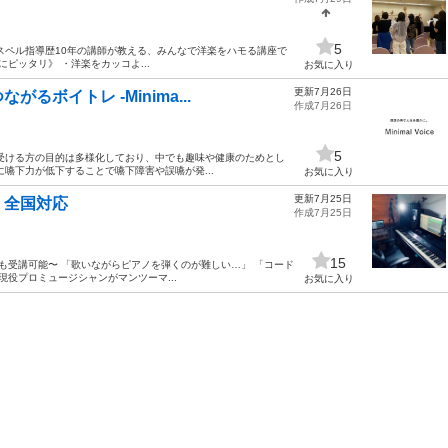
5
スペル指導歴10年の講師が教える、みんなで洋楽をハモる講座で
ピッタリ》 ・洋楽をカッコよ...
お気に入り
更新7月26日
ボイトレ -Minima...
作成7月26日
5
受ける方の目的は多様化しており、中でも趣味や健康のためとし
嚥下力が低下することで嚥下障害や誤嚥が発...
お気に入り
更新7月25日
】全国対応
作成7月25日
15
でも受講可能〜 「歌いながらピアノを弾くのが難しい…」 「コード
現役プロミュージシャンがマンツーマ...
お気に入り