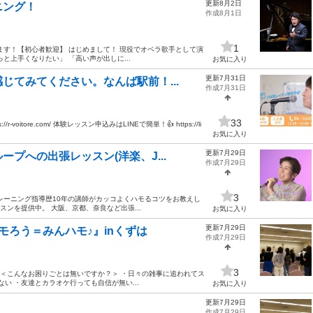
更新8月2日
ニング！
作成8月1日
1
ます！【初心者歓迎】 はじめまして！ 現役でオペラ歌手として演
と上手くなりたい」 「高い声が出しに...
お気に入り
更新7月31日
じてみてください。なんば駅前！...
作成7月31日
33
oitore.com/ 体験レッスン申込みはLINEで簡単！👍 https://li
お気に入り
更新7月29日
プへの出張レッスン(洋楽、J...
作成7月29日
3
レーニング指導歴10年の講師がカッコよくハモるコツをお教えし
ンを提供中。 大阪、京都、奈良など出張...
お気に入り
更新7月29日
モろう＝みんハモ♪』inくずは
作成7月29日
3
♪ ＜こんなお困りごとは無いですか？＞ ・日々の雑事に追われてス
い ・友達とカラオケ行っても自信が無い...
お気に入り
更新7月29日
作成7月29日