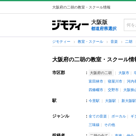
大阪府の二胡の教室・スクール情報
大阪版
都道府県選択
ジモティー
教室・スクール
音楽
二胡
大阪府の二胡の教室・スクール情
市区郡
：
大阪府の二胡
大阪市
富田林市
寝屋川市
河内
四條畷市
交野市
大阪狭
駅
：
今里駅
大阪駅
新大阪駅
ジャンル
：
全ての音楽
ボーカル
ギ
三味線
その他
投稿者
：
二胡の全て
直接
仲介