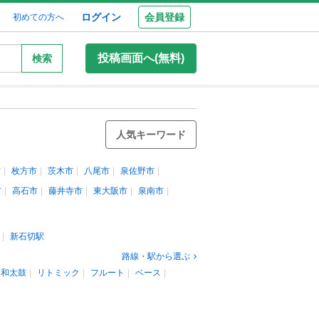
ログイン
会員登録
初めての方へ
投稿画面へ(無料)
検索
人気キーワード
市
枚方市
茨木市
八尾市
泉佐野市
市
高石市
藤井寺市
東大阪市
泉南市
新石切駅
路線・駅から選ぶ
和太鼓
リトミック
フルート
ベース