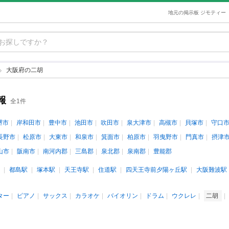
地元の掲示板 ジモティー
大阪府の二胡
報
全1件
堺市
岸和田市
豊中市
池田市
吹田市
泉大津市
高槻市
貝塚市
守口
長野市
松原市
大東市
和泉市
箕面市
柏原市
羽曳野市
門真市
摂津
山市
阪南市
南河内郡
三島郡
泉北郡
泉南郡
豊能郡
都島駅
塚本駅
天王寺駅
住道駅
四天王寺前夕陽ヶ丘駅
大阪難波駅
ター
ピアノ
サックス
カラオケ
バイオリン
ドラム
ウクレレ
二胡