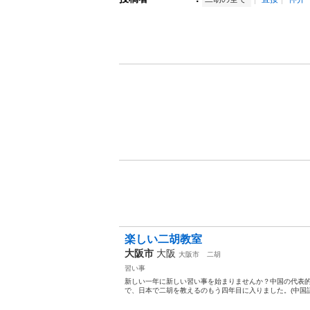
楽しい二胡教室
大阪市
大阪
大阪市
二胡
習い事
新しい一年に新しい習い事を始まりませんか？中国の代表的
で、日本で二胡を教えるのもう四年目に入りました。(中国語