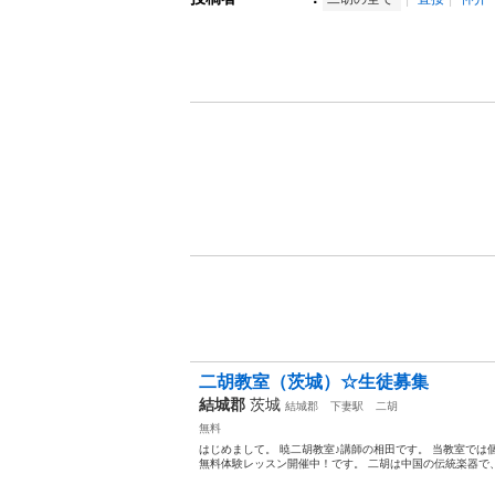
二胡教室（茨城）☆生徒募集
結城郡
茨城
結城郡
下妻駅
二胡
無料
はじめまして。 暁二胡教室♪講師の相田です。 当教室で
無料体験レッスン開催中！です。 二胡は中国の伝統楽器で、