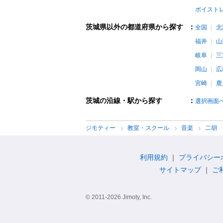
ボイスト
茨城県以外の都道府県から探す
：
全国
北
福井
山
岐阜
三
岡山
広
宮崎
鹿
茨城の沿線・駅から探す
：
選択画面
ジモティー
教室・スクール
音楽
二胡
利用規約
プライバシー
サイトマップ
ご
© 2011-2026 Jimoty, Inc.