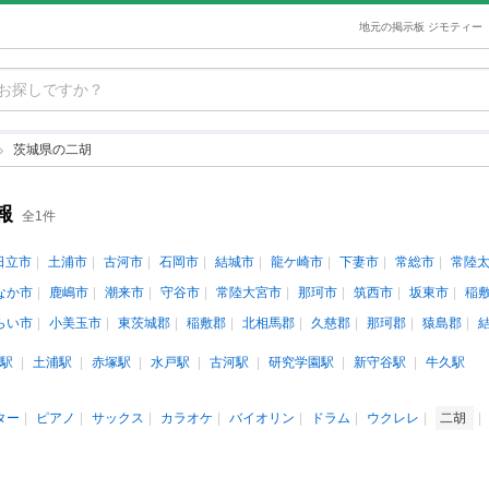
地元の掲示板 ジモティー
茨城県の二胡
報
全1件
日立市
土浦市
古河市
石岡市
結城市
龍ケ崎市
下妻市
常総市
常陸
なか市
鹿嶋市
潮来市
守谷市
常陸大宮市
那珂市
筑西市
坂東市
稲
らい市
小美玉市
東茨城郡
稲敷郡
北相馬郡
久慈郡
那珂郡
猿島郡
駅
土浦駅
赤塚駅
水戸駅
古河駅
研究学園駅
新守谷駅
牛久駅
ター
ピアノ
サックス
カラオケ
バイオリン
ドラム
ウクレレ
二胡