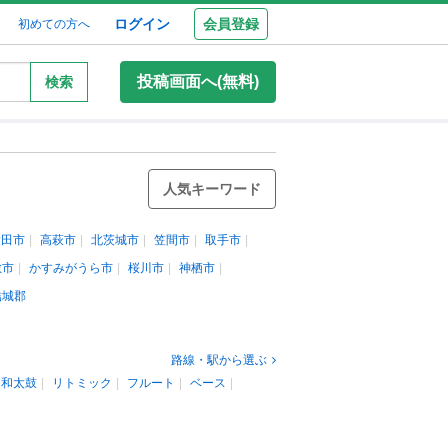
ログイン
会員登録
初めての方へ
投稿画面へ(無料)
検索
人気キーワード
太田市
高萩市
北茨城市
笠間市
取手市
敷市
かすみがうら市
桜川市
神栖市
結城郡
路線・駅から選ぶ
和太鼓
リトミック
フルート
ベース