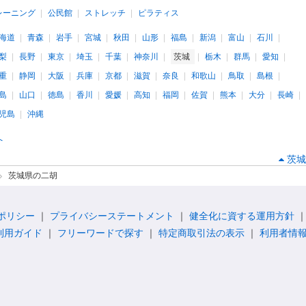
レーニング
公民館
ストレッチ
ピラティス
海道
青森
岩手
宮城
秋田
山形
福島
新潟
富山
石川
梨
長野
東京
埼玉
千葉
神奈川
茨城
栃木
群馬
愛知
重
静岡
大阪
兵庫
京都
滋賀
奈良
和歌山
鳥取
島根
島
山口
徳島
香川
愛媛
高知
福岡
佐賀
熊本
大分
長崎
児島
沖縄
へ
茨城
茨城県の二胡
ポリシー
プライバシーステートメント
健全化に資する運用方針
利用ガイド
フリーワードで探す
特定商取引法の表示
利用者情