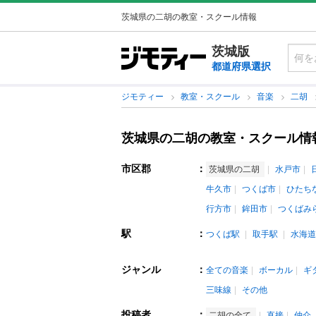
茨城県の二胡の教室・スクール情報
茨城版
都道府県選択
ジモティー
教室・スクール
音楽
二胡
茨城県の二胡の教室・スクール情
市区郡
：
茨城県の二胡
水戸市
牛久市
つくば市
ひたち
行方市
鉾田市
つくばみ
駅
：
つくば駅
取手駅
水海道
ジャンル
：
全ての音楽
ボーカル
ギ
三味線
その他
投稿者
：
二胡の全て
直接
仲介