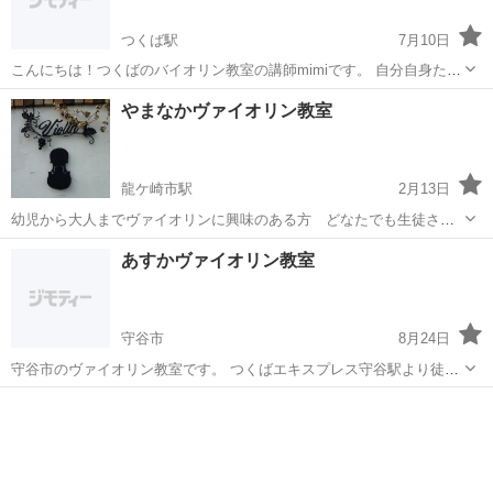
つくば駅
7月10日
こんにちは！つくばのバイオリン教室の講師mimiです。 自分自身たく
さんの先生に習った経験からいろいろな角度からのレッスンができま
茨城
つくば市
つくば駅
バイオリン
やまなかヴァイオリン教室
す。 演奏活動をしながらのレッスンですので、音楽的にも技術的にも
お伝えできます。 ...
龍ケ崎市駅
2月13日
幼児から大人までヴァイオリンに興味のある方 どなたでも生徒さん
のレベルに合った指導をいたします。クラシックに限らず、色々なジ
茨城
龍ケ崎市
龍ケ崎市駅
バイオリン
ヴァイオリン
あすかヴァイオリン教室
ャンルの曲を、楽しく、生徒さんが理解するまで何度でもお教えいた
します。発表会は、毎年、行っております...
守谷市
8月24日
守谷市のヴァイオリン教室です。 つくばエキスプレス守谷駅より徒歩
15分。 初心者から音大受験を目指す方までどなたでも指導致します。
茨城
守谷市
バイオリン
ヴァイオリン
月3回9000円〜 一回ごとにレッスンのお約束をさせていただく不定期
レッスンも可能で...