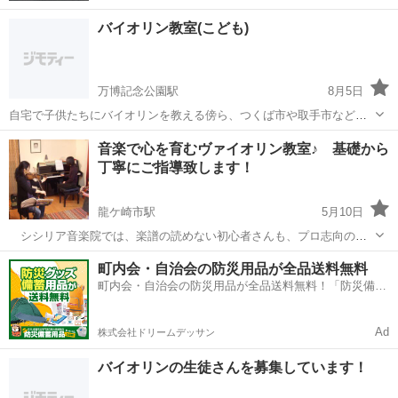
バイオリン教室(こども)
万博記念公園駅
8月5日
自宅で子供たちにバイオリンを教える傍ら、つくば市や取手市などで
演奏活動をしております♪ 指導歴は約40年です。 〜簡単な経歴〜 音楽
茨城
つくば市
万博記念公園駅
バイオリン
レッスン
音楽で心を育むヴァイオリン教室♪ 基礎から
大学器楽科(バイオリン科)を卒業 小中学校音楽教員免許あり 小学校に
丁寧にご指導致します！
て音...
龍ケ崎市駅
5月10日
シシリア音楽院では、楽譜の読めない初心者さんも、プロ志向の上
級者さんも、趣味で楽しむシニアさんも、一人一人の目的とレベルに
茨城
龍ケ崎市
龍ケ崎市駅
バイオリン
シニア
町内会・自治会の防災用品が全品送料無料
応じて、楽しく丁寧にご指導致します。ヨーロッパに学び演奏、指導
町内会・自治会の防災用品が全品送料無料！「防災備蓄
ともに経験豊富な講師陣が、皆さんの弾き...
用品ドットコム」
Ad
株式会社ドリームデッサン
バイオリンの生徒さんを募集しています！