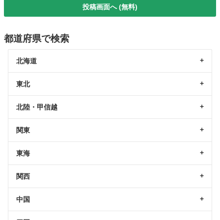
投稿画面へ (無料)
都道府県で検索
北海道
東北
北陸・甲信越
関東
東海
関西
中国