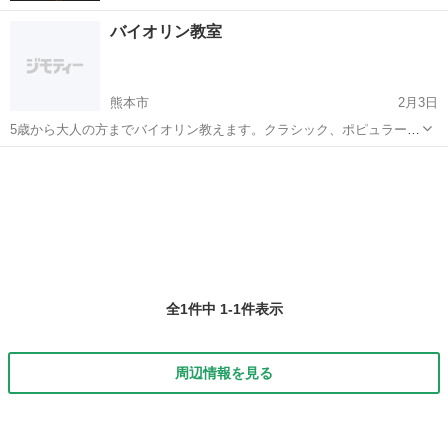
バイオリン教室
熊本市
2月3日
5歳から大人の方までバイオリン教えます。クラシック、ポピュラーの
お好きな曲をレッスンすることも出来ます。発表会や合奏会も定期的
熊本
熊本市
バイオリン
レッスン
に行っています。お月謝は1レッスン1時間4000円、2回7000円、3回
10500円、4回1400...
全1件中 1-1件表示
周辺情報を見る