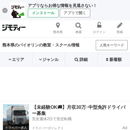
アプリならお得な情報を見逃さない！
インストール
アプリで開く
熊本県
検索
ログイン
投稿
熊本県のバイオリンの教室・スクール情報
人気キーワード
エリア
ジャンル
詳細
新着順
【未経験OK🚚】月収30万↑中型免許ドライバ
ー募集
完全週休2日で安定転職
Ad
ドライバーダイレクト