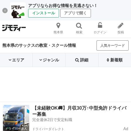
アプリならお得な情報を見逃さない！
インストール
アプリで開く
熊本県
検索
ログイン
投稿
熊本県のサックスの教室・スクール情報
人気キーワード
エリア
ジャンル
詳細
新着順
【未経験OK🚚】月収30万↑中型免許ドライバ
ー募集
完全週休2日で安定転職
Ad
ドライバーダイレクト