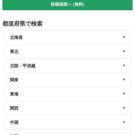
投稿画面へ (無料)
都道府県で検索
北海道
東北
北陸・甲信越
関東
東海
関西
中国