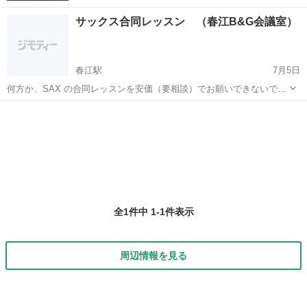
サックス合同レッスン （春江B&G会議室）
春江駅
7月5日
何方か、SAX の合同レッスンを安価（要相談）でお願いできないでし
ょうか。 レッスン場所は、こちらで提供いたします。「春江B&G海洋
福井
坂井市
春江駅
サックス
会議室
センター1F 大会議室0776-51-6166」です。冷暖房完備。日時等はお任
せ又は要相談...
全1件中 1-1件表示
周辺情報を見る