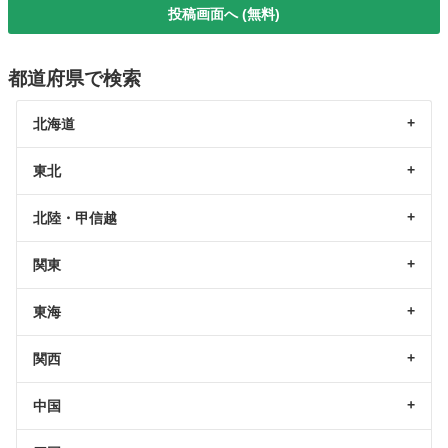
投稿画面へ (無料)
都道府県で検索
北海道
東北
北陸・甲信越
関東
東海
関西
中国