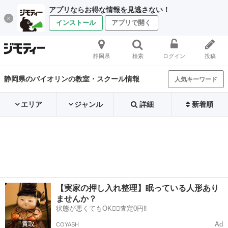
アプリならお得な情報を見逃さない！
インストール
アプリで開く
静岡県
検索
ログイン
投稿
静岡県のバイオリンの教室・スクール情報
人気キーワード
エリア
ジャンル
詳細
新着順
【実家の押し入れ整理】眠っている人形あり
ませんか？
状態が悪くてもOK🙆‍♀️査定0円‼️
Ad
COYASH