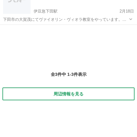
伊豆急下田駅
2月18日
下田市の大賀茂にてヴァイオリン・ヴィオラ教室をやっています。詳
細はお問い合わせください。 レッスン1時間 大人5000円/60分 幼児
静岡
下田市
伊豆急下田駅
バイオリン
ヴィオラ
2500円/30分 小学生以上3500円/45分 中学生以上4500円/6...
全3件中 1-3件表示
周辺情報を見る