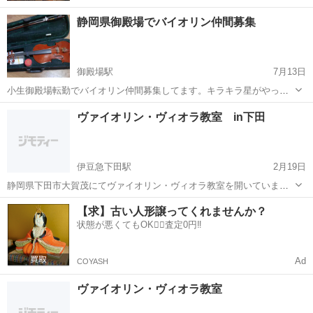
静岡県御殿場でバイオリン仲間募集
御殿場駅
7月13日
小生御殿場転勤でバイオリン仲間募集してます。キラキラ星がやっと
弾ける程度です。 近くにバイオリン教室もなければ、弾いてる人もい
静岡
御殿場市
御殿場駅
バイオリン
仲間
ヴァイオリン・ヴィオラ教室 in下田
ないので募集してます。ピアノ弾ける人でもいいです。
伊豆急下田駅
2月19日
静岡県下田市大賀茂にてヴァイオリン・ヴィオラ教室を開いていま
す。 基礎から学び、小品からしっかり弾けるように指導いたします。
静岡
下田市
伊豆急下田駅
バイオリン
ヴィオラ
【求】古い人形譲ってくれませんか？
レッスン１回あたりの料金 大人 ５０００円/６０分 幼児 ２５００
状態が悪くてもOK🙆‍♀️査定0円‼️
円/３０分 小学生...
Ad
COYASH
ヴァイオリン・ヴィオラ教室