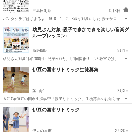
三島田町駅
6月6日
パンダクラブはじまるよ～🐼 0、1、2、3歳を対象にした 親子サロン
『パンダクラブ』が始まりました！ 中々、大勢の人が集まるところに
静岡
三島市
三島田町駅
リトミック
親子
幼児さん対象♪親子で参加できる楽しい音楽グ
行きにくい世の中。 少人数で音楽を楽しみながら、ワイワイできる場
ループレッスン♪
所があったら...
新静岡駅
9月1日
幼児さん対象1回1000円・兄弟500円、月1回開催！ この教室では、子
ども達が楽しみながら音楽と触れ合う事を大切にしている楽しいグル
静岡
静岡市
新静岡駅
リトミック
幼児
伊豆の国市リトミック生徒募集
ープ音楽あそび教室です♫ リズムあそび、季節の歌、音楽づくりなど
様々な活動を通して、多方...
韮山駅
2月3日
令和7年伊豆の国市生涯学習「親子リトミック」生徒募集のお知らせで
す。詳細は伊豆の国市ホームページ生涯学習課を検索して、募集要項
静岡
伊豆の国市
韮山駅
リトミック
生涯学習
伊豆の国市リトミック
をご覧下さい。お手数ですがよろしくお願いします。
伊豆の国市
2月20日