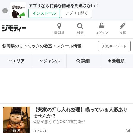
アプリならお得な情報を見逃さない！
インストール
アプリで開く
静岡県
検索
ログイン
投稿
静岡県のリトミックの教室・スクール情報
人気キーワード
エリア
ジャンル
詳細
新着順
【実家の押し入れ整理】眠っている人形あり
ませんか？
状態が悪くてもOK🙆‍♀️査定0円‼️
Ad
COYASH