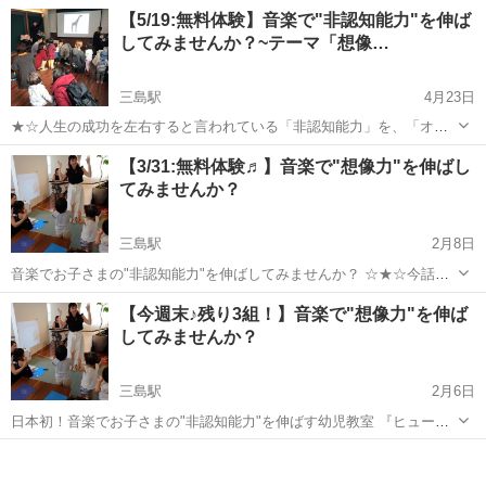
齢♪令和6年5月1日時点で２歳～3歳の子供 詳細は伊豆の国市ホームペ
静岡
伊豆の国市
リトミック
親子
【5/19:無料体験】音楽で"非認知能力"を伸ば
ージをご覧ください
してみませんか？~テーマ「想像…
三島駅
4月23日
★☆人生の成功を左右すると言われている「非認知能力」を、「オ
ト」を軸としたプログラムで伸ばしていく『ヒューマジックスクー
静岡
三島市
三島駅
リトミック
【3/31:無料体験♬】音楽で"想像力"を伸ばし
ル』です！☆★ ＼東京から、静岡県三島市に初上陸！／ テーマは「想
てみませんか？
像力」！！ 音楽と一...
三島駅
2月8日
音楽でお子さまの"非認知能力"を伸ばしてみませんか？ ☆★☆今話題
の「非認知能力」を、「オト」を軸としたプログラムで伸ばしていく
静岡
三島市
三島駅
リトミック
無料
【今週末♪残り3組！】音楽で"想像力"を伸ば
『ヒューマジックスクール』です！☆★☆ ＼東京から、静岡県三島市
してみませんか？
に初上陸！／ ...
三島駅
2月6日
日本初！音楽でお子さまの"非認知能力"を伸ばす幼児教室 『ヒューマ
ジックスクール』です！ ☆★☆東京から、静岡県三島市に初上陸！
静岡
三島市
三島駅
リトミック
レッスン
☆★☆ 今話題の「非認知能力」を伸ばすレッスン♪ 新コース開講のた