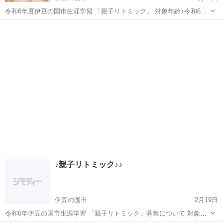
令和6年度伊豆の国市生涯学習 「親子リトミック」 対象年齢♪令和6年
5月1日時点で2歳～3歳の子供 開催時期♪令和6年5月15日水曜日10時～
静岡
伊豆の国市
リトミック
生涯学習
11時 会 場♪韮山時代劇場リハーサル1 参加...
♪親子リトミック♪♪
伊豆の国市
2月19日
令和6年伊豆の国市生涯学習 「親子リトミック」募集について 対象年