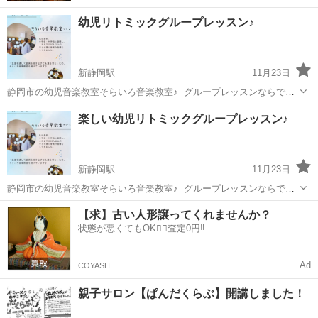
幼児リトミックグループレッスン♪
新静岡駅
11月23日
静岡市の幼児音楽教室そらいろ音楽教室♪ ⁡ グループレッスンならでは
の音でつながる『喜び』✨ ⁡ 教育のエッセンス×リトミックで『音楽っ
静岡
静岡市
新静岡駅
リトミック
幼児
楽しい幼児リトミックグループレッスン♪
て楽しい』を大切に心で感じて、音で表す力を育てる独自プログラム
を展開します✨ ⁡ 🌷まず...
新静岡駅
11月23日
静岡市の幼児音楽教室そらいろ音楽教室♪ ⁡ グループレッスンならでは
の音でつながる『喜び』✨ ⁡ 教育のエッセンス×リトミックで『音楽っ
静岡
静岡市
新静岡駅
リトミック
幼児
【求】古い人形譲ってくれませんか？
て楽しい』を大切に心で感じて、音で表す力を育てる独自プログラム
状態が悪くてもOK🙆‍♀️査定0円‼️
を展開します✨ ⁡ 🌷まず...
Ad
COYASH
親子サロン【ぱんだくらぶ】開講しました！