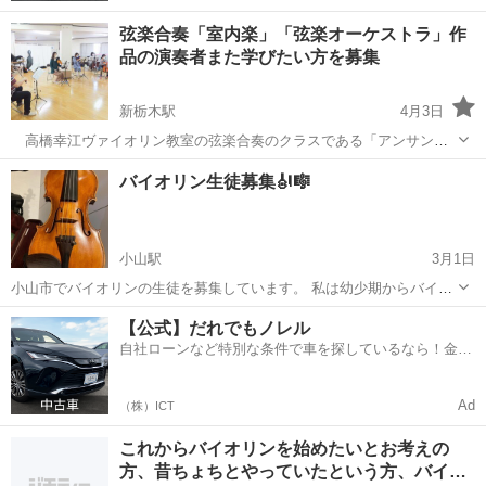
弦楽合奏「室内楽」「弦楽オーケストラ」作
品の演奏者また学びたい方を募集
新栃木駅
4月3日
高橋幸江ヴァイオリン教室の弦楽合奏のクラスである「アンサンブ
ルクラス」では、ヴァイオリンを習われているお子様からご高齢の皆
栃木
栃木市
新栃木駅
バイオリン
ヴァイオリン
バイオリン生徒募集🎻🎼
様までの全員の方々が、弦楽器による合奏の芸術世界の輝きに触れる
ことができる室内楽および弦楽合奏（オー...
小山駅
3月1日
小山市でバイオリンの生徒を募集しています。 私は幼少期からバイオ
リンを弾いており、 アメリカの大学でオーケストラに所属したりレッ
栃木
小山市
小山駅
バイオリン
オーケストラ
【公式】だれでもノレル
スンを受けたりしました。2019年〜2021年は真岡オケで弾いていまし
自社ローンなど特別な条件で車を探しているなら！金利
た。興味がある方は連絡...
0%で車をご提供、ノレル独自与信システム。
Ad
（株）ICT
これからバイオリンを始めたいとお考えの
方、昔ちょちとやっていたという方、バイ