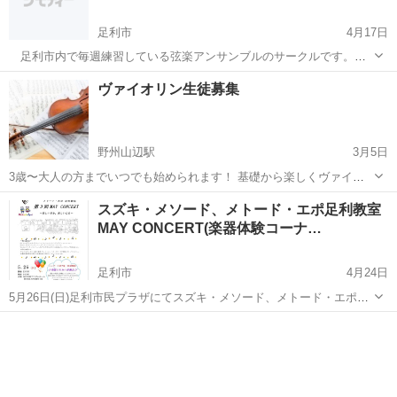
オ…
足利市
4月17日
足利市内で毎週練習している弦楽アンサンブルのサークルです。年
齢層は20歳代から70歳代まで幅広く、主婦の方やサラリーマンやＯＢ
栃木
足利市
バイオリン
未経験
ヴァイオリン生徒募集
など２０名程が参加しています。最近、コロナ禍の影響もあり出席さ
れる方が少なくなりましたので、この...
野州山辺駅
3月5日
3歳〜大人の方までいつでも始められます！ 基礎から楽しくヴァイオ
リンを弾いてみたい方ぜひお待ちしております。 オンラインレッスン
栃木
足利市
野州山辺駅
バイオリン
ヴァイオリン
スズキ・メソード、メトード・エポ足利教室
も承っております。(小学生以上) お気軽にお問い合わせください♪
MAY CONCERT(楽器体験コーナ…
HP→ https...
足利市
4月24日
5月26日(日)足利市民プラザにてスズキ・メソード、メトード・エポ足
利教室の演奏会を開催します。バイオリン、チェロ、ピアノ、アンサ
栃木
足利市
バイオリン
ンブルとプログラムも充実している演奏会です。演奏会終了後に楽器
体験コーナーも設けています。みな...