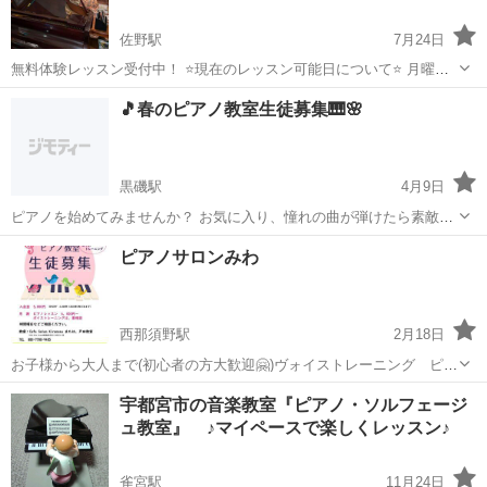
佐野駅
7月24日
無料体験レッスン受付中！ ⭐現在のレッスン可能日について⭐ 月曜日
16時～21時 火曜日16時～21時 ⭐対象年齢⭐ 6歳からレッスン可能 ⭐時
栃木
佐野市
佐野駅
ピアノ
レッスン
🎵春のピアノ教室生徒募集🎹🌸
間とレッスン料金について⭐ 30分レッスン×月...
黒磯駅
4月9日
ピアノを始めてみませんか？ お気に入り、憧れの曲が弾けたら素敵で
すよね🌸 現在お子さまからシニアの方までいらっしゃいます。 体験レ
栃木
那須塩原市
黒磯駅
ピアノ
レッスン
ピアノサロンみわ
ッスン(20分程度)もありますのでお気軽にお問い合わせください😊 お
時間、曜日は応相談で☺️ ...
西那須野駅
2月18日
お子様から大人まで(初心者の方大歓迎🤗)ヴォイストレーニング ピア
ノレッスン。生徒様募集します。(出張レッスン応相談) 興味のある
栃木
那須塩原市
西那須野駅
ピアノ
楽典
宇都宮市の音楽教室『ピアノ・ソルフェージ
方、お気軽に御相談下さいませ。ご連絡お待ちしております。🌿 🎶講
ュ教室』 ♪マイペースで楽しくレッスン♪
師紹介🎶 増...
雀宮駅
11月24日