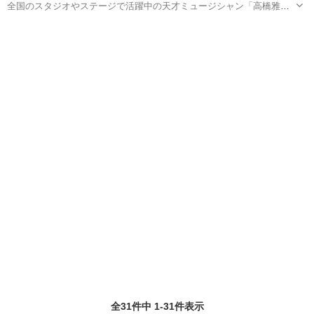
全国のスタジオやステージで活躍中の天才ミュージシャン「高橋雅
人」直接指導のピアノ／二胡個人レッスン専門音楽教室。 教室サイト
栃木
宇都宮市
ピアノ
レッスン生
（pcのみ） http://plaza.rakuten.co.jp/masato0120 窓口メ...
全31件中 1-31件表示