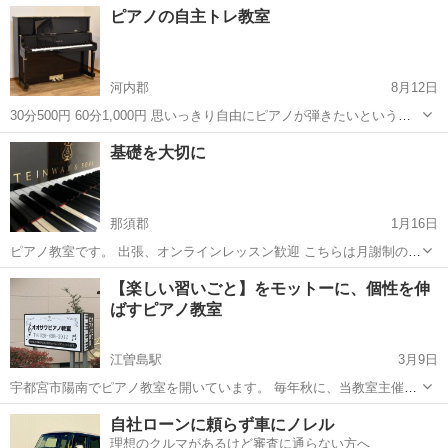
栃木
宇都宮市
宇都宮駅
ピアノ
個人
ピアノの自主トレ教室
きます。 初心者のお子様から大人の方まで、一人一人のレベルに合わ
せて丁寧にご指導いたします♪...
河内郡
8月12日
30分500円 60分1,000円 思いっきり自由にピアノが弾きたいというあ
なた 今はスマホやタブレットで練習が出来るんです。 自主トレにどう
栃木
河内郡
ピアノ
タブレット
基礎を大切に
ですか？ https://lin.ee/UDSSXyH まずは上記ご登録下さい。
那須郡
1月16日
ピアノ教室です。 出張、オンラインレッスン歓迎 こちらは月謝制のご
案内 詳しくは、ホームページをご覧ください。 月謝は 40分×3回
栃木
那須郡
ピアノ
グランドピアノ
【楽しい習いごと】をモットーに、個性を伸
8000円、 50分×3回 10000円、 60分×...
ばすピアノ教室
江曽島駅
3月9日
宇都宮市陽南でピアノ教室を開いています。 毎年秋に、当教室主催の
ピアノ発表会「リトル・スター・コンサート」を開催しています。 生
栃木
宇都宮市
江曽島駅
ピアノ
自社ローンに頼らず車にノレル
徒さん全員がソロ演奏や連弾を経験できます。 ＜子供クラス＞ 4歳
理想のクルマがあるけど審査に通らない方へ
～高校3年生 ...