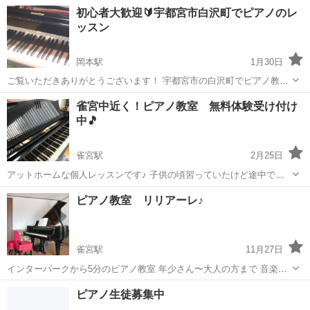
楽の授業が楽しくなるようサポートします！ お子様から大人の方ま
栃木
宇都宮市
東武宇都宮駅
ピアノ
音楽教室
初心者大歓迎🔰宇都宮市白沢町でピアノのレ
で、初めてのチャレンジをお手伝いします。 https://plum-
ッスン
musicschool.co...
岡本駅
1月30日
ご覧いただきありがとうございます！ 宇都宮市の白沢町でピアノ教室
を開校しています。岡本町にお住まいの方も通いやすい場所です♪ 指
栃木
宇都宮市
岡本駅
ピアノ
レッスン
雀宮中近く！ピアノ教室 無料体験受け付け
導歴10年の講師が小さなお子様(4歳～)から大人の方まで幅広くレッス
中🎵
ンします☺️ ...
雀宮駅
2月25日
アットホームな個人レッスンです♪ 子供の頃習っていたけど途中でや
めてしまった大人の方♫ 楽譜🎼は読めないけど指を動かしてみたいシ
栃木
宇都宮市
雀宮駅
ピアノ
シニア
ピアノ教室 リリアーレ♪
ニアの方♫ 部活や塾で練習する時間がない中学生♪ それぞれご希望に
合わせたレッスンいたし...
雀宮駅
11月27日
インターパークから5分のピアノ教室 年少さん〜大人の方まで 音楽を
生涯楽しめる趣味、特技にしませんか？ 否定しないは大前提、 褒めて
栃木
河内郡
雀宮駅
ピアノ
趣味
ピアノ生徒募集中
伸ばすがモットーです♪ 詳しくはホームページへ ピアノ教室 ...