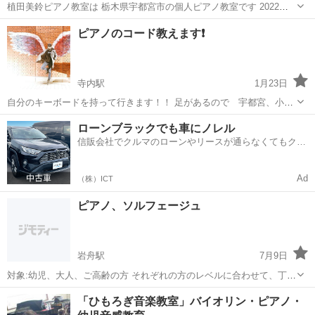
植田美鈴ピアノ教室は 栃木県宇都宮市の個人ピアノ教室です 2022年9
月開業♪ 体験レッスン受付中！ レッスン料などの詳細はホームページ
栃木
宇都宮市
宇都宮駅
ピアノ
レッスン
ピアノのコード教えます❗
をご覧ください↓ https://misuzu-piano.com/
寺内駅
1月23日
自分のキーボードを持って行きます！！ 足があるので 宇都宮、小
山、真岡、栃木市 栃木県内ならいきます！ レンタル部屋、お家でも大
栃木
小山市
寺内駅
ピアノ
ローンブラックでも車にノレル
丈夫です！ 趣味でやりたい方！初めての方！何でもおけ！年齢も関係
信販会社でクルマのローンやリースが通らなくてもクル
ありません！ 自分も楽...
マをご利用いただけるサービスがあります！
Ad
（株）ICT
ピアノ、ソルフェージュ
岩舟駅
7月9日
対象:幼児、大人、ご高齢の方 それぞれの方のレベルに合わせて、丁寧
にご指導いたします お問い合わせはお電話でお願いします Tel. 080-
栃木
栃木市
岩舟駅
ピアノ
ソルフェージュ
「ひもろぎ音楽教室」バイオリン・ピアノ・
3400-8338 (メールは見られないことがあります) お試...