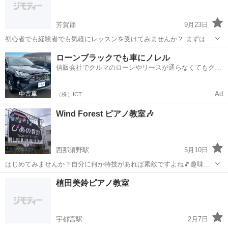
芳賀郡
9月23日
初心者でも経験者でも気軽にレッスンを受けてみませんか？ まずは体
験レッスンから可能です!! 小さいお子さんから大人まで募集しており
栃木
芳賀郡
ピアノ
アップライトピアノ
ローンブラックでも車にノレル
ます(*^^*) 今ならまだ空きが沢山ありますのでお時間の相談可能です✨
信販会社でクルマのローンやリースが通らなくてもクル
...
マをご利用いただけるサービスがあります！
Ad
（株）ICT
Wind Forest ピアノ教室🎶
西那須野駅
5月10日
はじめてみませんか？自分に何か特技があれば素敵ですよね🎵趣味で
ピアノとか弾けたらカッコいいと思いませんか？何歳からでもチャレ
栃木
那須塩原市
西那須野駅
ピアノ
シニア
植田美鈴ピアノ教室
ンジできますよ！クラシックからポピュラーソングまで対応可能で
す。入学金、管理費、無料です。 ...
宇都宮駅
2月7日