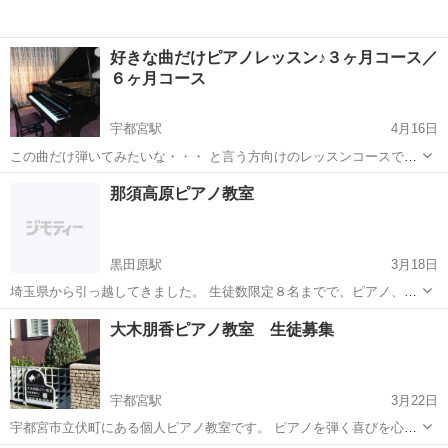
好きな曲だけピアノレッスン♪３ヶ月コース／
６ヶ月コース
宇都宮駅
4月16日
この曲だけ弾いてみたいな・・・ と言う方向けのレッスンコースで
す。 【３ヶ月コース 月に２回×３ヶ月(計6回)】 【６ヶ月コース 月
栃木
宇都宮市
宇都宮駅
ピアノ
ピアノレッスン
那須高原ピアノ教室
に２回×６ヶ月(計12回)】 月謝：4,000円 １回のレッスン時間：45...
黒田原駅
3月18日
埼玉県から引っ越してきました。 生徒数限定８名までで、ピアノ、ソ
ルフェージュを教えたいので募集しています。 詳細はホームページを
栃木
那須郡
黒田原駅
ピアノ
ソルフェージュ
大木朋香ピアノ教室 生徒募集
ご覧ください。 住所については、問い合わせした方に詳細はお知らせ
します。 ...
宇都宮駅
3月22日
宇都宮市立伏町にある個人ピアノ教室です。 ​ピアノを弾く喜びを心か
ら感じられるよう技術・知識を、身に付けるお手伝いをさせていただ