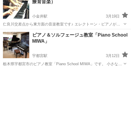
療育音楽）
小金井駅
3月19日
仁良川交差点から東方面の音楽教室です♪ エレクトーン・ピアノがじ
ょうずになりたい 鍵盤を通して音楽を楽しみたい・好きな曲を自由に
栃木
下野市
小金井駅
ピアノ
療育
ピアノ＆ソルフェージュ教室「Piano School
弾きたい 学校での合唱伴奏を教えてほしい・グレードなど級にトライ
MIWA」
したい・余暇に鍵盤を楽しみ...
宇都宮駅
3月12日
栃木県宇都宮市のピアノ教室「Piano School MIWA」です。 小さなお
子様〜大人の方まで、お一人お一人に合わせたオーダーメイドレッス
栃木
宇都宮市
宇都宮駅
ピアノ
ソルフェージュ
ンを行っております。 当教室のモットーは、「笑いの絶えないレッス
ン」で...