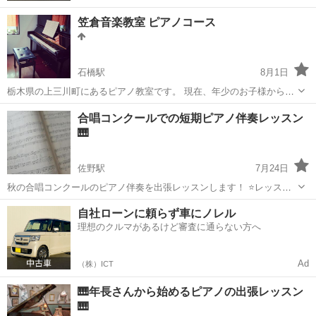
笠倉音楽教室 ピアノコース
石橋駅
8月1日
栃木県の上三川町にあるピアノ教室です。 現在、年少のお子様から大
人の方まで通っていただいております。成人男性の方もお受けいたし
栃木
河内郡
石橋駅
ピアノ
大人
合唱コンクールでの短期ピアノ伴奏レッスン
ます。 音楽には素敵な力が溢れています。その素敵な力を感じとる
🎹
「心」を何よりも大事にし、生...
佐野駅
7月24日
秋の合唱コンクールのピアノ伴奏を出張レッスンします！ ⭐レッスン
曜日⭐ 8月～9月の月曜日 ⭐レッスン可能時間⭐ 15時～21時 ⭐レッスン
栃木
佐野市
佐野駅
ピアノ
レッスン
自社ローンに頼らず車にノレル
場所⭐ 佐野市近辺 ⭐レッスン時間と料金⭐ 月3回30分レッスン→75...
理想のクルマがあるけど審査に通らない方へ
Ad
（株）ICT
🎹年長さんから始めるピアノの出張レッスン
🎹