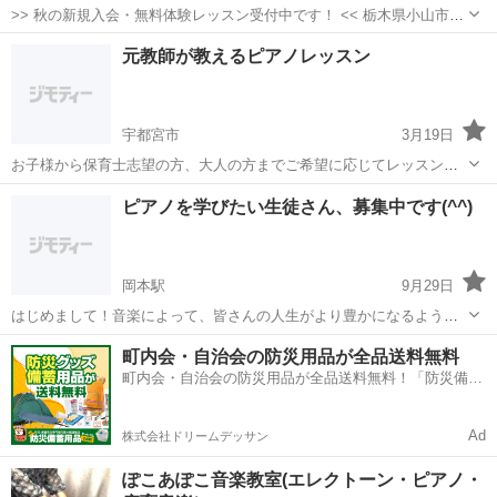
>> 秋の新規入会・無料体験レッスン受付中です！ << 栃木県小山市内
2ヶ所にて開講中の個人教室です♫ 4歳〜大人の方まで、生徒さんを募
栃木
小山市
ピアノ
レッスン
元教師が教えるピアノレッスン
集しております⭐︎ ピアノが人生において良きパートナーとなって、無
理なく少しでも長...
宇都宮市
3月19日
お子様から保育士志望の方、大人の方までご希望に応じてレッスンし
ます。入会費はありませんので、定期的に通うのが難しい方向けにな
栃木
宇都宮市
ピアノ
ピアノレッスン
ピアノを学びたい生徒さん、募集中です(^^)
ります。入会費がないため何かあった場合の保険はありません。ご自
身でご負担ください。 平日17時〜、...
岡本駅
9月29日
はじめまして！音楽によって、皆さんの人生がより豊かになるようお
手伝いいたします！ 初心者の方も大歓迎♪ 武蔵野音楽大学大学院、ド
栃木
宇都宮市
岡本駅
ピアノ
初心者
町内会・自治会の防災用品が全品送料無料
イツ国立シュトゥットガルト音楽大学国家演奏家資格課程修了。留学
町内会・自治会の防災用品が全品送料無料！「防災備蓄
先ドイツでもドイツの子...
用品ドットコム」
Ad
株式会社ドリームデッサン
ぽこあぽこ音楽教室(エレクトーン・ピアノ・