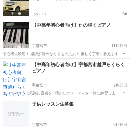
Ad
（株）ICT
【中高年初心者向け】たの弾くピアノ
宇都宮市
11月12日
初心者大歓迎！ 楽譜が読めなくても大丈夫！ 優しく丁寧に教えます。
キーボードを使ったグループレッスンでお好きな曲を練習します。 第
栃木
宇都宮市
ピアノ
キーボード
【中高年初心者向け】宇都宮市越戸らくらく
2・第４金曜日の午前10時～11時半まで 月2回 2000円 (楽譜・キー...
ピアノ
宇都宮市
2月25日
カフェのように気楽に音楽を♪ 懐かしのメロディを一緒に練習しませ
んか？ 指番号と鍵盤シールで簡単に弾けます✨ ご自身のペースで楽し
栃木
宇都宮市
ピアノ
子供レッスン生募集
みましょう🎵 らくらくピアノは、『気軽・喜び・集い 』を合言葉に中
高年ピア...
宇都宮市
6月16日