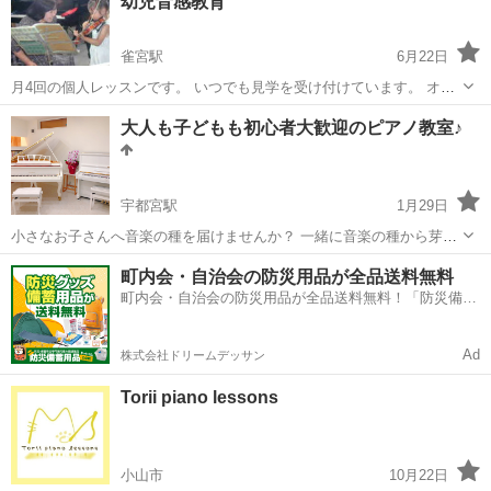
幼児音感教育
雀宮駅
6月22日
月4回の個人レッスンです。 いつでも見学を受け付けています。 オー
プンな教室ですのでお気軽にお寄りください。 ホームページ
栃木
宇都宮市
雀宮駅
ピアノ
幼児
大人も子どもも初心者大歓迎のピアノ教室♪
http://www.hotaka-g.com/himorogi/ 月謝 バイオリ...
宇都宮駅
1月29日
小さなお子さんへ音楽の種を届けませんか？ 一緒に音楽の種から芽へ
と育ててくれる、講師を募集しております！ 幼稚園や保育園で先生を
栃木
宇都宮市
宇都宮駅
ピアノ
レッスン
町内会・自治会の防災用品が全品送料無料
されていた方ですと、なお嬉しいです。 保育園への訪問レッスンや、
町内会・自治会の防災用品が全品送料無料！「防災備蓄
土日の幼児レッスンを担当してい...
用品ドットコム」
Ad
株式会社ドリームデッサン
Torii piano lessons
小山市
10月22日