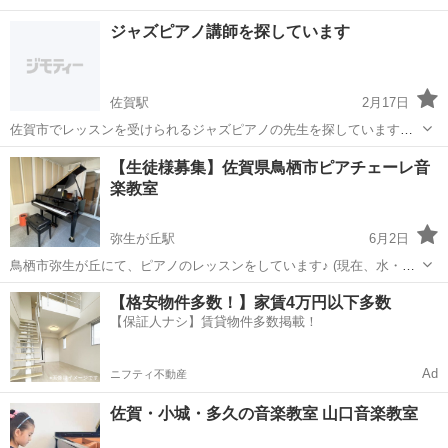
ジャズピアノ講師を探しています
佐賀駅
2月17日
佐賀市でレッスンを受けられるジャズピアノの先生を探しています。
ピアノを始めたばかりで全くの初心者です。 平日の夜、または土日の
佐賀
佐賀市
佐賀駅
ピアノ
ジャズピアノ
【生徒様募集】佐賀県鳥栖市ピアチェーレ音
日中で教えていただける方、ぜひご連絡ください。
楽教室
弥生が丘駅
6月2日
鳥栖市弥生が丘にて、ピアノのレッスンをしています♪ (現在、水・
木・土曜開講) 3歳前後のお子様から大人の方まで☺︎ 初心者の方も大丈
佐賀
鳥栖市
弥生が丘駅
ピアノ
ピアチェーレ
【格安物件多数！】家賃4万円以下多数
夫、基礎から丁寧に教えます！ ピアノを弾くだけでなく、ピアノ伴奏
【保証人ナシ】賃貸物件多数掲載！
に合わせて童謡や季節の...
Ad
ニフティ不動産
佐賀・小城・多久の音楽教室 山口音楽教室