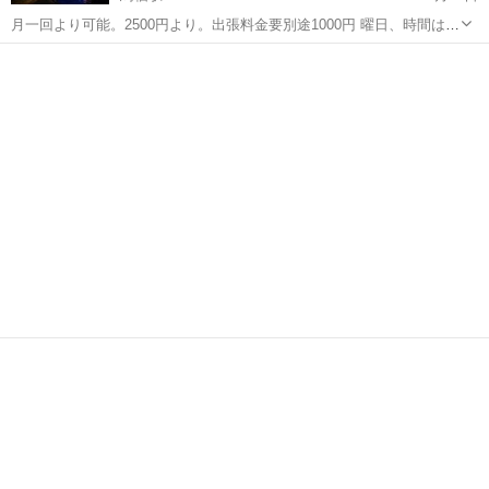
月一回より可能。2500円より。出張料金要別途1000円 曜日、時間は前
後のスケジュールより指定する場合がございます。 受付はメールは随
佐賀
鳥栖市
鳥栖駅
ピアノ
曜日
時、電話は木曜日午前中に承ります。