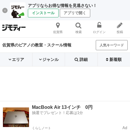
アプリならお得な情報を見逃さない！
インストール
アプリで開く
佐賀県
検索
ログイン
投稿
佐賀県のピアノの教室・スクール情報
人気キーワード
エリア
ジャンル
詳細
新着順
MacBook Air 13インチ 0円
抽選でプレゼント！応募は1分
Ad
くらしノート