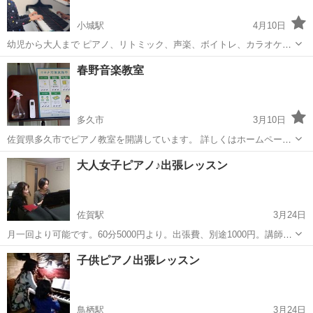
小城駅
4月10日
幼児から大人まで ピアノ、リトミック、声楽、ボイトレ、カラオケ、
楽器、楽典、ソルフェージュ、音高・音大受験対策、保育士・教員採
佐賀
小城市
小城駅
ピアノ
春野音楽教室
用試験対策、他 会場レッスン、訪問レッスン可 月謝5,000円～(クラス
による) 単発...
多久市
3月10日
佐賀県多久市でピアノ教室を開講しています。 詳しくはホームページ
をご覧ください。 【ホームページ】 https://haruno-ongaku-
佐賀
多久市
ピアノ
音楽教室
大人女子ピアノ♪出張レッスン
kyoushitsu.com
佐賀駅
3月24日
月一回より可能です。60分5000円より。出張費、別途1000円。講師の
スケジュールより、曜日を指定する場合がございます。メールは随
佐賀
佐賀市
佐賀駅
ピアノ
曜日
子供ピアノ出張レッスン
時、電話受付は木曜日午前中に承ります。
鳥栖駅
3月24日