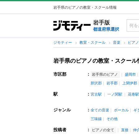
岩手県のピアノの教室・スクール情報
岩手版
都道府県選択
ジモティー
教室・スクール
音楽
ピア
岩手県のピアノの教室・スクール
市区郡
：
岩手県のピアノ
盛岡市
胆沢郡
岩手郡
上閉伊郡
駅
：
宮古駅
一ノ関駅
花巻駅
ジャンル
：
全ての音楽
ボーカル
ギ
三味線
その他
投稿者
：
ピアノの全て
直接
仲