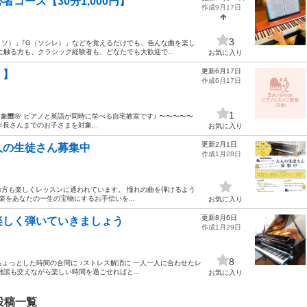
コース【30分1,000円】
作成9月17日
3
ミソ）」｢G（ソシレ）」などを覚えるだけでも、色んな曲を楽し
に触る方も、クラシック経験者も、どなたでも大歓迎で...
お気に入り
更新6月17日
！】
作成6月17日
1
象🎹🌸 ピアノと英語が同時に学べる自宅教室です♪ 〜〜〜〜〜
長さんまでのお子さまを対象...
お気に入り
更新2月1日
人の生徒さん募集中
作成1月28日
方も楽しくレッスンに通われています。 憧れの曲を弾けるよう
楽をあなたの一生の宝物にするお手伝いを...
お気に入り
更新8月6日
楽しく弾いていきましょう
作成1月29日
8
ちょっとした時間の合間に ♪ストレス解消に 一人一人に合わせたレ
談も交えながら楽しい時間を過ごせればと...
お気に入り
投稿一覧