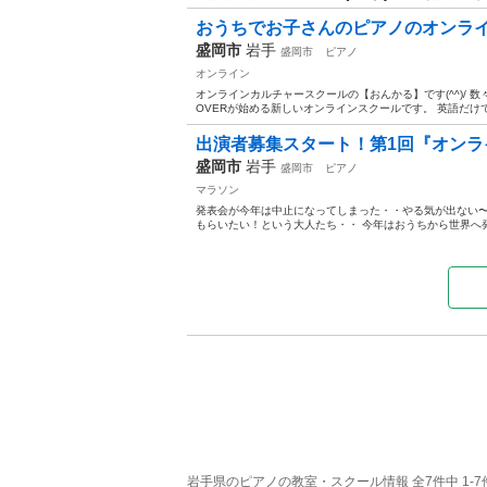
おうちでお子さんのピアノのオンライ
盛岡市
岩手
盛岡市
ピアノ
オンライン
オンラインカルチャースクールの【おんかる】です(^^)/ 
OVERが始める新しいオンラインスクールです。 英語だけで
出演者募集スタート！第1回『オン
盛岡市
岩手
盛岡市
ピアノ
マラソン
発表会が今年は中止になってしまった・・やる気が出ない〜
もらいたい！という大人たち・・ 今年はおうちから世界へ発
岩手県のピアノの教室・スクール情報 全7件中 1-7