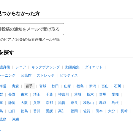
見つからなかった方
着投稿の通知をメールで受け取る
のピアノ(音楽)の新着通知メール登録
を探す
護身術
シニア
キックボクシング
動画編集
ダイエット
レーニング
公民館
ストレッチ
ピラティス
海道
青森
岩手
宮城
秋田
山形
福島
新潟
富山
石川
梨
長野
東京
埼玉
千葉
神奈川
茨城
栃木
群馬
愛知
重
静岡
大阪
兵庫
京都
滋賀
奈良
和歌山
鳥取
島根
島
山口
徳島
香川
愛媛
高知
福岡
佐賀
熊本
大分
長崎
児島
沖縄
へ