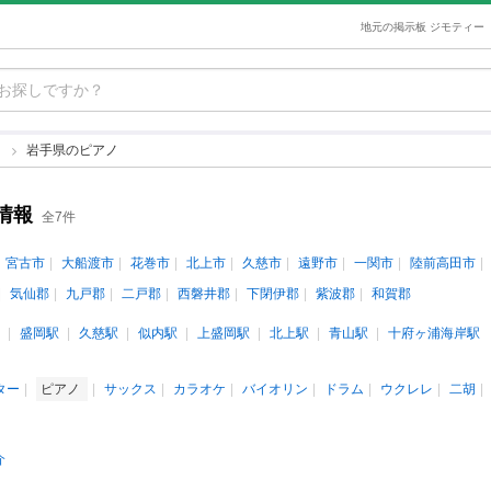
地元の掲示板 ジモティー
ノ
岩手県のピアノ
情報
全7件
宮古市
大船渡市
花巻市
北上市
久慈市
遠野市
一関市
陸前高田市
気仙郡
九戸郡
二戸郡
西磐井郡
下閉伊郡
紫波郡
和賀郡
盛岡駅
久慈駅
似内駅
上盛岡駅
北上駅
青山駅
十府ヶ浦海岸駅
ター
ピアノ
サックス
カラオケ
バイオリン
ドラム
ウクレレ
二胡
介