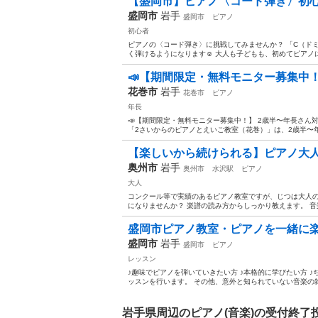
【盛岡市】ピアノ〈コード弾き〉初心者
盛岡市
岩手
盛岡市
ピアノ
初心者
ピアノの〈コード弾き〉に挑戦してみませんか？ 「C（ド
く弾けるようになります☺️ 大人も子どもも、初めてピアノ
📣【期間限定・無料モニター募集中
花巻市
岩手
花巻市
ピアノ
年長
📣【期間限定・無料モニター募集中！】 2歳半〜年長さん対
「2さいからのピアノとえいご教室（花巻）」は、2歳半〜年
【楽しいから続けられる】ピアノ大
奥州市
岩手
奥州市
水沢駅
ピアノ
大人
コンクール等で実績のあるピアノ教室ですが、じつは大人の
になりませんか？ 楽譜の読み方からしっかり教えます。 音
盛岡市ピアノ教室・ピアノを一緒に
盛岡市
岩手
盛岡市
ピアノ
レッスン
♪趣味でピアノを弾いていきたい方 ♪本格的に学びたい方 ♪
ッスンを行います。 その他、意外と知られていない音楽の雑
岩手県周辺のピアノ(音楽)の受付終了