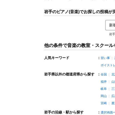
岩手のピアノ(音楽)でお探しの投稿が
新
岩手
他の条件で音楽の教室・スクール
人気キーワード
：
習い事
ボイスト
岩手県以外の都道府県から探す
：
全国
北
福井
山
岐阜
三
岡山
広
宮崎
鹿
岩手の沿線・駅から探す
：
選択画面