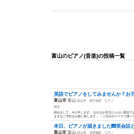
富山のピアノ(音楽)の投稿一覧
英語でピアノをしてみませんか？お子
富山市
富山
富山市
県庁前駅
ピアノ
朝活
初めまして、Aiと申します。 なかなか見当たらない英語で
まずはご予約をお願い致します。 ・ご自分のペースで通って頂
本日、ピアノが届きました🎹英会話とペ
富山市
富山
富山市
安野屋駅
ピアノ