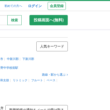
ログイン
会員登録
初めての方へ
投稿画面へ(無料)
検索
人気キーワード
水市
中新川郡
下新川郡
貴野中学校前駅
路線・駅から選ぶ
和太鼓
リトミック
フルート
ベース
た方
新着投稿の通知をメールで受け取る