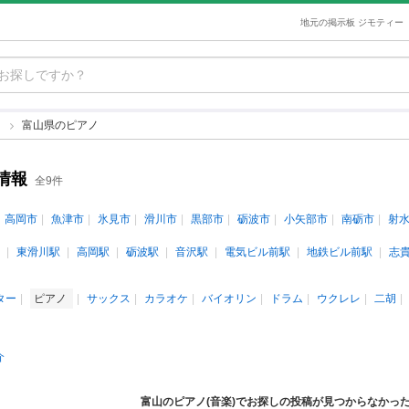
地元の掲示板 ジモティー
ノ
富山県のピアノ
情報
全9件
高岡市
魚津市
氷見市
滑川市
黒部市
砺波市
小矢部市
南砺市
射
東滑川駅
高岡駅
砺波駅
音沢駅
電気ビル前駅
地鉄ビル前駅
志
ター
ピアノ
サックス
カラオケ
バイオリン
ドラム
ウクレレ
二胡
介
富山のピアノ(音楽)でお探しの投稿が見つからなかっ