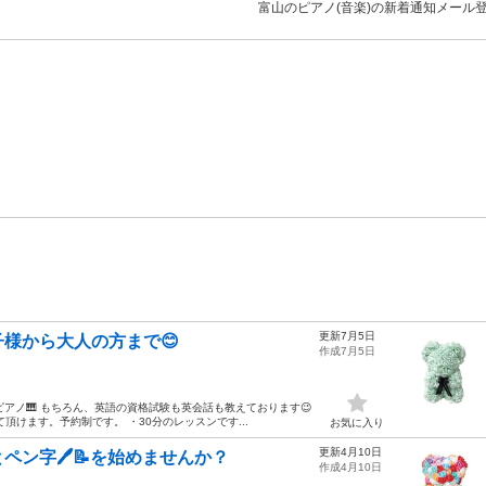
富山のピアノ(音楽)の新着通知メール
更新7月5日
様から大人の方まで😊
作成7月5日
ピアノ🎹 もちろん、英語の資格試験も英会話も教えております😉
けます。予約制です。 ・30分のレッスンです...
お気に入り
更新4月10日
ン字🖊️📝を始めませんか？
作成4月10日