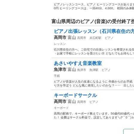
ピアノレッスンコース、ピアノ ヒーリングコースがあります。https
0円 ヒーリングコースは、一回40分、4,000。 初回のみ体験で
富山県周辺のピアノ(音楽)の受付終了
ピアノ出張レッスン（石川県在住の
高岡市
富山
高岡市
末広町駅
ピアノ
レッスン
石川県在住の方へ、ご自宅での出張レッスンを希望される生
・お家で手軽にレッスンを受けたい方 どなたでもお待ちしてお
あさいやすえ音楽教室
魚津市
富山
魚津市
魚津駅
ピアノ
手紙
ピアノが音楽が人生の友達になるように 作曲からのお手紙
り方を学ぼう どんな風に表現したいのかな？‥‥ 出したい
キーボードサークル
高岡市
富山
高岡市
ピアノ
キーボード
高岡の駅南で、キーボード教えています。50歳代60歳代～
た！ 会費はサークル料金で、設定してあります＼(*⌒0⌒)ｂ