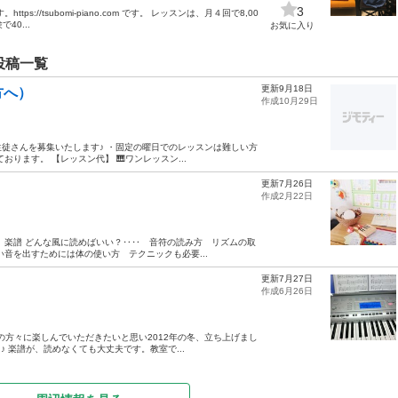
3
://tsubomi-piano.com です。 レッスンは、月４回で8,00
40...
お気に入り
投稿一覧
更新9月18日
方へ）
作成10月29日
徒さんを募集いたします♪ ・固定の曜日でのレッスンは難しい方
ります。 【レッスン代】 🎹ワンレッスン...
更新7月26日
作成2月22日
 楽譜 どんな風に読めばいい？‥‥ 音符の読み方 リズムの取
音を出すためには体の使い方 テクニックも必要...
更新7月27日
作成6月26日
の方々に楽しんでいただきたいと思い2012年の冬、立ち上げまし
♪ 楽譜が、読めなくても大丈夫です。教室で...