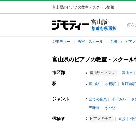
富山県のピアノの教室・スクール情報
富山版
都道府県選択
ジモティー
教室・スクール
音楽
ピア
富山県のピアノの教室・スクール
市区郡
：
富山県のピアノ
富山市
駅
：
富山駅
水橋駅
県庁前駅
ジャンル
：
全ての音楽
ボーカル
ギ
三味線
その他
投稿者
：
ピアノの全て
直接
仲