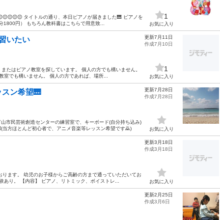
1
😊😊😊😊 タイトルの通り、本日ピアノが届きました🎹 ピアノを
800円） もちろん教科書はこちらで用意致...
お気に入り
更新7月11日
習いたい
作成7月10日
1
 またはピアノ教室を探しています。 個人の方でも構いません。
室でも構いません。 個人の方であれば、場所...
お気に入り
更新7月28日
スン希望🎹
作成7月28日
富山市民芸術創造センターの練習室で、キーボード(自分持ち込み)
(当方ほとんど初心者で、アニメ音楽等レッスン希望です🙇)
お気に入り
更新3月18日
作成3月18日
おります。 幼児のお子様からご高齢の方まで通っていただいてお
あり。 【内容】 ピアノ、リトミック、ボイストレ...
お気に入り
更新2月25日
作成3月6日