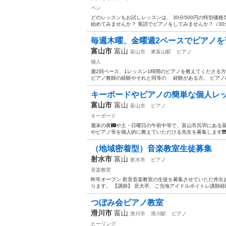
ペン
どのレッスンもお試しレッスンは、 30分500円の特別価格😊
始めてみませんか？ 英語でピアノをしてみませんか？（30分1
毎週木曜、金曜週2ペースでピアノを
富山市
富山
富山市
東富山駅
ピアノ
個人
週2回ペース、1レッスン1時間のピアノを教えてくださる方
ピアノ教師の経験やそれと同等の 経験がある方。 ピアノ教
キーボードやピアノの簡単な個人レッ
富山市
富山
富山市
ピアノ
キーボード
週末の夜🌃や土・日曜日の午前中等で、富山市呉羽にある
やピアノ等を個人的に教えていただける先生を募集します🎹
（地域密着型）音楽教室生徒募集
射水市
富山
射水市
ピアノ
音楽教室
昨年オープン 歌音音楽教室の生徒を募集させていただ井出
ります。 【講師】 音大卒、ご当地アイドルボイトレ講師経験
つぼみ会ピアノ教室
滑川市
富山
滑川市
滑川駅
ピアノ
ヒーリング