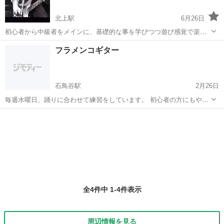
北上駅
6月26日
初心者から中級者をメインに、基礎的な事を学びつつ遊び感覚で楽し
みながらプレイ🎸 当方は、通常のレッスンの他に楽器の無いときにも
岩手
北上市
北上駅
ギター
レッスン
フラメンコギター
レッスン出来るメニューもご指導致しております。 レッスン料金は、
50分1100円 ...
石鳥谷駅
2月26日
毎週水曜日、踊りに合わせて練習をしています。 初心者の方にもやさ
しく教えます。
岩手
花巻市
石鳥谷駅
ギター
フラメンコギター
全4件中 1-4件表示
周辺情報を見る