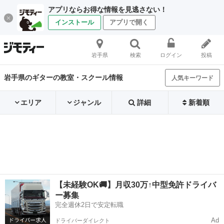
アプリならお得な情報を見逃さない！
インストール
アプリで開く
岩手県
検索
ログイン
投稿
岩手県のギターの教室・スクール情報
人気キーワード
エリア
ジャンル
詳細
新着順
【未経験OK🚚】月収30万↑中型免許ドライバ
ー募集
完全週休2日で安定転職
Ad
ドライバーダイレクト