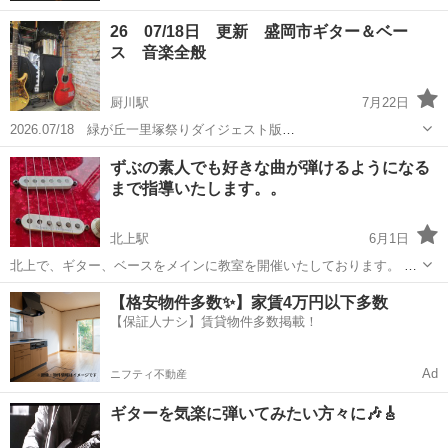
26 07/18日 更新 盛岡市ギター＆ベー
ス 音楽全般
厨川駅
7月22日
2026.07/18 緑が丘一里塚祭りダイジェスト版
https://www.youtube.com/watch?v=ohMqksGgkWI 当教室に興味を持
岩手
盛岡市
厨川駅
ギター
リズム
ずぶの素人でも好きな曲が弾けるようになる
っていただきありがとうございます。 楽器が初めての方は手ぶら...
まで指導いたします。。
北上駅
6月1日
北上で、ギター、ベースをメインに教室を開催いたしております。 ギ
ターに少しでも触れた事のある方でしたら、ずぶの素人でも好きな曲
岩手
北上市
北上駅
ギター
アコースティックギター
【格安物件多数✨】家賃4万円以下多数
を弾けるように指導いたします。 ちなみに、習い事は年齢や始めた時
【保証人ナシ】賃貸物件多数掲載！
期など殆んど関係ないと当方は...
Ad
ニフティ不動産
ギターを気楽に弾いてみたい方々に🎶🎸